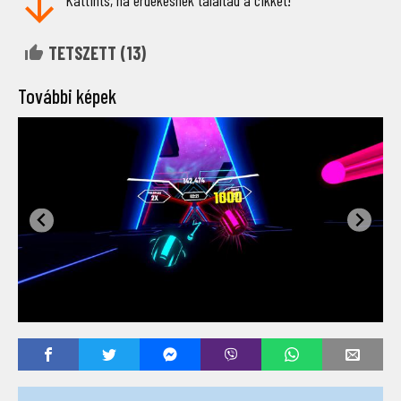
Kattints, ha érdekesnek találtad a cikket!
TETSZETT (
13
)
További képek