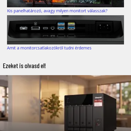
Kis panelhatározó, avagy milyen monitort válasszak?
Amit a monitorcsatlakozókról tudni érdemes
Ezeket is olvasd el!