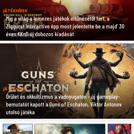
JÁTÉKHÍREK
Míg a világ a lemezes játékok eltűnésétől tart, a
Ziggurat Interactive épp most jelentette be a majd’ 30
éves KKnD új dobozos kiadását
JÁTÉKHÍREK
Őrület és okkultizmus a vadnyugaton – új gameplay-
bemutatót kapott a Guns of Eschaton, Viktor Antonov
utolsó játéka