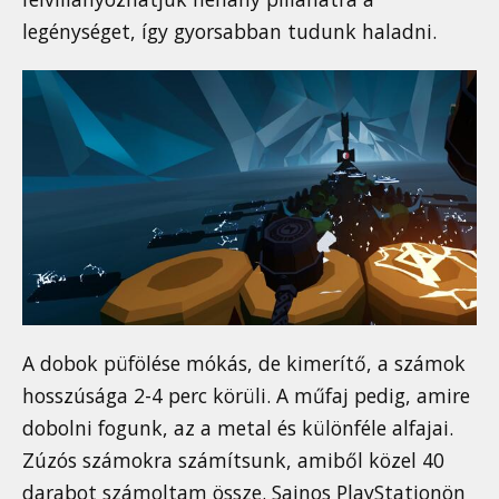
legénységet, így gyorsabban tudunk haladni.
A dobok püfölése mókás, de kimerítő, a számok
hosszúsága 2-4 perc körüli. A műfaj pedig, amire
dobolni fogunk, az a metal és különféle alfajai.
Zúzós számokra számítsunk, amiből közel 40
darabot számoltam össze. Sajnos PlayStationön