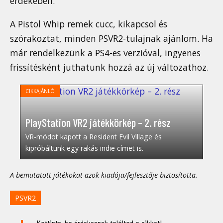
érdekében.
A Pistol Whip remek cucc, kikapcsol és
szórakoztat, minden PSVR2-tulajnak ajánlom. Ha
már rendelkezünk a PS4-es verzióval, ingyenes
frissítésként juthatunk hozzá az új változathoz.
CIKKAJÁNLÓ
PlayStation VR2 játékkörkép – 2. rész
VR-módot kapott a Resident Evil Village és
kipróbáltunk egy rakás indie címet is.
A bemutatott játékokat azok kiadója/fejlesztője biztosította.
PSVR2