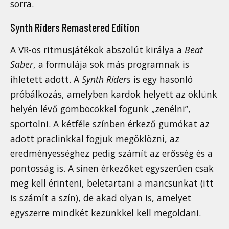
sorra.
Synth Riders Remastered Edition
A VR-os ritmusjátékok abszolút királya a
Beat
Saber
, a formulája sok más programnak is
ihletett adott. A
Synth Riders
is egy hasonló
próbálkozás, amelyben kardok helyett az öklünk
helyén lévő gömböcökkel fogunk „zenélni”,
sportolni. A kétféle színben érkező gumókat az
adott praclinkkal fogjuk megöklözni, az
eredményességhez pedig számít az erősség és a
pontosság is. A sínen érkezőket egyszerűen csak
meg kell érinteni, beletartani a mancsunkat (itt
is számít a szín), de akad olyan is, amelyet
egyszerre mindkét kezünkkel kell megoldani.