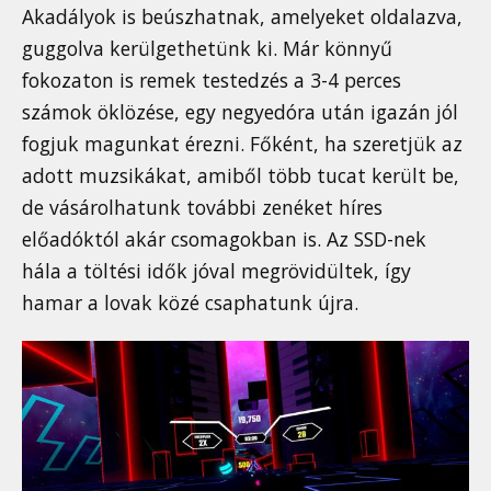
Akadályok is beúszhatnak, amelyeket oldalazva,
guggolva kerülgethetünk ki. Már könnyű
fokozaton is remek testedzés a 3-4 perces
számok öklözése, egy negyedóra után igazán jól
fogjuk magunkat érezni. Főként, ha szeretjük az
adott muzsikákat, amiből több tucat került be,
de vásárolhatunk további zenéket híres
előadóktól akár csomagokban is. Az SSD-nek
hála a töltési idők jóval megrövidültek, így
hamar a lovak közé csaphatunk újra.