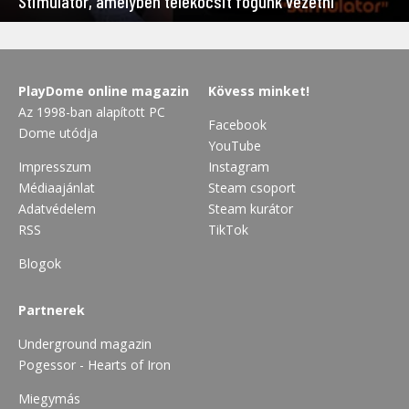
Stimulator, amelyben telekocsit fogunk vezetni
PlayDome online magazin
Kövess minket!
Az 1998-ban alapított PC
Facebook
Dome utódja
YouTube
Impresszum
Instagram
Médiaajánlat
Steam csoport
Adatvédelem
Steam kurátor
RSS
TikTok
Blogok
Partnerek
Underground magazin
Pogessor - Hearts of Iron
Miegymás