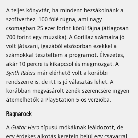
A teljes könyvtár, ha mindent bezsákolnánk a
szoftverhez, 100 fölé rúgna, ami nagy
csomagban 25 ezer forint körül fájna (átlagosan
700 forint egy muzsika). A Gorillaz számaira jó
volt játszani, igazából elsősorban ezekkel a
számokkal teszteltem a programot. Élvezetes,
akár 10 percre is kikapcsol és megmozgat. A
Synth Riders
már elérhető volt a korábbi
rendszerre is, de itt is jó választás lehet. A
korábban megvásárolt zenék szerencsére ingyen
átemelhetők a PlayStation 5-ös verzióba.
Ragnarock
A
Guitar Hero
típusú mókáknak leáldozott, de
egy érdekes alkotás keretein belül egy csavarral