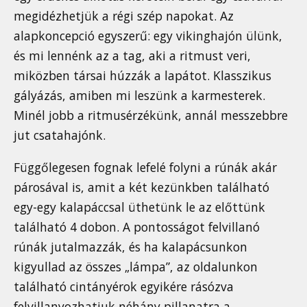
megidézhetjük a régi szép napokat. Az
alapkoncepció egyszerű: egy vikinghajón ülünk,
és mi lennénk az a tag, aki a ritmust veri,
miközben társai húzzák a lapátot. Klasszikus
gályázás, amiben mi leszünk a karmesterek.
Minél jobb a ritmusérzékünk, annál messzebbre
jut csatahajónk.
Függőlegesen fognak lefelé folyni a rúnák akár
párosával is, amit a két kezünkben található
egy-egy kalapáccsal üthetünk le az előttünk
található 4 dobon. A pontosságot felvillanó
rúnák jutalmazzák, és ha kalapácsunkon
kigyullad az összes „lámpa”, az oldalunkon
található cintányérok egyikére rásózva
felvillanyozhatjuk néhány pillanatra a