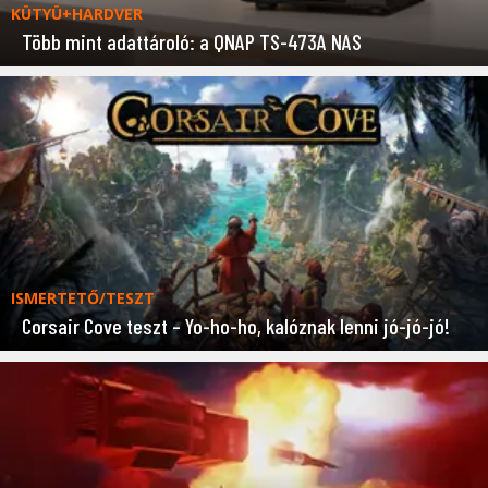
KÜTYÜ+HARDVER
Több mint adattároló: a QNAP TS-473A NAS
ISMERTETŐ/TESZT
Corsair Cove teszt – Yo-ho-ho, kalóznak lenni jó-jó-jó!