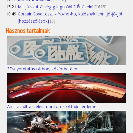
15:21
Mit játszottál végig legutóbb? Értékeld!
[1615]
10:49
Corsair Cove teszt – Yo-ho-ho, kalóznak lenni jó-jó-jó!
[hozzászólások]
[3]
Hasznos tartalmak
3D-nyomtatás otthon, közérthetően
Amit az ultraszéles monitorokról tudni érdemes