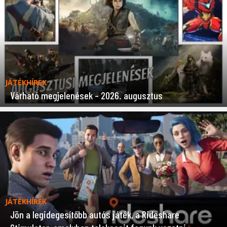
JÁTÉKHÍREK
Várható megjelenések – 2026. augusztus
JÁTÉKHÍREK
Jön a legidegesítőbb autós játék, a Rideshare