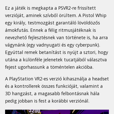
Ez a játék is megkapta a PSVR2-re frissített
verzióját, aminek szívből örültem. A Pistol Whip
egy király, testmozgást garantáló lövöldözős
ámokfutás. Ennek a félig ritmusjátéknak is
nevezhető fejlesztésnek van története is, ha arra
vágynánk (egy vadnyugati és egy cyberpunk).
Egyúttal remek betanítást is nyújt a sztori, hogy
utána a különféle jelenetek tucatjából választva
fejest ugorhassunk a töméntelen akcióba.
A PlayStation VR2-es verzió kihasználja a headset
és a kontrollerek összes funkcióját, valamint a
3D hangzást, a magasabb felbontásnak hála
pedig jobban is fest a korábbi verziónál.