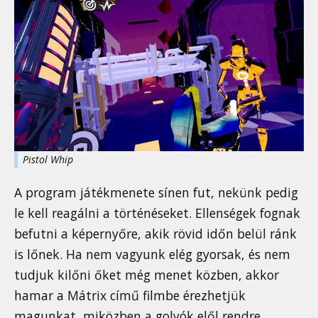
Pistol Whip
A program játékmenete sínen fut, nekünk pedig
le kell reagálni a történéseket. Ellenségek fognak
befutni a képernyőre, akik rövid időn belül ránk
is lőnek. Ha nem vagyunk elég gyorsak, és nem
tudjuk kilőni őket még menet közben, akkor
hamar a Mátrix című filmbe érezhetjük
magunkat, miközben a golyók elől rendre