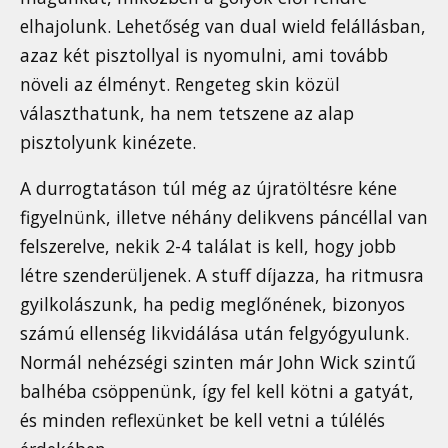
elhajolunk. Lehetőség van dual wield felállásban,
azaz két pisztollyal is nyomulni, ami tovább
növeli az élményt. Rengeteg skin közül
választhatunk, ha nem tetszene az alap
pisztolyunk kinézete.
A durrogtatáson túl még az újratöltésre kéne
figyelnünk, illetve néhány delikvens páncéllal van
felszerelve, nekik 2-4 találat is kell, hogy jobb
létre szenderüljenek. A stuff díjazza, ha ritmusra
gyilkolászunk, ha pedig meglőnének, bizonyos
számú ellenség likvidálása után felgyógyulunk.
Normál nehézségi szinten már John Wick szintű
balhéba csöppenünk, így fel kell kötni a gatyát,
és minden reflexünket be kell vetni a túlélés