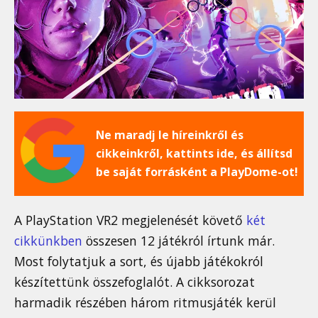
Ne maradj le híreinkről és
cikkeinkről, kattints ide, és állítsd
be saját forrásként a PlayDome-ot!
A PlayStation VR2 megjelenését követő
két
cikkünkben
összesen 12 játékról írtunk már.
Most folytatjuk a sort, és újabb játékokról
készítettünk összefoglalót. A cikksorozat
harmadik részében három ritmusjáték kerül