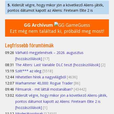
5.
Kiderült végre, hogy mikor jön a következő Aliens-játék,
pontos dátumot kapott az Aliens: Fireteam Elite 2 is
GG Archívum
Ezt még nem találtad ki, próbáld meg most!
Legfrissebb fórumtémák
09:26
Várható megjelenések – 2026. augusztus
[hozzászólások]
[17]
08:31
The Alters: Last Variable DLC teszt [hozzászólások]
[2]
15:19
Szét*** az ideg
[5518]
12:44
Hihetetlen hírek a nagyvilágból
[4636]
12:07
Warhammer 40,000: Rogue Trader
[86]
09:46
Filmsarok - mit láttál mostanában?
[43442]
13:02
Kiderült végre, hogy mikor jön a következő Aliens-játék,
pontos dátumot kapott az Aliens: Fireteam Elite 2 is
[hozzászólások]
[1]
11:12
Moderátoroknak
[17410]