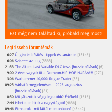
Ezt még nem találtad ki, próbáld meg most!
Legfrissebb fórumtémák
16:27
Új gép és bővítés - tippek és tanácsok
[15146]
16:06
Szét*** az ideg
[5535]
21:53
The Alters: Last Variable DLC teszt [hozzászólások]
[6]
19:00
2 éves vagyok itt a Domeon.HIP-HOP HURÁÁ!!!!!!
[270]
13:06
Warhammer 40,000: Rogue Trader
[88]
09:25
Várható megjelenések – 2026. augusztus
[hozzászólások]
[21]
10:50
Mit játszottál végig legutóbb? Értékeld!
[1616]
12:44
Hihetetlen hírek a nagyvilágból
[4636]
09:46
Filmsarok - mit láttál mostanában?
[43442]