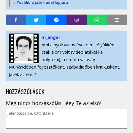
» Tovább a játék adatlapjára
m_anger
Ami a nyolcvanas években kölyökként
csak álom volt (videojátékokkal
dolgozni), az mára valóság.
Munkaidőben fejlesztőként, szabadidőben kritikusként.
Játék az élet?
HOZZÁSZÓLÁSOK
Még nincs hozzászólás, légy Te az első!