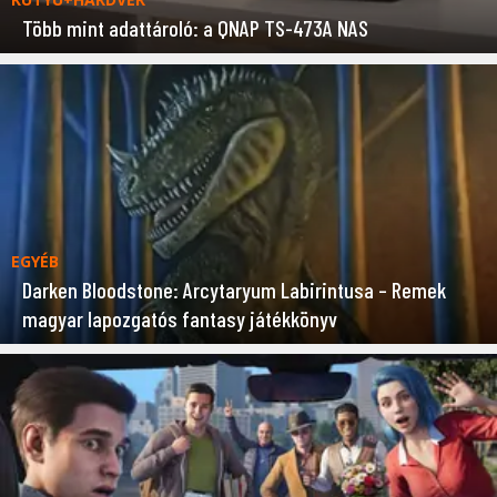
Több mint adattároló: a QNAP TS-473A NAS
EGYÉB
Darken Bloodstone: Arcytaryum Labirintusa – Remek
magyar lapozgatós fantasy játékkönyv