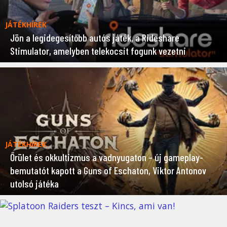
JÁTÉKHÍREK
Jön a legidegesítőbb autós játék, a Rideshare
Stimulator, amelyben telekocsit fogunk vezetni
JÁTÉKHÍREK
Őrület és okkultizmus a vadnyugaton – új gameplay-
bemutatót kapott a Guns of Eschaton, Viktor Antonov
utolsó játéka