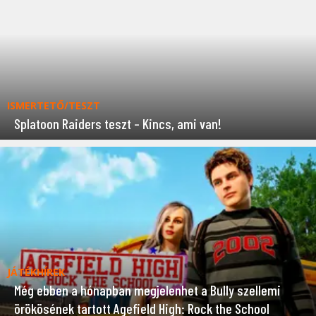
ISMERTETŐ/TESZT
Splatoon Raiders teszt – Kincs, ami van!
JÁTÉKHÍREK
Még ebben a hónapban megjelenhet a Bully szellemi
örökösének tartott Agefield High: Rock the School