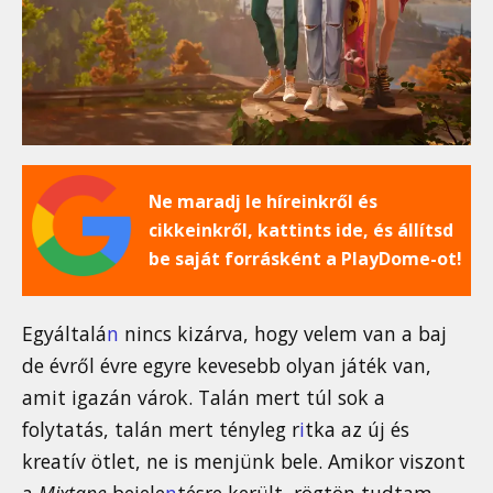
Ne maradj le híreinkről és
cikkeinkről, kattints ide, és állítsd
be saját forrásként a PlayDome-ot!
Egyáltalá
n
nincs kizárva, hogy velem van a baj
de évről évre egyre kevesebb olyan játék van,
amit igazán várok. Talán mert túl sok a
folytatás, talán mert tényleg r
i
tka az új és
kreatív ötlet, ne is menjünk bele. Amikor viszont