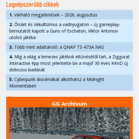
Legnépszerűbb cikkek
1.
Várható megjelenések – 2026. augusztus
2.
Őrület és okkultizmus a vadnyugaton – új gameplay-
bemutatót kapott a Guns of Eschaton, Viktor Antonov
utolsó játéka
3.
Több mint adattároló: a QNAP TS-473A NAS
4.
Míg a világ a lemezes játékok eltűnésétől tart, a Ziggurat
Interactive épp most jelentette be a majd’ 30 éves KKnD új
dobozos kiadását
5.
Cyberpunk diorámákat alkothatsz a Midnight
Momentsben
GG Archívum