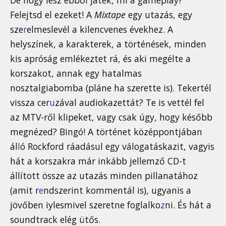
De hogy lesz ebből játék, mi a gameplay?
Felejtsd el ezeket! A
Mixtape
egy utazás, egy
sze
r
elmeslevél a kilencvenes évekhez. A
helyszínek, a karakterek, a történések, minden
kis apróság emlékeztet rá, és aki megélte a
korszakot, annak egy hatalmas
nosztalgiabomba (pláne ha szerette is). Tekertél
vissza cer
u
zával audiokazettát? Te is vettél fel
az MTV-ről klipeket, vagy csak úgy, hogy később
megnézed? Bingó! A történet középpontjában
ál
l
ó Rockford ráadásul egy válogatáskazit, vagyis
hát a korszakra már inkább jellemző CD-t
állított össze az utazás minden pillanatához
(amit r
e
ndszerint kommentál is), ugyanis a
jövőben iylesmivel szeretne foglalko
z
ni. És hát a
soundtrack elég ütős.