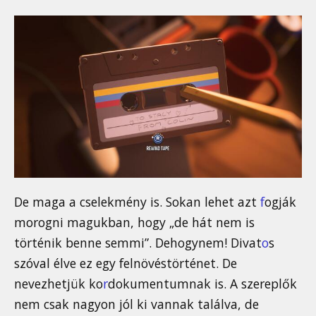
De maga a cselekmény is. Sokan lehet azt
f
ogják
morogni magukban, hogy „de hát nem is
történik benne semmi”. Dehogynem! Divat
o
s
szóval élve ez egy felnövéstörténet. De
nevezhetjük ko
r
dokumentumnak is. A szereplők
nem csak nagyon jól ki vannak találva, de