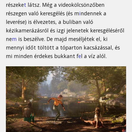
részeke
t
látsz. Még a videokölcsönzőben
részegen való keresgélés (és m
i
ndennek a
leverése) is élvezetes, a buliban való
kézikamerázásról és izgi jelenetek keresgéléséről
ne
m
is beszélve. De majd meséljétek el, ki
mennyi időt töltött a tóparton kacsázással, és
mi minden érdekes bukkant f
e
l a víz alól.