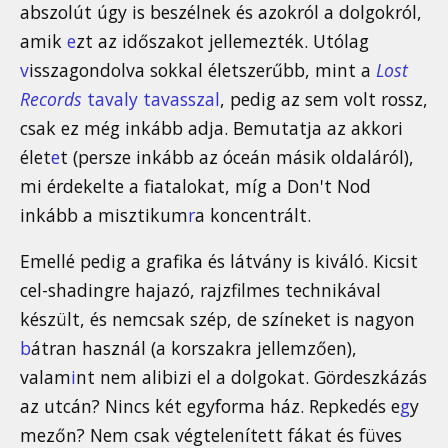
abszolút úgy is beszélnek és azokról a dolgokról,
amik
e
zt az időszakot jellemezték. Utólag
v
isszagondolva sokkal életszerűbb, mint a
Lost
Records
tavaly tavasszal
, pedig az sem volt rossz,
csak ez még inkább adja. Bemutatja az akkori
élet
e
t (persze inkább az óceán másik oldaláról),
mi érdekelte a fiatalokat, míg a Don't Nod
inkább a misztikum
r
a koncentrált.
Emellé pedig a grafika és látvány is kiváló. Kicsit
cel-shadingre hajazó, rajzfilmes technikával
készült, és nemcsak szép, de színeket is nagyon
b
átran használ (a korszakra jellemzően),
valam
i
nt nem alibizi el a dolgokat. Gördeszkázás
az utcán? Nincs két egyforma ház. Repkedés e
g
y
mezőn? Nem csak végtelenített fákat és füves