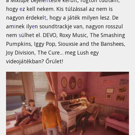
a
Mixtape
bejele
n
tésre került, rögtön tudtam,
hogy
e
z kell nekem. Kis túlzással az nem is
nagyon érdekel
t
, hogy a játék milyen lesz. De
am
i
nek ily
e
n soundtrackje van, nagyon rosszul
nem
s
ülhet el. DEVO, Roxy Music, The Smashing
Pumpkins, Iggy Pop, Siouxsie and the Banshees,
Joy Division, The Cure... meg Lush egy
videojátékban? Őrület!