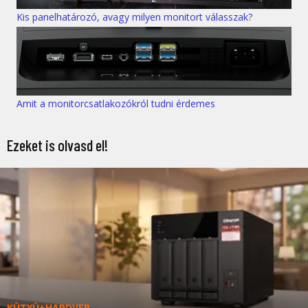
Kis panelhatározó, avagy milyen monitort válasszak?
Amit a monitorcsatlakozókról tudni érdemes
Ezeket is olvasd el!
KÜTYÜ+HARDVER