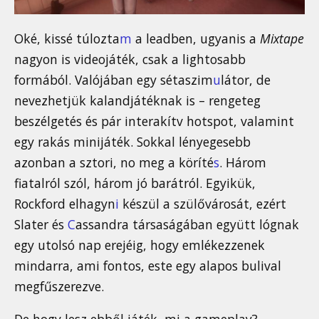
Oké, kissé túlozta
m
a leadben, ugyanis a
Mixtape
nagyon is videojáték, csak a lightosabb
formából. Valójában egy sétaszim
u
látor, de
nevezhetjük kalandjátéknak is – rengeteg
beszélgetés és pár interakítv hotspot, valamint
egy rakás minijáték. Sokkal lényegesebb
azonban a sztori, no meg a köríté
s
. Három
fiatalról szól, három jó barátról. Egyikük,
Rockford elhagyn
i
készül a szülővárosát, ezért
Slater és
C
assandra társaságában együtt lógnak
egy utolsó nap erejéig, hogy emlékezzenek
mindarra, ami fontos, este egy alapos bulival
megfűszerezve.