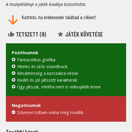
A tesztpéldányt a játék kiadója biztosította.
Kattints, ha érdekesnek találtad a cikket!
TETSZETT (
9
)
JÁTÉK KÖVETÉSE
Pozitívumok
Fantasztikus grafika
Hiteles és ütős soundtrack
Részletesség a korszakra nézve
Kiváló és jól játszott karakterek
Úgy játszat, mintha nem is videojáték lenne
Negatívumok
Szívesen toltam volna még tovább