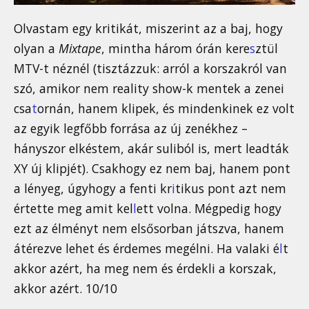
Olvastam egy kritikát, miszerint az a baj, hogy
olyan a
Mixtape
, mintha három órán kere
s
ztül
MTV-t néznél (tisztázzuk: arról a korszakról van
szó, amikor nem reality show-k mentek a zenei
csa
t
ornán, hanem klipek, és mindenkinek ez volt
az egyik legfőbb forrása az új zenékhez –
hányszor elkéstem, akár suliból is, mert leadták
XY új klipjét). Csakhogy ez nem baj, hanem pont
a lényeg, úgyhogy a fenti kr
i
tikus pont azt nem
értette meg amit kel
l
ett volna. Mégpedig hogy
ezt az élményt nem elsősorban játszva, hanem
átérezve lehet és érdemes megélni. Ha valaki é
l
t
akkor azért, ha meg nem és érdekli a korszak,
akkor azért. 10/10