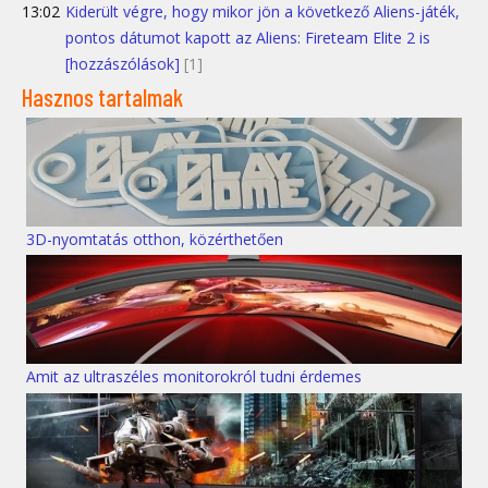
13:02
Kiderült végre, hogy mikor jön a következő Aliens-játék,
pontos dátumot kapott az Aliens: Fireteam Elite 2 is
[hozzászólások]
[1]
Hasznos tartalmak
3D-nyomtatás otthon, közérthetően
Amit az ultraszéles monitorokról tudni érdemes