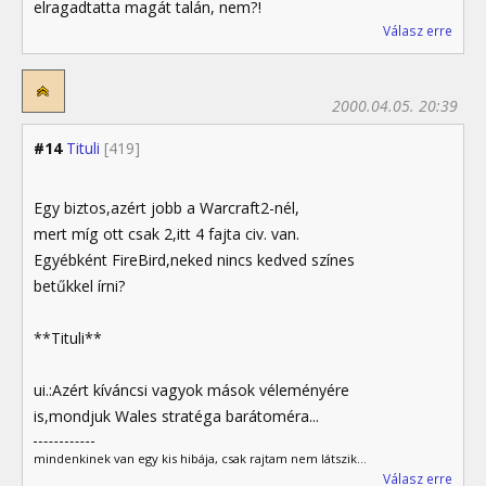
elragadtatta magát talán, nem?!
Válasz erre
2000.04.05. 20:39
#14
Tituli
[419]
Egy biztos,azért jobb a Warcraft2-nél,
mert míg ott csak 2,itt 4 fajta civ. van.
Egyébként FireBird,neked nincs kedved színes
betűkkel írni?
**Tituli**
ui.:Azért kíváncsi vagyok mások véleményére
is,mondjuk Wales stratéga barátoméra...
mindenkinek van egy kis hibája, csak rajtam nem látszik...
Válasz erre