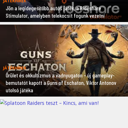
JÁTÉKHÍREK
Jön a legidegesítőbb autós játék, a Rideshare
Stimulator, amelyben telekocsit fogunk vezetni
JÁTÉKHÍREK
Őrület és okkultizmus a vadnyugaton – új gameplay-
bemutatót kapott a Guns of Eschaton, Viktor Antonov
utolsó játéka