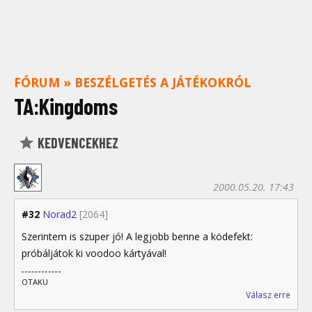
FÓRUM
»
BESZÉLGETÉS A JÁTÉKOKRÓL
TA:Kingdoms
KEDVENCEKHEZ
2000.05.20. 17:43
#32
Norad2
[2064]
Szerintem is szuper jó! A legjobb benne a ködefekt:
próbáljátok ki voodoo kártyával!
OTAKU
Válasz erre