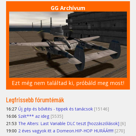
GG Archívum
Ezt még nem találtad ki, próbáld meg most!
Legfrissebb fórumtémák
16:27
Új gép és bővítés - tippek és tanácsok
[15146]
16:06
Szét*** az ideg
[5535]
21:53
The Alters: Last Variable DLC teszt [hozzászólások]
[6]
19:00
2 éves vagyok itt a Domeon.HIP-HOP HURÁÁ!!!!!!
[270]