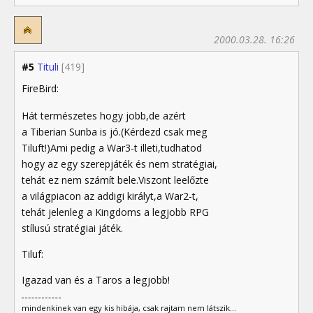
2000.03.28. 16:26
#5
Tituli
[419]
FireBird:
Hát természetes hogy jobb,de azért
a Tiberian Sunba is jó.(Kérdezd csak meg
Tiluft!)Ami pedig a War3-t illeti,tudhatod
hogy az egy szerepjáték és nem stratégiai,
tehát ez nem számít bele.Viszont leelőzte
a világpiacon az addigi királyt,a War2-t,
tehát jelenleg a Kingdoms a legjobb RPG
stílusú stratégiai játék.
Tiluf:
Igazad van és a Taros a legjobb!
mindenkinek van egy kis hibája, csak rajtam nem látszik...