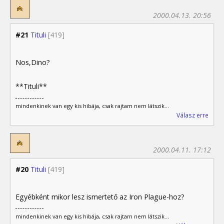
2000.04.13. 20:56
#21
Tituli
[419]
Nos,Dino?
**Tituli**
mindenkinek van egy kis hibája, csak rajtam nem látszik...
Válasz erre
2000.04.11. 17:12
#20
Tituli
[419]
Egyébként mikor lesz ismertető az Iron Plague-hoz?
mindenkinek van egy kis hibája, csak rajtam nem látszik...