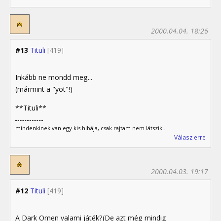
2000.04.04. 18:26
#13
Tituli
[419]
Inkább ne mondd meg...
(mármint a "yot"!)
**Tituli**
mindenkinek van egy kis hibája, csak rajtam nem látszik...
Válasz erre
2000.04.03. 19:17
#12
Tituli
[419]
A Dark Omen valami játék?(De azt még mindig