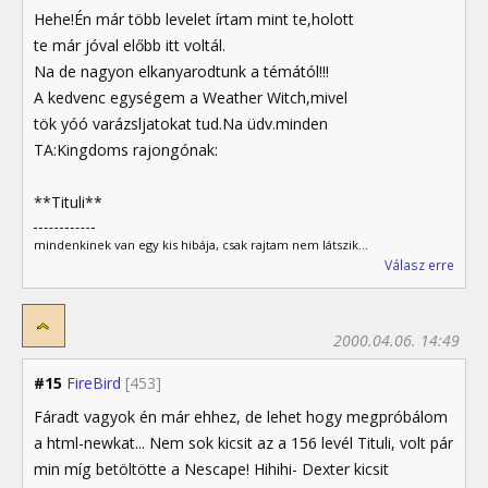
Hehe!Én már több levelet írtam mint te,holott
te már jóval előbb itt voltál.
Na de nagyon elkanyarodtunk a témától!!!
A kedvenc egységem a Weather Witch,mivel
tök yóó varázsljatokat tud.Na üdv.minden
TA:Kingdoms rajongónak:
**Tituli**
mindenkinek van egy kis hibája, csak rajtam nem látszik...
Válasz erre
2000.04.06. 14:49
#15
FireBird
[453]
Fáradt vagyok én már ehhez, de lehet hogy megpróbálom
a html-newkat... Nem sok kicsit az a 156 levél Tituli, volt pár
min míg betöltötte a Nescape! Hihihi- Dexter kicsit