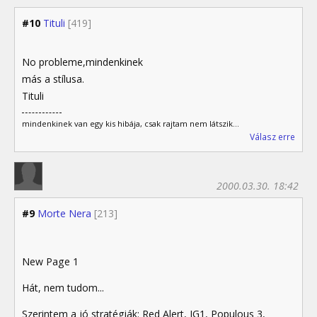
#10
Tituli
[419]
No probleme,mindenkinek
más a stílusa.
Tituli
mindenkinek van egy kis hibája, csak rajtam nem látszik...
Válasz erre
2000.03.30. 18:42
#9
Morte Nera
[213]
New Page 1
Hát, nem tudom...
Szerintem a jó stratégiák: Red Alert, IG1, Populous 3,