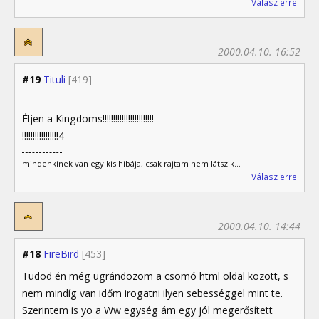
Válasz erre
2000.04.10. 16:52
#19
Tituli
[419]
Éljen a Kingdoms!!!!!!!!!!!!!!!!!!!!!!!!
!!!!!!!!!!!!!!!!!4
mindenkinek van egy kis hibája, csak rajtam nem látszik...
Válasz erre
2000.04.10. 14:44
#18
FireBird
[453]
Tudod én még ugrándozom a csomó html oldal között, s
nem mindíg van időm irogatni ilyen sebességgel mint te.
Szerintem is yo a Ww egység ám egy jól megerősített