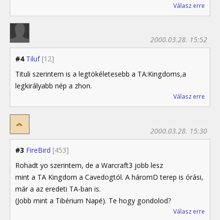
Válasz erre
2000.03.28. 15:52
#4
Tiluf
[12]
Tituli szerintem is a legtökéletesebb a TA:Kingdoms,a
legkirályabb nép a zhon.
Válasz erre
2000.03.28. 15:30
#3
FireBird
[453]
Rohadt yo szerintem, de a Warcraft3 jobb lesz
mint a TA Kingdom a Cavedogtól. A háromD terep is órási,
már a az eredeti TA-ban is.
(Jobb mint a Tibérium Napé). Te hogy gondolod?
Válasz erre