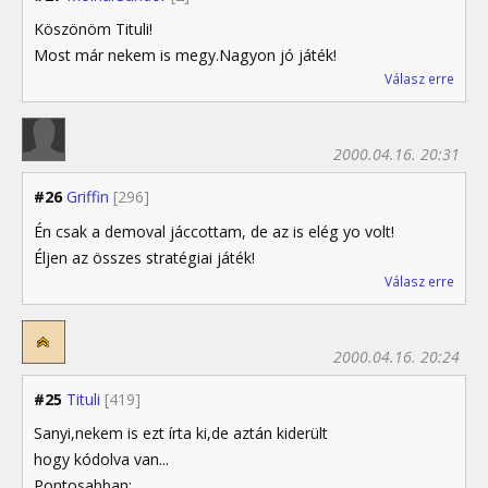
Köszönöm Tituli!
Most már nekem is megy.Nagyon jó játék!
Válasz erre
2000.04.16. 20:31
#26
Griffin
[296]
Én csak a demoval jáccottam, de az is elég yo volt!
Éljen az összes stratégiai játék!
Válasz erre
2000.04.16. 20:24
#25
Tituli
[419]
Sanyi,nekem is ezt írta ki,de aztán kiderült
hogy kódolva van...
Pontosabban: