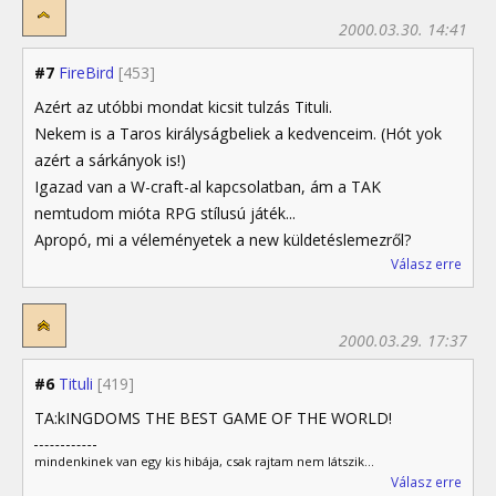
2000.03.30. 14:41
#7
FireBird
[453]
Azért az utóbbi mondat kicsit tulzás Tituli.
Nekem is a Taros királyságbeliek a kedvenceim. (Hót yok
azért a sárkányok is!)
Igazad van a W-craft-al kapcsolatban, ám a TAK
nemtudom mióta RPG stílusú játék...
Apropó, mi a véleményetek a new küldetéslemezről?
Válasz erre
2000.03.29. 17:37
#6
Tituli
[419]
TA:kINGDOMS THE BEST GAME OF THE WORLD!
mindenkinek van egy kis hibája, csak rajtam nem látszik...
Válasz erre