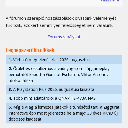
Válasz erre
A fórumon szereplő hozzászólások olvasóink véleményét
tükrözik, azokért semmilyen felelősséget nem vállalunk.
Fórumszabályzat
Legnépszerűbb cikkek
1.
Várható megjelenések – 2026. augusztus
2.
Őrület és okkultizmus a vadnyugaton – új gameplay-
bemutatót kapott a Guns of Eschaton, Viktor Antonov
utolsó játéka
3.
A PlayStation Plus 2026. augusztusi kínálata
4.
Több mint adattároló: a QNAP TS-473A NAS
5.
Míg a világ a lemezes játékok eltűnésétől tart, a Ziggurat
Interactive épp most jelentette be a majd’ 30 éves KKnD új
dobozos kiadását