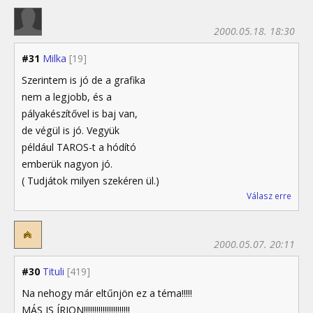
2000.05.18. 18:30
#31
Milka
[19]
Szerintem is jó de a grafika
nem a legjobb, és a
pályakészítővel is baj van,
de végül is jó. Vegyük
például TAROS-t a hódító
emberük nagyon jó.
( Tudjátok milyen szekéren ül.)
Válasz erre
2000.05.07. 20:11
#30
Tituli
[419]
Na nehogy már eltűnjön ez a téma!!!!!
MÁS IS ÍRJON!!!!!!!!!!!!!!!!!!!!!!