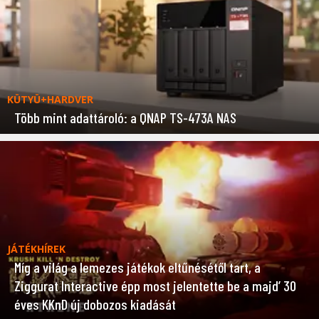
KÜTYÜ+HARDVER
Több mint adattároló: a QNAP TS-473A NAS
JÁTÉKHÍREK
Míg a világ a lemezes játékok eltűnésétől tart, a
Ziggurat Interactive épp most jelentette be a majd’ 30
éves KKnD új dobozos kiadását