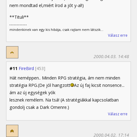
nem mondtad el,miért írod a jót y-al!)
**Tituli**
mindenkinek van egy kis hibája, csak rajtam nem látszik...
Válasz erre
2000.04.03. 14:48
#11
FireBird
[453]
Hát neméppen.. Minden RPG stratégia, ám nem minden
stratégia RPG.(De jól hangzott
Az új faj kicsit nonsence...
ám az új egységek yók
lesznek remélem. Na tsá! (A stratégiákkal kapcsolatban
gondolj csak a Dark Omenre.)
Válasz erre
2000.04.02. 17:14