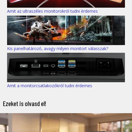
Amit az ultraszéles monitorokról tudni érdemes
Kis panelhatározó, avagy milyen monitort válasszak?
Amit a monitorcsatlakozókról tudni érdemes
Ezeket is olvasd el!