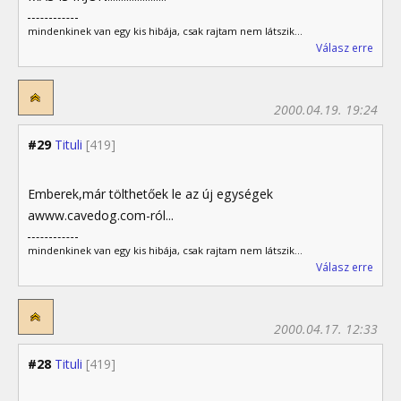
mindenkinek van egy kis hibája, csak rajtam nem látszik...
Válasz erre
2000.04.19. 19:24
#29
Tituli
[419]
Emberek,már tölthetőek le az új egységek
awww.cavedog.com-ról...
mindenkinek van egy kis hibája, csak rajtam nem látszik...
Válasz erre
2000.04.17. 12:33
#28
Tituli
[419]