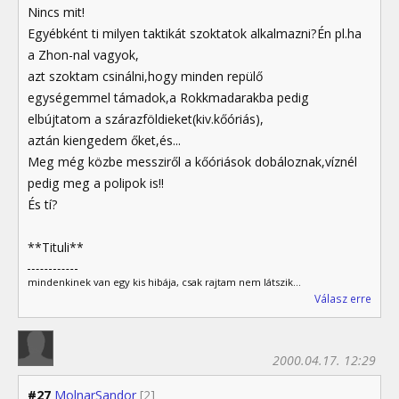
Nincs mit!
Egyébként ti milyen taktikát szoktatok alkalmazni?Én pl.ha
a Zhon-nal vagyok,
azt szoktam csinálni,hogy minden repülő
egységemmel támadok,a Rokkmadarakba pedig
elbújtatom a szárazföldieket(kiv.kőóriás),
aztán kiengedem őket,és...
Meg még közbe messziről a kőóriások dobáloznak,víznél
pedig meg a polipok is!!
És tí?
**Tituli**
mindenkinek van egy kis hibája, csak rajtam nem látszik...
Válasz erre
2000.04.17. 12:29
#27
MolnarSandor
[2]