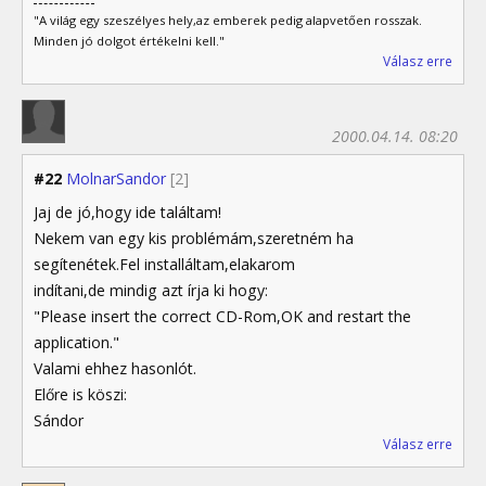
"A világ egy szeszélyes hely,az emberek pedig alapvetően rosszak.
Minden jó dolgot értékelni kell."
Válasz erre
2000.04.14. 08:20
#22
MolnarSandor
[2]
Jaj de jó,hogy ide találtam!
Nekem van egy kis problémám,szeretném ha
segítenétek.Fel installáltam,elakarom
indítani,de mindig azt írja ki hogy:
"Please insert the correct CD-Rom,OK and restart the
application."
Valami ehhez hasonlót.
Előre is köszi:
Sándor
Válasz erre