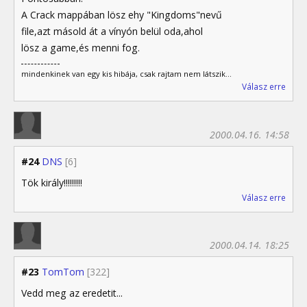
A Crack mappában lösz ehy "Kingdoms"nevű
file,azt másold át a vínyón belül oda,ahol
lösz a game,és menni fog.
mindenkinek van egy kis hibája, csak rajtam nem látszik...
Válasz erre
2000.04.16. 14:58
#24
DNS
[6]
Tök király!!!!!!!!!
Válasz erre
2000.04.14. 18:25
#23
TomTom
[322]
Vedd meg az eredetit...