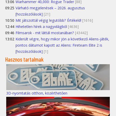
13:06
Warhammer 40,000: Rogue Trader
[88]
09:25
Várható megjelenések – 2026. augusztus
[hozzászólások]
[21]
10:50
Mit játszottál végig legutóbb? Értékeld!
[1616]
12:44
Hihetetlen hírek a nagyvilágból
[4636]
09:46
Filmsarok - mit láttál mostanában?
[43442]
13:02
Kiderült végre, hogy mikor jön a következő Aliens-játék,
pontos dátumot kapott az Aliens: Fireteam Elite 2 is
[hozzászólások]
[1]
Hasznos tartalmak
3D-nyomtatás otthon, közérthetően