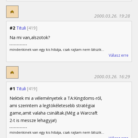
2000.03.26. 19:28
#2
Tituli
[419]
Na mi van,alszotok?
mindenkinek van egy kis hibája, csak rajtam nem látszik...
Válasz erre
2000.03.26. 16:29
#1
Tituli
[419]
Nektek mi a véleményetek a TA:Kingdoms-ról,
ami szerintem a legtökéletesebb stratégiai
game,amit valaha csináltak.(Még a Warcraft
2-t is messze lehagyja!)
mindenkinek van egy kis hibája, csak rajtam nem látszik...