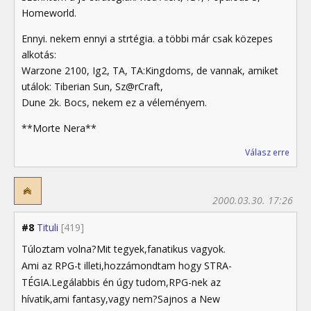
Homeworld.
Ennyi. nekem ennyi a strtégia. a többi már csak közepes
alkotás:
Warzone 2100, Ig2, TA, TA:Kingdoms, de vannak, amiket
utálok: Tiberian Sun, Sz@rCraft,
Dune 2k. Bocs, nekem ez a véleményem.
**Morte Nera**
Válasz erre
2000.03.30. 17:26
#8
Tituli
[419]
Túloztam volna?Mit tegyek,fanatikus vagyok.
Ami az RPG-t illeti,hozzámondtam hogy STRA-
TÉGIA.Legálabbis én úgy tudom,RPG-nek az
hívatik,ami fantasy,vagy nem?Sajnos a New