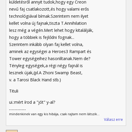
küldetésről annyit tudok,hogy egy Creon
nevű faj csatlakozott,és hogy valami erős
technológiával bírnak.Szerintem nem ilyet
kellet volna új fajnak,tiszta T.Annihilation
lesz még a végén.Mert lehet hogy kitalálják,
hogy a többiek is fejlődni fognak...
Szerintem inkább olyan faj kellet volna,
aminek az egységei a Heroes3 Rampart és
Tower egységeihez hasonlítanak.Nem de?
Tényleg egységek,a régi négy fajnál is
lesznek újak,(pl.A Zhoni Swamp Beast,
v. a Tarosi Black Hand stb.)
Tituli
ui.:mért írod a "jót" y-al?
mindenkinek van egy kis hibája, csak rajtam nem látszik...
Válasz erre