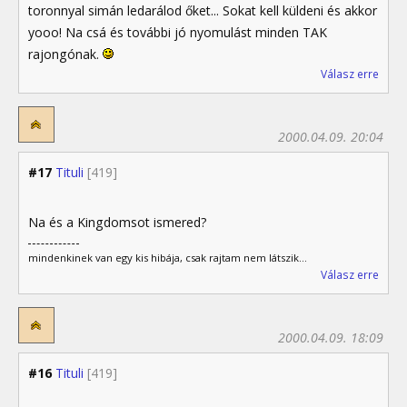
toronnyal simán ledarálod őket... Sokat kell küldeni és akkor
yooo! Na csá és további jó nyomulást minden TAK
rajongónak.
Válasz erre
2000.04.09. 20:04
#17
Tituli
[419]
Na és a Kingdomsot ismered?
mindenkinek van egy kis hibája, csak rajtam nem látszik...
Válasz erre
2000.04.09. 18:09
#16
Tituli
[419]