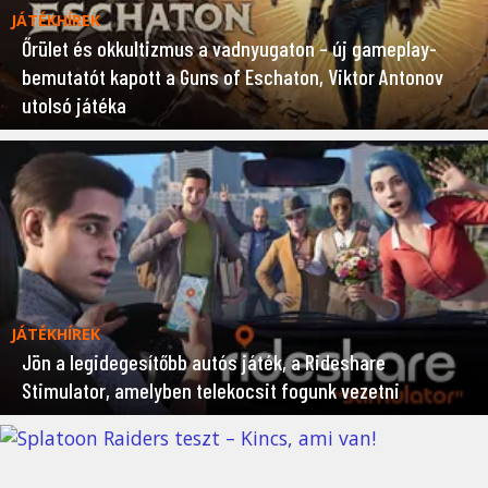
JÁTÉKHÍREK
Őrület és okkultizmus a vadnyugaton – új gameplay-
bemutatót kapott a Guns of Eschaton, Viktor Antonov
utolsó játéka
JÁTÉKHÍREK
Jön a legidegesítőbb autós játék, a Rideshare
Stimulator, amelyben telekocsit fogunk vezetni