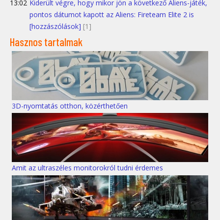
13:02
Kiderült végre, hogy mikor jön a következő Aliens-játék,
pontos dátumot kapott az Aliens: Fireteam Elite 2 is
[hozzászólások]
[1]
Hasznos tartalmak
3D-nyomtatás otthon, közérthetően
Amit az ultraszéles monitorokról tudni érdemes