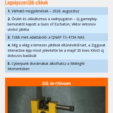
Legnépszerűbb cikkek
1.
Várható megjelenések – 2026. augusztus
2.
Őrület és okkultizmus a vadnyugaton – új gameplay-
bemutatót kapott a Guns of Eschaton, Viktor Antonov
utolsó játéka
3.
Több mint adattároló: a QNAP TS-473A NAS
4.
Míg a világ a lemezes játékok eltűnésétől tart, a Ziggurat
Interactive épp most jelentette be a majd’ 30 éves KKnD új
dobozos kiadását
5.
Cyberpunk diorámákat alkothatsz a Midnight
Momentsben
GG Archívum