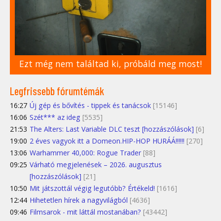
Ezt még nem találtad ki, próbáld meg most!
Legfrissebb fórumtémák
16:27
Új gép és bővítés - tippek és tanácsok
[15146]
16:06
Szét*** az ideg
[5535]
21:53
The Alters: Last Variable DLC teszt [hozzászólások]
[6]
19:00
2 éves vagyok itt a Domeon.HIP-HOP HURÁÁ!!!!!!
[270]
13:06
Warhammer 40,000: Rogue Trader
[88]
09:25
Várható megjelenések – 2026. augusztus
[hozzászólások]
[21]
10:50
Mit játszottál végig legutóbb? Értékeld!
[1616]
12:44
Hihetetlen hírek a nagyvilágból
[4636]
09:46
Filmsarok - mit láttál mostanában?
[43442]