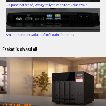
Kis panelhatározó, avagy milyen monitort válasszak?
Amit a monitorcsatlakozókról tudni érdemes
Ezeket is olvasd el!
KÜTYÜ+HARDVER