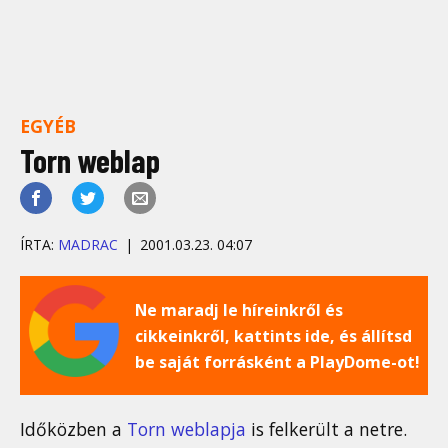
EGYÉB
Torn weblap
ÍRTA:
MADRAC
2001.03.23. 04:07
Ne maradj le híreinkről és
cikkeinkről, kattints ide, és állítsd
be saját forrásként a PlayDome-ot!
Időközben a
Torn weblapja
is felkerült a netre.