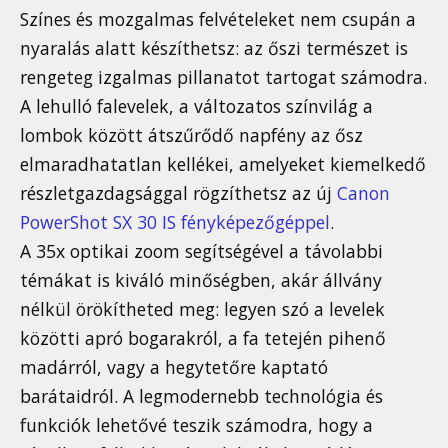
Színes és mozgalmas felvételeket nem csupán a
nyaralás alatt készíthetsz: az őszi természet is
rengeteg izgalmas pillanatot tartogat számodra.
A lehulló falevelek, a változatos színvilág a
lombok között átszűrődő napfény az ősz
elmaradhatatlan kellékei, amelyeket kiemelkedő
részletgazdagsággal rögzíthetsz az új
Canon
PowerShot SX 30 IS fényképezőgéppel
.
A 35x optikai zoom segítségével a távolabbi
témákat is kiváló minőségben, akár állvány
nélkül örökítheted meg: legyen szó a levelek
közötti apró bogarakról, a fa tetején pihenő
madárról, vagy a hegytetőre kaptató
barátaidról. A legmodernebb technológia és
funkciók lehetővé teszik számodra, hogy a