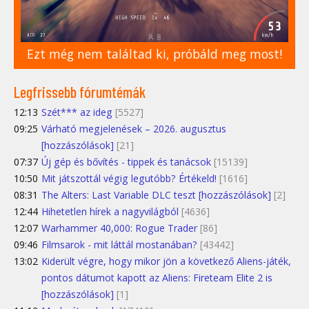
Ezt még nem találtad ki, próbáld meg most!
Legfrissebb fórumtémák
12:13
Szét*** az ideg
[5527]
09:25
Várható megjelenések – 2026. augusztus
[hozzászólások]
[21]
07:37
Új gép és bővítés - tippek és tanácsok
[15139]
10:50
Mit játszottál végig legutóbb? Értékeld!
[1616]
08:31
The Alters: Last Variable DLC teszt [hozzászólások]
[2]
12:44
Hihetetlen hírek a nagyvilágból
[4636]
12:07
Warhammer 40,000: Rogue Trader
[86]
09:46
Filmsarok - mit láttál mostanában?
[43442]
13:02
Kiderült végre, hogy mikor jön a következő Aliens-játék,
pontos dátumot kapott az Aliens: Fireteam Elite 2 is
[hozzászólások]
[1]