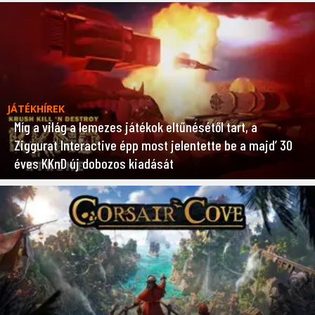
JÁTÉKHÍREK
Míg a világ a lemezes játékok eltűnésétől tart, a
Ziggurat Interactive épp most jelentette be a majd’ 30
éves KKnD új dobozos kiadását