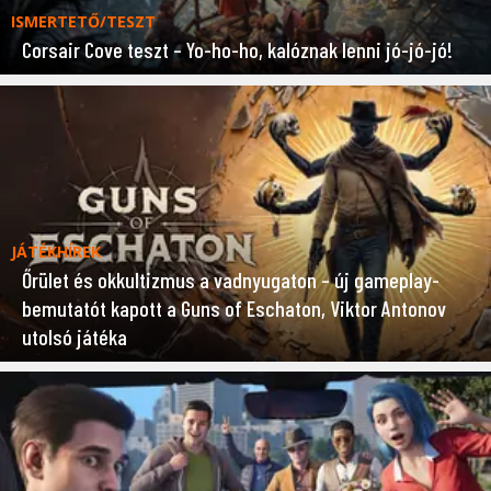
ISMERTETŐ/TESZT
Corsair Cove teszt – Yo-ho-ho, kalóznak lenni jó-jó-jó!
JÁTÉKHÍREK
Őrület és okkultizmus a vadnyugaton – új gameplay-
bemutatót kapott a Guns of Eschaton, Viktor Antonov
utolsó játéka