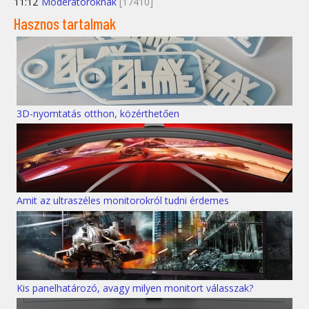
11:12
Moderátoroknak
[17410]
Hasznos tartalmak
3D-nyomtatás otthon, közérthetően
Amit az ultraszéles monitorokról tudni érdemes
Kis panelhatározó, avagy milyen monitort válasszak?