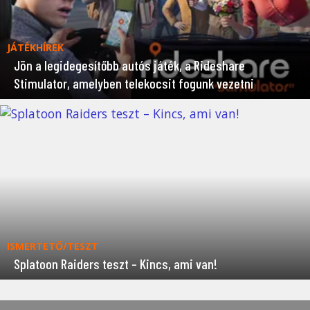
JÁTÉKHÍREK
Jön a legidegesítőbb autós játék, a Rideshare
Stimulator, amelyben telekocsit fogunk vezetni
ISMERTETŐ/TESZT
Splatoon Raiders teszt – Kincs, ami van!