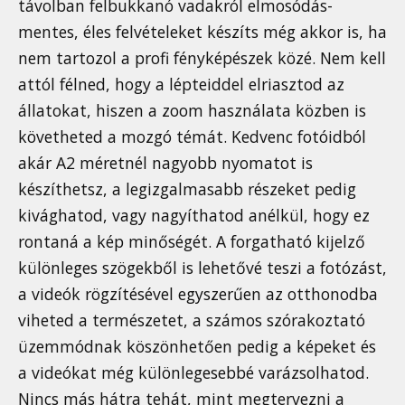
távolban felbukkanó vadakról elmosódás-
mentes, éles felvételeket készíts még akkor is, ha
nem tartozol a profi fényképészek közé. Nem kell
attól félned, hogy a lépteiddel elriasztod az
állatokat, hiszen a zoom használata közben is
követheted a mozgó témát. Kedvenc fotóidból
akár A2 méretnél nagyobb nyomatot is
készíthetsz, a legizgalmasabb részeket pedig
kivághatod, vagy nagyíthatod anélkül, hogy ez
rontaná a kép minőségét. A forgatható kijelző
különleges szögekből is lehetővé teszi a fotózást,
a videók rögzítésével egyszerűen az otthonodba
viheted a természetet, a számos szórakoztató
üzemmódnak köszönhetően pedig a képeket és
a videókat még különlegesebbé varázsolhatod.
Nincs más hátra tehát, mint megtervezni a