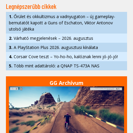
Legnépszerűbb cikkek
1.
Őrület és okkultizmus a vadnyugaton – új gameplay-
bemutatót kapott a Guns of Eschaton, Viktor Antonov
utolsó játéka
2.
Várható megjelenések – 2026. augusztus
3.
A PlayStation Plus 2026. augusztusi kínálata
4.
Corsair Cove teszt – Yo-ho-ho, kalóznak lenni jó-jó-jó!
5.
Több mint adattároló: a QNAP TS-473A NAS
GG Archívum