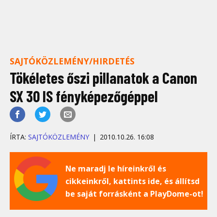
SAJTÓKÖZLEMÉNY/HIRDETÉS
Tökéletes őszi pillanatok a Canon
SX 30 IS fényképezőgéppel
ÍRTA:
SAJTÓKÖZLEMÉNY
2010.10.26. 16:08
Ne maradj le híreinkről és
cikkeinkről, kattints ide, és állítsd
be saját forrásként a PlayDome-ot!