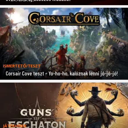
ISMERTETŐ/TESZT
Corsair Cove teszt – Yo-ho-ho, kalóznak lenni jó-jó-jó!
JÁTÉKHÍREK