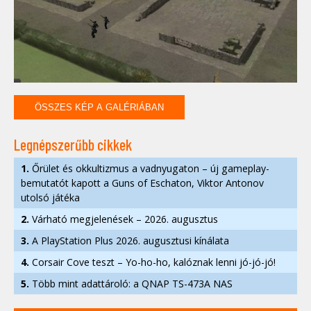
ÖSSZES KÉP A GALÉRIÁBAN
Legnépszerűbb cikkek
1.
Őrület és okkultizmus a vadnyugaton – új gameplay-
bemutatót kapott a Guns of Eschaton, Viktor Antonov
utolsó játéka
2.
Várható megjelenések – 2026. augusztus
3.
A PlayStation Plus 2026. augusztusi kínálata
4.
Corsair Cove teszt – Yo-ho-ho, kalóznak lenni jó-jó-jó!
5.
Több mint adattároló: a QNAP TS-473A NAS