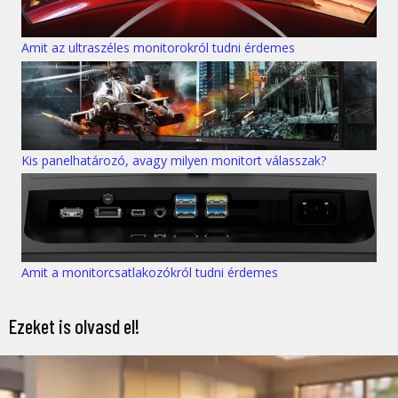
Amit az ultraszéles monitorokról tudni érdemes
Kis panelhatározó, avagy milyen monitort válasszak?
Amit a monitorcsatlakozókról tudni érdemes
Ezeket is olvasd el!