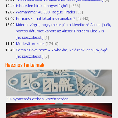
12:44
Hihetetlen hírek a nagyvilágból
[4636]
12:07
Warhammer 40,000: Rogue Trader
[86]
09:46
Filmsarok - mit láttál mostanában?
[43442]
13:02
Kiderült végre, hogy mikor jön a következő Aliens-játék,
pontos dátumot kapott az Aliens: Fireteam Elite 2 is
[hozzászólások]
[1]
11:12
Moderátoroknak
[17410]
10:49
Corsair Cove teszt – Yo-ho-ho, kalóznak lenni jó-jó-jó!
[hozzászólások]
[3]
Hasznos tartalmak
3D-nyomtatás otthon, közérthetően