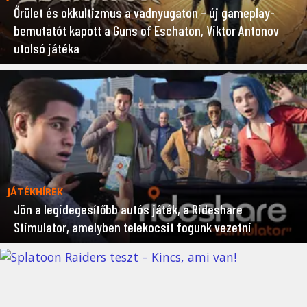
Őrület és okkultizmus a vadnyugaton – új gameplay-
bemutatót kapott a Guns of Eschaton, Viktor Antonov
utolsó játéka
JÁTÉKHÍREK
Jön a legidegesítőbb autós játék, a Rideshare
Stimulator, amelyben telekocsit fogunk vezetni