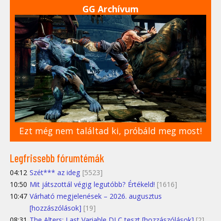
GG Archívum
Ezt még nem találtad ki, próbáld meg most!
Legfrissebb fórumtémák
04:12
Szét*** az ideg
[5523]
10:50
Mit játszottál végig legutóbb? Értékeld!
[1616]
10:47
Várható megjelenések – 2026. augusztus
[hozzászólások]
[19]
08:31
The Alters: Last Variable DLC teszt [hozzászólások]
[2]