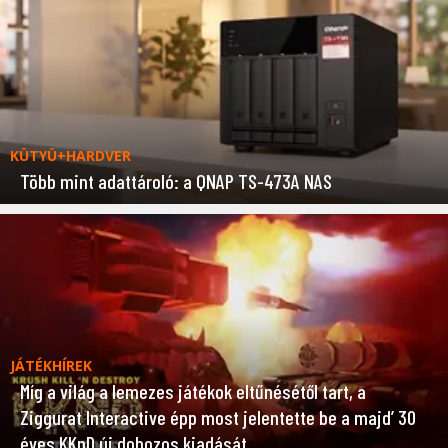
KÜTYÜ+HARDVER
Több mint adattároló: a QNAP TS-473A NAS
JÁTÉKHÍREK
Míg a világ a lemezes játékok eltűnésétől tart, a
Ziggurat Interactive épp most jelentette be a majd’ 30
éves KKnD új dobozos kiadását