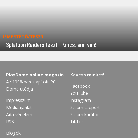
ISMERTETŐ/TESZT
Splatoon Raiders teszt – Kincs, ami van!
PlayDome online magazin
Kövess minket!
Az 1998-ban alapított PC
Facebook
Dome utódja
YouTube
Impresszum
Instagram
Médiaajánlat
Steam csoport
Adatvédelem
Steam kurátor
RSS
TikTok
Blogok