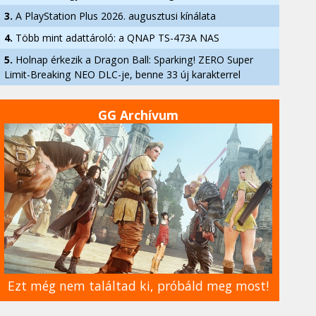
3.
A PlayStation Plus 2026. augusztusi kínálata
4.
Több mint adattároló: a QNAP TS-473A NAS
5.
Holnap érkezik a Dragon Ball: Sparking! ZERO Super
Limit-Breaking NEO DLC-je, benne 33 új karakterrel
GG Archívum
Ezt még nem találtad ki, próbáld meg most!