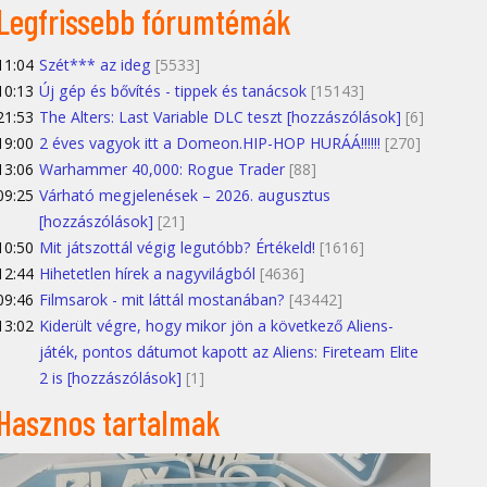
Legfrissebb fórumtémák
11:04
Szét*** az ideg
[5533]
10:13
Új gép és bővítés - tippek és tanácsok
[15143]
21:53
The Alters: Last Variable DLC teszt [hozzászólások]
[6]
19:00
2 éves vagyok itt a Domeon.HIP-HOP HURÁÁ!!!!!!
[270]
13:06
Warhammer 40,000: Rogue Trader
[88]
09:25
Várható megjelenések – 2026. augusztus
[hozzászólások]
[21]
10:50
Mit játszottál végig legutóbb? Értékeld!
[1616]
12:44
Hihetetlen hírek a nagyvilágból
[4636]
09:46
Filmsarok - mit láttál mostanában?
[43442]
13:02
Kiderült végre, hogy mikor jön a következő Aliens-
játék, pontos dátumot kapott az Aliens: Fireteam Elite
2 is [hozzászólások]
[1]
Hasznos tartalmak