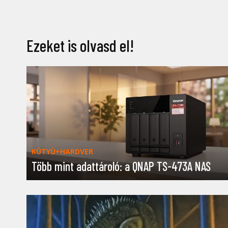
Ezeket is olvasd el!
KÜTYÜ+HARDVER
Több mint adattároló: a QNAP TS-473A NAS