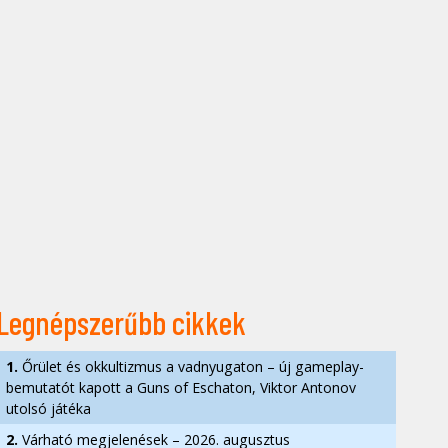
Legnépszerűbb cikkek
1.
Őrület és okkultizmus a vadnyugaton – új gameplay-
bemutatót kapott a Guns of Eschaton, Viktor Antonov
utolsó játéka
2.
Várható megjelenések – 2026. augusztus