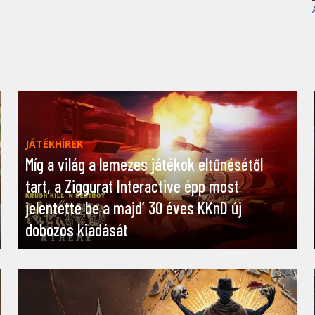
JÁTÉKHÍREK
Míg a világ a lemezes játékok eltűnésétől
tart, a Ziggurat Interactive épp most
jelentette be a majd’ 30 éves KKnD új
dobozos kiadását