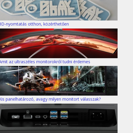
3D-nyomtatás otthon, közérthetően
Amit az ultraszéles monitorokról tudni érdemes
Kis panelhatározó, avagy milyen monitort válasszak?