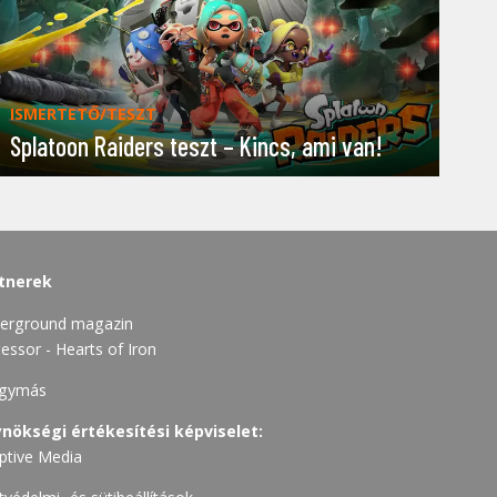
ISMERTETŐ/TESZT
Splatoon Raiders teszt – Kincs, ami van!
tnerek
erground magazin
essor - Hearts of Iron
gymás
nökségi értékesítési képviselet:
ptive Media