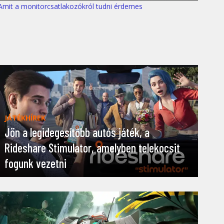
Amit a monitorcsatlakozókról tudni érdemes
JÁTÉKHÍREK
Jön a legidegesítőbb autós játék, a
Rideshare Stimulator, amelyben telekocsit
fogunk vezetni