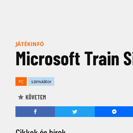
JÁTÉKINFÓ
Microsoft Train 
PC
szimulátor
KÖVETEM
Cikkek és hírek