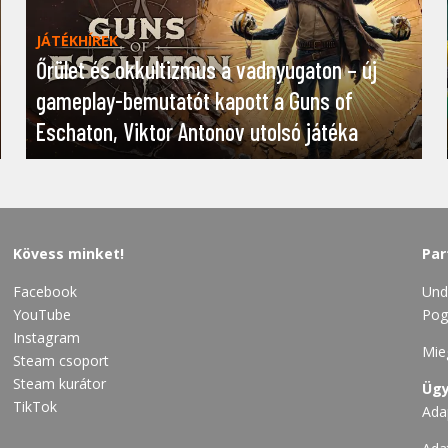
JÁTÉKHÍREK
Őrület és okkultizmus a vadnyugaton – új
gameplay-bemutatót kapott a Guns of
Eschaton, Viktor Antonov utolsó játéka
Kövess minket!
Par
Facebook
Und
YouTube
Pog
Instagram
Mie
Steam csoport
Steam kurátor
Ügy
TikTok
Ada