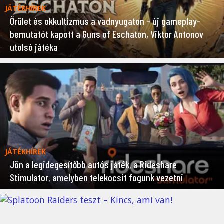
JÁTÉKHÍREK
Őrület és okkultizmus a vadnyugaton – új gameplay-
bemutatót kapott a Guns of Eschaton, Viktor Antonov
utolsó játéka
JÁTÉKHÍREK
Jön a legidegesítőbb autós játék, a Rideshare
Stimulator, amelyben telekocsit fogunk vezetni