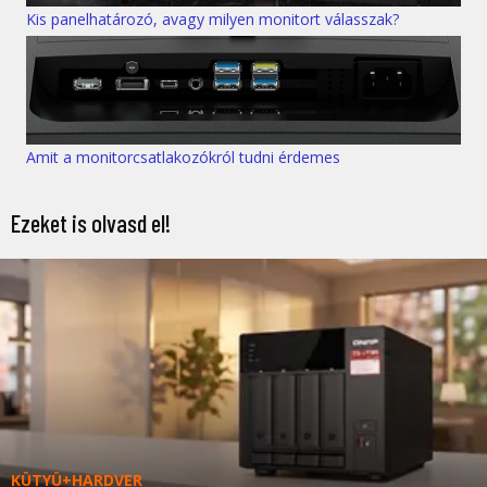
Kis panelhatározó, avagy milyen monitort válasszak?
Amit a monitorcsatlakozókról tudni érdemes
Ezeket is olvasd el!
KÜTYÜ+HARDVER