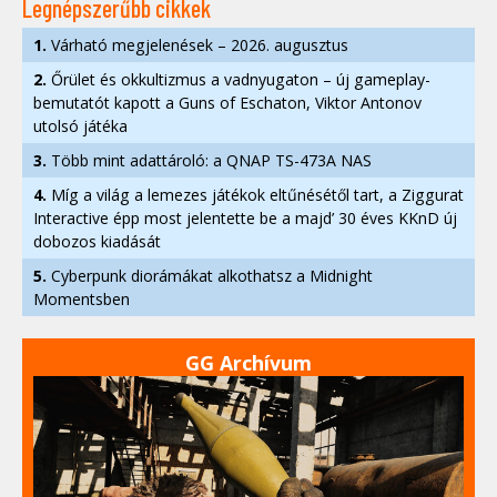
Legnépszerűbb cikkek
1.
Várható megjelenések – 2026. augusztus
2.
Őrület és okkultizmus a vadnyugaton – új gameplay-
bemutatót kapott a Guns of Eschaton, Viktor Antonov
utolsó játéka
3.
Több mint adattároló: a QNAP TS-473A NAS
4.
Míg a világ a lemezes játékok eltűnésétől tart, a Ziggurat
Interactive épp most jelentette be a majd’ 30 éves KKnD új
dobozos kiadását
5.
Cyberpunk diorámákat alkothatsz a Midnight
Momentsben
GG Archívum