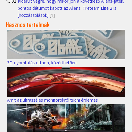
13:02
Kiderült végre, hogy mikor jön a következő Aliens-játék,
pontos dátumot kapott az Aliens: Fireteam Elite 2 is
[hozzászólások]
[1]
Hasznos tartalmak
3D-nyomtatás otthon, közérthetően
Amit az ultraszéles monitorokról tudni érdemes