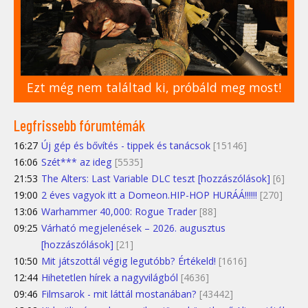
Ezt még nem találtad ki, próbáld meg most!
Legfrissebb fórumtémák
16:27
Új gép és bővítés - tippek és tanácsok
[15146]
16:06
Szét*** az ideg
[5535]
21:53
The Alters: Last Variable DLC teszt [hozzászólások]
[6]
19:00
2 éves vagyok itt a Domeon.HIP-HOP HURÁÁ!!!!!!
[270]
13:06
Warhammer 40,000: Rogue Trader
[88]
09:25
Várható megjelenések – 2026. augusztus
[hozzászólások]
[21]
10:50
Mit játszottál végig legutóbb? Értékeld!
[1616]
12:44
Hihetetlen hírek a nagyvilágból
[4636]
09:46
Filmsarok - mit láttál mostanában?
[43442]