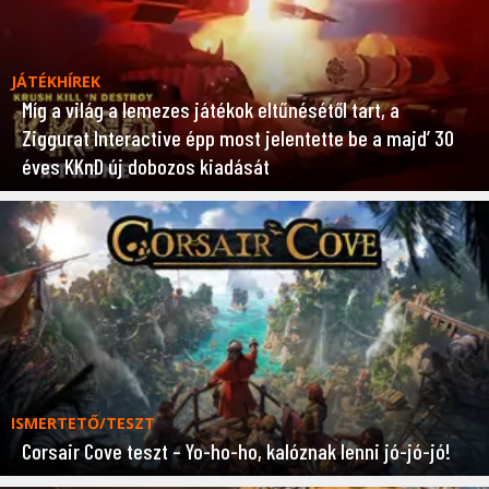
JÁTÉKHÍREK
Míg a világ a lemezes játékok eltűnésétől tart, a
Ziggurat Interactive épp most jelentette be a majd’ 30
éves KKnD új dobozos kiadását
ISMERTETŐ/TESZT
Corsair Cove teszt – Yo-ho-ho, kalóznak lenni jó-jó-jó!