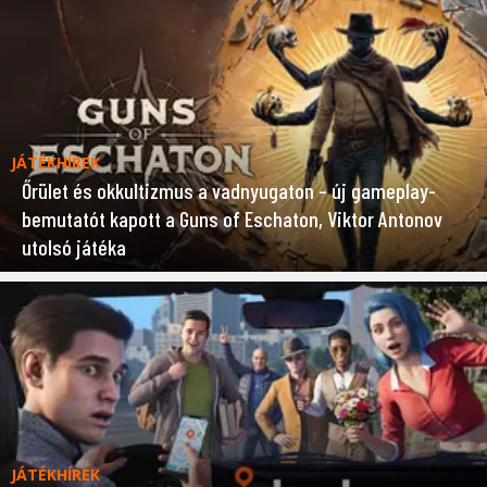
JÁTÉKHÍREK
Őrület és okkultizmus a vadnyugaton – új gameplay-
bemutatót kapott a Guns of Eschaton, Viktor Antonov
utolsó játéka
JÁTÉKHÍREK