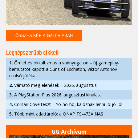
ÖSSZES KÉP A GALÉRIÁBAN
Legnépszerűbb cikkek
1.
Őrület és okkultizmus a vadnyugaton – új gameplay-
bemutatót kapott a Guns of Eschaton, Viktor Antonov
utolsó játéka
2.
Várható megjelenések – 2026. augusztus
3.
A PlayStation Plus 2026. augusztusi kínálata
4.
Corsair Cove teszt – Yo-ho-ho, kalóznak lenni jó-jó-jó!
5.
Több mint adattároló: a QNAP TS-473A NAS
GG Archívum