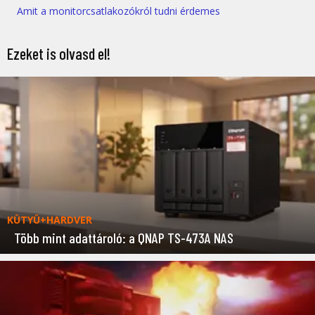
Amit a monitorcsatlakozókról tudni érdemes
Ezeket is olvasd el!
KÜTYÜ+HARDVER
Több mint adattároló: a QNAP TS-473A NAS