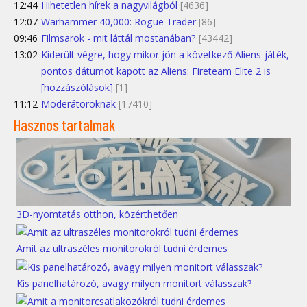
12:44
Hihetetlen hírek a nagyvilágból
[4636]
12:07
Warhammer 40,000: Rogue Trader
[86]
09:46
Filmsarok - mit láttál mostanában?
[43442]
13:02
Kiderült végre, hogy mikor jön a következő Aliens-játék,
pontos dátumot kapott az Aliens: Fireteam Elite 2 is
[hozzászólások]
[1]
11:12
Moderátoroknak
[17410]
Hasznos tartalmak
3D-nyomtatás otthon, közérthetően
Amit az ultraszéles monitorokról tudni érdemes
Kis panelhatározó, avagy milyen monitort válasszak?