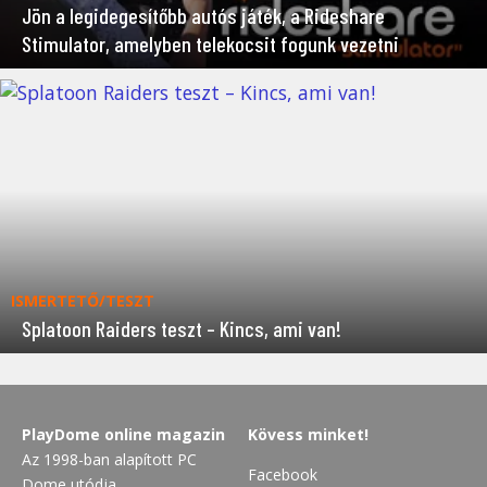
Jön a legidegesítőbb autós játék, a Rideshare
Stimulator, amelyben telekocsit fogunk vezetni
ISMERTETŐ/TESZT
Splatoon Raiders teszt – Kincs, ami van!
PlayDome online magazin
Kövess minket!
Az 1998-ban alapított PC
Facebook
Dome utódja