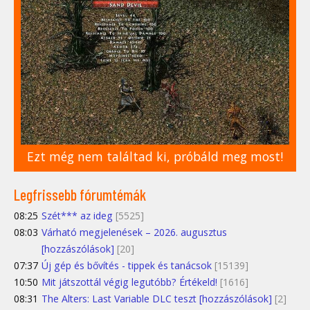
Ezt még nem találtad ki, próbáld meg most!
Legfrissebb fórumtémák
08:25
Szét*** az ideg
[5525]
08:03
Várható megjelenések – 2026. augusztus
[hozzászólások]
[20]
07:37
Új gép és bővítés - tippek és tanácsok
[15139]
10:50
Mit játszottál végig legutóbb? Értékeld!
[1616]
08:31
The Alters: Last Variable DLC teszt [hozzászólások]
[2]