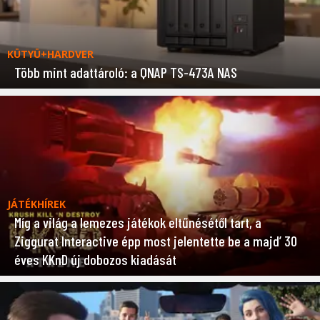
KÜTYÜ+HARDVER
Több mint adattároló: a QNAP TS-473A NAS
JÁTÉKHÍREK
Míg a világ a lemezes játékok eltűnésétől tart, a
Ziggurat Interactive épp most jelentette be a majd’ 30
éves KKnD új dobozos kiadását