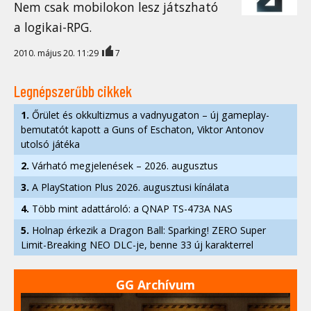
Nem csak mobilokon lesz játszható
a logikai-RPG.
2010. május 20. 11:29
7
Legnépszerűbb cikkek
1.
Őrület és okkultizmus a vadnyugaton – új gameplay-
bemutatót kapott a Guns of Eschaton, Viktor Antonov
utolsó játéka
2.
Várható megjelenések – 2026. augusztus
3.
A PlayStation Plus 2026. augusztusi kínálata
4.
Több mint adattároló: a QNAP TS-473A NAS
5.
Holnap érkezik a Dragon Ball: Sparking! ZERO Super
Limit-Breaking NEO DLC-je, benne 33 új karakterrel
GG Archívum