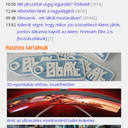
10:50
Mit játszottál végig legutóbb? Értékeld!
[1616]
12:44
Hihetetlen hírek a nagyvilágból
[4636]
09:46
Filmsarok - mit láttál mostanában?
[43442]
13:02
Kiderült végre, hogy mikor jön a következő Aliens-játék,
pontos dátumot kapott az Aliens: Fireteam Elite 2 is
[hozzászólások]
[1]
Hasznos tartalmak
3D-nyomtatás otthon, közérthetően
Amit az ultraszéles monitorokról tudni érdemes