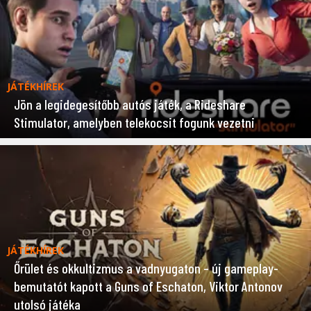
JÁTÉKHÍREK
Jön a legidegesítőbb autós játék, a Rideshare
Stimulator, amelyben telekocsit fogunk vezetni
JÁTÉKHÍREK
Őrület és okkultizmus a vadnyugaton – új gameplay-
bemutatót kapott a Guns of Eschaton, Viktor Antonov
utolsó játéka