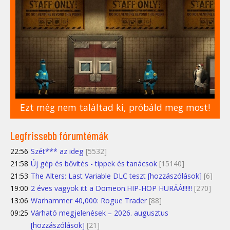
Ezt még nem találtad ki, próbáld meg most!
Legfrissebb fórumtémák
22:56
Szét*** az ideg
[5532]
21:58
Új gép és bővítés - tippek és tanácsok
[15140]
21:53
The Alters: Last Variable DLC teszt [hozzászólások]
[6]
19:00
2 éves vagyok itt a Domeon.HIP-HOP HURÁÁ!!!!!!
[270]
13:06
Warhammer 40,000: Rogue Trader
[88]
09:25
Várható megjelenések – 2026. augusztus
[hozzászólások]
[21]