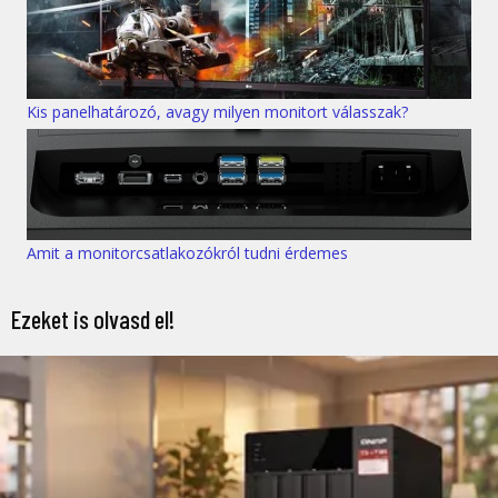
Kis panelhatározó, avagy milyen monitort válasszak?
Amit a monitorcsatlakozókról tudni érdemes
Ezeket is olvasd el!