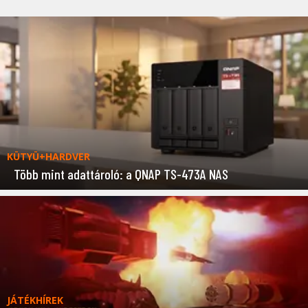
KÜTYÜ+HARDVER
Több mint adattároló: a QNAP TS-473A NAS
JÁTÉKHÍREK