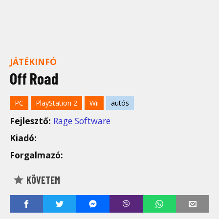
JÁTÉKINFÓ
Off Road
PC
PlayStation 2
Wii
autós
Fejlesztő:
Rage Software
Kiadó:
Forgalmazó:
KÖVETEM