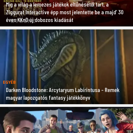
Míg a világ a lemezes játékok eltűnésétől tart, a
Ziggurat Interactive épp most jelentette be a majd’ 30
éves KKnD új dobozos kiadását
EGYÉB
Darken Bloodstone: Arcytaryum Labirintusa – Remek
magyar lapozgatós fantasy játékkönyv