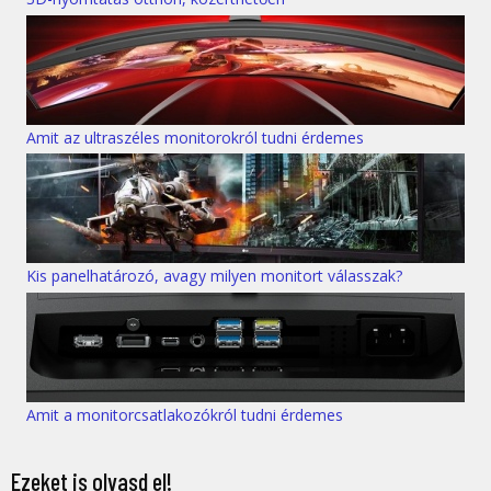
Amit az ultraszéles monitorokról tudni érdemes
Kis panelhatározó, avagy milyen monitort válasszak?
Amit a monitorcsatlakozókról tudni érdemes
Ezeket is olvasd el!