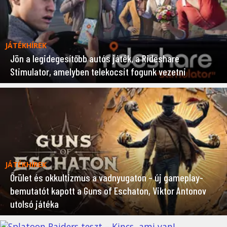
JÁTÉKHÍREK
Jön a legidegesítőbb autós játék, a Rideshare
Stimulator, amelyben telekocsit fogunk vezetni
JÁTÉKHÍREK
Őrület és okkultizmus a vadnyugaton – új gameplay-
bemutatót kapott a Guns of Eschaton, Viktor Antonov
utolsó játéka