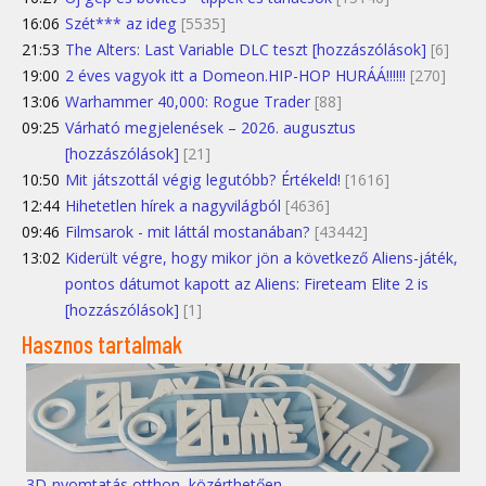
16:06
Szét*** az ideg
[5535]
21:53
The Alters: Last Variable DLC teszt [hozzászólások]
[6]
19:00
2 éves vagyok itt a Domeon.HIP-HOP HURÁÁ!!!!!!
[270]
13:06
Warhammer 40,000: Rogue Trader
[88]
09:25
Várható megjelenések – 2026. augusztus
[hozzászólások]
[21]
10:50
Mit játszottál végig legutóbb? Értékeld!
[1616]
12:44
Hihetetlen hírek a nagyvilágból
[4636]
09:46
Filmsarok - mit láttál mostanában?
[43442]
13:02
Kiderült végre, hogy mikor jön a következő Aliens-játék,
pontos dátumot kapott az Aliens: Fireteam Elite 2 is
[hozzászólások]
[1]
Hasznos tartalmak
3D-nyomtatás otthon, közérthetően