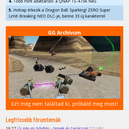
4.
Több mint adattároló: a QNAP TS-473A NAS
5.
Holnap érkezik a Dragon Ball: Sparking! ZERO Super
Limit-Breaking NEO DLC-je, benne 33 új karakterrel
GG Archívum
Ezt még nem találtad ki, próbáld meg most!
Legfrissebb fórumtémák
16:27
Új gép és bővítés - tippek és tanácsok
[15146]