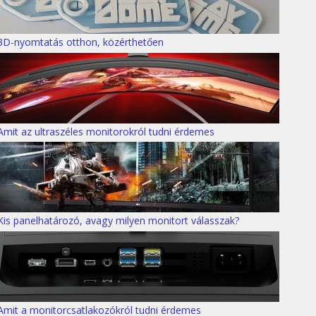
3D-nyomtatás otthon, közérthetően
Amit az ultraszéles monitorokról tudni érdemes
Kis panelhatározó, avagy milyen monitort válasszak?
Amit a monitorcsatlakozókról tudni érdemes