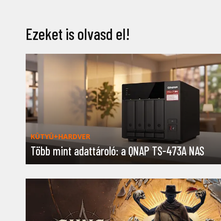
Ezeket is olvasd el!
KÜTYÜ+HARDVER
Több mint adattároló: a QNAP TS-473A NAS