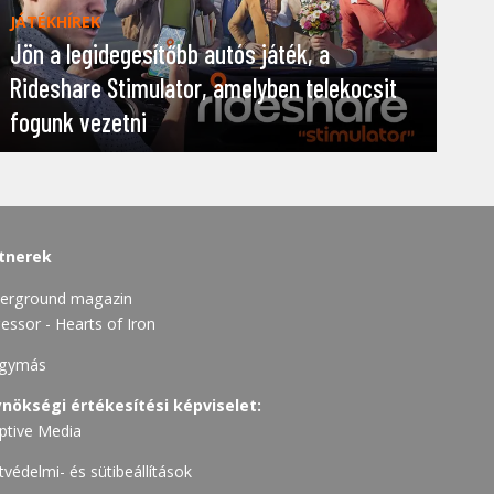
JÁTÉKHÍREK
Jön a legidegesítőbb autós játék, a
Rideshare Stimulator, amelyben telekocsit
fogunk vezetni
tnerek
erground magazin
essor - Hearts of Iron
gymás
nökségi értékesítési képviselet:
ptive Media
tvédelmi- és sütibeállítások