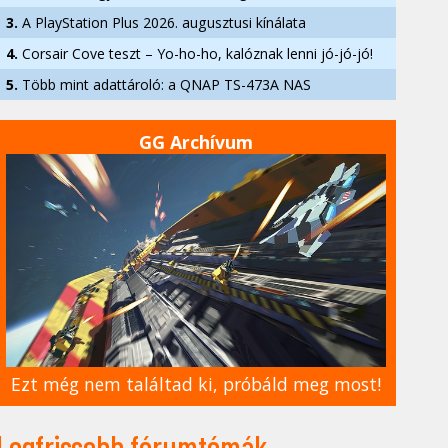
3.
A PlayStation Plus 2026. augusztusi kínálata
4.
Corsair Cove teszt – Yo-ho-ho, kalóznak lenni jó-jó-jó!
5.
Több mint adattároló: a QNAP TS-473A NAS
GG Archívum
Ezt még nem találtad ki, próbáld meg most!
Legfrissebb fórumtémák