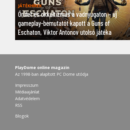
JÁTÉKHÍREK
Őrület és okkultizmus a vadnyugaton – új
gameplay-bemutatót kapott a Guns of
Eschaton, Viktor Antonov utolsó játéka
PlayDome online magazin
Az 1998-ban alapított PC Dome utódja
Impresszum
Médiaajánlat
Adatvédelem
RSS
Blogok