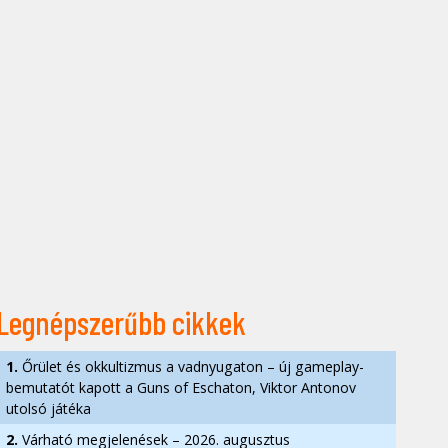
Legnépszerűbb cikkek
1.
Őrület és okkultizmus a vadnyugaton – új gameplay-
bemutatót kapott a Guns of Eschaton, Viktor Antonov
utolsó játéka
2.
Várható megjelenések – 2026. augusztus