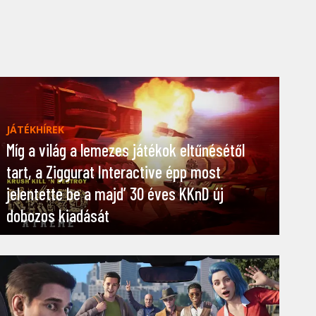
JÁTÉKHÍREK
Míg a világ a lemezes játékok eltűnésétől
tart, a Ziggurat Interactive épp most
jelentette be a majd’ 30 éves KKnD új
dobozos kiadását