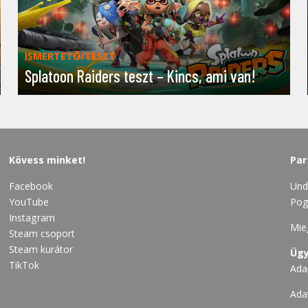
ISMERTETŐ/TESZT
Splatoon Raiders teszt – Kincs, ami van!
Kövess minket!
Par
Facebook
Und
YouTube
Pog
Instagram
Mie
Steam csoport
Steam kurátor
Ügy
TikTok
Ada
Ada