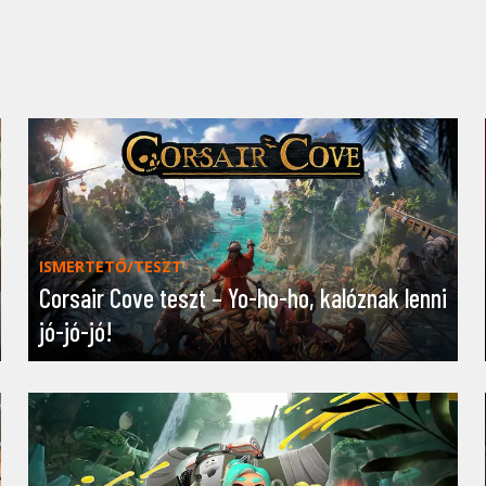
ISMERTETŐ/TESZT
Corsair Cove teszt – Yo-ho-ho, kalóznak lenni
jó-jó-jó!