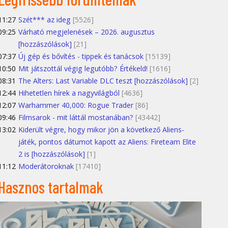
11:27
Szét*** az ideg
[5526]
09:25
Várható megjelenések – 2026. augusztus
[hozzászólások]
[21]
07:37
Új gép és bővítés - tippek és tanácsok
[15139]
10:50
Mit játszottál végig legutóbb? Értékeld!
[1616]
08:31
The Alters: Last Variable DLC teszt [hozzászólások]
[2]
12:44
Hihetetlen hírek a nagyvilágból
[4636]
12:07
Warhammer 40,000: Rogue Trader
[86]
09:46
Filmsarok - mit láttál mostanában?
[43442]
13:02
Kiderült végre, hogy mikor jön a következő Aliens-
játék, pontos dátumot kapott az Aliens: Fireteam Elite
2 is [hozzászólások]
[1]
11:12
Moderátoroknak
[17410]
Hasznos tartalmak