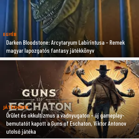
EGYÉB
Darken Bloodstone: Arcytaryum Labirintusa – Remek
magyar lapozgatós fantasy játékkönyv
JÁTÉKHÍREK
Őrület és okkultizmus a vadnyugaton – új gameplay-
bemutatót kapott a Guns of Eschaton, Viktor Antonov
utolsó játéka