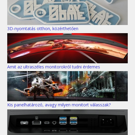
3D-nyomtatás otthon, közérthetően
Amit az ultraszéles monitorokról tudni érdemes
Kis panelhatározó, avagy milyen monitort válasszak?