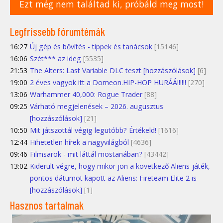
Ezt még nem találtad ki, próbáld meg most!
Legfrissebb fórumtémák
16:27
Új gép és bővítés - tippek és tanácsok
[15146]
16:06
Szét*** az ideg
[5535]
21:53
The Alters: Last Variable DLC teszt [hozzászólások]
[6]
19:00
2 éves vagyok itt a Domeon.HIP-HOP HURÁÁ!!!!!!
[270]
13:06
Warhammer 40,000: Rogue Trader
[88]
09:25
Várható megjelenések – 2026. augusztus
[hozzászólások]
[21]
10:50
Mit játszottál végig legutóbb? Értékeld!
[1616]
12:44
Hihetetlen hírek a nagyvilágból
[4636]
09:46
Filmsarok - mit láttál mostanában?
[43442]
13:02
Kiderült végre, hogy mikor jön a következő Aliens-játék,
pontos dátumot kapott az Aliens: Fireteam Elite 2 is
[hozzászólások]
[1]
Hasznos tartalmak