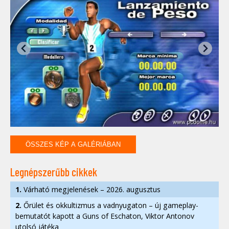
ÖSSZES KÉP A GALÉRIÁBAN
Legnépszerűbb cikkek
1.
Várható megjelenések – 2026. augusztus
2.
Őrület és okkultizmus a vadnyugaton – új gameplay-
bemutatót kapott a Guns of Eschaton, Viktor Antonov
utolsó játéka