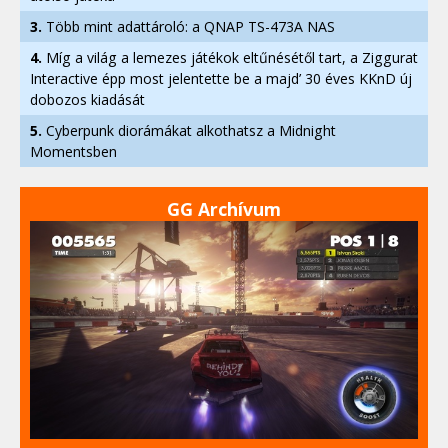
3.
Több mint adattároló: a QNAP TS-473A NAS
4.
Míg a világ a lemezes játékok eltűnésétől tart, a Ziggurat
Interactive épp most jelentette be a majd’ 30 éves KKnD új
dobozos kiadását
5.
Cyberpunk diorámákat alkothatsz a Midnight
Momentsben
GG Archívum