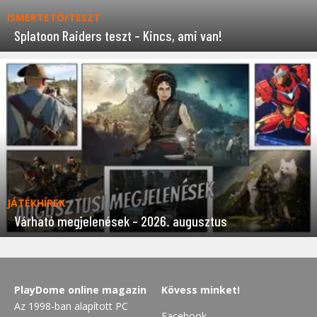
ISMERTETŐ/TESZT
Splatoon Raiders teszt – Kincs, ami van!
JÁTÉKHÍREK
Várható megjelenések – 2026. augusztus
PlayDome online magazin
Kövess minket!
Az 1998-ban alapított PC
Facebook