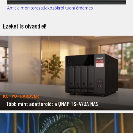
Amit a monitorcsatlakozókról tudni érdemes
Ezeket is olvasd el!
KÜTYÜ+HARDVER
Több mint adattároló: a QNAP TS-473A NAS