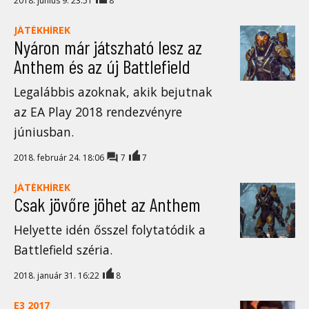
2018. június 9. 23:51
8
JÁTÉKHÍREK
Nyáron már játszható lesz az
Anthem és az új Battlefield
Legalábbis azoknak, akik bejutnak
az EA Play 2018 rendezvényre
júniusban.
2018. február 24. 18:06
7
7
JÁTÉKHÍREK
Csak jövőre jöhet az Anthem
Helyette idén ősszel folytatódik a
Battlefield széria.
2018. január 31. 16:22
8
E3 2017