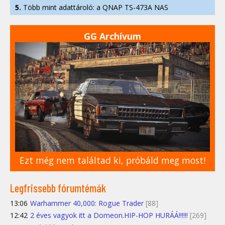
5.
Több mint adattároló: a QNAP TS-473A NAS
GG Archívum
Ezt még nem találtad ki, próbáld meg most!
Legfrissebb fórumtémák
13:06
Warhammer 40,000: Rogue Trader
[88]
12:42
2 éves vagyok itt a Domeon.HIP-HOP HURÁÁ!!!!!!
[269]