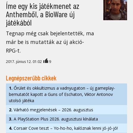
Íme egy kis játékmenet az
Anthemből, a BioWare új
játékából
Tegnap még csak bejelentették, ma
már be is mutatták az új akció-
RPG-t.
2017. június 12. 01:02
9
Legnépszerűbb cikkek
1.
Őrület és okkultizmus a vadnyugaton – új gameplay-
bemutatót kapott a Guns of Eschaton, Viktor Antonov
utolsó játéka
2.
Várható megjelenések – 2026. augusztus
3.
A PlayStation Plus 2026. augusztusi kínálata
4.
Corsair Cove teszt – Yo-ho-ho, kalóznak lenni jó-jó-jó!