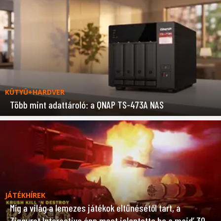
KÜTYÜ+HARDVER
Több mint adattároló: a QNAP TS-473A NAS
JÁTÉKHÍREK
Míg a világ a lemezes játékok eltűnésétől tart, a
Ziggurat Interactive épp most jelentette be a majd’ 30