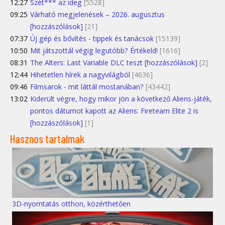
12:27
Szét*** az ideg
[5528]
09:25
Várható megjelenések – 2026. augusztus
[hozzászólások]
[21]
07:37
Új gép és bővítés - tippek és tanácsok
[15139]
10:50
Mit játszottál végig legutóbb? Értékeld!
[1616]
08:31
The Alters: Last Variable DLC teszt [hozzászólások]
[2]
12:44
Hihetetlen hírek a nagyvilágból
[4636]
09:46
Filmsarok - mit láttál mostanában?
[43442]
13:02
Kiderült végre, hogy mikor jön a következő Aliens-játék,
pontos dátumot kapott az Aliens: Fireteam Elite 2 is
[hozzászólások]
[1]
Hasznos tartalmak
3D-nyomtatás otthon, közérthetően