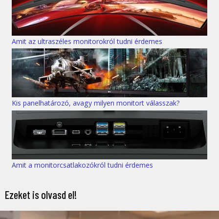
Amit az ultraszéles monitorokról tudni érdemes
Kis panelhatározó, avagy milyen monitort válasszak?
Amit a monitorcsatlakozókról tudni érdemes
Ezeket is olvasd el!