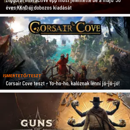
éves KKnD új dobozos kiadását
ISMERTETŐ/TESZT
Corsair Cove teszt – Yo-ho-ho, kalóznak lenni jó-jó-jó!