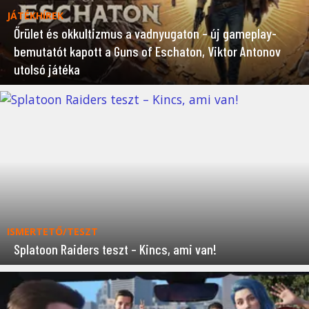
JÁTÉKHÍREK
Őrület és okkultizmus a vadnyugaton – új gameplay-
bemutatót kapott a Guns of Eschaton, Viktor Antonov
utolsó játéka
ISMERTETŐ/TESZT
Splatoon Raiders teszt – Kincs, ami van!