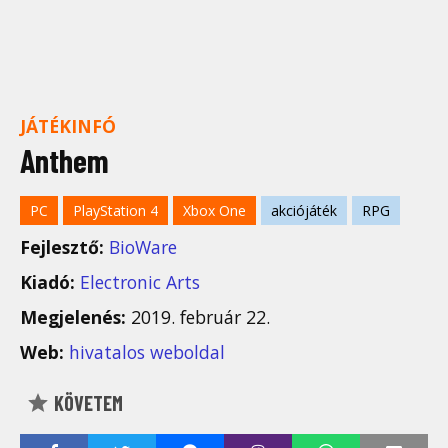
JÁTÉKINFÓ
Anthem
PC
PlayStation 4
Xbox One
akciójáték
RPG
Fejlesztő:
BioWare
Kiadó:
Electronic Arts
Megjelenés:
2019. február 22.
Web:
hivatalos weboldal
KÖVETEM