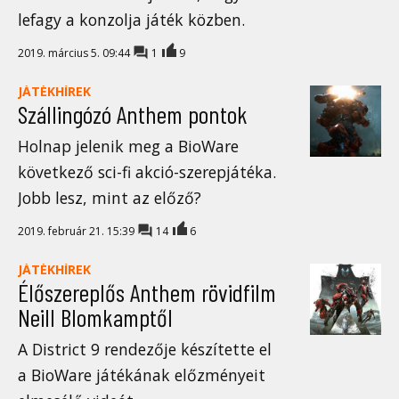
lefagy a konzolja játék közben.
2019. március 5. 09:44
1
9
JÁTÉKHÍREK
Szállingózó Anthem pontok
Holnap jelenik meg a BioWare
következő sci-fi akció-szerepjátéka.
Jobb lesz, mint az előző?
2019. február 21. 15:39
14
6
JÁTÉKHÍREK
Élőszereplős Anthem rövidfilm
Neill Blomkamptől
A District 9 rendezője készítette el
a BioWare játékának előzményeit