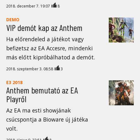
2018. december 7. 19:07
8
DEMO
VIP demót kap az Anthem
Ha előrendeled a játékot vagy
befizetsz az EA Accesre, mindenki
más előtt kipróbálhatod a demót.
2018. szeptember 3. 08:58
3
E3 2018
Anthem bemutató az EA
Playről
Az EA ma esti showjának
csúcspontja a Bioware új játéka
volt.