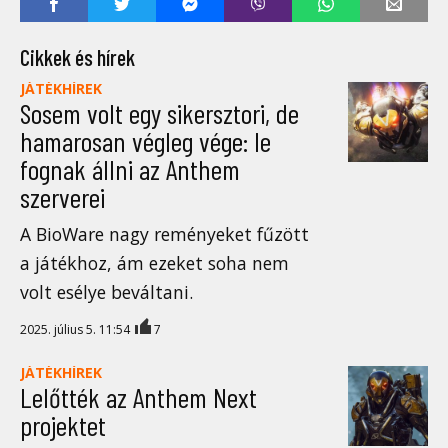
Cikkek és hírek
JÁTÉKHÍREK
Sosem volt egy sikersztori, de
hamarosan végleg vége: le
fognak állni az Anthem
szerverei
A BioWare nagy reményeket fűzött
a játékhoz, ám ezeket soha nem
volt esélye beváltani.
2025. július 5. 11:54
7
JÁTÉKHÍREK
Lelőtték az Anthem Next
projektet