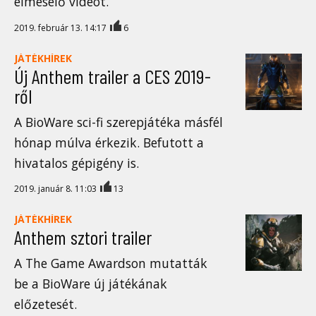
elmesélő videót.
2019. február 13. 14:17
6
JÁTÉKHÍREK
Új Anthem trailer a CES 2019-
ről
A BioWare sci-fi szerepjátéka másfél
hónap múlva érkezik. Befutott a
hivatalos gépigény is.
2019. január 8. 11:03
13
JÁTÉKHÍREK
Anthem sztori trailer
A The Game Awardson mutatták
be a BioWare új játékának
előzetesét.