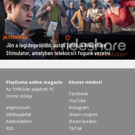
JÁTÉKHÍREK
Jön a legidegesítőbb autós játék, a Rideshare
Stimulator, amelyben telekocsit fogunk vezetni
PlayDome online magazin
Kövess minket!
Az 1998-ban alapított PC
Facebook
Dome utódja
YouTube
Impresszum
Instagram
Médiaajánlat
Steam csoport
Adatvédelem
Steam kurátor
RSS
TikTok