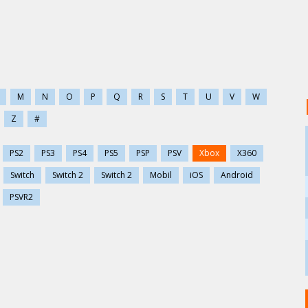
M
N
O
P
Q
R
S
T
U
V
W
Z
#
PS2
PS3
PS4
PS5
PSP
PSV
Xbox
X360
Switch
Switch 2
Switch 2
Mobil
iOS
Android
PSVR2