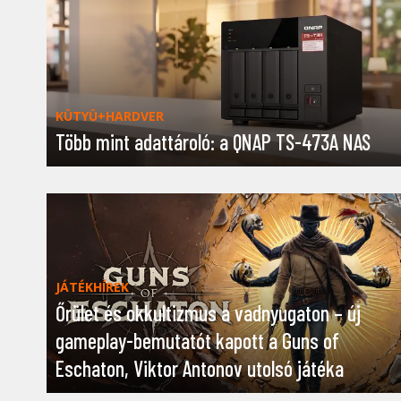
KÜTYÜ+HARDVER
Több mint adattároló: a QNAP TS-473A NAS
JÁTÉKHÍREK
Őrület és okkultizmus a vadnyugaton – új
gameplay-bemutatót kapott a Guns of
Eschaton, Viktor Antonov utolsó játéka