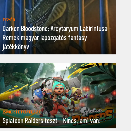
EGYÉB
Darken Bloodstone: Arcytaryum Labirintusa –
Remek magyar lapozgatós fantasy
játékkönyv
ISMERTETŐ/TESZT
Splatoon Raiders teszt – Kincs, ami van!