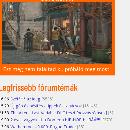
Ezt még nem találtad ki, próbáld meg most!
Legfrissebb fórumtémák
16:06
Szét*** az ideg
[5535]
15:29
Új gép és bővítés - tippek és tanácsok
[15145]
21:53
The Alters: Last Variable DLC teszt [hozzászólások]
[6]
19:00
2 éves vagyok itt a Domeon.HIP-HOP HURÁÁ!!!!!!
[270]
13:06
Warhammer 40,000: Rogue Trader
[88]