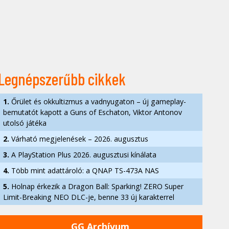
Legnépszerűbb cikkek
1.
Őrület és okkultizmus a vadnyugaton – új gameplay-
bemutatót kapott a Guns of Eschaton, Viktor Antonov
utolsó játéka
2.
Várható megjelenések – 2026. augusztus
3.
A PlayStation Plus 2026. augusztusi kínálata
4.
Több mint adattároló: a QNAP TS-473A NAS
5.
Holnap érkezik a Dragon Ball: Sparking! ZERO Super
Limit-Breaking NEO DLC-je, benne 33 új karakterrel
GG Archívum