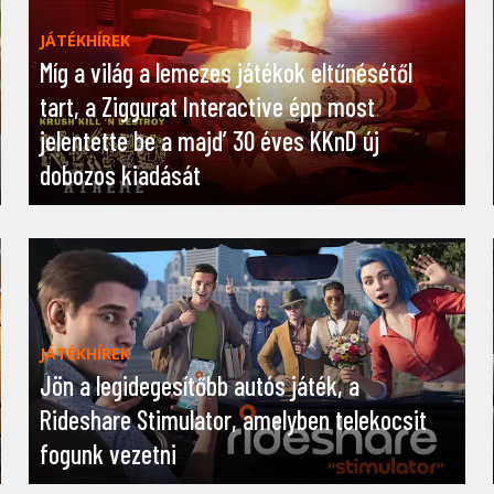
JÁTÉKHÍREK
Míg a világ a lemezes játékok eltűnésétől
tart, a Ziggurat Interactive épp most
jelentette be a majd’ 30 éves KKnD új
dobozos kiadását
JÁTÉKHÍREK
Jön a legidegesítőbb autós játék, a
Rideshare Stimulator, amelyben telekocsit
fogunk vezetni