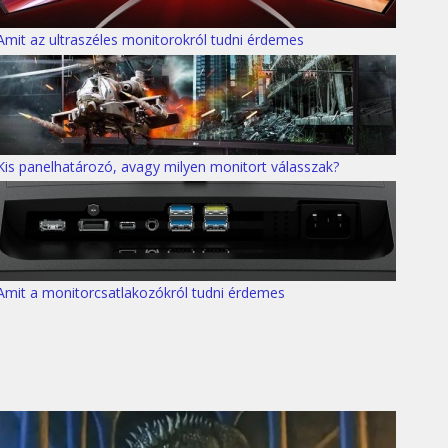
Amit az ultraszéles monitorokról tudni érdemes
Kis panelhatározó, avagy milyen monitort válasszak?
Amit a monitorcsatlakozókról tudni érdemes