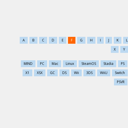
A
B
C
D
E
F
G
H
I
J
K
L
X
Y
MIND
PC
Mac
Linux
SteamOS
Stadia
PS
X1
XSX
GC
DS
Wii
3DS
WiiU
Switch
PSVR