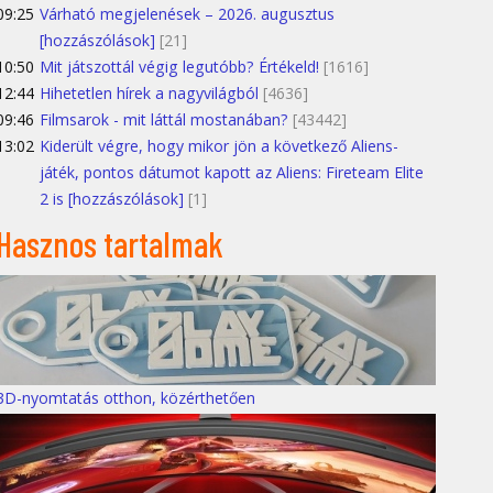
09:25
Várható megjelenések – 2026. augusztus
[hozzászólások]
[21]
10:50
Mit játszottál végig legutóbb? Értékeld!
[1616]
12:44
Hihetetlen hírek a nagyvilágból
[4636]
09:46
Filmsarok - mit láttál mostanában?
[43442]
13:02
Kiderült végre, hogy mikor jön a következő Aliens-
játék, pontos dátumot kapott az Aliens: Fireteam Elite
2 is [hozzászólások]
[1]
Hasznos tartalmak
3D-nyomtatás otthon, közérthetően