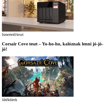
Ismertető/teszt
Corsair Cove teszt – Yo-ho-ho, kalóznak lenni jó-jó-
jó!
Játékhírek