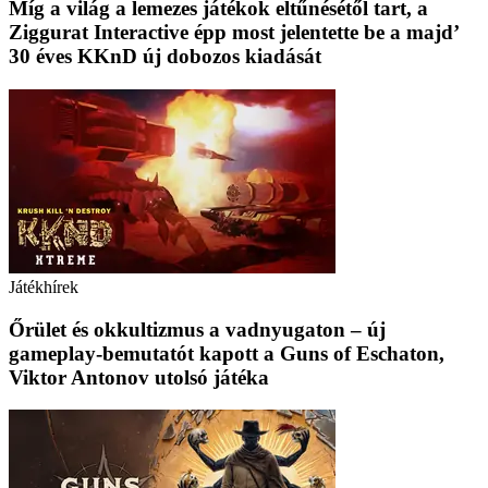
Míg a világ a lemezes játékok eltűnésétől tart, a
Ziggurat Interactive épp most jelentette be a majd’
30 éves KKnD új dobozos kiadását
Játékhírek
Őrület és okkultizmus a vadnyugaton – új
gameplay-bemutatót kapott a Guns of Eschaton,
Viktor Antonov utolsó játéka