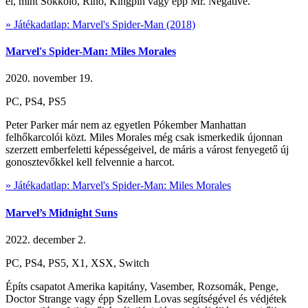
el, mint Sokkoló, Rinó, Kingpin vagy épp Mr. Negative.
» Játékadatlap: Marvel's Spider-Man (2018)
Marvel's Spider-Man: Miles Morales
2020. november 19.
PC, PS4, PS5
Peter Parker már nem az egyetlen Pókember Manhattan
felhőkarcolói közt. Miles Morales még csak ismerkedik újonnan
szerzett emberfeletti képességeivel, de máris a várost fenyegető új
gonosztevőkkel kell felvennie a harcot.
» Játékadatlap: Marvel's Spider-Man: Miles Morales
Marvel’s Midnight Suns
2022. december 2.
PC, PS4, PS5, X1, XSX, Switch
Építs csapatot Amerika kapitány, Vasember, Rozsomák, Penge,
Doctor Strange vagy épp Szellem Lovas segítségével és védjétek