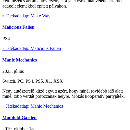
Felülnézetes árkád autóversenyek a játékosok által véletlenszerűen
adagolt elemekből épített pályákon.
» Játékadatlap: Make Way
Malicious Fallen
PS4
» Játékadatlap: Malicious Fallen
Manic Mechanics
2023. július
Switch, PC, PS4, PS5, X1, XSX
Négy autószerelő küzd együtt azért, hogy minél rövidebb idő alatt
minél több verdát pofozzanak helyre. Mókás kooperatív partyjáték.
» Játékadatlap: Manic Mechanics
Manifold Garden
2019. október 18.