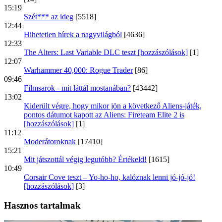
15:19
Szét*** az ideg
[5518]
12:44
Hihetetlen hírek a nagyvilágból
[4636]
12:33
The Alters: Last Variable DLC teszt [hozzászólások]
[1]
12:07
Warhammer 40,000: Rogue Trader
[86]
09:46
Filmsarok - mit láttál mostanában?
[43442]
13:02
Kiderült végre, hogy mikor jön a következő Aliens-játék,
pontos dátumot kapott az Aliens: Fireteam Elite 2 is
[hozzászólások]
[1]
11:12
Moderátoroknak
[17410]
15:21
Mit játszottál végig legutóbb? Értékeld!
[1615]
10:49
Corsair Cove teszt – Yo-ho-ho, kalóznak lenni jó-jó-jó!
[hozzászólások]
[3]
Hasznos tartalmak