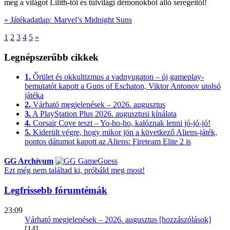
meg a világot Lilith-től és túlvilági démonokból álló seregeitől!
» Játékadatlap: Marvel’s Midnight Suns
1
2
3
4
5
»
Legnépszerűbb cikkek
1.
Őrület és okkultizmus a vadnyugaton – új gameplay-
bemutatót kapott a Guns of Eschaton, Viktor Antonov utolsó
játéka
2.
Várható megjelenések – 2026. augusztus
3.
A PlayStation Plus 2026. augusztusi kínálata
4.
Corsair Cove teszt – Yo-ho-ho, kalóznak lenni jó-jó-jó!
5.
Kiderült végre, hogy mikor jön a következő Aliens-játék,
pontos dátumot kapott az Aliens: Fireteam Elite 2 is
GG Archívum
Ezt még nem találtad ki, próbáld meg most!
Legfrissebb fórumtémák
23:09
Várható megjelenések – 2026. augusztus [hozzászólások]
[14]