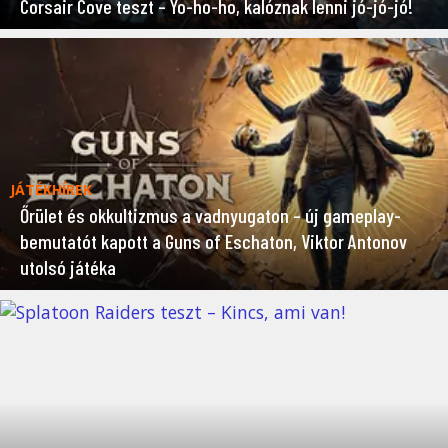
Corsair Cove teszt – Yo-ho-ho, kalóznak lenni jó-jó-jó!
JÁTÉKHÍREK
Őrület és okkultizmus a vadnyugaton – új gameplay-
bemutatót kapott a Guns of Eschaton, Viktor Antonov
utolsó játéka