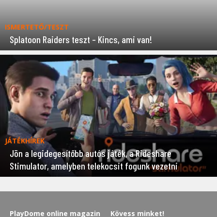
ISMERTETŐ/TESZT
Splatoon Raiders teszt – Kincs, ami van!
JÁTÉKHÍREK
Jön a legidegesítőbb autós játék, a Rideshare
Stimulator, amelyben telekocsit fogunk vezetni
PlayDome online magazin
Kövess minket!