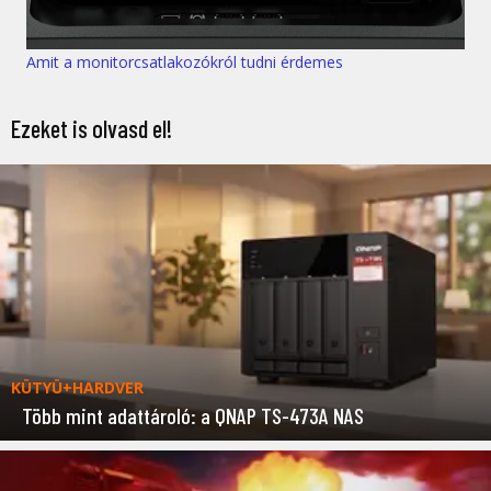
Amit a monitorcsatlakozókról tudni érdemes
Ezeket is olvasd el!
KÜTYÜ+HARDVER
Több mint adattároló: a QNAP TS-473A NAS