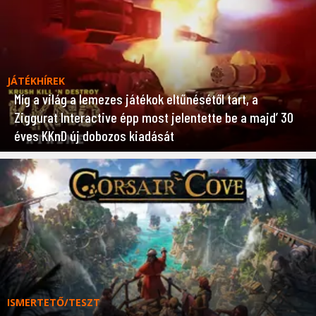
JÁTÉKHÍREK
Míg a világ a lemezes játékok eltűnésétől tart, a
Ziggurat Interactive épp most jelentette be a majd’ 30
éves KKnD új dobozos kiadását
ISMERTETŐ/TESZT