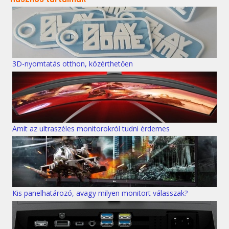
3D-nyomtatás otthon, közérthetően
Amit az ultraszéles monitorokról tudni érdemes
Kis panelhatározó, avagy milyen monitort válasszak?