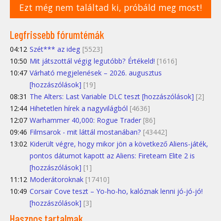
Ezt még nem találtad ki, próbáld meg most!
Legfrissebb fórumtémák
04:12
Szét*** az ideg
[5523]
10:50
Mit játszottál végig legutóbb? Értékeld!
[1616]
10:47
Várható megjelenések – 2026. augusztus
[hozzászólások]
[19]
08:31
The Alters: Last Variable DLC teszt [hozzászólások]
[2]
12:44
Hihetetlen hírek a nagyvilágból
[4636]
12:07
Warhammer 40,000: Rogue Trader
[86]
09:46
Filmsarok - mit láttál mostanában?
[43442]
13:02
Kiderült végre, hogy mikor jön a következő Aliens-játék,
pontos dátumot kapott az Aliens: Fireteam Elite 2 is
[hozzászólások]
[1]
11:12
Moderátoroknak
[17410]
10:49
Corsair Cove teszt – Yo-ho-ho, kalóznak lenni jó-jó-jó!
[hozzászólások]
[3]
Hasznos tartalmak