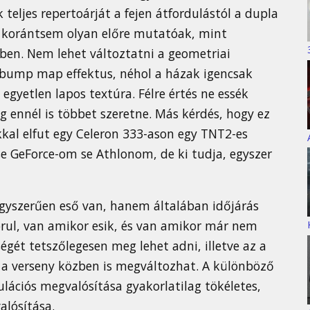
eljes repertoárját a fejen átfordulástól a dupla
i korántsem olyan előre mutatóak, mint
ben. Nem lehet változtatni a geometriai
y bump map effektus, néhol a házak igencsak
 egyetlen lapos textúra. Félre értés ne essék
ég ennél is többet szeretne. Más kérdés, hogy ez
kal elfut egy Celeron 333-ason egy TNT2-es
se GeForce-om se Athlonom, de ki tudja, egyszer
gyszerűen eső van, hanem általában időjárás
orul, van amikor esik, és van amikor már nem
ségét tetszőlegesen meg lehet adni, illetve az a
s a verseny közben is megváltozhat. A különböző
ulációs megvalósítása gyakorlatilag tökéletes,
alósítása.