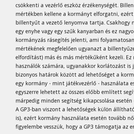
csökkenti a vezérlő eszköz érzékenységét. Bil
mértékben kellene a kormányt elforgatni, ezér
billentyűt a vezető lenyomva tartja. Csakhogy
egy enyhe vagy egy szűk kanyarban és ez nagyo
kormányzás rásegítés jelenti, ami folyamatosan 
mértékének megfelelően ugyanazt a billentyűz
elfordítást) más és más mértékűként kezeli. Ez
használók számára, ugyanakkor korlátozást is j
bizonyos határok között ad lehetőséget a korm
egy kormány - mint játékvezérlő - használata es
egyszerre lehetett az összes előbb említett segí
márpedig minden segítség kikapcsolása esetén c
A GP3-ban viszont a lehetőségek külön állíthat
is), ezért kormány használata esetén tovább n
figyelembe vesszük, hogy a GP3 támogatja az er