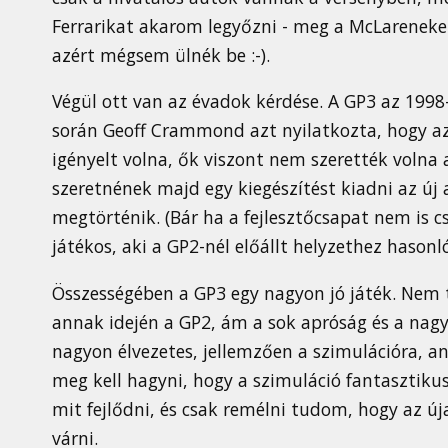
Ferrarikat akarom legyőzni - meg a McLareneket
azért mégsem ülnék be :-).
Végül ott van az évadok kérdése. A GP3 az 1998-
során Geoff Crammond azt nyilatkozta, hogy az
igényelt volna, ők viszont nem szerették volna
szeretnének majd egy kiegészítést kiadni az ú
megtörténik. (Bár ha a fejlesztőcsapat nem is c
játékos, aki a GP2-nél előállt helyzethez haso
Összességében a GP3 egy nagyon jó játék. Nem 
annak idején a GP2, ám a sok apróság és a na
nagyon élvezetes, jellemzően a szimulációra, an
meg kell hagyni, hogy a szimuláció fantasztiku
mit fejlődni, és csak remélni tudom, hogy az ú
várni.