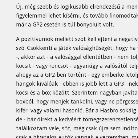
Új, még szebb és logikusabb elrendezésű a men
figyelemmel lehet kísérni, és tovább finomodtak
már a GP2 esetén is túl bonyolult volt.
A pozitívumok mellett szót kell ejteni a negatív
szó. Csökkenti a játék valósághűségét, hogy ha
-, akkor azt - a valósággal ellentétben - nem tol
kocsit - vagy roncsot - ugyanúgy a valósától tel
ahogy az a GP2-ben történt - egy emberke letolja
hangok kiválóak - ebben is jobb lett a GP3 - n
kocsi és a box között. Szerintem nagyban javít
boxból, hogy menjek tankolni, vagy ne pörges
kifér, vagy valami hasonló. Bár a Hasbro sokáig 
de - bár direkt a kedvéért tömegszerencsétlens
találkoztam vele, sőt, még csak újra sem indít
csak a hivatalos autók vannak a versenyben, m