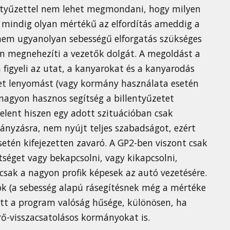
lentyűzettel nem lehet megmondani, hogy milyen
t mindig olyan mértékű az elfordítás ameddig a
 nem ugyanolyan sebességű elforgatás szükséges
n megnehezíti a vezetők dolgát. A megoldást a
figyeli az utat, a kanyarokat és a kanyarodás
et lenyomást (vagy kormány használata esetén
 nagyon hasznos segítség a billentyűzetet
elent hiszen egy adott szituációban csak
ányzásra, nem nyújt teljes szabadságot, ezért
etén kifejezetten zavaró. A GP2-ben viszont csak
tséget vagy bekapcsolni, vagy kikapcsolni,
sak a nagyon profik képesek az autó vezetésére.
ók (a sebesség alapú rásegítésnek még a mértéke
őtt a program valóság hűsége, különösen, ha
ő-visszacsatolásos kormányokat is.