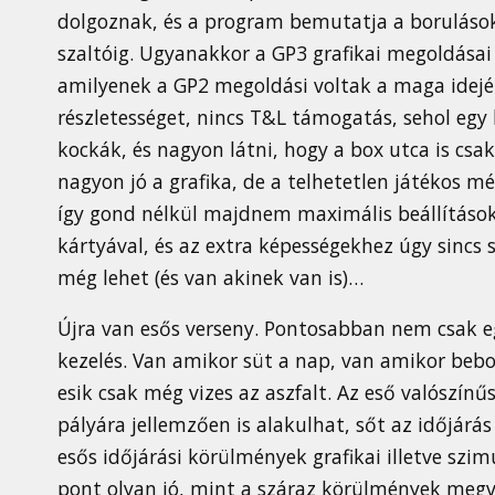
dolgoznak, és a program bemutatja a borulások t
szaltóig. Ugyanakkor a GP3 grafikai megoldása
amilyenek a GP2 megoldási voltak a maga idejé
részletességet, nincs T&L támogatás, sehol eg
kockák, és nagyon látni, hogy a box utca is csak
nagyon jó a grafika, de a telhetetlen játékos m
így gond nélkül majdnem maximális beállítások
kártyával, és az extra képességekhez úgy sincs 
még lehet (és van akinek van is)…
Újra van esős verseny. Pontosabban nem csak e
kezelés. Van amikor süt a nap, van amikor beb
esik csak még vizes az aszfalt. Az eső valószínű
pályára jellemzően is alakulhat, sőt az időjárá
esős időjárási körülmények grafikai illetve szim
pont olyan jó, mint a száraz körülmények megv