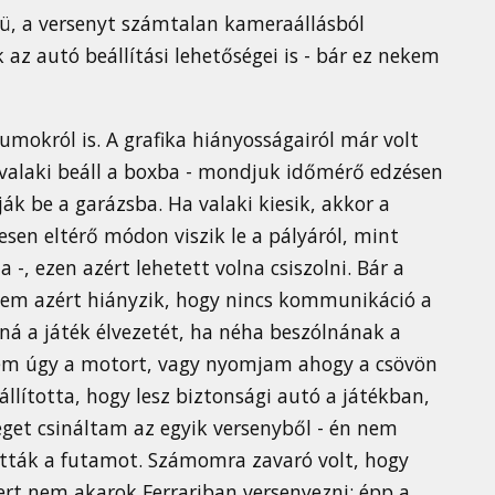
ü, a versenyt számtalan kameraállásból
 az autó beállítási lehetőségei is - bár ez nekem
umokról is. A grafika hiányosságairól már volt
 valaki beáll a boxba - mondjuk időmérő edzésen
ják be a garázsba. Ha valaki kiesik, akkor a
jesen eltérő módon viszik le a pályáról, mint
 -, ezen azért lehetett volna csiszolni. Bár a
ekem azért hiányzik, hogy nincs kommunikáció a
aná a játék élvezetét, ha néha beszólnának a
sem úgy a motort, vagy nyomjam ahogy a csövön
állította, hogy lesz biztonsági autó a játékban,
éget csináltam az egyik versenyből - én nem
ották a futamot. Számomra zavaró volt, hogy
ert nem akarok Ferrariban versenyezni: épp a