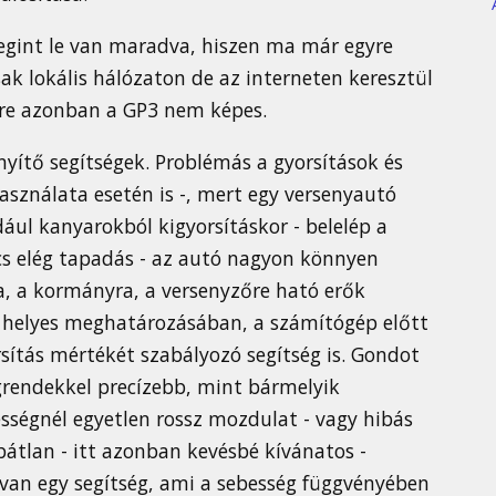
gint le van maradva, hiszen ma már egyre
ak lokális hálózaton de az interneten keresztül
re azonban a GP3 nem képes.
ítő segítségek. Problémás a gyorsítások és
asználata esetén is -, mert egy versenyautó
dául kanyarokból kigyorsításkor - belelép a
cs elég tapadás - az autó nagyon könnyen
a, a kormányra, a versenyzőre ható erők
a helyes meghatározásában, a számítógép előtt
sítás mértékét szabályozó segítség is. Gondot
rendekkel precízebb, mint bármelyik
sségnél egyetlen rossz mozdulat - vagy hibás
ibátlan - itt azonban kevésbé kívánatos -
e van egy segítség, ami a sebesség függvényében