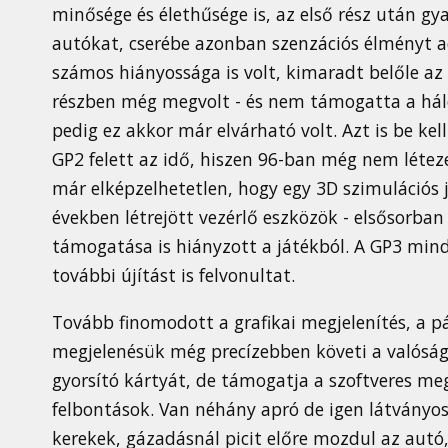
minősége és élethűsége is, az első rész után gya
autókat, cserébe azonban szenzációs élményt a
számos hiányossága is volt, kimaradt belőle az 
részben még megvolt - és nem támogatta a háló
pedig ez akkor már elvárható volt. Azt is be kell
GP2 felett az idő, hiszen 96-ban még nem létez
már elképzelhetetlen, hogy egy 3D szimulációs 
években létrejött vezérlő eszközök - elsősorban
támogatása is hiányzott a játékból. A GP3 mind
további újítást is felvonultat.
Tovább finomodott a grafikai megjelenítés, a p
megjelenésük még precízebben követi a valóság
gyorsító kártyát, de támogatja a szoftveres meg
felbontások. Van néhány apró de igen látványos 
kerekek, gázadásnál picit előre mozdul az autó,