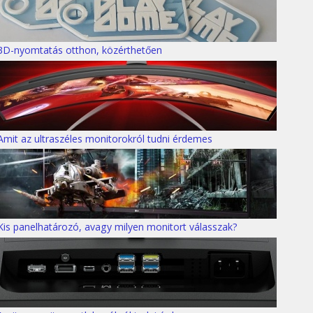
3D-nyomtatás otthon, közérthetően
Amit az ultraszéles monitorokról tudni érdemes
Kis panelhatározó, avagy milyen monitort válasszak?