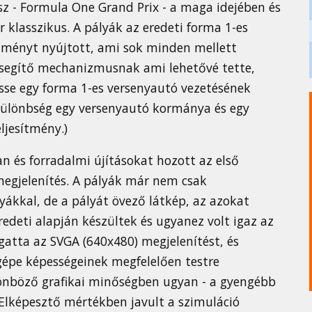
ész - Formula One Grand Prix - a maga idejében és
klasszikus. A pályák az eredeti forma 1-es
élményt nyújtott, ami sok minden mellett
 segítő mechanizmusnak ami lehetővé tette,
esse egy forma 1-es versenyautó vezetésének
ülönbség egy versenyautó kormánya és egy
ljesítmény.)
 és forradalmi újításokat hozott az első
 megjelenítés. A pályák már nem csak
ákkal, de a pályát övező látkép, az azokat
eredeti alapján készültek és ugyanez volt igaz az
atta az SVGA (640x480) megjelenítést, és
gépe képességeinek megfelelően testre
ülönböző grafikai minőségben ugyan - a gyengébb
 Elképesztő mértékben javult a szimuláció