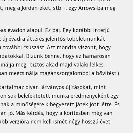
, meg a Jordan-eket, stb. -, egy Arrows-ba meg
as évadon alapul. Ez baj. Egy korábbi interjú
 új évadra áttérés jelentős többletmunkát
 a további csúszást. Azt mondta viszont, hogy
j adatokkal. Bízunk benne, hogy ez hamarosan
sinálja meg, biztos akad majd valaki lelkes
nlóan megcsinálja magánszorgalomból a bővítést.)
tartalmaz olyan látványos újításokat, mint
gyon sok belefektetett munka eredményeként egy
nak a minőségére kihegyezett játék jött létre. És
san jó. Más kérdés, hogy a körítésben még van
jabb verzióra nem kell ismét négy hosszú évet