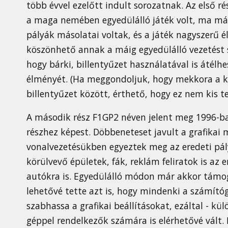
több évvel ezelőtt indult sorozatnak. Az első r
a maga nemében egyedülálló játék volt, ma már 
pályák másolatai voltak, és a játék nagyszerű 
köszönhető annak a máig egyedülálló vezetést
hogy bárki, billentyűzet használatával is átélh
élményét. (Ha meggondoljuk, hogy mekkora a k
billentyűzet között, érthető, hogy ez nem kis te
A második rész F1GP2 néven jelent meg 1996-ban
részhez képest. Döbbeneteset javult a grafikai
vonalvezetésükben egyeztek meg az eredeti pály
körülvevő épületek, fák, reklám feliratok is az 
autókra is. Egyedülálló módon már akkor támog
lehetővé tette azt is, hogy mindenki a számító
szabhassa a grafikai beállításokat, ezáltal - k
géppel rendelkezők számára is elérhetővé vált.