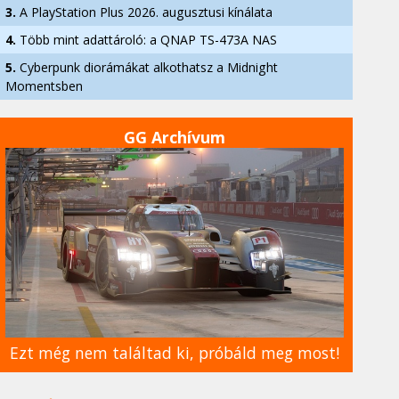
3.
A PlayStation Plus 2026. augusztusi kínálata
4.
Több mint adattároló: a QNAP TS-473A NAS
5.
Cyberpunk diorámákat alkothatsz a Midnight
Momentsben
GG Archívum
Ezt még nem találtad ki, próbáld meg most!