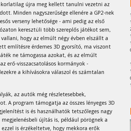
korlatilag újra meg kellett tanulni vezetni az
dott. Minden nagyszerűsége ellenére a GP2-nek
esős verseny lehetősége - ami pedig az első
zaton keresztüli több szereplős játékot sem,
 vallani, hogy az elmúlt négy évben elszállt a
ett említésre érdemes 3D gyorsító, ma viszont
játék ne támogassa azokat, és az elmúlt
 az erő-visszacsatolásos kormányok -
ezekre a kihívásokra válaszol és számtalan
ályák, az autók még részletesebbek,
ot. A program támogatja az összes lényeges 3D
jelenítést is és használhatók tetszőleges nagy
megjelenésbeli újítás is, például pörögnek a
 ezzel is érzékeltetve, hogy mekkora erők