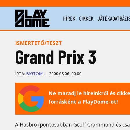
HÍREK
CIKKEK
JÁTÉKADATBÁZI
ISMERTETŐ/TESZT
Grand Prix 3
ÍRTA:
BIGTOM
2000.08.06. 00:00
Ne maradj le híreinkről és cikkei
forrásként a PlayDome-ot!
A Hasbro (pontosabban Geoff Crammond és csa