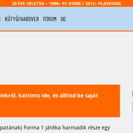
28 ÉVE VELETEK – 1998– PC DOME / 2012– PLAYDOME
S
KÜTYÜ/HARDVER
FÓRUM
GG
nkről, kattints ide, és állítsd be saját
patának) Forma 1 játéka harmadik része egy