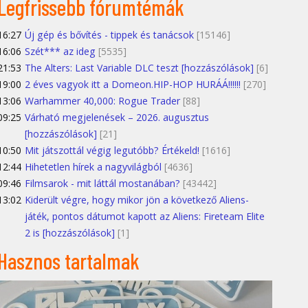
Legfrissebb fórumtémák
16:27
Új gép és bővítés - tippek és tanácsok
[15146]
16:06
Szét*** az ideg
[5535]
21:53
The Alters: Last Variable DLC teszt [hozzászólások]
[6]
19:00
2 éves vagyok itt a Domeon.HIP-HOP HURÁÁ!!!!!!
[270]
13:06
Warhammer 40,000: Rogue Trader
[88]
09:25
Várható megjelenések – 2026. augusztus
[hozzászólások]
[21]
10:50
Mit játszottál végig legutóbb? Értékeld!
[1616]
12:44
Hihetetlen hírek a nagyvilágból
[4636]
09:46
Filmsarok - mit láttál mostanában?
[43442]
13:02
Kiderült végre, hogy mikor jön a következő Aliens-
játék, pontos dátumot kapott az Aliens: Fireteam Elite
2 is [hozzászólások]
[1]
Hasznos tartalmak