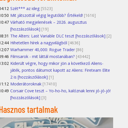
04:12
Szét*** az ideg
[5523]
10:50
Mit játszottál végig legutóbb? Értékeld!
[1616]
10:47
Várható megjelenések – 2026. augusztus
[hozzászólások]
[19]
08:31
The Alters: Last Variable DLC teszt [hozzászólások]
[2]
12:44
Hihetetlen hírek a nagyvilágból
[4636]
12:07
Warhammer 40,000: Rogue Trader
[86]
09:46
Filmsarok - mit láttál mostanában?
[43442]
13:02
Kiderült végre, hogy mikor jön a következő Aliens-
játék, pontos dátumot kapott az Aliens: Fireteam Elite
2 is [hozzászólások]
[1]
11:12
Moderátoroknak
[17410]
10:49
Corsair Cove teszt – Yo-ho-ho, kalóznak lenni jó-jó-jó!
[hozzászólások]
[3]
Hasznos tartalmak