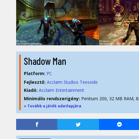
Shadow Man
Platform:
PC
Fejlesztő:
Acclaim Studios Teesside
Kiadó:
Acclaim Entertainment
Minimális rendszerigény:
Pentium 200, 32 MB RAM, 8
» Tovább a játék adatlapjára