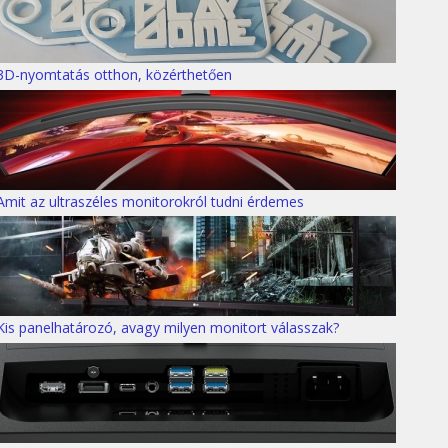
3D-nyomtatás otthon, közérthetően
Amit az ultraszéles monitorokról tudni érdemes
Kis panelhatározó, avagy milyen monitort válasszak?