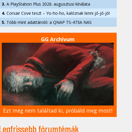
3.
A PlayStation Plus 2026. augusztusi kínálata
4.
Corsair Cove teszt – Yo-ho-ho, kalóznak lenni jó-jó-jó!
5.
Több mint adattároló: a QNAP TS-473A NAS
GG Archívum
Ezt még nem találtad ki, próbáld meg most!
Legfrissebb fórumtémák