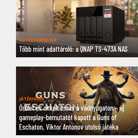
KÜTYÜ+HARDVER
Több mint adattároló: a QNAP TS-473A NAS
JÁTÉKHÍREK
Őrület és okkultizmus a vadnyugaton – új
gameplay-bemutatót kapott a Guns of
Eschaton, Viktor Antonov utolsó játéka