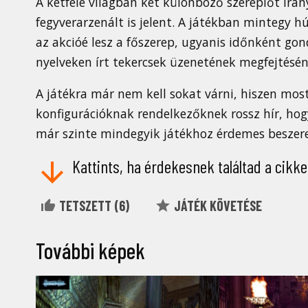
A kétféle világban két különböző szereplőt irá
fegyverarzenált is jelent. A játékban mintegy 
az akcióé lesz a főszerep, ugyanis időnként gon
nyelveken írt tekercsek üzenetének megfejtésén
A játékra már nem kell sokat várni, hiszen mo
konfigurációknak rendelkezőknek rossz hír, hog
már szinte mindegyik játékhoz érdemes beszere
Kattints, ha érdekesnek találtad a cikke
TETSZETT (
6
)
JÁTÉK KÖVETÉSE
További képek