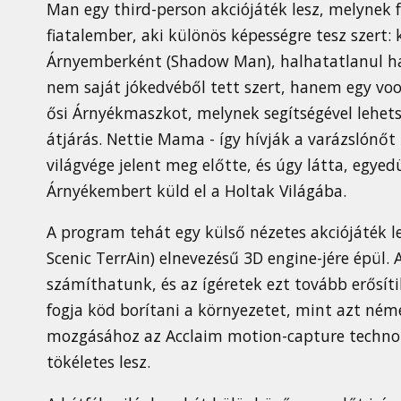
Man egy third-person akciójáték lesz, melynek 
fiatalember, aki különös képességre tesz szert:
Árnyemberként (Shadow Man), halhatatlanul ha
nem saját jókedvéből tett szert, hanem egy voo
ősi Árnyékmaszkot, melynek segítségével lehets
átjárás. Nettie Mama - így hívják a varázslónőt
világvége jelent meg előtte, és úgy látta, egyedü
Árnyékembert küld el a Holtak Világába.
A program tehát egy külső nézetes akciójáték le
Scenic TerrAin) elnevezésű 3D engine-jére épül. 
számíthatunk, és az ígéretek ezt tovább erősíti
fogja köd borítani a környezetet, mint azt néme
mozgásához az Acclaim motion-capture technoló
tökéletes lesz.