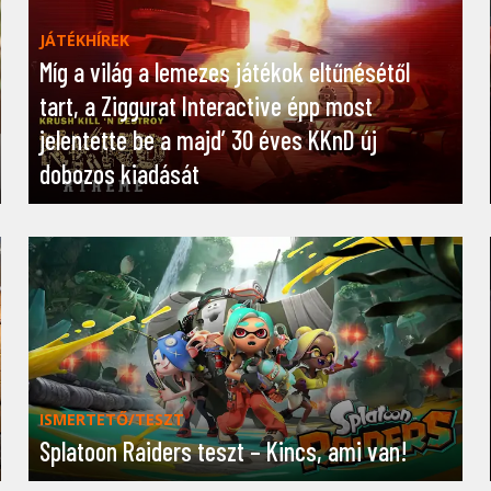
JÁTÉKHÍREK
Míg a világ a lemezes játékok eltűnésétől
tart, a Ziggurat Interactive épp most
jelentette be a majd’ 30 éves KKnD új
dobozos kiadását
ISMERTETŐ/TESZT
Splatoon Raiders teszt – Kincs, ami van!