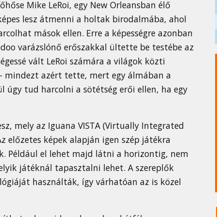
főhőse Mike LeRoi, egy New Orleansban élő
 képes lesz átmenni a holtak birodalmába, ahol
rcolhat mások ellen. Erre a képességre azonban
doo varázslónő erőszakkal ültette be testébe az
égessé vált LeRoi számára a világok közti
 - mindezt azért tette, mert egy álmában a
l úgy tud harcolni a sötétség erői ellen, ha egy
sz, mely az Iguana VISTA (Virtually Integrated
Az előzetes képek alapján igen szép játékra
k. Például el lehet majd látni a horizontig, nem
lyik játéknál tapasztalni lehet. A szereplők
giáját használták, így várhatóan az is közel