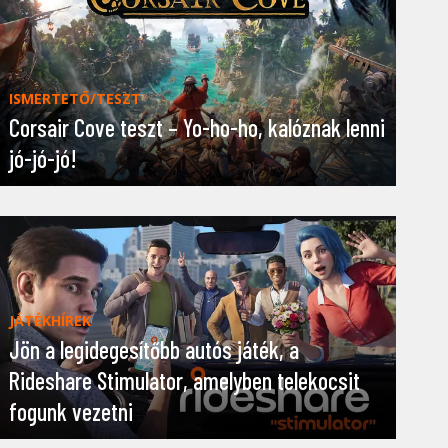
ISMERTETŐ/TESZT
Corsair Cove teszt – Yo-ho-ho, kalóznak lenni
jó-jó-jó!
JÁTÉKHÍREK
Jön a legidegesítőbb autós játék, a
Rideshare Stimulator, amelyben telekocsit
fogunk vezetni