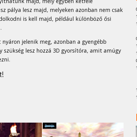
nyíthatunk majd, mely egyben kétféle
húsz pálya lesz majd, melyeken azonban nem csak
dolkodni is kell majd, például különböző ősi
.
st nyáron jelenik meg, azonban a gyengébb
y szükség lesz hozzá 3D gyorsítóra, amit amúgy
zni.
t!