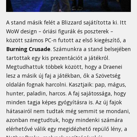
A stand másik felét a Blizzard sajátította ki. Itt
WoW design – óriási figurák és poszterek –
között számos PC-n futott az első kiegészítő, a
Burning Crusade
. Számunkra a stand belsejében
tartottak egy kis prezentációt a játékról.
Megtudhattuk többek között, hogy a Draenei
lesz a másik új faj a játékban, ők a Szövetség
oldalán fognak harcolni. Kasztjaik: pap, mágus,
hunter, paladin, harcos. A faj sajátossága, hogy
minden tagja képes gyógyításra is. Az új fajok
hátasairól nem tudtak még semmit se mondani,
azonban megtudtuk, hogy mindenki számára
elérhetővé válik egy megidézhető repülő lény, a