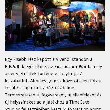
Egy kisebb rész kapott a Vivendi standon a
F.E.A.R.
kiegészítője, az
Extraction Point
, mely
az eredeti játék történetét folytatja. A
kiszabadult Alma és gonosz követői ellen folyik
tovább csapatunk ádáz küzdelme.
Természetesen új fegyvereket, új ellenfeleket és
új helyszíneket ad a játékhoz a TimeGate
Studios fejlesztésében készülő Extraction Point,