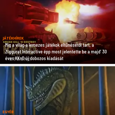
JÁTÉKHÍREK
Míg a világ a lemezes játékok eltűnésétől tart, a
Ziggurat Interactive épp most jelentette be a majd’ 30
éves KKnD új dobozos kiadását
EGYÉB