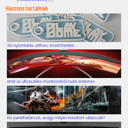
Hasznos tartalmak
3D-nyomtatás otthon, közérthetően
Amit az ultraszéles monitorokról tudni érdemes
Kis panelhatározó, avagy milyen monitort válasszak?