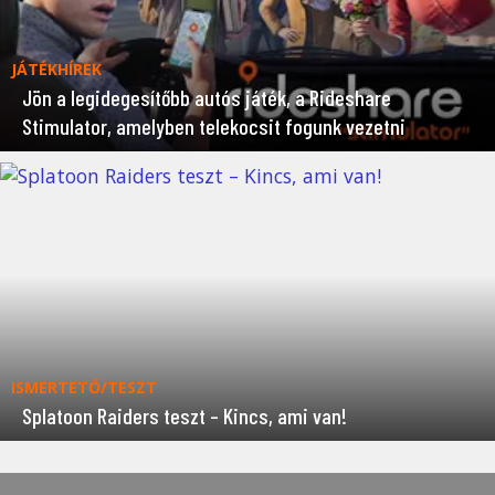
JÁTÉKHÍREK
Jön a legidegesítőbb autós játék, a Rideshare
Stimulator, amelyben telekocsit fogunk vezetni
ISMERTETŐ/TESZT
Splatoon Raiders teszt – Kincs, ami van!