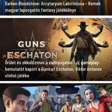
Darken Bloodstone: Arcytaryum Labirintusa – Remek
magyar lapozgatós fantasy játékkönyv
JÁTÉKHÍREK
Őrület és okkultizmus a vadnyugaton – új gameplay-
bemutatót kapott a Guns of Eschaton, Viktor Antonov
utolsó játéka