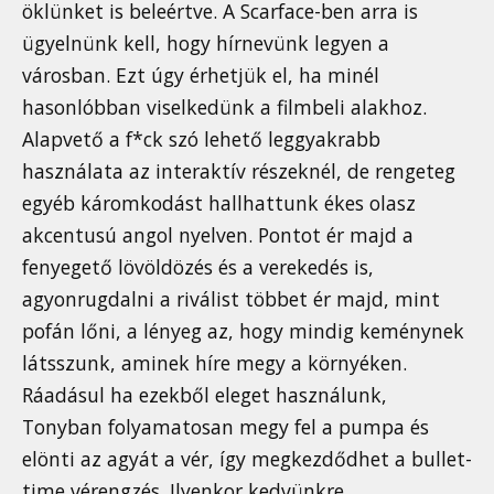
öklünket is beleértve. A Scarface-ben arra is
ügyelnünk kell, hogy hírnevünk legyen a
városban. Ezt úgy érhetjük el, ha minél
hasonlóbban viselkedünk a filmbeli alakhoz.
Alapvető a f*ck szó lehető leggyakrabb
használata az interaktív részeknél, de rengeteg
egyéb káromkodást hallhattunk ékes olasz
akcentusú angol nyelven. Pontot ér majd a
fenyegető lövöldözés és a verekedés is,
agyonrugdalni a riválist többet ér majd, mint
pofán lőni, a lényeg az, hogy mindig keménynek
látsszunk, aminek híre megy a környéken.
Ráadásul ha ezekből eleget használunk,
Tonyban folyamatosan megy fel a pumpa és
elönti az agyát a vér, így megkezdődhet a bullet-
time vérengzés. Ilyenkor kedvünkre