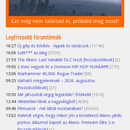
Ezt még nem találtad ki, próbáld meg most!
Legfrissebb fórumtémák
16:27
Új gép és bővítés - tippek és tanácsok
[15146]
16:06
Szét*** az ideg
[5535]
21:53
The Alters: Last Variable DLC teszt [hozzászólások]
[6]
19:00
2 éves vagyok itt a Domeon.HIP-HOP HURÁÁ!!!!!!
[270]
13:06
Warhammer 40,000: Rogue Trader
[88]
09:25
Várható megjelenések – 2026. augusztus
[hozzászólások]
[21]
10:50
Mit játszottál végig legutóbb? Értékeld!
[1616]
12:44
Hihetetlen hírek a nagyvilágból
[4636]
09:46
Filmsarok - mit láttál mostanában?
[43442]
13:02
Kiderült végre, hogy mikor jön a következő Aliens-játék,
pontos dátumot kapott az Aliens: Fireteam Elite 2 is
[hozzászólások]
[1]