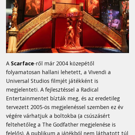
A
Scarface
-ről már 2004 közepétől
folyamatosan hallani lehetett, a Vivendi a
Universal Studios filmjét játékként is
megjelenteti. A fejlesztéssel a Radical
Entertainmentet bízták meg, és az eredetileg
tervezett 2005-ös megjelenéssel szemben ez év
végére várhatjuk a boltokba (a csúszásért
feltehetőleg a The Godfather megjelenése is
felelős). A publikum a játékból nem láthatott túl