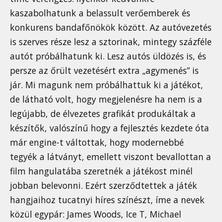
kaszabolhatunk a belassult verőemberek és
konkurens bandafőnökök között. Az autóvezetés
is szerves része lesz a sztorinak, mintegy százféle
autót próbálhatunk ki. Lesz autós üldözés is, és
persze az őrült vezetésért extra „agymenés” is
jár. Mi magunk nem próbálhattuk ki a játékot,
de látható volt, hogy megjelenésre ha nem is a
legújabb, de élvezetes grafikát produkáltak a
készítők, valószínű hogy a fejlesztés kezdete óta
már engine-t váltottak, hogy modernebbé
tegyék a látványt, emellett viszont bevallottan a
film hangulatába szeretnék a játékost minél
jobban belevonni. Ezért szerződtettek a játék
hangjaihoz tucatnyi híres színészt, íme a nevek
közül egypár: James Woods, Ice T, Michael