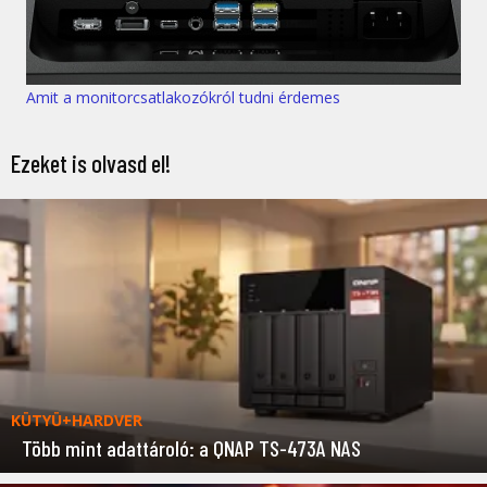
Amit a monitorcsatlakozókról tudni érdemes
Ezeket is olvasd el!
KÜTYÜ+HARDVER
Több mint adattároló: a QNAP TS-473A NAS