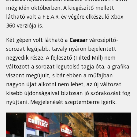
még idén októberben. A kiegészítő mellett
látható volt a F.E.A.R. év végére elkészülő Xbox
360 verziója is.
Két gépen volt látható a
Caesar
városépítő-
sorozat legújabb, tavaly nyáron bejelentett
negyedik része. A fejlesztő (Tilted Mill) nem
változott a sorozat legutolsó tagja óta, a grafika
viszont megújult, s bár ebben a műfajban
nagyon újat alkotni nem lehet, az új változat
kisebb újdonságaival biztosan jó szórakozást fog
nyújtani. Megjelenését szeptemberre ígérik.