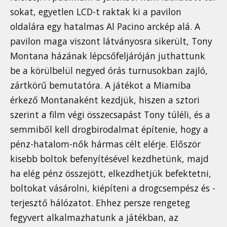
sokat, egyetlen LCD-t raktak ki a pavilon
oldalára egy hatalmas Al Pacino arckép alá. A
pavilon maga viszont látványosra sikerült, Tony
Montana házának lépcsőfeljáróján juthattunk
be a körülbelül negyed órás turnusokban zajló,
zártkörű bemutatóra. A játékot a Miamiba
érkező Montanaként kezdjük, hiszen a sztori
szerint a film végi összecsapást Tony túléli, és a
semmiből kell drogbirodalmat építenie, hogy a
pénz-hatalom-nők hármas célt elérje. Először
kisebb boltok befenyítésével kezdhetünk, majd
ha elég pénz összejött, elkezdhetjük befektetni,
boltokat vásárolni, kiépíteni a drogcsempész és -
terjesztő hálózatot. Ehhez persze rengeteg
fegyvert alkalmazhatunk a játékban, az