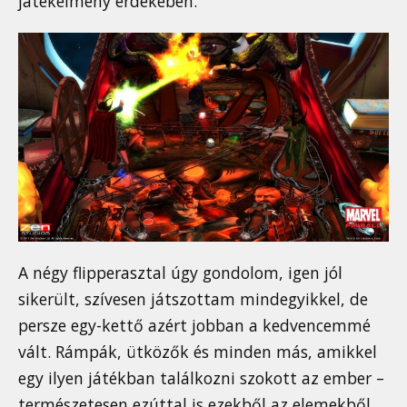
játékélmény érdekében.
A négy flipperasztal úgy gondolom, igen jól
sikerült, szívesen játszottam mindegyikkel, de
persze egy-kettő azért jobban a kedvencemmé
vált. Rámpák, ütközők és minden más, amikkel
egy ilyen játékban találkozni szokott az ember –
természetesen ezúttal is ezekből az elemekből