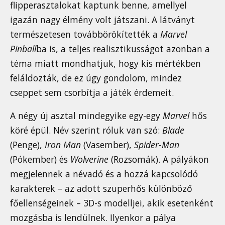
flipperasztalokat kaptunk benne, amellyel
igazán nagy élmény volt játszani. A látványt
természetesen továbbörökítették a
Marvel
Pinball
ba is, a teljes realisztikusságot azonban a
téma miatt mondhatjuk, hogy kis mértékben
feláldozták, de ez úgy gondolom, mindez
cseppet sem csorbítja a játék érdemeit.
A négy új asztal mindegyike egy-egy
Marvel
hős
köré épül. Név szerint róluk van szó:
Blade
(Penge),
Iron Man
(Vasember),
Spider-Man
(Pókember) és
Wolverine
(Rozsomák). A pályákon
megjelennek a névadó és a hozzá kapcsolódó
karakterek – az adott szuperhős különböző
főellenségeinek – 3D-s modelljei, akik esetenként
mozgásba is lendülnek. Ilyenkor a pálya