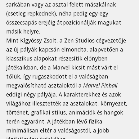
sarkában vagy az asztal felett mászkálnak
(esetleg repkednek), néha pedig egy-egy
összecsapás erejéig átpozícionálják magukat
másik helyre.
Mint Kígyóssy Zsolt, a Zen Studios cégvezetője
az új pályák kapcsán elmondta, alapvetően a
klasszikus alapokat részesítik előnyben
játékaikban, de a Marvel kicsit mást várt el
tőlük, így rugaszkodott el a valóságban
megvalósítható asztaloktól a
Marvel Pinball
eddigi négy pályája. A karakterekhez és azok
világához illesztették az asztalokat, környezet,
történet, grafikai stílus, animációk és hangok
terén egyaránt. A játékban lévő fizika
minimálisan eltér a valóságostól, a jobb