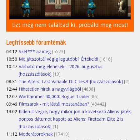
Ezt még nem találtad ki, próbáld meg most!
Legfrissebb fórumtémák
04:12
Szét*** az ideg
[5523]
10:50
Mit játszottál végig legutóbb? Értékeld!
[1616]
10:47
Várható megjelenések – 2026. augusztus
[hozzászólások]
[19]
08:31
The Alters: Last Variable DLC teszt [hozzászólások]
[2]
12:44
Hihetetlen hírek a nagyvilágból
[4636]
12:07
Warhammer 40,000: Rogue Trader
[86]
09:46
Filmsarok - mit láttál mostanában?
[43442]
13:02
Kiderült végre, hogy mikor jön a következő Aliens-játék,
pontos dátumot kapott az Aliens: Fireteam Elite 2 is
[hozzászólások]
[1]
11:12
Moderátoroknak
[17410]