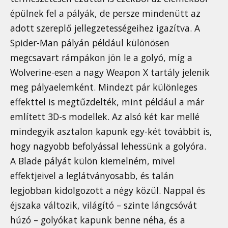
épülnek fel a pályák, de persze mindenütt az
adott szereplő jellegzetességeihez igazítva. A
Spider-Man pályán például különösen
megcsavart rámpákon jön le a golyó, míg a
Wolverine-esen a nagy Weapon X tartály jelenik
meg pályaelemként. Mindezt pár különleges
effekttel is megtűzdelték, mint például a már
említett 3D-s modellek. Az alsó két kar mellé
mindegyik asztalon kapunk egy-két továbbit is,
hogy nagyobb befolyással lehessünk a golyóra.
A Blade pályát külön kiemelném, mivel
effektjeivel a leglátványosabb, és talán
legjobban kidolgozott a négy közül. Nappal és
éjszaka változik, világító – szinte lángcsóvát
húzó – golyókat kapunk benne néha, és a