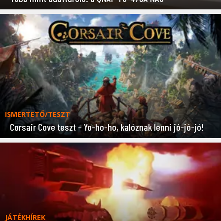
ISMERTETŐ/TESZT
Corsair Cove teszt – Yo-ho-ho, kalóznak lenni jó-jó-jó!
JÁTÉKHÍREK