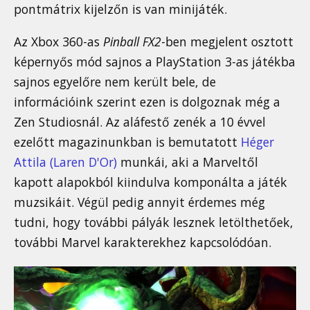
pontmátrix kijelzőn is van minijáték.
Az Xbox 360-as
Pinball FX2
-ben megjelent osztott
képernyős mód sajnos a PlayStation 3-as játékba
sajnos egyelőre nem került bele, de
információink szerint ezen is dolgoznak még a
Zen Studiosnál. Az aláfestő zenék a 10 évvel
ezelőtt magazinunkban is bemutatott
Héger
Attila (Laren D'Or)
munkái, aki a Marveltől
kapott alapokból kiindulva komponálta a játék
muzsikáit. Végül pedig annyit érdemes még
tudni, hogy további pályák lesznek letölthetőek,
további Marvel karakterekhez kapcsolódóan.