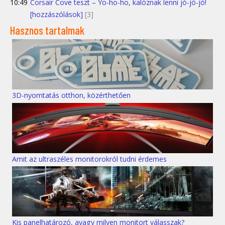
10:49
Corsair Cove teszt – Yo-ho-ho, kalóznak lenni jó-jó-jó!
[hozzászólások]
[3]
Hasznos tartalmak
3D-nyomtatás otthon, közérthetően
Amit az ultraszéles monitorokról tudni érdemes
Kis panelhatározó, avagy milyen monitort válasszak?