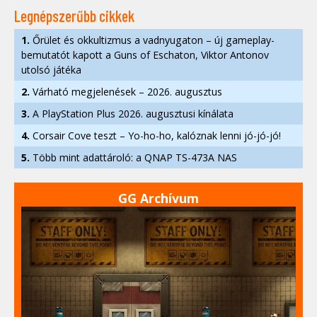
Legnépszerűbb cikkek
1.
Őrület és okkultizmus a vadnyugaton – új gameplay-
bemutatót kapott a Guns of Eschaton, Viktor Antonov
utolsó játéka
2.
Várható megjelenések – 2026. augusztus
3.
A PlayStation Plus 2026. augusztusi kínálata
4.
Corsair Cove teszt – Yo-ho-ho, kalóznak lenni jó-jó-jó!
5.
Több mint adattároló: a QNAP TS-473A NAS
GG Archívum