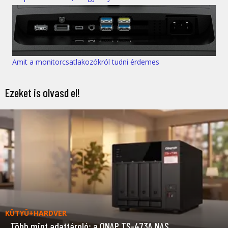
Amit a monitorcsatlakozókról tudni érdemes
Ezeket is olvasd el!
KÜTYÜ+HARDVER
Több mint adattároló: a QNAP TS-473A NAS