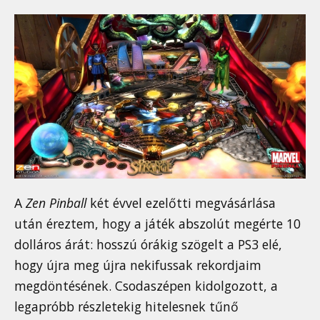
A
Zen Pinball
két évvel ezelőtti megvásárlása
után éreztem, hogy a játék abszolút megérte 10
dolláros árát: hosszú órákig szögelt a PS3 elé,
hogy újra meg újra nekifussak rekordjaim
megdöntésének. Csodaszépen kidolgozott, a
legapróbb részletekig hitelesnek tűnő