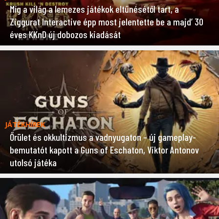
Míg a világ a lemezes játékok eltűnésétől tart, a
Ziggurat Interactive épp most jelentette be a majd’ 30
éves KKnD új dobozos kiadását
JÁTÉKHÍREK
Őrület és okkultizmus a vadnyugaton – új gameplay-
bemutatót kapott a Guns of Eschaton, Viktor Antonov
utolsó játéka