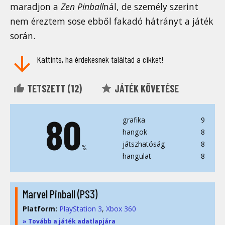
maradjon a
Zen Pinball
nál, de személy szerint
nem éreztem sose ebből fakadó hátrányt a játék
során.
Kattints, ha érdekesnek találtad a cikket!
TETSZETT (
12
)
JÁTÉK KÖVETÉSE
80
grafika
9
hangok
8
játszhatóság
8
%
hangulat
8
Marvel Pinball (PS3)
Platform:
PlayStation 3
Xbox 360
» Tovább a játék adatlapjára