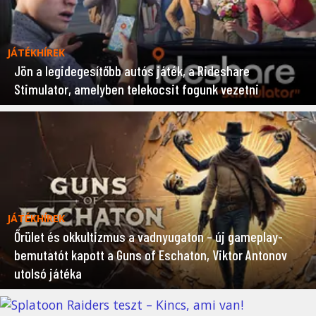
JÁTÉKHÍREK
Jön a legidegesítőbb autós játék, a Rideshare
Stimulator, amelyben telekocsit fogunk vezetni
JÁTÉKHÍREK
Őrület és okkultizmus a vadnyugaton – új gameplay-
bemutatót kapott a Guns of Eschaton, Viktor Antonov
utolsó játéka