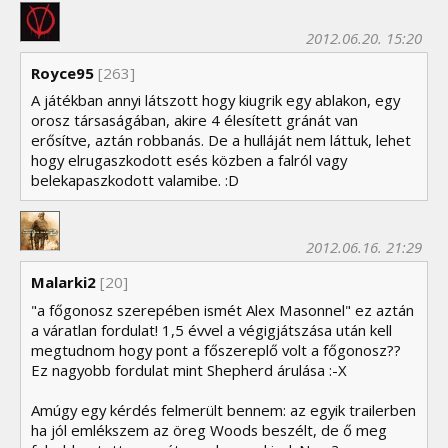
2012.06.20. 15:20
Royce95
[263]
A játékban annyi látszott hogy kiugrik egy ablakon, egy
orosz társaságában, akire 4 élesített gránát van
erősítve, aztán robbanás. De a hulláját nem láttuk, lehet
hogy elrugaszkodott esés közben a falról vagy
belekapaszkodott valamibe. :D
2012.06.16. 21:29
Malarki2
[20]
"a főgonosz szerepében ismét Alex Masonnel" ez aztán
a váratlan fordulat! 1,5 évvel a végigjátszása után kell
megtudnom hogy pont a főszereplő volt a főgonosz??
Ez nagyobb fordulat mint Shepherd árulása :-X
Amúgy egy kérdés felmerült bennem: az egyik trailerben
ha jól emlékszem az öreg Woods beszélt, de ő meg