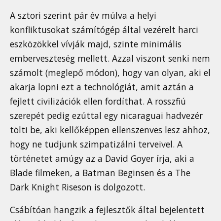
A sztori szerint pár év múlva a helyi
konfliktusokat számítógép által vezérelt harci
eszközökkel vívják majd, szinte minimális
emberveszteség mellett. Azzal viszont senki nem
számolt (meglepő módon), hogy van olyan, aki el
akarja lopni ezt a technológiát, amit aztán a
fejlett civilizációk ellen fordíthat. A rosszfiú
szerepét pedig ezúttal egy nicaraguai hadvezér
tölti be, aki kellőképpen ellenszenves lesz ahhoz,
hogy ne tudjunk szimpatizálni terveivel. A
történetet amúgy az a David Goyer írja, aki a
Blade filmeken, a Batman Beginsen és a The
Dark Knight Riseson is dolgozott.
Csábítóan hangzik a fejlesztők által bejelentett