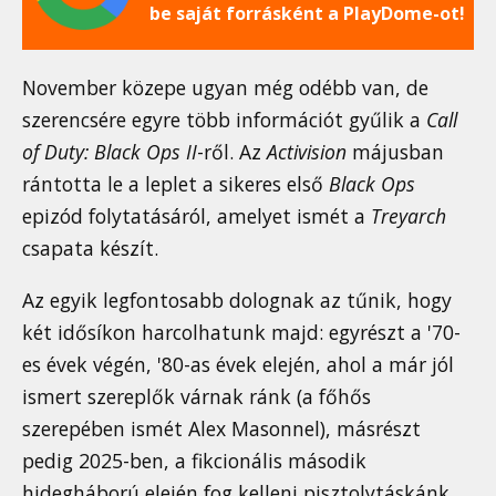
be saját forrásként a PlayDome-ot!
November közepe ugyan még odébb van, de
szerencsére egyre több információt gyűlik a
Call
of Duty: Black Ops II
-ről. Az
Activision
májusban
rántotta le a leplet a sikeres első
Black Ops
epizód folytatásáról, amelyet ismét a
Treyarch
csapata készít.
Az egyik legfontosabb dolognak az tűnik, hogy
két idősíkon harcolhatunk majd: egyrészt a '70-
es évek végén, '80-as évek elején, ahol a már jól
ismert szereplők várnak ránk (a főhős
szerepében ismét Alex Masonnel), másrészt
pedig 2025-ben, a fikcionális második
hidegháború elején fog kelleni pisztolytáskánk