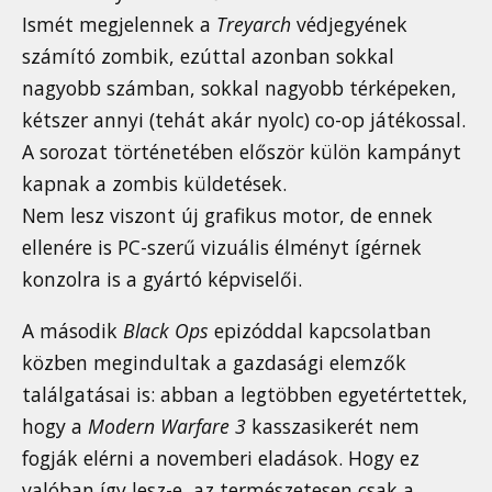
Ismét megjelennek a
Treyarch
védjegyének
számító zombik, ezúttal azonban sokkal
nagyobb számban, sokkal nagyobb térképeken,
kétszer annyi (tehát akár nyolc) co-op játékossal.
A sorozat történetében először külön kampányt
kapnak a zombis küldetések.
Nem lesz viszont új grafikus motor, de ennek
ellenére is PC-szerű vizuális élményt ígérnek
konzolra is a gyártó képviselői.
A második
Black Ops
epizóddal kapcsolatban
közben megindultak a gazdasági elemzők
találgatásai is: abban a legtöbben egyetértettek,
hogy a
Modern Warfare 3
kasszasikerét nem
fogják elérni a novemberi eladások. Hogy ez
valóban így lesz-e, az természetesen csak a