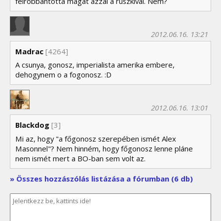
felrobbantotta magát azzal a ruszkival. Nem?
2012.06.16. 13:21
Madrac
[4264]
A csunya, gonosz, imperialista amerika embere,
dehogynem o a fogonosz. :D
2012.06.16. 13:01
Blackdog
[3]
Mi az, hogy "a főgonosz szerepében ismét Alex
Masonnel"? Nem hinném, hogy főgonosz lenne pláne
nem ismét mert a BO-ban sem volt az.
» Összes hozzászólás listázása a fórumban (6 db)