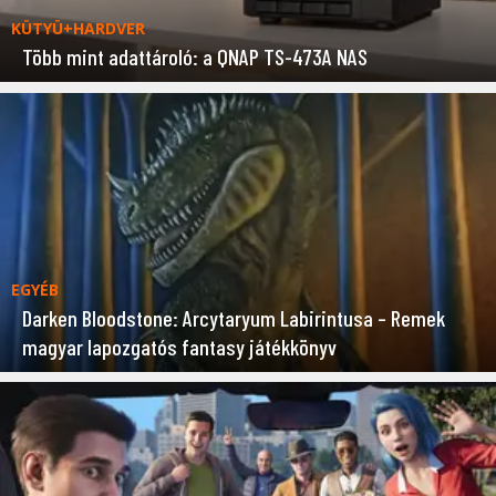
KÜTYÜ+HARDVER
Több mint adattároló: a QNAP TS-473A NAS
EGYÉB
Darken Bloodstone: Arcytaryum Labirintusa – Remek
magyar lapozgatós fantasy játékkönyv