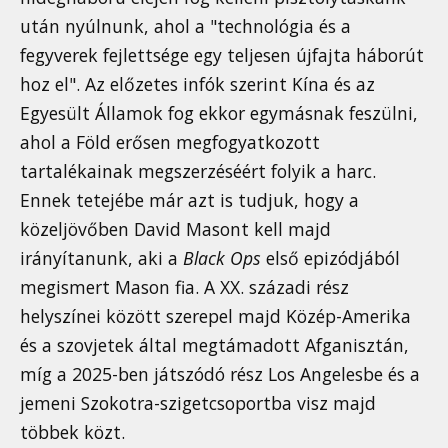
után nyúlnunk, ahol a "technológia és a
fegyverek fejlettsége egy teljesen újfajta háborút
hoz el". Az előzetes infók szerint Kína és az
Egyesült Államok fog ekkor egymásnak feszülni,
ahol a Föld erősen megfogyatkozott
tartalékainak megszerzéséért folyik a harc.
Ennek tetejébe már azt is tudjuk, hogy a
közeljövőben David Masont kell majd
irányítanunk, aki a
Black Ops
első epizódjából
megismert Mason fia. A XX. századi rész
helyszínei között szerepel majd Közép-Amerika
és a szovjetek által megtámadott Afganisztán,
míg a 2025-ben játszódó rész Los Angelesbe és a
jemeni Szokotra-szigetcsoportba visz majd
többek közt.