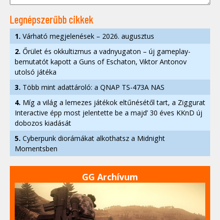
Legnépszerűbb cikkek
1.
Várható megjelenések – 2026. augusztus
2.
Őrület és okkultizmus a vadnyugaton – új gameplay-
bemutatót kapott a Guns of Eschaton, Viktor Antonov
utolsó játéka
3.
Több mint adattároló: a QNAP TS-473A NAS
4.
Míg a világ a lemezes játékok eltűnésétől tart, a Ziggurat
Interactive épp most jelentette be a majd’ 30 éves KKnD új
dobozos kiadását
5.
Cyberpunk diorámákat alkothatsz a Midnight
Momentsben
GG Archívum