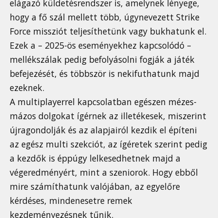
elágazó küldetésrendszer is, amelynek lényege,
hogy a fő szál mellett több, úgynevezett Strike
Force missziót teljesíthetünk vagy bukhatunk el.
Ezek a – 2025-ös eseményekhez kapcsolódó –
mellékszálak pedig befolyásolni fogják a játék
befejezését, és többször is nekifuthatunk majd
ezeknek.
A multiplayerrel kapcsolatban egészen mézes-
mázos dolgokat ígérnek az illetékesek, miszerint
újragondolják és az alapjairól kezdik el építeni
az egész multi szekciót, az ígéretek szerint pedig
a kezdők is éppúgy lelkesedhetnek majd a
végeredményért, mint a szeniorok. Hogy ebből
mire számíthatunk valójában, az egyelőre
kérdéses, mindenesetre remek
kezdeményezésnek tűnik.