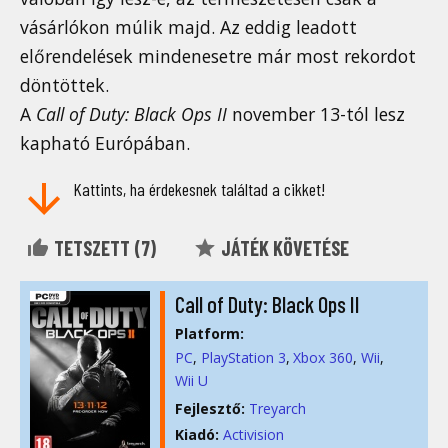
vásárlókon múlik majd. Az eddig leadott
előrendelések mindenesetre már most rekordot
döntöttek.
A
Call of Duty: Black Ops II
november 13-tól lesz
kapható Európában.
Kattints, ha érdekesnek találtad a cikket!
TETSZETT (
7
)
JÁTÉK KÖVETÉSE
Call of Duty: Black Ops II
Platform:
PC
PlayStation 3
Xbox 360
Wii
Wii U
Fejlesztő:
Treyarch
Kiadó:
Activision