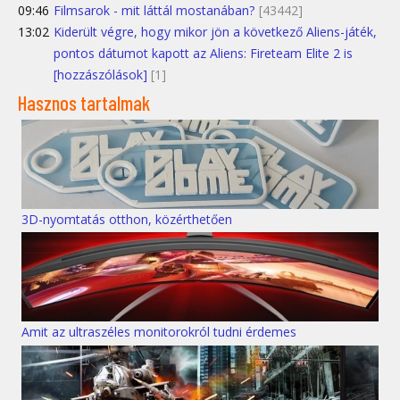
09:46
Filmsarok - mit láttál mostanában?
[43442]
13:02
Kiderült végre, hogy mikor jön a következő Aliens-játék,
pontos dátumot kapott az Aliens: Fireteam Elite 2 is
[hozzászólások]
[1]
Hasznos tartalmak
3D-nyomtatás otthon, közérthetően
Amit az ultraszéles monitorokról tudni érdemes