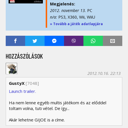
Megjelenés:
2012. november 13.
PC
n/a:
PS3, X360, Wii, WiiU
» Tovább a játék adatlapjára
HOZZÁSZÓLÁSOK
2012.10.16. 22:13
GustyX
[7048]
Launch trailer.
Ha nem lenne egyéb multis játékom és az előddel
toltam volna, tuti vétel. De így...
Akár lehetne GIJOE is a címe.