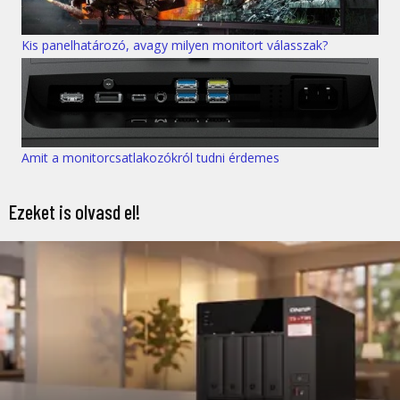
Kis panelhatározó, avagy milyen monitort válasszak?
Amit a monitorcsatlakozókról tudni érdemes
Ezeket is olvasd el!