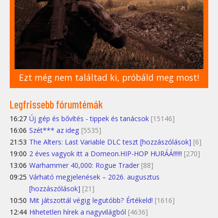
Ezt még nem találtad ki, próbáld meg most!
Legfrissebb fórumtémák
16:27
Új gép és bővítés - tippek és tanácsok
[15146]
16:06
Szét*** az ideg
[5535]
21:53
The Alters: Last Variable DLC teszt [hozzászólások]
[6]
19:00
2 éves vagyok itt a Domeon.HIP-HOP HURÁÁ!!!!!!
[270]
13:06
Warhammer 40,000: Rogue Trader
[88]
09:25
Várható megjelenések – 2026. augusztus
[hozzászólások]
[21]
10:50
Mit játszottál végig legutóbb? Értékeld!
[1616]
12:44
Hihetetlen hírek a nagyvilágból
[4636]