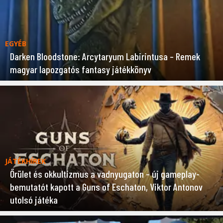
EGYÉB
Darken Bloodstone: Arcytaryum Labirintusa – Remek
magyar lapozgatós fantasy játékkönyv
JÁTÉKHÍREK
Őrület és okkultizmus a vadnyugaton – új gameplay-
bemutatót kapott a Guns of Eschaton, Viktor Antonov
utolsó játéka