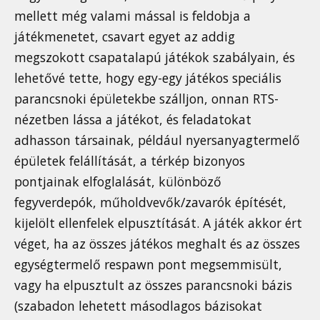
mellett még valami mással is feldobja a
játékmenetet, csavart egyet az addig
megszokott csapatalapú játékok szabályain, és
lehetővé tette, hogy egy-egy játékos speciális
parancsnoki épületekbe szálljon, onnan RTS-
nézetben lássa a játékot, és feladatokat
adhasson társainak, például nyersanyagtermelő
épületek felállítását, a térkép bizonyos
pontjainak elfoglalását, különböző
fegyverdepók, műholdvevők/zavarók építését,
kijelölt ellenfelek elpusztítását. A játék akkor ért
véget, ha az összes játékos meghalt és az összes
egységtermelő respawn pont megsemmisült,
vagy ha elpusztult az összes parancsnoki bázis
(szabadon lehetett másodlagos bázisokat