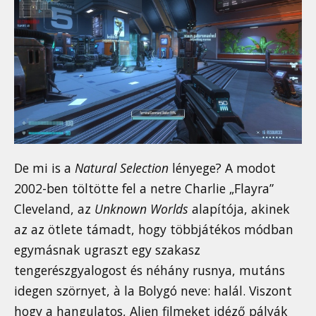
De mi is a
Natural Selection
lényege? A modot
2002-ben töltötte fel a netre Charlie „Flayra”
Cleveland, az
Unknown Worlds
alapítója, akinek
az az ötlete támadt, hogy többjátékos módban
egymásnak ugraszt egy szakasz
tengerészgyalogost és néhány rusnya, mutáns
idegen szörnyet, à la Bolygó neve: halál. Viszont
hogy a hangulatos, Alien filmeket idéző pályák