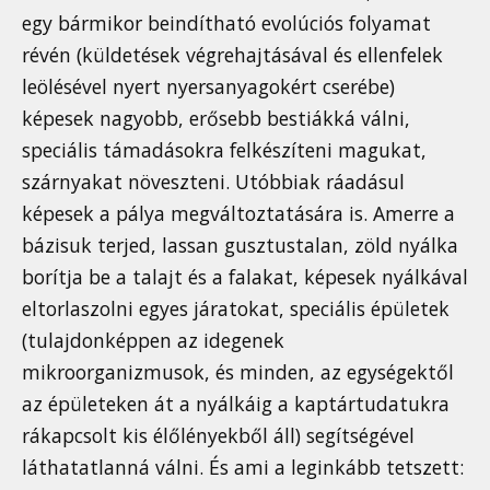
egy bármikor beindítható evolúciós folyamat
révén (küldetések végrehajtásával és ellenfelek
leölésével nyert nyersanyagokért cserébe)
képesek nagyobb, erősebb bestiákká válni,
speciális támadásokra felkészíteni magukat,
szárnyakat növeszteni. Utóbbiak ráadásul
képesek a pálya megváltoztatására is. Amerre a
bázisuk terjed, lassan gusztustalan, zöld nyálka
borítja be a talajt és a falakat, képesek nyálkával
eltorlaszolni egyes járatokat, speciális épületek
(tulajdonképpen az idegenek
mikroorganizmusok, és minden, az egységektől
az épületeken át a nyálkáig a kaptártudatukra
rákapcsolt kis élőlényekből áll) segítségével
láthatatlanná válni. És ami a leginkább tetszett: