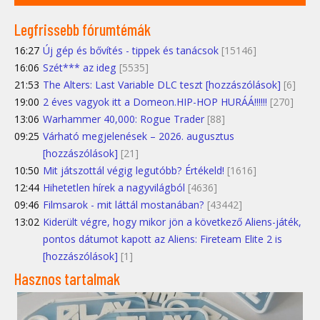
Legfrissebb fórumtémák
16:27
Új gép és bővítés - tippek és tanácsok
[15146]
16:06
Szét*** az ideg
[5535]
21:53
The Alters: Last Variable DLC teszt [hozzászólások]
[6]
19:00
2 éves vagyok itt a Domeon.HIP-HOP HURÁÁ!!!!!!
[270]
13:06
Warhammer 40,000: Rogue Trader
[88]
09:25
Várható megjelenések – 2026. augusztus
[hozzászólások]
[21]
10:50
Mit játszottál végig legutóbb? Értékeld!
[1616]
12:44
Hihetetlen hírek a nagyvilágból
[4636]
09:46
Filmsarok - mit láttál mostanában?
[43442]
13:02
Kiderült végre, hogy mikor jön a következő Aliens-játék,
pontos dátumot kapott az Aliens: Fireteam Elite 2 is
[hozzászólások]
[1]
Hasznos tartalmak