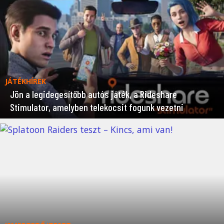
JÁTÉKHÍREK
Jön a legidegesítőbb autós játék, a Rideshare
Stimulator, amelyben telekocsit fogunk vezetni