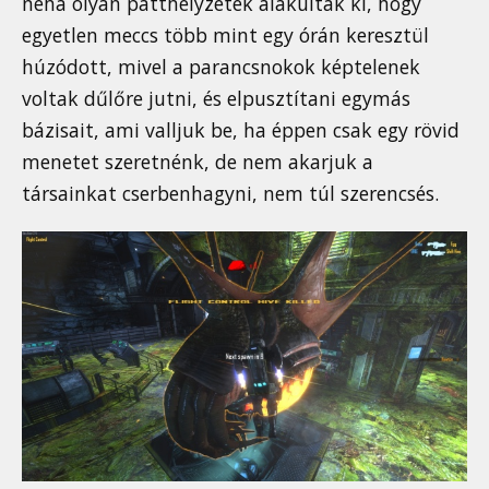
néha olyan patthelyzetek alakultak ki, hogy
egyetlen meccs több mint egy órán keresztül
húzódott, mivel a parancsnokok képtelenek
voltak dűlőre jutni, és elpusztítani egymás
bázisait, ami valljuk be, ha éppen csak egy rövid
menetet szeretnénk, de nem akarjuk a
társainkat cserbenhagyni, nem túl szerencsés.