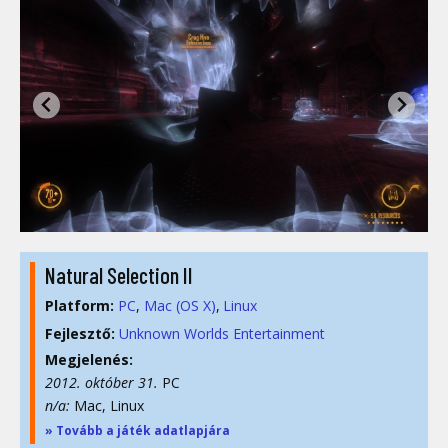
Natural Selection II
Platform:
PC
Mac (OS X)
Linux
Fejlesztő:
Unknown Worlds Entertainment
Megjelenés:
2012. október 31.
PC
n/a:
Mac, Linux
» Tovább a játék adatlapjára