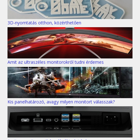
3D-nyomtatás otthon, közérthetően
Amit az ultraszéles monitorokról tudni érdemes
Kis panelhatározó, avagy milyen monitort válasszak?