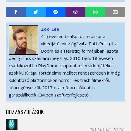
Zoo_Lee
4-5 évesen találkozott először a
videojátékok világával a Putt-Putt (ill. a
Doom és a Heretic) formájában, azóta
pedig nincs számára megállás. 2010-ben, 18 évesen
csatlakozott a PlayDome csapatához. A videojátékok,
azok kultúrája, történelme mellett rendszeresen ír még
különböző platformokon horror- és trash filmekről,
képregényekről. 2017 óta műfordítóként is
garázdálkodik. Civilben szoftverfejlesztő.
HOZZÁSZÓLÁSOK
2014.01.02. 10:19