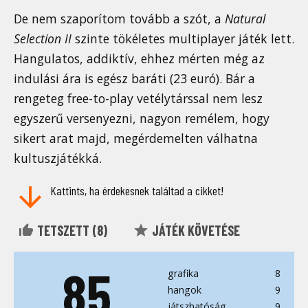
De nem szaporítom tovább a szót, a
Natural
Selection II
szinte tökéletes multiplayer játék lett.
Hangulatos, addiktív, ehhez mérten még az
indulási ára is egész baráti (23 euró). Bár a
rengeteg free-to-play vetélytárssal nem lesz
egyszerű versenyezni, nagyon remélem, hogy
sikert arat majd, megérdemelten válhatna
kultuszjátékká.
Kattints, ha érdekesnek találtad a cikket!
TETSZETT (
8
)
JÁTÉK KÖVETÉSE
85
grafika
8
hangok
9
játszhatóság
9