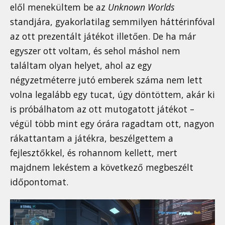
elől menekültem be az
Unknown Worlds
standjára, gyakorlatilag semmilyen háttérinfóval
az ott prezentált játékot illetően. De ha már
egyszer ott voltam, és sehol máshol nem
találtam olyan helyet, ahol az egy
négyzetméterre jutó emberek száma nem lett
volna legalább egy tucat, úgy döntöttem, akár ki
is próbálhatom az ott mutogatott játékot –
végül több mint egy órára ragadtam ott, nagyon
rákattantam a játékra, beszélgettem a
fejlesztőkkel, és rohannom kellett, mert
majdnem lekéstem a következő megbeszélt
időpontomat.