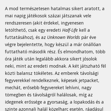
A mod természetesen hatalmas sikert aratott, a
mai napig játékosok százai játszanak vele
rendszeresen (akit érdekel, ingyenesen
letölthető, csak egy eredeti
Half-Life
kell a
futtatásához), és az
Unknown Worlds
pár éve
végre bejelentette, hogy készül a már önállóan
futtatható második rész. És elmondhatom, több
óra játék után legalább akkora sikert jósolok
neki, mint az eredeti modnak. A két játszható fél
közti balansz tökéletes. Az emberek távolsági
fegyverekkel rendelkeznek, képesek jetpacket,
mechát, erősebb fegyvereket lehívni, nagy
tömegben és távolságról halálosak, míg az
idegenek erőssége a gyorsaság, a lopakodás és a
szinte azonnali halál közelharc esetén, ráadásul