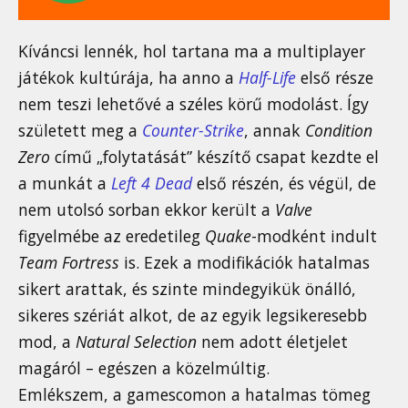
Kíváncsi lennék, hol tartana ma a multiplayer
játékok kultúrája, ha anno a
Half-Life
első része
nem teszi lehetővé a széles körű modolást. Így
született meg a
Counter-Strike
, annak
Condition
Zero
című „folytatását” készítő csapat kezdte el
a munkát a
Left 4 Dead
első részén, és végül, de
nem utolsó sorban ekkor került a
Valve
figyelmébe az eredetileg
Quake
-modként indult
Team Fortress
is. Ezek a modifikációk hatalmas
sikert arattak, és szinte mindegyikük önálló,
sikeres szériát alkot, de az egyik legsikeresebb
mod, a
Natural Selection
nem adott életjelet
magáról – egészen a közelmúltig.
Emlékszem, a gamescomon a hatalmas tömeg