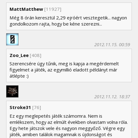
MattMatthew
[11927]
Még 8 órán keresztül 2,29 ejróért vesztegetik... nagyon
gondolkozom rajta, hogy be kéne szerezni...
2012.11.15. 00:59
Zoo_Lee
[408]
Szerencsére úgy tűnik, meg is kapja a megérdemelt
figyelmet a játék, az egymillió eladott példányt már
átlépte :)
2012.11.12. 18:37
Stroke31
[76]
Ez egy meglepetés játék számomra. Nem is
emlékszem, hogy az elmúlt években olvastam volna róla.
Egy hete játszok vele és nagyon meggyőző. Végre egy
játék, amiben találok magamnak is újdonságot és