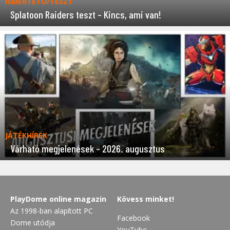
ISMERTETŐ/TESZT
Splatoon Raiders teszt – Kincs, ami van!
JÁTÉKHÍREK
Várható megjelenések – 2026. augusztus
PlayDome online magazin
Kövess minket!
Az 1998-ban alapított PC
Facebook
Dome utódja
YouTube