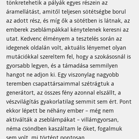
tönkretehetik a pályák egyes részein az
áramellátást, amitől teljesen sötétségbe borul
az adott rész, és míg ők a sötétben is látnak, az
emberek zseblámpákkal kénytelenek keresni az
utat. Kedvenc élményem a tesztelés során az
idegenek oldalán volt, aktuális lényemet olyan
mutációkkal szereltem fel, hogy a szokásosnál is
gyorsabb legyen, és a támadása semmilyen
hangot ne adjon ki. Egy viszonylag nagyobb
teremben csapattársaimmal szétrágtuk a
generátort, az összes fény azonnal elszállt, a
vészvilágítás gyakorlatilag semmit sem ért. Pont
ekkor lépett be néhány ember – még nem
aktiválták a zseblámpákat – villámgyorsan,
néma csöndben kaszáltam le őket, fogalmuk
sem volt, mi történt pontosan.