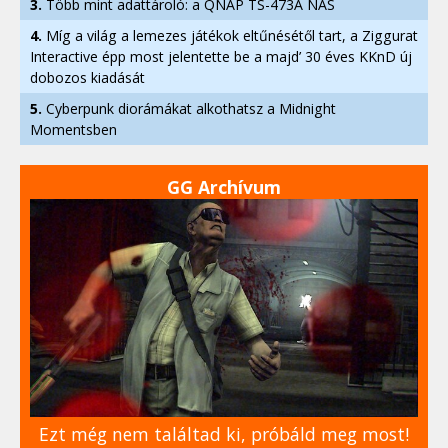
3.
Több mint adattároló: a QNAP TS-473A NAS
4.
Míg a világ a lemezes játékok eltűnésétől tart, a Ziggurat
Interactive épp most jelentette be a majd’ 30 éves KKnD új
dobozos kiadását
5.
Cyberpunk diorámákat alkothatsz a Midnight
Momentsben
GG Archívum
Ezt még nem találtad ki, próbáld meg most!