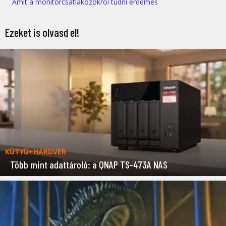
Amit a monitorcsatlakozókról tudni érdemes
Ezeket is olvasd el!
KÜTYÜ+HARDVER
Több mint adattároló: a QNAP TS-473A NAS