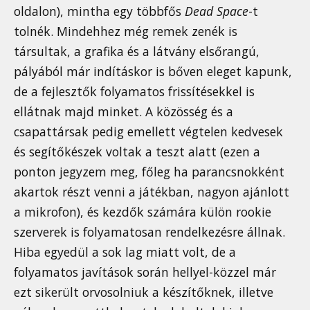
oldalon), mintha egy többfős
Dead Space
-t
tolnék. Mindehhez még remek zenék is
társultak, a grafika és a látvány elsőrangú,
pályából már indításkor is bőven eleget kapunk,
de a fejlesztők folyamatos frissítésekkel is
ellátnak majd minket. A közösség és a
csapattársak pedig emellett végtelen kedvesek
és segítőkészek voltak a teszt alatt (ezen a
ponton jegyzem meg, főleg ha parancsnokként
akartok részt venni a játékban, nagyon ajánlott
a mikrofon), és kezdők számára külön rookie
szerverek is folyamatosan rendelkezésre állnak.
Hiba egyedül a sok lag miatt volt, de a
folyamatos javítások során hellyel-közzel már
ezt sikerült orvosolniuk a készítőknek, illetve