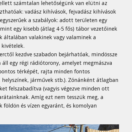
mellett számtalan lehetőségünk van elütni az
zthatóak: vadász kihívások, fejvadász kihívások
 egyszerűek a szabályok: adott területen egy
amint egy kisebb (átlag 4-5 fős) tábor vezetőinek
ek általában valakinek vagy valaminek a
kivételek.
 perctől kezdve szabadon bejárhatóak, mindössze
áll egy régi rádiótorony, amelyet megmászva
 pontos térképét, rajta minden fontos
k, helyszínek, járművek stb.). Zónánként átlagban
ket felszabadítva (vagyis végezve minden ott
barátainknak. Amíg ezt nem tesszük meg, a
k földön és vízen egyaránt, és komolyan