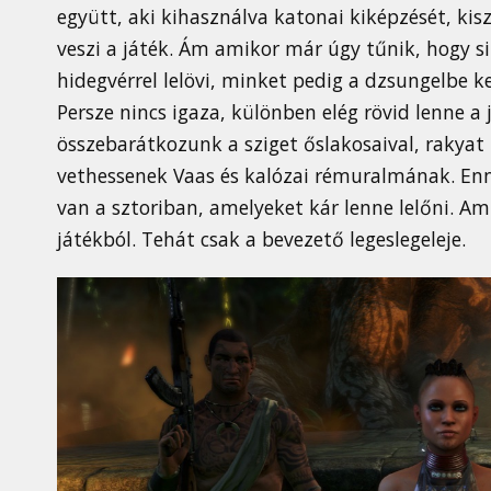
együtt, aki kihasználva katonai kiképzését, kis
veszi a játék. Ám amikor már úgy tűnik, hogy 
hidegvérrel lelövi, minket pedig a dzsungelbe k
Persze nincs igaza, különben elég rövid lenne 
összebarátkozunk a sziget őslakosaival, rakyat 
vethessenek Vaas és kalózai rémuralmának. Enn
van a sztoriban, amelyeket kár lenne lelőni. Am
játékból. Tehát csak a bevezető legeslegeleje.