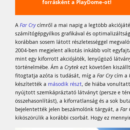
forrásként a PlayDome-ot!
A
Far Cry
címről a mai napig a legtöbb akcióját
számítógépgyilkos grafikával és optimalizáltsá
korábban sosem látott részletességgel megvalósí
2004-ben megjelent alkotás inkább volt egyfajt
mint egy kiforrott akciójáték, lenyűgöző látvá
történelmébe. Ám a
Crytek
ezt követően kiszállt
fitogtatja azóta is tudását, míg a
Far Cry
cím a
készítették a
második részt
, de hiába vonultat
nyújtott szemkápráztató látványt (persze e tére
összehasonlítást), a kiforratlanság és a sok bu
bejelentették jelen beszámolónk tárgyát, a
Far 
kiköszörülik a korábbi csorbát. Hogy ez mennyire