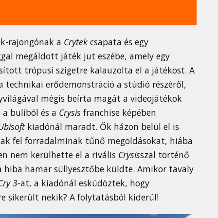
ék-rajongónak a
Crytek
csapata és egy
ggal megáldott játék jut eszébe, amely egy
tott trópusi szigetre kalauzolta el a játékost. A
a technikai erődemonstráció a stúdió részéről,
nyvilágával mégis beírta magát a videojátékok
 a buliból és a
Crysis
franchise képében
Ubisoft
kiadónál maradt. Ők házon belül el is
tak fel forradalminak tűnő megoldásokat, hiába
n nem kerülhette el a rivális
Crysis
szal történő
ta hiba hamar süllyesztőbe küldte. Amikor tavaly
Cry 3
-at, a kiadónál esküdöztek, hogy
 sikerült nekik? A folytatásból kiderül!