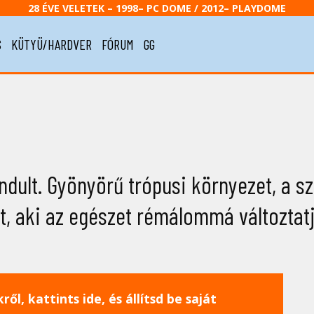
28 ÉVE VELETEK – 1998– PC DOME / 2012– PLAYDOME
S
KÜTYÜ/HARDVER
FÓRUM
GG
dult. Gyönyörű trópusi környezet, a s
ült, aki az egészet rémálommá változtatj
ől, kattints ide, és állítsd be saját