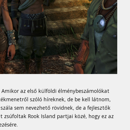
 Amikor az első külföldi élménybeszámolókat
ékmenetről szóló híreknek, de be kell látnom,
 szála sem nevezhető rövidnek, de a fejlesztők
t zsúfoltak Rook Island partjai közé, hogy ez az
ezésére.