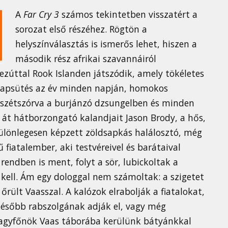
A
Far Cry 3
számos tekintetben visszatért a
sorozat első részéhez. Rögtön a
helyszínválasztás is ismerős lehet, hiszen a
második rész afrikai szavannáiról
 ezúttal Rook Islanden játszódik, amely tökéletes
 napsütés az év minden napján, homokos
 szétszórva a burjánzó dzsungelben és minden
i át hátborzongató kalandjait Jason Brody, a hős,
ülönlegesen képzett zöldsapkás halálosztó, még
 fiatalember, aki testvéreivel és barátaival
rendben is ment, folyt a sör, lubickoltak a
 kell. Ám egy dologgal nem számoltak: a szigetet
 őrült Vaasszal. A kalózok elrabolják a fiatalokat,
később rabszolgának adják el, vagy még
nagyfőnök Vaas táborába kerülünk bátyánkkal