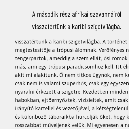
A második rész afrikai szavannáiról
visszatértünk a karibi szigetvilágba.
visszatértünk a karibi szigetvilágba. A történet
megtestesítője a trópusi álomnak. Verőfényes
tengerpartok, ameddig a szem ellát, ősi romok
más, ami egy trópusi paradicsomhoz kell. Itt él
akit mi alakítunk. Ő nem titkos ügynök, nem k
csak nem is valami szuperhős, csak egy egyszerű
nyaralni érkezett a szigetre. Kezdetben minden 
habokban, ejtőernyőztek, vízisíeltek, amit csak
irányító kartellel és vezetőjével, a kétségtelenül
és különböző táboraikba hurcolják őket, hogy 
rosszabbat műveljenek velük. Mi egyenesen a 