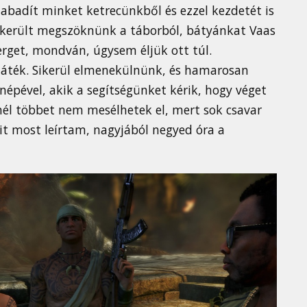
zabadít minket ketrecünkből és ezzel kezdetét is
sikerült megszöknünk a táborból, bátyánkat Vaas
erget, mondván, úgysem éljük ott túl.
a játék. Sikerül elmenekülnünk, és hamarosan
népével, akik a segítségünket kérik, hogy véget
él többet nem mesélhetek el, mert sok csavar
it most leírtam, nagyjából negyed óra a