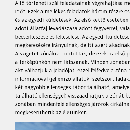
A fő történeti szál feladatainak végrehajtása 
időt. Ezek a mellékes feladatok három részre os
és az egyedi küldetések. Az első kettő esetében
adott állatfaj levadászása adott fegyverrel, val
becserkészése és lekéselése. Az egyedi küldetés
megkeresésére irányulnak, de itt azért akadnak 
A szigetet zónákra bontották, de ezek az első
a térképünkön nem látszanak. Minden zónában 
aktiválhatjuk a jeladóját, ezzel felfedve a zóna
információval (jellemző állatok, szétszórt ládá
két nagyobb ellenséges tábor található, amelye
található ellenséggel) visszaadhatjuk a zónát 
zónában mindenfelé ellenséges járőrök cirkálna
megkeseríthetik az életünket.