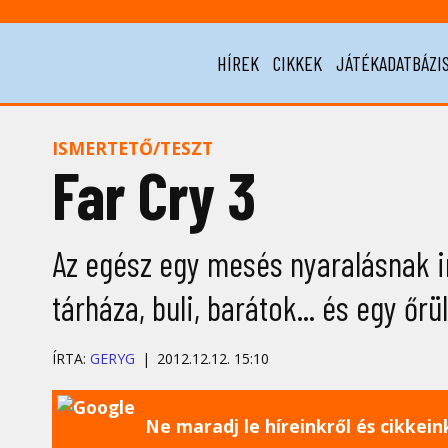
HÍREK
CIKKEK
JÁTÉKADATBÁZI
ISMERTETŐ/TESZT
Far Cry 3
Az egész egy mesés nyaralásnak in
tárháza, buli, barátok... és egy őr
ÍRTA:
GERYG
2012.12.12. 15:10
Ne maradj le híreinkről és cikkeinkr