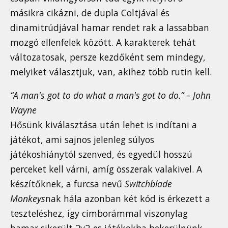
másikra cikázni, de dupla Coltjával és
dinamitrúdjával hamar rendet rak a lassabban
mozgó ellenfelek között. A karakterek tehát
változatosak, persze kezdőként sem mindegy,
melyiket választjuk, van, akihez több rutin kell.
“A man's got to do what a man's got to do.” – John
Wayne
Hősünk kiválasztása után lehet is indítani a
játékot, ami sajnos jelenleg súlyos
játékoshiánytól szenved, és egyedül hosszú
perceket kell várni, amíg összerak valakivel. A
készítőknek, a furcsa nevű
Switchblade
Monkeys
nak hála azonban két kód is érkezett a
teszteléshez, így cimborámmal viszonylag