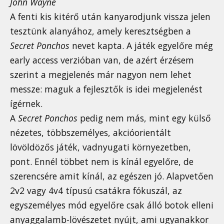
John Wayne
A fenti kis kitérő után kanyarodjunk vissza jelen
tesztünk alanyához, amely keresztségben a
Secret Ponchos
nevet kapta. A játék egyelőre még
early access verzióban van, de azért érzésem
szerint a megjelenés már nagyon nem lehet
messze: maguk a fejlesztők is idei megjelenést
ígérnek.
A
Secret Ponchos
pedig nem más, mint egy külső
nézetes, többszemélyes, akcióorientált
lövöldözős játék, vadnyugati környezetben,
pont. Ennél többet nem is kínál egyelőre, de
szerencsére amit kínál, az egészen jó. Alapvetően
2v2 vagy 4v4 típusú csatákra fókuszál, az
egyszemélyes mód egyelőre csak álló botok elleni
anyaggalamb-lövészetet nyújt, ami ugyanakkor