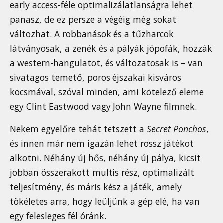
early access-féle optimalizálatlanságra lehet
panasz, de ez persze a végéig még sokat
változhat. A robbanások és a tűzharcok
látványosak, a zenék és a pályák jópofák, hozzák
a western-hangulatot, és változatosak is – van
sivatagos temető, poros éjszakai kisváros
kocsmával, szóval minden, ami kötelező eleme
egy Clint Eastwood vagy John Wayne filmnek.
Nekem egyelőre tehát tetszett a
Secret Ponchos
,
és innen már nem igazán lehet rossz játékot
alkotni. Néhány új hős, néhány új pálya, kicsit
jobban összerakott multis rész, optimalizált
teljesítmény, és máris kész a játék, amely
tökéletes arra, hogy leüljünk a gép elé, ha van
egy felesleges fél óránk.