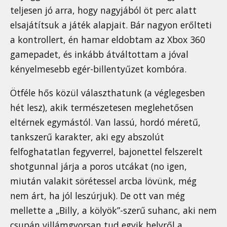
teljesen jó arra, hogy nagyjából öt perc alatt
elsajátítsuk a játék alapjait. Bár nagyon erőlteti
a kontrollert, én hamar eldobtam az Xbox 360
gamepadet, és inkább átváltottam a jóval
kényelmesebb egér-billentyűzet kombóra.
Ötféle hős közül választhatunk (a véglegesben
hét lesz), akik természetesen meglehetősen
eltérnek egymástól. Van lassú, hordó méretű,
tankszerű karakter, aki egy abszolút
felfoghatatlan fegyverrel, bajonettel felszerelt
shotgunnal járja a poros utcákat (no igen,
miután valakit sörétessel arcba lövünk, még
nem árt, ha jól leszúrjuk). De ott van még
mellette a „Billy, a kölyök”-szerű suhanc, aki nem
csupán villámgyorsan tud egyik helyről a