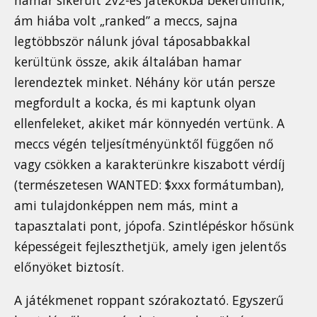
hamar sikerült 2v2-es játékokba bekerülnünk,
ám hiába volt „ranked” a meccs, sajna
legtöbbször nálunk jóval táposabbakkal
kerültünk össze, akik általában hamar
lerendeztek minket. Néhány kör után persze
megfordult a kocka, és mi kaptunk olyan
ellenfeleket, akiket már könnyedén vertünk. A
meccs végén teljesítményünktől függően nő
vagy csökken a karakterünkre kiszabott vérdíj
(természetesen WANTED: $xxx formátumban),
ami tulajdonképpen nem más, mint a
tapasztalati pont, jópofa. Szintlépéskor hősünk
képességeit fejleszthetjük, amely igen jelentős
előnyöket biztosít.
A játékmenet roppant szórakoztató. Egyszerű