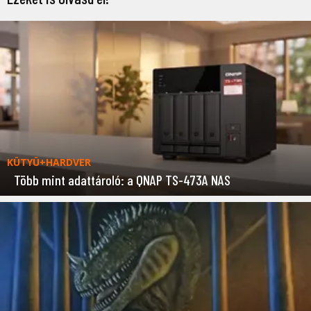
KÜTYÜ+HARDVER
Több mint adattároló: a QNAP TS-473A NAS