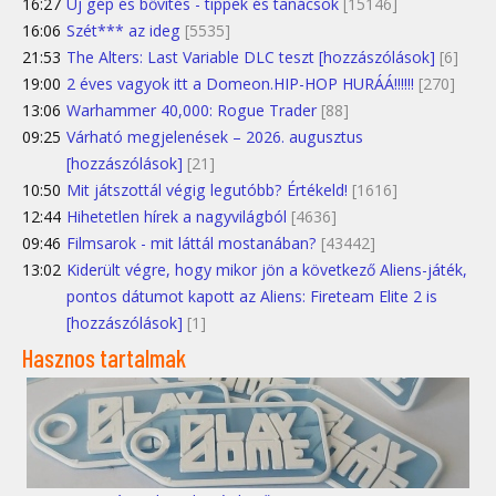
16:27
Új gép és bővítés - tippek és tanácsok
[15146]
16:06
Szét*** az ideg
[5535]
21:53
The Alters: Last Variable DLC teszt [hozzászólások]
[6]
19:00
2 éves vagyok itt a Domeon.HIP-HOP HURÁÁ!!!!!!
[270]
13:06
Warhammer 40,000: Rogue Trader
[88]
09:25
Várható megjelenések – 2026. augusztus
[hozzászólások]
[21]
10:50
Mit játszottál végig legutóbb? Értékeld!
[1616]
12:44
Hihetetlen hírek a nagyvilágból
[4636]
09:46
Filmsarok - mit láttál mostanában?
[43442]
13:02
Kiderült végre, hogy mikor jön a következő Aliens-játék,
pontos dátumot kapott az Aliens: Fireteam Elite 2 is
[hozzászólások]
[1]
Hasznos tartalmak