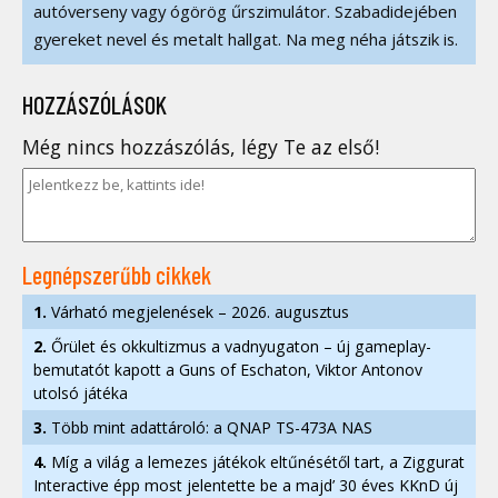
autóverseny vagy ógörög űrszimulátor. Szabadidejében
gyereket nevel és metalt hallgat. Na meg néha játszik is.
HOZZÁSZÓLÁSOK
Még nincs hozzászólás, légy Te az első!
Legnépszerűbb cikkek
1.
Várható megjelenések – 2026. augusztus
2.
Őrület és okkultizmus a vadnyugaton – új gameplay-
bemutatót kapott a Guns of Eschaton, Viktor Antonov
utolsó játéka
3.
Több mint adattároló: a QNAP TS-473A NAS
4.
Míg a világ a lemezes játékok eltűnésétől tart, a Ziggurat
Interactive épp most jelentette be a majd’ 30 éves KKnD új