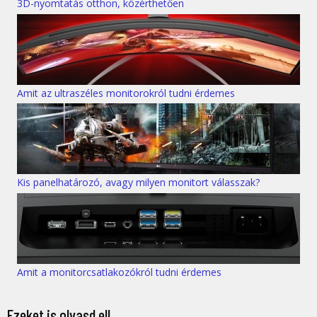
3D-nyomtatás otthon, közérthetően
Amit az ultraszéles monitorokról tudni érdemes
Kis panelhatározó, avagy milyen monitort válasszak?
Amit a monitorcsatlakozókról tudni érdemes
Ezeket is olvasd el!