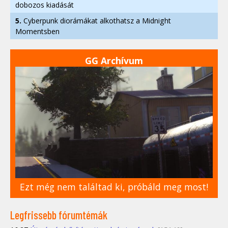
dobozos kiadását
5.
Cyberpunk diorámákat alkothatsz a Midnight
Momentsben
GG Archívum
Ezt még nem találtad ki, próbáld meg most!
Legfrissebb fórumtémák