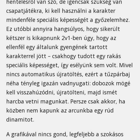
hentelésről van szó, de igencsak szükség van
csapatjátékra, ki kell használni a karakter
mindenféle speciális képességét a győzelemhez.
Ez utóbbi annyira hangsúlyos, hogy sikerült
kétszer is kikapnunk 2v1-ben úgy, hogy az
ellenfél egy általunk gyengének tartott
karakterrel jött – csakhogy tudott egy rakás
speciális képességet, így esélyünk sem volt. Mivel
nincs automatikus újratöltés, ezért a tűzpárbaj
néha tényleg igazán vadnyugati: dobozok mögé
kell visszahúzódni, újratölteni, majd ismét
harcba vetni magunkat. Persze csak akkor, ha
közben nem kapunk az arcunkba egy rúd
dinamitot.
A grafikával nincs gond, legfeljebb a szokásos