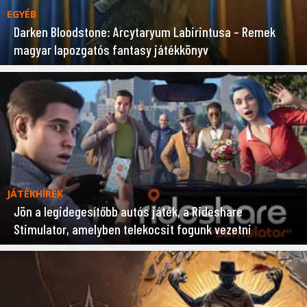
EGYÉB
Darken Bloodstone: Arcytaryum Labirintusa – Remek
magyar lapozgatós fantasy játékkönyv
JÁTÉKHÍREK
Jön a legidegesítőbb autós játék, a Rideshare
Stimulator, amelyben telekocsit fogunk vezetni