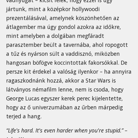
jártunk, mint a középkor hollywoodi
prezentálásával, amelynek köszönhetően az
átlagember ma úgy gondol azokra az időkre,
mint amelyben a dolgában megfáradt
parasztember beült a tavernába, ahol ropogott
a tűz és nyárson sült a vaddisznó, miközben
hangosan böfögve koccintottak fakorsókkal. De
persze kit érdekel a valóság ilyenkor – ha annyira
ragaszkodnánk hozzá, akkor a Star Wars is
látványos némafilm lenne, nem is csoda, hogy
George Lucas egyszer kerek perec kijelentette,
hogy az ő univerzumában az űrben márpedig
terjed a hang.
“Life's hard. It's even harder when you're stupid.” –