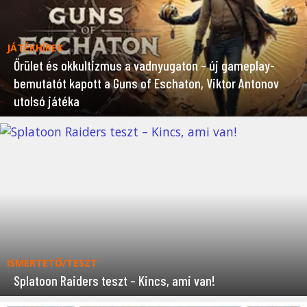
JÁTÉKHÍREK
Őrület és okkultizmus a vadnyugaton – új gameplay-
bemutatót kapott a Guns of Eschaton, Viktor Antonov
utolsó játéka
ISMERTETŐ/TESZT
Splatoon Raiders teszt – Kincs, ami van!