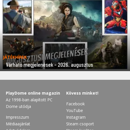
JÁTÉKHÍREK
Várható megjelenések – 2026. augusztus
PlayDome online magazin
Kövess minket!
Az 1998-ban alapított PC
Facebook
Dome utódja
YouTube
Impresszum
Instagram
Médiaajánlat
Steam csoport