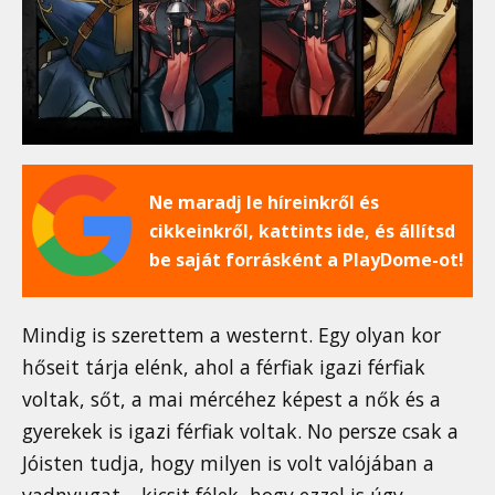
Ne maradj le híreinkről és
cikkeinkről, kattints ide, és állítsd
be saját forrásként a PlayDome-ot!
Mindig is szerettem a westernt. Egy olyan kor
hőseit tárja elénk, ahol a férfiak igazi férfiak
voltak, sőt, a mai mércéhez képest a nők és a
gyerekek is igazi férfiak voltak. No persze csak a
Jóisten tudja, hogy milyen is volt valójában a
vadnyugat – kicsit félek, hogy ezzel is úgy