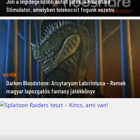
Jön a legidegesítőbb autós játék, a Rideshare
Stimulator, amelyben telekocsit fogunk vezetni
EGYÉB
Darken Bloodstone: Arcytaryum Labirintusa – Remek
magyar lapozgatós fantasy játékkönyv