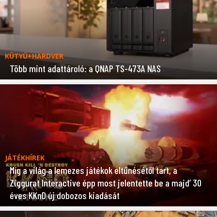
KÜTYÜ+HARDVER
Több mint adattároló: a QNAP TS-473A NAS
JÁTÉKHÍREK
Míg a világ a lemezes játékok eltűnésétől tart, a
Ziggurat Interactive épp most jelentette be a majd’ 30
éves KKnD új dobozos kiadását