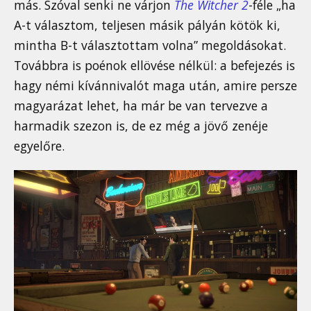
más. Szóval senki ne várjon
The Witcher 2
-féle „ha
A-t választom, teljesen másik pályán kötök ki,
mintha B-t választottam volna” megoldásokat.
Továbbra is poénok ellövése nélkül: a befejezés is
hagy némi kívánnivalót maga után, amire persze
magyarázat lehet, ha már be van tervezve a
harmadik szezon is, de ez még a jövő zenéje
egyelőre.