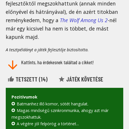
fejlesztőktől megszokhattunk (annak minden
előnyével és hátrányával), de én azért titokban
reménykedem, hogy a
The Wolf Among Us 2
-nél
már egy kicsivel ha nem is többet, de mást
kapunk majd.
A tesztpéldányt a játék fejlesztője biztosította.
Kattints, ha érdekesnek találtad a cikket!
TETSZETT (
14
)
JÁTÉK KÖVETÉSE
Pozitívumok
Batmanhez illő komor, sötét hangulat.
Magas minőségű szinkronmunka, ahogy azt már
megszokhattuk.
A végére jól felpörög a történet...