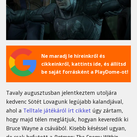
Ne maradj le híreinkről és
cikkeinkről, kattints ide, és állítsd
be saját forrásként a PlayDome-ot!
Tavaly augusztusban jelentkeztem utoljára
kedvenc Sötét Lovagunk legújabb kalandjával,
ahol a
Telltale játékáról írt cikket
úgy zártam,
hogy majd télen meglátjuk, hogyan keveredik ki
Bruce Wayne a csávából. Kisebb késéssel ugyan,
de csak befutott a
Batman: The Enemy Within