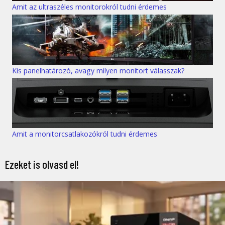
Amit az ultraszéles monitorokról tudni érdemes
Kis panelhatározó, avagy milyen monitort válasszak?
Amit a monitorcsatlakozókról tudni érdemes
Ezeket is olvasd el!