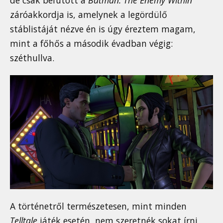
záróakkordja is, amelynek a legördülő
stáblistáját nézve én is úgy éreztem magam,
mint a főhős a második évadban végig:
széthullva.
A történetről természetesen, mint minden
Telltale
játék esetén, nem szeretnék sokat írni,