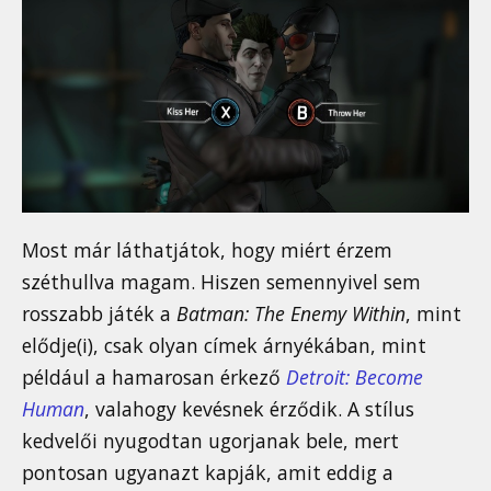
Most már láthatjátok, hogy miért érzem
széthullva magam. Hiszen semennyivel sem
rosszabb játék a
Batman: The Enemy Within
, mint
elődje(i), csak olyan címek árnyékában, mint
például a hamarosan érkező
Detroit: Become
Human
, valahogy kevésnek érződik. A stílus
kedvelői nyugodtan ugorjanak bele, mert
pontosan ugyanazt kapják, amit eddig a