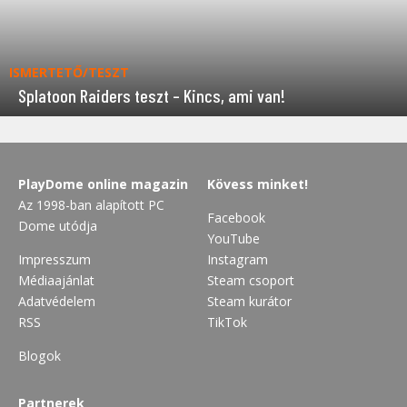
ISMERTETŐ/TESZT
Splatoon Raiders teszt – Kincs, ami van!
PlayDome online magazin
Kövess minket!
Az 1998-ban alapított PC
Facebook
Dome utódja
YouTube
Impresszum
Instagram
Médiaajánlat
Steam csoport
Adatvédelem
Steam kurátor
RSS
TikTok
Blogok
Partnerek