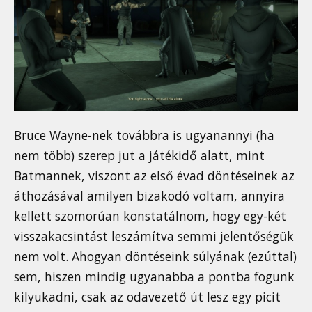
Bruce Wayne-nek továbbra is ugyanannyi (ha
nem több) szerep jut a játékidő alatt, mint
Batmannek, viszont az első évad döntéseinek az
áthozásával amilyen bizakodó voltam, annyira
kellett szomorúan konstatálnom, hogy egy-két
visszakacsintást leszámítva semmi jelentőségük
nem volt. Ahogyan döntéseink súlyának (ezúttal)
sem, hiszen mindig ugyanabba a pontba fogunk
kilyukadni, csak az odavezető út lesz egy picit