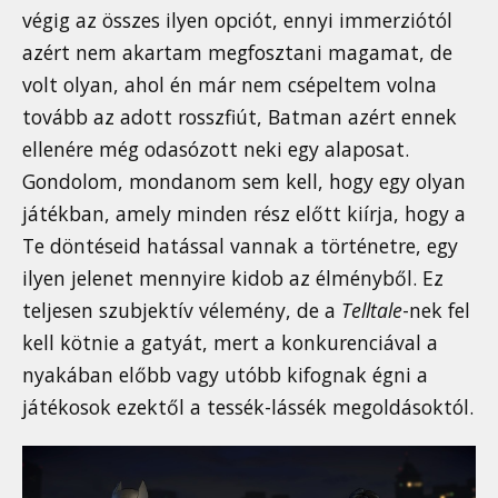
végig az összes ilyen opciót, ennyi immerziótól
azért nem akartam megfosztani magamat, de
volt olyan, ahol én már nem csépeltem volna
tovább az adott rosszfiút, Batman azért ennek
ellenére még odasózott neki egy alaposat.
Gondolom, mondanom sem kell, hogy egy olyan
játékban, amely minden rész előtt kiírja, hogy a
Te döntéseid hatással vannak a történetre, egy
ilyen jelenet mennyire kidob az élményből. Ez
teljesen szubjektív vélemény, de a
Telltale
-nek fel
kell kötnie a gatyát, mert a konkurenciával a
nyakában előbb vagy utóbb kifognak égni a
játékosok ezektől a tessék-lássék megoldásoktól.