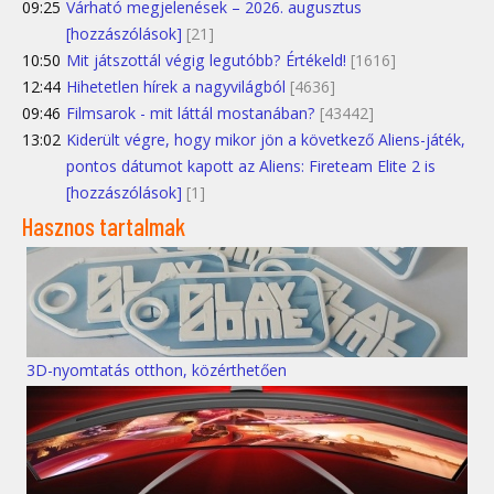
09:25
Várható megjelenések – 2026. augusztus
[hozzászólások]
[21]
10:50
Mit játszottál végig legutóbb? Értékeld!
[1616]
12:44
Hihetetlen hírek a nagyvilágból
[4636]
09:46
Filmsarok - mit láttál mostanában?
[43442]
13:02
Kiderült végre, hogy mikor jön a következő Aliens-játék,
pontos dátumot kapott az Aliens: Fireteam Elite 2 is
[hozzászólások]
[1]
Hasznos tartalmak
3D-nyomtatás otthon, közérthetően