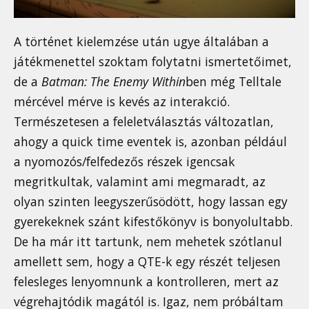
A történet kielemzése után ugye általában a
játékmenettel szoktam folytatni ismertetőimet,
de a
Batman: The Enemy Within
ben még Telltale
mércével mérve is kevés az interakció.
Természetesen a feleletválasztás változatlan,
ahogy a quick time eventek is, azonban például
a nyomozós/felfedezős részek igencsak
megritkultak, valamint ami megmaradt, az
olyan szinten leegyszerűsödött, hogy lassan egy
gyerekeknek szánt kifestőkönyv is bonyolultabb.
De ha már itt tartunk, nem mehetek szótlanul
amellett sem, hogy a QTE-k egy részét teljesen
felesleges lenyomnunk a kontrolleren, mert az
végrehajtódik magától is. Igaz, nem próbáltam