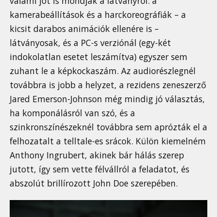
valami jót is mondjak a látványról: a
kamerabeállítások és a harckoreográfiák – a
kicsit darabos animációk ellenére is –
látványosak, és a PC-s verziónál (egy-két
indokolatlan esetet leszámítva) egyszer sem
zuhant le a képkockaszám. Az audiorészlegnél
továbbra is jobb a helyzet, a rezidens zeneszerző
Jared Emerson-Johnson még mindig jó választás,
ha komponálásról van szó, és a
szinkronszínészeknél továbbra sem aprózták el a
felhozatalt a telltale-es srácok. Külön kiemelném
Anthony Ingrubert, akinek bár hálás szerep
jutott, így sem vette félvállról a feladatot, és
abszolút brillírozott John Doe szerepében.