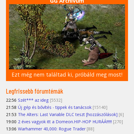
GG Archívum
Ezt még nem találtad ki, próbáld meg most!
Legfrissebb fórumtémák
22:56
Szét*** az ideg
[5532]
21:58
Új gép és bővítés - tippek és tanácsok
[15140]
21:53
The Alters: Last Variable DLC teszt [hozzászólások]
[6]
19:00
2 éves vagyok itt a Domeon.HIP-HOP HURÁÁ!!!!!!
[270]
13:06
Warhammer 40,000: Rogue Trader
[88]