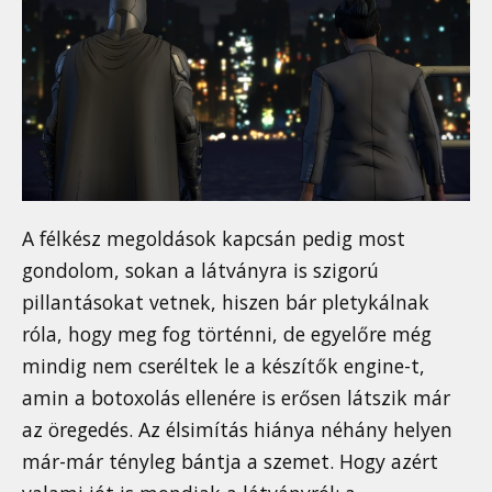
A félkész megoldások kapcsán pedig most
gondolom, sokan a látványra is szigorú
pillantásokat vetnek, hiszen bár pletykálnak
róla, hogy meg fog történni, de egyelőre még
mindig nem cseréltek le a készítők engine-t,
amin a botoxolás ellenére is erősen látszik már
az öregedés. Az élsimítás hiánya néhány helyen
már-már tényleg bántja a szemet. Hogy azért