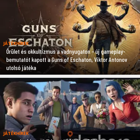
JÁTÉKHÍREK
Őrület és okkultizmus a vadnyugaton – új gameplay-
bemutatót kapott a Guns of Eschaton, Viktor Antonov
utolsó játéka
JÁTÉKHÍREK