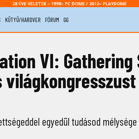
28 ÉVE VELETEK – 1998– PC DOME / 2012– PLAYDOME
S
KÜTYÜ/HARDVER
FÓRUM
GG
zation VI: Gathering
s világkongresszust
zettségeddel egyedül tudásod mélysége