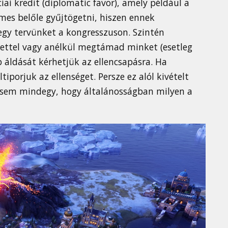
ai kredit (diplomatic favor), amely például a
emes belőle gyűjtögetni, hiszen ennek
-egy tervünket a kongresszuson. Szintén
ettel vagy anélkül megtámad minket (esetleg
p áldását kérhetjük az ellencsapásra. Ha
iporjuk az ellenséget. Persze ez alól kivételt
z sem mindegy, hogy általánosságban milyen a