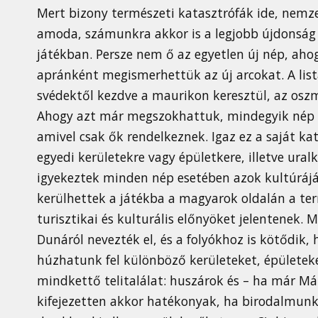
Mert bizony természeti katasztrófák ide, nemz
amoda, számunkra akkor is a legjobb újdonság
játékban. Persze nem ő az egyetlen új nép, ah
apránként megismerhettük az új arcokat. A list
svédektől kezdve a maurikon keresztül, az oszm
Ahogy azt már megszokhattuk, mindegyik nép kí
amivel csak ők rendelkeznek. Igaz ez a saját ka
egyedi kerületekre vagy épületkere, illetve uralk
igyekeztek minden nép esetében azok kultúrájá
kerülhettek a játékba a magyarok oldalán a ter
turisztikai és kulturális előnyöket jelentenek. 
Dunáról nevezték el, és a folyókhoz is kötődik,
húzhatunk fel különböző kerületeket, épületeke
mindkettő telitalálat: huszárok és – ha már Mát
kifejezetten akkor hatékonyak, ha birodalmunk 