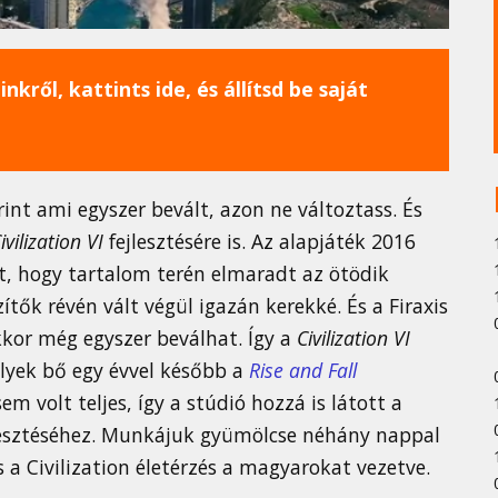
nkről, kattints ide, és állítsd be saját
int ami egyszer bevált, azon ne változtass. És
ivilization VI
fejlesztésére is. Az alapjáték 2016
t, hogy tartalom terén elmaradt az ötödik
zítők révén vált végül igazán kerekké. És a Firaxis
kkor még egyszer beválhat. Így a
Civilization VI
yek bő egy évvel később a
Rise and Fall
m volt teljes, így a stúdió hozzá is látott a
esztéséhez. Munkájuk gyümölcse néhány nappal
s a Civilization életérzés a magyarokat vezetve.