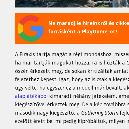
Ne maradj le híreinkről és cikkei
forrásként a PlayDome-ot!
A Firaxis tartja magát a régi mondáshoz, miszer
ha már tartják magukat hozzá, rá is húzták a
C
őszén érkezett meg, de sokan kritizálták amiat
fejezethez képest. Igaz, hogy az is csak a kiegés
úgy vélte, ha egyszer ez a modell már bevált, a
alapjátékából
kimaradt néhány játékelem, amel
kiegészítővel érkeztek meg. De a kép továbbra se
második nagy kiegészítő, a
Gathering Storm
fejl
ezelőtt érett be, mi pedig kipróbáltuk, milyen i