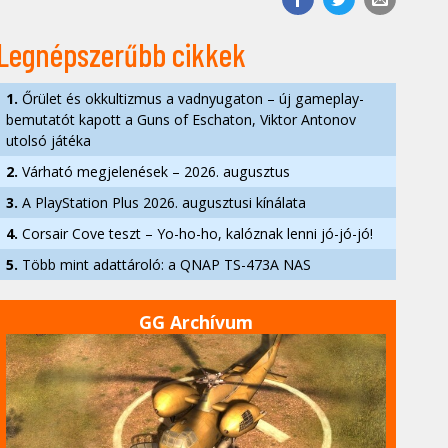
Legnépszerűbb cikkek
1.
Őrület és okkultizmus a vadnyugaton – új gameplay-
bemutatót kapott a Guns of Eschaton, Viktor Antonov
utolsó játéka
2.
Várható megjelenések – 2026. augusztus
3.
A PlayStation Plus 2026. augusztusi kínálata
4.
Corsair Cove teszt – Yo-ho-ho, kalóznak lenni jó-jó-jó!
5.
Több mint adattároló: a QNAP TS-473A NAS
GG Archívum