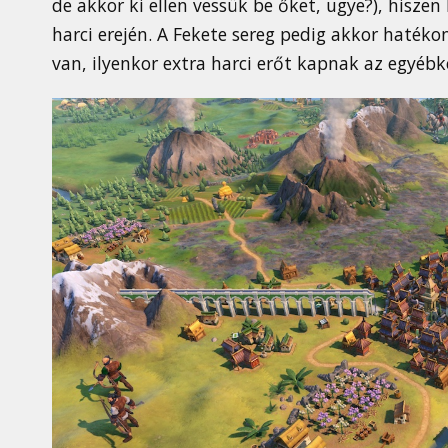
de akkor ki ellen vessük be őket, ugye?), hisze
harci erején. A Fekete sereg pedig akkor haték
van, ilyenkor extra harci erőt kapnak az egyébk