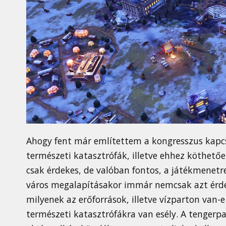
Ahogy fent már említettem a kongresszus kapc
természeti katasztrófák, illetve ehhez köthetőe
csak érdekes, de valóban fontos, a játékmenetr
város megalapításakor immár nemcsak azt érde
milyenek az erőforrások, illetve vízparton van-
természeti katasztrófákra van esély. A tenger