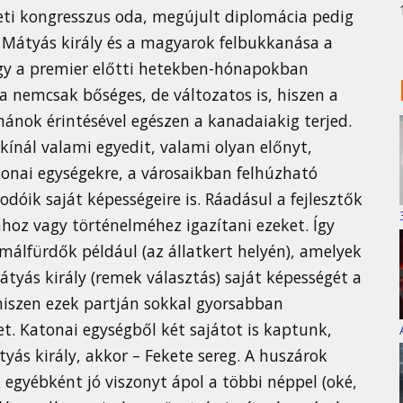
eti kongresszus oda, megújult diplomácia pedig
 Mátyás király és a magyarok felbukkanása a
ogy a premier előtti hetekben-hónapokban
a nemcsak bőséges, de változatos is, hiszen a
ánok érintésével egészen a kanadaiakig terjed.
nál valami egyedit, valami olyan előnyt,
tonai egységekre, a városaikban felhúzható
odóik saját képességeire is. Ráadásul a fejlesztők
hoz vagy történelméhez igazítani ezeket. Így
málfürdők például (az állatkert helyén), amelyek
Mátyás király (remek választás) saját képességét a
 hiszen ezek partján sokkal gyorsabban
t. Katonai egységből két sajátot is kaptunk,
yás király, akkor – Fekete sereg. A huszárok
egyébként jó viszonyt ápol a többi néppel (oké,