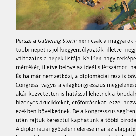
Persze a
Gathering Storm
nem csak a magyarokról 
többi népet is jól kiegyensúlyozták, illetve me
változatos a népek listája. Kellően nagy térképe
mértékét, illetve belőve az ideális létszámot, n
És ha már nemzetközi, a diplomáciai rész is bőv
Congress, vagyis a világkongresszus megjelenése
akár közvetetten is hatással lehetnek a birodal
bizonyos árucikkeket, erőforrásokat, ezzel hoz
ezekben bővelkednek. De a kongresszus segíteni
után rajtuk keresztül kaphatunk a többi birod
A diplomáciai győzelem elérése már az alapját