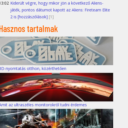
13:02
Kiderült végre, hogy mikor jön a következő Aliens-
játék, pontos dátumot kapott az Aliens: Fireteam Elite
2 is [hozzászólások]
[1]
Hasznos tartalmak
3D-nyomtatás otthon, közérthetően
Amit az ultraszéles monitorokról tudni érdemes