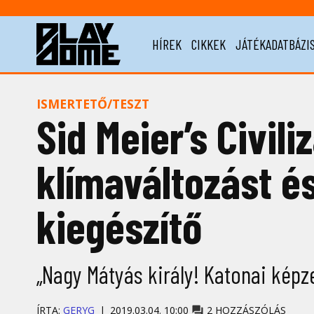
HÍREK
CIKKEK
JÁTÉKADATBÁZI
ISMERTETŐ/TESZT
Sid Meier’s Civili
klímaváltozást é
kiegészítő
„Nagy Mátyás király! Katonai kép
ÍRTA:
GERYG
2019.03.04. 10:00
2 HOZZÁSZÓLÁS