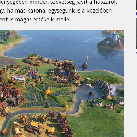
n lényegében minden szövetség javít a huszárok
ony, ha más katonai egységünk is a közelében
ént is magas értékeik mellé.