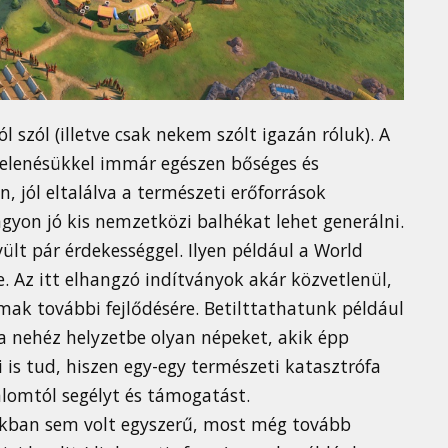
szól (illetve csak nekem szólt igazán róluk). A
gjelenésükkel immár egészen bőséges és
n, jól eltalálva a természeti erőforrások
agyon jó kis nemzetközi balhékat lehet generálni.
ült pár érdekességgel. Ilyen például a World
. Az itt elhangzó indítványok akár közvetlenül,
mak további fejlődésére. Betilttathatunk például
va nehéz helyzetbe olyan népeket, akik épp
 is tud, hiszen egy-egy természeti katasztrófa
alomtól segélyt és támogatást.
ékban sem volt egyszerű, most még tovább