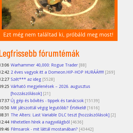
Ezt még nem találtad ki, próbáld meg most!
Legfrissebb fórumtémák
13:06
Warhammer 40,000: Rogue Trader
[88]
12:42
2 éves vagyok itt a Domeon.HIP-HOP HURÁÁ!!!!!!
[269]
12:27
Szét*** az ideg
[5528]
09:25
Várható megjelenések – 2026. augusztus
[hozzászólások]
[21]
07:37
Új gép és bővítés - tippek és tanácsok
[15139]
10:50
Mit játszottál végig legutóbb? Értékeld!
[1616]
08:31
The Alters: Last Variable DLC teszt [hozzászólások]
[2]
12:44
Hihetetlen hírek a nagyvilágból
[4636]
09:46
Filmsarok - mit láttál mostanában?
[43442]