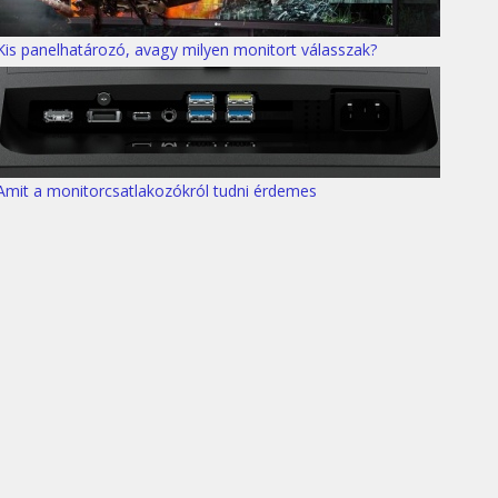
Kis panelhatározó, avagy milyen monitort válasszak?
Amit a monitorcsatlakozókról tudni érdemes