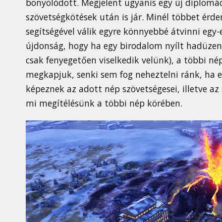
bonyolódott. Megjelent ugyanis egy új diplomáci
szövetségkötések után is jár. Minél többet érd
segítségével válik egyre könnyebbé átvinni egy
újdonság, hogy ha egy birodalom nyílt hadüzen
csak fenyegetően viselkedik velünk), a többi né
megkapjuk, senki sem fog neheztelni ránk, ha elt
képeznek az adott nép szövetségesei, illetve a
mi megítélésünk a többi nép körében.