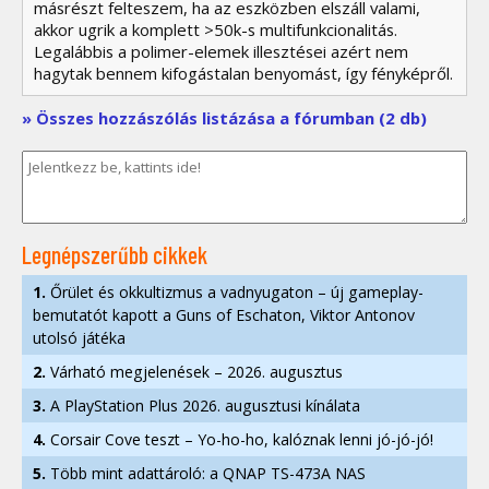
másrészt felteszem, ha az eszközben elszáll valami,
akkor ugrik a komplett >50k-s multifunkcionalitás.
Legalábbis a polimer-elemek illesztései azért nem
hagytak bennem kifogástalan benyomást, így fényképről.
» Összes hozzászólás listázása a fórumban (2 db)
Legnépszerűbb cikkek
1.
Őrület és okkultizmus a vadnyugaton – új gameplay-
bemutatót kapott a Guns of Eschaton, Viktor Antonov
utolsó játéka
2.
Várható megjelenések – 2026. augusztus
3.
A PlayStation Plus 2026. augusztusi kínálata
4.
Corsair Cove teszt – Yo-ho-ho, kalóznak lenni jó-jó-jó!
5.
Több mint adattároló: a QNAP TS-473A NAS