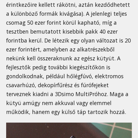
érintkezőire kellett rákötni, aztán kezdődhetett
a különböző formák kivágása). A jelenlegi teljes
csomag 50 ezer forint körül kapható, míg a
tesztben bemutatott kisebbik pakk 40 ezer
forintba kerül. De létezik egy olyan változat is 20
ezer forintért, amelyben az alkatrészekből
nekünk kell összeraknunk az egész kütyüt. A
fejlesztők pedig további kiegészítőkön is
gondolkodnak, például hőlégfúvó, elektromos
csavarhúzó, dekopírfűrész és fúrófejeket
terveznek kiadni a 3Dsimo MultiPróhoz. Maga a
kütyü amúgy nem akkuval vagy elemmel
működik, hanem egy külső táp tartozik hozzá.