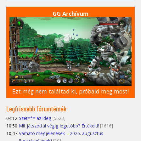
GG Archívum
Ezt még nem találtad ki, próbáld meg most!
Legfrissebb fórumtémák
04:12
Szét*** az ideg
[5523]
10:50
Mit játszottál végig legutóbb? Értékeld!
[1616]
10:47
Várható megjelenések – 2026. augusztus
[hozzászólások]
[19]