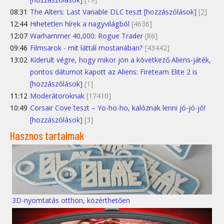
08:31
The Alters: Last Variable DLC teszt [hozzászólások]
[2]
12:44
Hihetetlen hírek a nagyvilágból
[4636]
12:07
Warhammer 40,000: Rogue Trader
[86]
09:46
Filmsarok - mit láttál mostanában?
[43442]
13:02
Kiderült végre, hogy mikor jön a következő Aliens-játék,
pontos dátumot kapott az Aliens: Fireteam Elite 2 is
[hozzászólások]
[1]
11:12
Moderátoroknak
[17410]
10:49
Corsair Cove teszt – Yo-ho-ho, kalóznak lenni jó-jó-jó!
[hozzászólások]
[3]
Hasznos tartalmak
3D-nyomtatás otthon, közérthetően