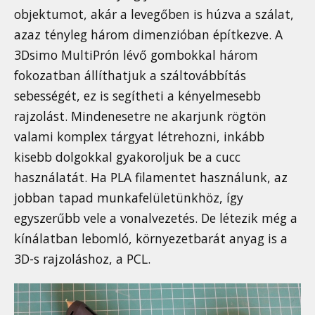
objektumot, akár a levegőben is húzva a szálat,
azaz tényleg három dimenzióban építkezve. A
3Dsimo MultiPrón lévő gombokkal három
fokozatban állíthatjuk a száltovábbítás
sebességét, ez is segítheti a kényelmesebb
rajzolást. Mindenesetre ne akarjunk rögtön
valami komplex tárgyat létrehozni, inkább
kisebb dolgokkal gyakoroljuk be a cucc
használatát. Ha PLA filamentet használunk, az
jobban tapad munkafelületünkhöz, így
egyszerűbb vele a vonalvezetés. De létezik még a
kínálatban lebomló, környezetbarát anyag is a
3D-s rajzoláshoz, a PCL.