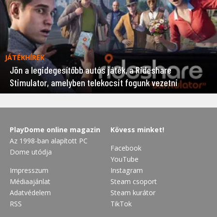
JÁTÉKHÍREK
Jön a legidegesítőbb autós játék, a Rideshare
Stimulator, amelyben telekocsit fogunk vezetni
PlayDome online magazin
Kövess minket!
Az 1998-ban alapított PC
Facebook
Dome utódja
YouTube
Impresszum
Instagram
Médiaajánlat
Steam csoport
Adatvédelem
Steam kurátor
RSS
TikTok