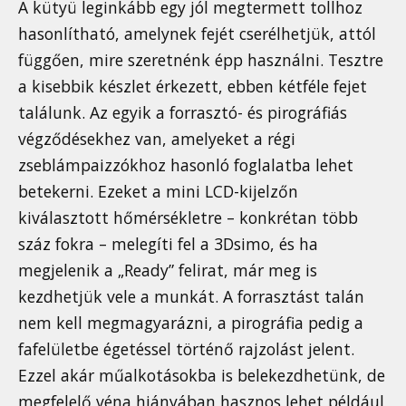
A kütyü leginkább egy jól megtermett tollhoz
hasonlítható, amelynek fejét cserélhetjük, attól
függően, mire szeretnénk épp használni. Tesztre
a kisebbik készlet érkezett, ebben kétféle fejet
találunk. Az egyik a forrasztó- és pirográfiás
végződésekhez van, amelyeket a régi
zseblámpaizzókhoz hasonló foglalatba lehet
betekerni. Ezeket a mini LCD-kijelzőn
kiválasztott hőmérsékletre – konkrétan több
száz fokra – melegíti fel a 3Dsimo, és ha
megjelenik a „Ready” felirat, már meg is
kezdhetjük vele a munkát. A forrasztást talán
nem kell megmagyarázni, a pirográfia pedig a
fafelületbe égetéssel történő rajzolást jelent.
Ezzel akár műalkotásokba is belekezdhetünk, de
megfelelő véna hiányában hasznos lehet például