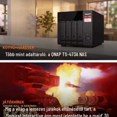
KÜTYÜ+HARDVER
Több mint adattároló: a QNAP TS-473A NAS
JÁTÉKHÍREK
Míg a világ a lemezes játékok eltűnésétől tart, a
Ziggurat Interactive épp most jelentette be a majd’ 30