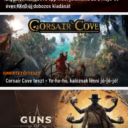
éves KKnD új dobozos kiadását
ISMERTETŐ/TESZT
Corsair Cove teszt – Yo-ho-ho, kalóznak lenni jó-jó-jó!