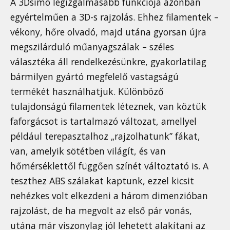
A 3Dsimo legizgalmasabb funkciója azonban
egyértelműen a 3D-s rajzolás. Ehhez filamentek –
vékony, hőre olvadó, majd utána gyorsan újra
megszilárduló műanyagszálak – széles
választéka áll rendelkezésünkre, gyakorlatilag
bármilyen gyártó megfelelő vastagságú
termékét használhatjuk. Különböző
tulajdonságú filamentek léteznek, van köztük
faforgácsot is tartalmazó változat, amellyel
például terepasztalhoz „rajzolhatunk” fákat,
van, amelyik sötétben világít, és van
hőmérséklettől függően színét változtató is. A
teszthez ABS szálakat kaptunk, ezzel kicsit
nehézkes volt elkezdeni a három dimenzióban
rajzolást, de ha megvolt az első pár vonás,
utána már viszonylag jól lehetett alakítani az