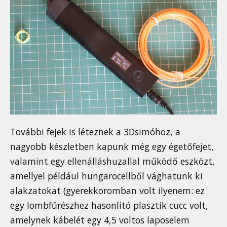
További fejek is léteznek a 3Dsimóhoz, a
nagyobb készletben kapunk még egy égetőfejet,
valamint egy ellenálláshuzallal működő eszközt,
amellyel például hungarocellből vághatunk ki
alakzatokat (gyerekkoromban volt ilyenem: ez
egy lombfűrészhez hasonlító plasztik cucc volt,
amelynek kábelét egy 4,5 voltos laposelem