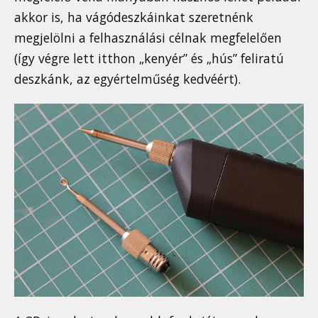
akkor is, ha vágódeszkáinkat szeretnénk
megjelölni a felhasználási célnak megfelelően
(így végre lett itthon „kenyér” és „hús” feliratú
deszkánk, az egyértelműség kedvéért).