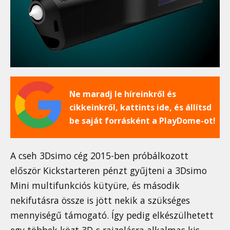
Ne maradj le híreinkről és
cikkeinkről, kattints ide, és állítsd
be saját forrásként a PlayDome-ot!
A cseh 3Dsimo cég 2015-ben próbálkozott
először Kickstarteren pénzt gyűjteni a 3Dsimo
Mini multifunkciós kütyüre, és második
nekifutásra össze is jött nekik a szükséges
mennyiségű támogató. Így pedig elkészülhetett
egy többek közt 3D-s rajzolásra alkalmas kis