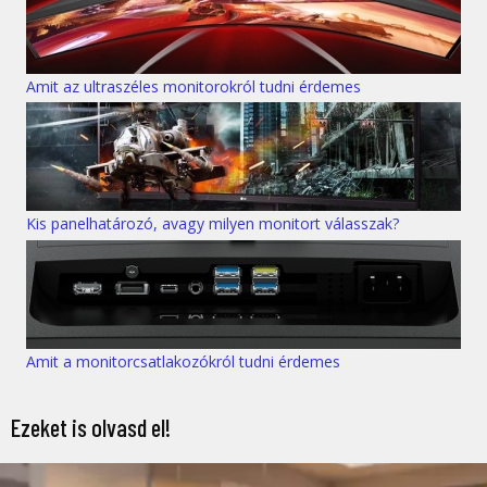
Amit az ultraszéles monitorokról tudni érdemes
Kis panelhatározó, avagy milyen monitort válasszak?
Amit a monitorcsatlakozókról tudni érdemes
Ezeket is olvasd el!