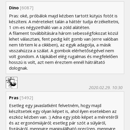
Dino
[6087]
Pras: oké, próbálok majd kézben tartott kütyüs fotót is
készíteni. A méreteket talán a háttér tudja érzékeltetni,
1 cm-es négyzetháló van a zöld alátéten.
A filament továbbítására három sebességfokozat közül
lehet választani, fent pedig két gomb van (erre valóban
nem tértem ki a cikkben), az egyik adagolja, a másik
visszahúzza a szálat. A gombok elérhetőségével nem
volt gondom. A tápkábel elég rugalmas és megfelelően
hosszú is volt, azt nem éreztem ennél hátráltató
dolognak.
2020.02.29. 10:30
Pras
[5492]
Esetleg egy javaslatként felvetném, hogy majd
készítsetek egy olyan képet is, ahol ilyen esetekben az
eszköz kézben van. :) Adna egy jobb képet a méretéről
és az ergonómiájáról; esetleg pár szót a súlyáról,
fogásáról, mennyire manipulálható precízen, mennyire