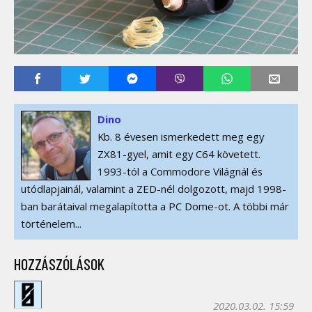
Dino
Kb. 8 évesen ismerkedett meg egy
ZX81-gyel, amit egy C64 követett.
1993-tól a Commodore Világnál és
utódlapjainál, valamint a ZED-nél dolgozott, majd 1998-
ban barátaival megalapította a PC Dome-ot. A többi már
történelem...
HOZZÁSZÓLÁSOK
2020.03.02. 15:59