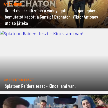
JÁTÉKHÍREK
Őrület és okkultizmus a vadnyugaton – új gameplay-
bemutatót kapott a Guns of Eschaton, Viktor Antonov
utolsó játéka
ISMERTETŐ/TESZT
Splatoon Raiders teszt – Kincs, ami van!