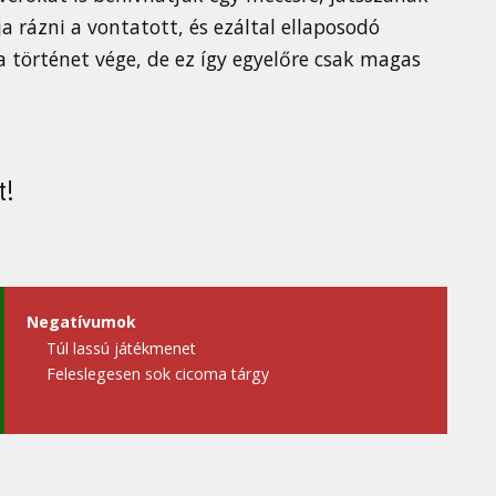
 rázni a vontatott, és ezáltal ellaposodó
 a történet vége, de ez így egyelőre csak magas
t!
Negatívumok
Túl lassú játékmenet
Feleslegesen sok cicoma tárgy