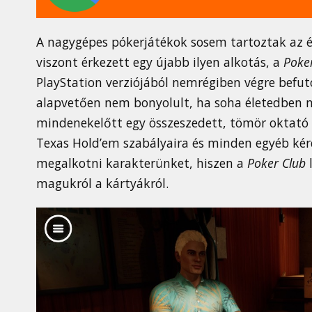
A nagygépes pókerjátékok sosem tartoztak az 
viszont érkezett egy újabb ilyen alkotás, a
Poke
PlayStation verziójából nemrégiben végre befut
alapvetően nem bonyolult, ha soha életedben ne
mindenekelőtt egy összeszedett, tömör oktató
Texas Hold’em szabályaira és minden egyéb kérd
megalkotni karakterünket, hiszen a
Poker Club
l
magukról a kártyákról.