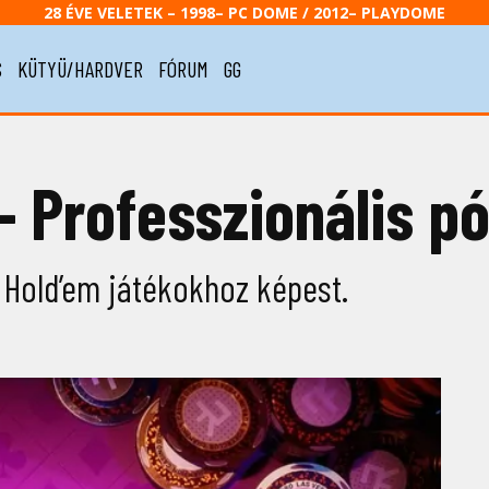
28 ÉVE VELETEK – 1998– PC DOME / 2012– PLAYDOME
S
KÜTYÜ/HARDVER
FÓRUM
GG
– Professzionális p
s Hold’em játékokhoz képest.