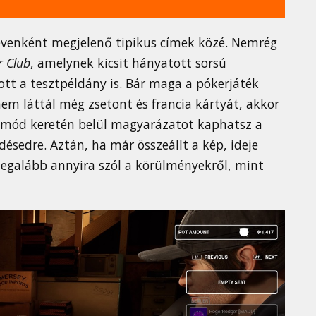
évenként megjelenő tipikus címek közé. Nemrég
r Club
, amelynek kicsit hányatott sorsú
ott a tesztpéldány is. Bár maga a pókerjáték
m láttál még zsetont és francia kártyát, akkor
 mód keretén belül magyarázatot kaphatsz a
ésedre. Aztán, ha már összeállt a kép, ideje
egalább annyira szól a körülményekről, mint