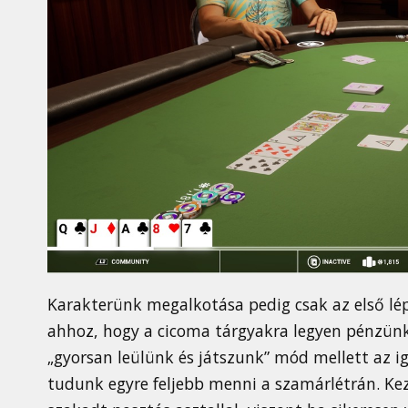
Karakterünk megalkotása pedig csak az első lép
ahhoz, hogy a cicoma tárgyakra legyen pénzünk,
„gyorsan leülünk és játszunk” mód mellett az i
tudunk egyre feljebb menni a szamárlétrán. Ke