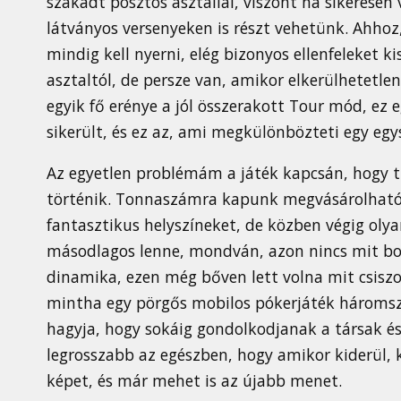
szakadt posztós asztallal, viszont ha sikeresen
látványos versenyeken is részt vehetünk. Ahhoz
mindig kell nyerni, elég bizonyos ellenfeleket k
asztaltól, de persze van, amikor elkerülhetetl
egyik fő erénye a jól összerakott Tour mód, ez 
sikerült, és ez az, ami megkülönbözteti egy egys
Az egyetlen problémám a játék kapcsán, hogy tú
történik. Tonnaszámra kapunk megvásárolható
fantasztikus helyszíneket, de közben végig ol
másodlagos lenne, mondván, azon nincs mit bon
dinamika, ezen még bőven lett volna mit csiszol
mintha egy pörgős mobilos pókerjáték háromszor
hagyja, hogy sokáig gondolkodjanak a társak és 
legrosszabb az egészben, hogy amikor kiderül, k
képet, és már mehet is az újabb menet.