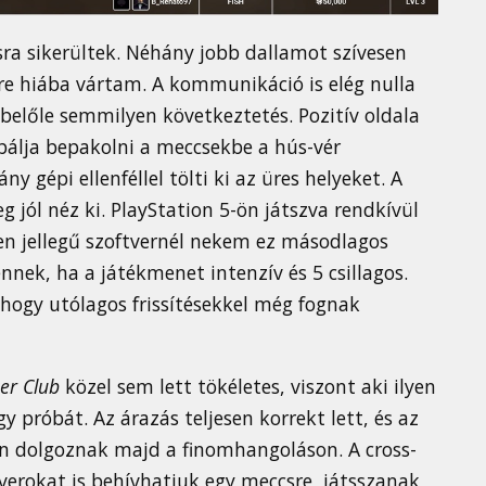
sra sikerültek. Néhány jobb dallamot szívesen
rre hiába vártam. A kommunikáció is elég nulla
 belőle semmilyen következtetés. Pozitív oldala
álja bepakolni a meccsekbe a hús-vér
 gépi ellenféllel tölti ki az üres helyeket. A
 jól néz ki. PlayStation 5-ön játszva rendkívül
yen jellegű szoftvernél nekem ez másodlagos
nek, ha a játékmenet intenzív és 5 csillagos.
 hogy utólagos frissítésekkel még fognak
er Club
közel sem lett tökéletes, viszont aki ilyen
 próbát. Az árazás teljesen korrekt lett, és az
an dolgoznak majd a finomhangoláson. A cross-
erokat is behívhatjuk egy meccsre, játsszanak