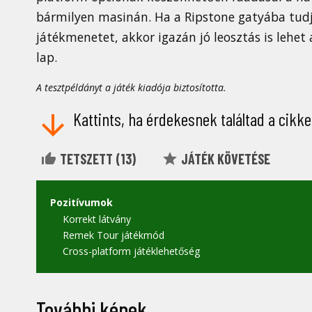
bármilyen masinán. Ha a Ripstone gatyába tudja
játékmenetet, akkor igazán jó leosztás is lehet
lap.
A tesztpéldányt a játék kiadója biztosította.
Kattints, ha érdekesnek találtad a cikke
TETSZETT (
13
)
JÁTÉK KÖVETÉSE
Pozitívumok
Korrekt látvány
Remek Tour játékmód
Cross-platform játéklehetőség
További képek