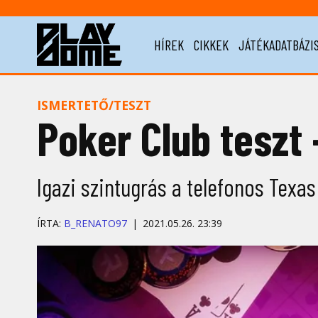
HÍREK
CIKKEK
JÁTÉKADATBÁZI
ISMERTETŐ/TESZT
Poker Club teszt 
Igazi szintugrás a telefonos Texa
ÍRTA:
B_RENATO97
2021.05.26. 23:39