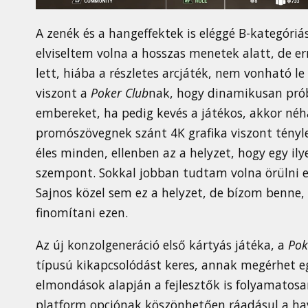
A zenék és a hangeffektek is eléggé B-kategóriá
elviseltem volna a hosszas menetek alatt, de e
lett, hiába a részletes arcjáték, nem vonható le
viszont a
Poker Club
nak, hogy dinamikusan prób
embereket, ha pedig kevés a játékos, akkor néhány
promószövegnek szánt 4K grafika viszont tényleg
éles minden, ellenben az a helyzet, hogy egy il
szempont. Sokkal jobban tudtam volna örülni en
Sajnos közel sem ez a helyzet, de bízom benne,
finomítani ezen.
Az új konzolgeneráció első kártyás játéka, a
Pok
típusú kikapcsolódást keres, annak megérhet egy
elmondások alapján a fejlesztők is folyamatos
platform opciónak köszönhetően ráadásul a hav