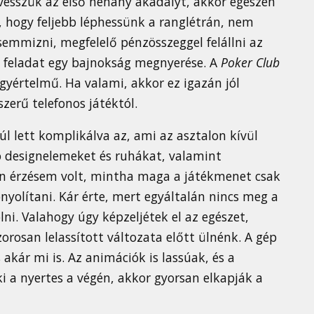
 vesszük az első néhány akadályt, akkor egészen
, hogy feljebb léphessünk a ranglétrán, nem
isemmizni, megfelelő pénzösszeggel felállni az
en feladat egy bajnokság megnyerése. A
Poker Club
egyértelmű. Ha valami, akkor ez igazán jól
zerű telefonos játéktól.
l lett komplikálva az, ami az asztalon kívül
 designelemeket és ruhákat, valamint
yan érzésem volt, mintha maga a játékmenet csak
yolítani. Kár érte, mert egyáltalán nincs meg a
ni. Valahogy úgy képzeljétek el az egészet,
osan lelassított változata előtt ülnénk. A gép
akár mi is. Az animációk is lassúak, és a
i a nyertes a végén, akkor gyorsan elkapják a