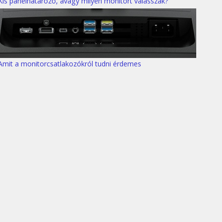
Kis panelhatározó, avagy milyen monitort válasszak?
Amit a monitorcsatlakozókról tudni érdemes