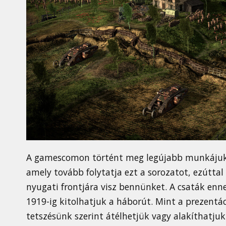
A gamescomon történt meg legújabb munkáju
amely tovább folytatja ezt a sorozatot, ezútta
nyugati frontjára visz bennünket. A csaták en
1919-ig kitolhatjuk a háborút. Mint a prezentá
tetszésünk szerint átélhetjük vagy alakíthatjuk