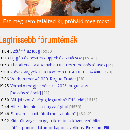
Ezt még nem találtad ki, próbáld meg most!
Legfrissebb fórumtémák
11:04
Szét*** az ideg
[5533]
10:13
Új gép és bővítés - tippek és tanácsok
[15143]
21:53
The Alters: Last Variable DLC teszt [hozzászólások]
[6]
19:00
2 éves vagyok itt a Domeon.HIP-HOP HURÁÁ!!!!!!
[270]
13:06
Warhammer 40,000: Rogue Trader
[88]
09:25
Várható megjelenések – 2026. augusztus
[hozzászólások]
[21]
10:50
Mit játszottál végig legutóbb? Értékeld!
[1616]
12:44
Hihetetlen hírek a nagyvilágból
[4636]
09:46
Filmsarok - mit láttál mostanában?
[43442]
13:02
Kiderült végre, hogy mikor jön a következő Aliens-
játék, pontos dátumot kapott az Aliens: Fireteam Elite