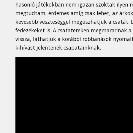
hasonló játékokban nem igazán szoktak ilyen m
megtudtam, érdemes amíg csak lehet, az árkokb
kevesebb veszteséggel megúszhatjuk a csatát. 
fedezékeket is. A csatatereken megmaradnak a
vissza, láthatjuk a korábbi robbanások nyomait 
kihívást jelentenek csapatainknak.