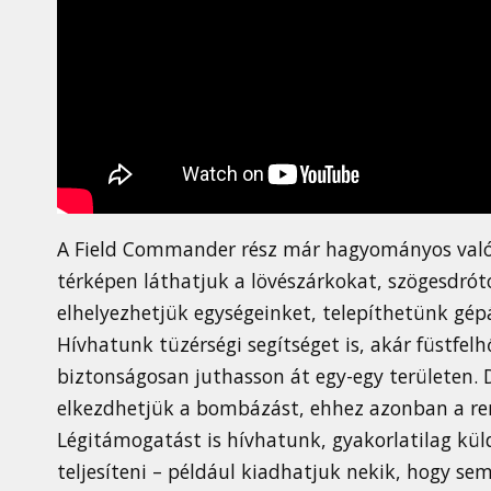
A Field Commander rész már hagyományos valós 
térképen láthatjuk a lövészárkokat, szögesdróto
elhelyezhetjük egységeinket, telepíthetünk gép
Hívhatunk tüzérségi segítséget is, akár füstfel
biztonságosan juthasson át egy-egy területen.
elkezdhetjük a bombázást, ehhez azonban a rend
Légitámogatást is hívhatunk, gyakorlatilag kü
teljesíteni – például kiadhatjuk nekik, hogy se