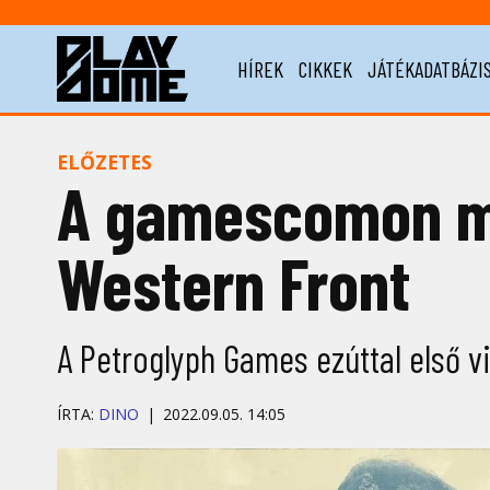
HÍREK
CIKKEK
JÁTÉKADATBÁZI
ELŐZETES
A gamescomon mu
Western Front
A Petroglyph Games ezúttal első v
ÍRTA:
DINO
2022.09.05. 14:05