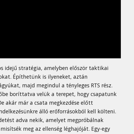
idejű stratégia, amelyben először taktikai
kat. Építhetünk is ilyeneket, aztán
ágyúkat, majd megindul a tényleges RTS rész.
hőbe boríttatva velük a terepet, hogy csapatunk
 De akár már a csata megkezdése előtt
elkezésünkre álló erőforrásokból kell költeni.
ldetést adva nekik, amelyet megpróbálnak
mmisítsék meg az ellenség léghajóját. Egy-egy