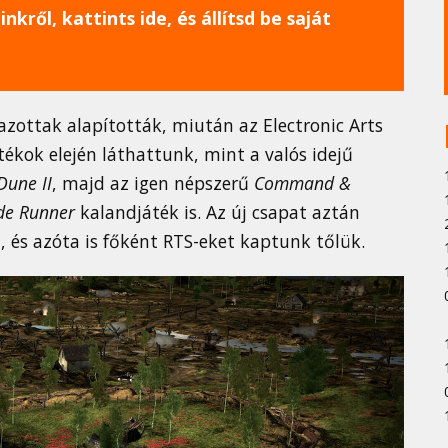
nkről, kattints ide, és állítsd be saját
ottak alapították, miután az Electronic Arts
tékok elején láthattunk, mint a valós idejű
Dune II
, majd az igen népszerű
Command &
de Runner
kalandjáték is. Az új csapat aztán
, és azóta is főként RTS-eket kaptunk tőlük.