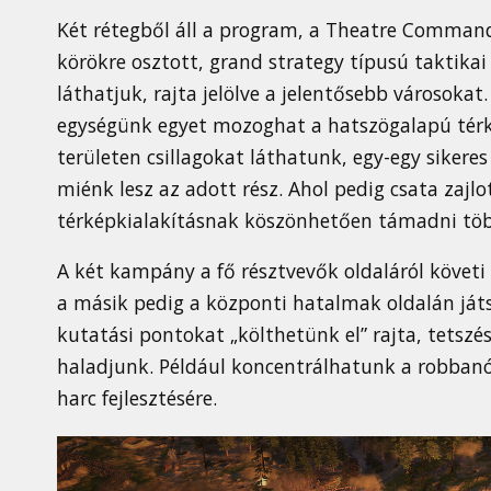
Két rétegből áll a program, a Theatre Command
körökre osztott, grand strategy típusú taktika
láthatjuk, rajta jelölve a jelentősebb városoka
egységünk egyet mozoghat a hatszögalapú térk
területen csillagokat láthatunk, egy-egy sikere
miénk lesz az adott rész. Ahol pedig csata zajlo
térképkialakításnak köszönhetően támadni több 
A két kampány a fő résztvevők oldaláról követi
a másik pedig a központi hatalmak oldalán játs
kutatási pontokat „költhetünk el” rajta, tetszé
haladjunk. Például koncentrálhatunk a robbanós
harc fejlesztésére.