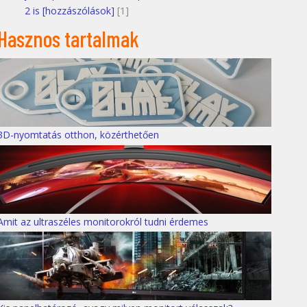
2 is [hozzászólások]
[1]
Hasznos tartalmak
3D-nyomtatás otthon, közérthetően
Amit az ultraszéles monitorokról tudni érdemes