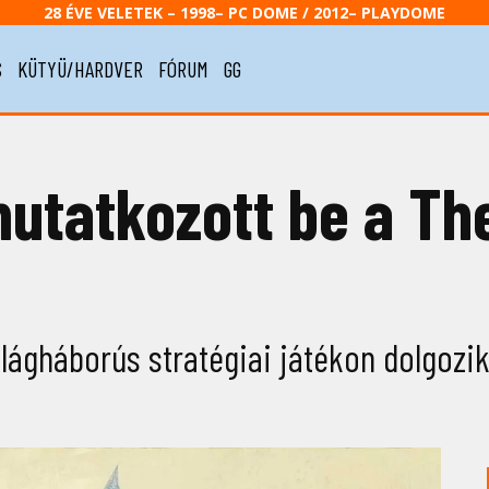
28 ÉVE VELETEK – 1998– PC DOME / 2012– PLAYDOME
S
KÜTYÜ/HARDVER
FÓRUM
GG
tatkozott be a The
ilágháborús stratégiai játékon dolgozik