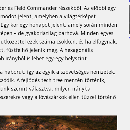
er és Field Commander részekből. Az előbbi egy
i módot jelent, amelyben a világtérképet
t. Egy kör egy hónapot jelent, amely során minden
épen – de gyakorlatilag bárhová. Minden egyes
s ütközettel ezek száma csökken, és ha elfogynak,
tt, füstfelhő jelenik meg. A hexagonális
irányból is lehet egy-egy helyszínt.
 a háborút, így az egyik a szövetséges nemzetek,
zódik. A fejlődés tech tree mentén történik,
sünk szerint választva, milyen irányba
zerekre vagy a lövészárkok ellen tűzzel történő