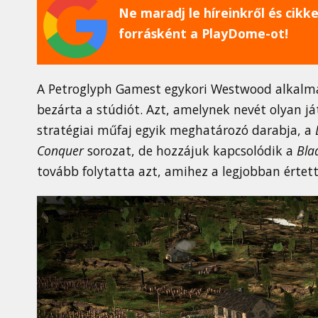
Ne maradj le híreinkről és cikkei
forrásként a PlayDome-ot!
A Petroglyph Gamest egykori Westwood alkalmaz
bezárta a stúdiót. Azt, amelynek nevét olyan já
stratégiai műfaj egyik meghatározó darabja, a
Conquer
sorozat, de hozzájuk kapcsolódik a
Bla
tovább folytatta azt, amihez a legjobban értett