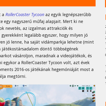
t a
RollerCoaster Tycoon
az egyik legnépszerűbb
 egy nagyszerű műfaj alapjait. Mert ki ne
ok nevetés, az izgalmas attrakciók és
á gyerekként legalább egyszer, hogy milyen jó
yen jó lenne, ha saját vidámparkja lehetne (mint
a játékostársadalom döntő többségének
parkot vásároljon, maradnak a videojátékok, és
 egykor a RollerCoaster Tycoon volt, azt évek
lopments 2016-os játékának hegemóniáját most a
lja megtörni.