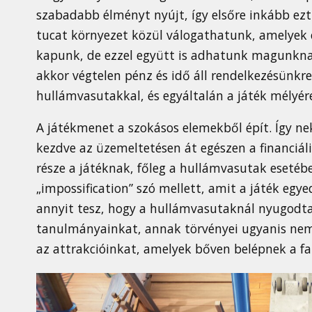
szabadabb élményt nyújt, így elsőre inkább e
tucat környezet közül válogathatunk, amelyek e
kapunk, de ezzel együtt is adhatunk magunknak
akkor végtelen pénz és idő áll rendelkezésünkre
hullámvasutakkal, és egyáltalán a játék mélyé
A játékmenet a szokásos elemekből épít. Így ne
kezdve az üzemeltetésen át egészen a financiáli
része a játéknak, főleg a hullámvasutak esetébe
„impossification” szó mellett, amit a játék egy
annyit tesz, hogy a hullámvasutaknál nyugodtan 
tanulmányainkat, annak törvényei ugyanis nem
az attrakcióinkat, amelyek bőven belépnek a fan