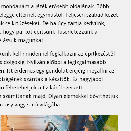
zt mondanám a játék erősebb oldalának. Több
léggé eltérnek egymástól. Teljesen szabad kezet
 célkitűzéseket. De ha úgy tartja kedvünk,
, hogy parkot építsünk, kísérletezzünk a
re ássuk magunkat.
künk kell mindennel foglalkozni az építkezéstől
s dolgokig. Nyilván előbbi a legizgalmasabb
n. Itt érdemes egy gondolat erejéig megállni az
ediségének szántak a készítők. Ez nagyjából
félretehetjük a fizikáról szerzett
 számítanak majd. Olyan elemekkel bővíthetjük
tasy vagy sci-fi világába.