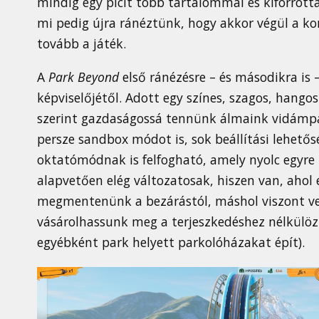
mindig egy picit több tartalommal és kiforrotta
mi pedig újra ránéztünk, hogy akkor végül a k
tovább a játék.
A
Park Beyond
első ránézésre – és másodikra is 
képviselőjétől. Adott egy színes, szagos, hangos
szerint gazdaságossá tennünk álmaink vidámpa
persze sandbox módot is, sok beállítási lehetősé
oktatómódnak is felfogható, amely nyolc egyre 
alapvetően elég változatosak, hiszen van, ahol 
megmentenünk a bezárástól, máshol viszont ver
vásárolhassunk meg a terjeszkedéshez nélkülözh
egyébként park helyett parkolóházakat épít).