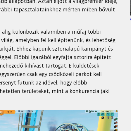
bb állapotban. Aztán eljött a világpremier ideje,
orábbi tapasztalatainkhoz mérten miben bővült
– alig különbözik valamiben a műfaj többi
 világ, amelyben fel kell építenünk, és lehetőség
rkját. Ehhez kapunk sztorialapú kampányt és
ggel. Előbbi igazából egyfajta sztorira épített
nehezedő kihívást tartogat. E küldetések
egyszerűen csak egy csődközeli parkot kell
senyt futunk az idővel, hogy előbb
etetlen területeket, mint a konkurencia (aki