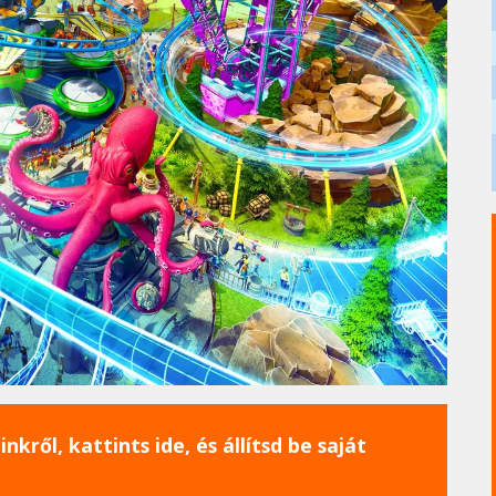
nkről, kattints ide, és állítsd be saját