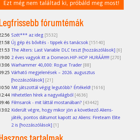
Ezt még nem találtad ki, próbáld meg most!
Legfrissebb fórumtémák
22:56
Szét*** az ideg
[5532]
21:58
Új gép és bővítés - tippek és tanácsok
[15140]
21:53
The Alters: Last Variable DLC teszt [hozzászólások]
[6]
19:00
2 éves vagyok itt a Domeon.HIP-HOP HURÁÁ!!!!!!
[270]
13:06
Warhammer 40,000: Rogue Trader
[88]
09:25
Várható megjelenések – 2026. augusztus
[hozzászólások]
[21]
10:50
Mit játszottál végig legutóbb? Értékeld!
[1616]
12:44
Hihetetlen hírek a nagyvilágból
[4636]
09:46
Filmsarok - mit láttál mostanában?
[43442]
13:02
Kiderült végre, hogy mikor jön a következő Aliens-
játék, pontos dátumot kapott az Aliens: Fireteam Elite
2 is [hozzászólások]
[1]
Hasznos tartalmak