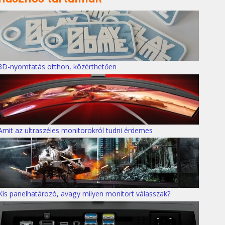
3D-nyomtatás otthon, közérthetően
Amit az ultraszéles monitorokról tudni érdemes
Kis panelhatározó, avagy milyen monitort válasszak?