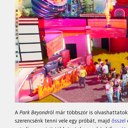
A
Park Beyond
ról már többször is olvashattato
szerencsénk tenni vele egy próbát, majd
ősszel