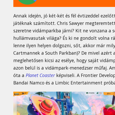
Annak idején, jó két-két és fél évtizeddel ezelőt
játéknak számított. Chris Sawyer megteremtette
szeretne vidámparkba járni? Kit ne vonzana a s
hullámvasutak világa? És ki ne gondolt volna r
lenne ilyen helyen dolgozni, sőt, akkor már mil
Cartmannek a South Parkban)? De mivel azért 
meglehetősen kicsi az esélye, hogy saját vidám
azon belül is a vidámpark-menedzser műfaj. Ami
óta a
Planet Coaster
képviseli. A Frontier Deve
Bandai Namco és a Limbic Entertainment próbá