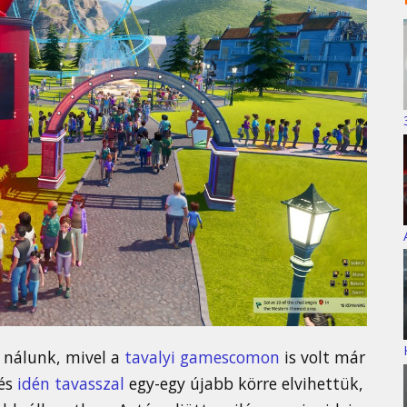
k nálunk, mivel a
tavalyi gamescomon
is volt már
és
idén tavasszal
egy-egy újabb körre elvihettük,