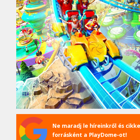
Ne maradj le híreinkről és cikkei
forrásként a PlayDome-ot!