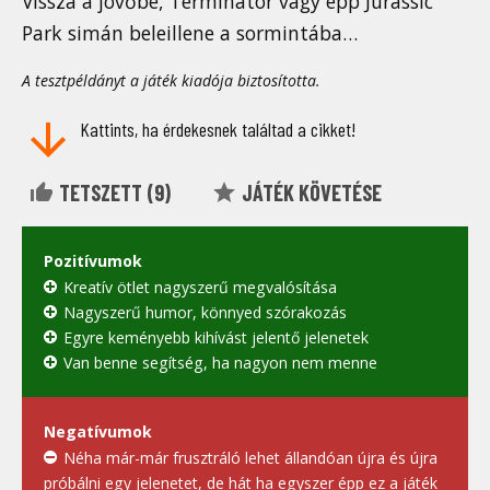
Vissza a jövőbe, Terminator vagy épp Jurassic
Park simán beleillene a sormintába…
A tesztpéldányt a játék kiadója biztosította.
Kattints, ha érdekesnek találtad a cikket!
TETSZETT (
9
)
JÁTÉK KÖVETÉSE
Pozitívumok
Kreatív ötlet nagyszerű megvalósítása
Nagyszerű humor, könnyed szórakozás
Egyre keményebb kihívást jelentő jelenetek
Van benne segítség, ha nagyon nem menne
Negatívumok
Néha már-már frusztráló lehet állandóan újra és újra
próbálni egy jelenetet, de hát ha egyszer épp ez a játék