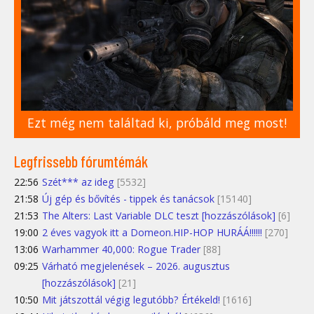
Ezt még nem találtad ki, próbáld meg most!
Legfrissebb fórumtémák
22:56
Szét*** az ideg
[5532]
21:58
Új gép és bővítés - tippek és tanácsok
[15140]
21:53
The Alters: Last Variable DLC teszt [hozzászólások]
[6]
19:00
2 éves vagyok itt a Domeon.HIP-HOP HURÁÁ!!!!!!
[270]
13:06
Warhammer 40,000: Rogue Trader
[88]
09:25
Várható megjelenések – 2026. augusztus
[hozzászólások]
[21]
10:50
Mit játszottál végig legutóbb? Értékeld!
[1616]