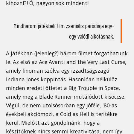
kihozni?! Ó, nagyon sok mindent!
Mindhárom játékbeli film zseniális paródiája egy-
egy valódi alkotásnak.
A játékban (jelenleg?) három filmet forgathatunk
le. Az első az Ace Avanti and the Very Last Curse,
amely finoman szólva egy izzadtságszagú
Indiana Jones koppintás. Hasonlóan nélkülöz
minden eredeti ötletet a Big Trouble in Space,
amely meg a Blade Runner mutálódott kisöccse.
Végül, de nem utolsósorban egy jóféle, '80-as
évekbeli akciómozi, a Cold as Hell is terítékre
kerül. Mielőtt azt gondolnánk, hogy a
készítőknek nincs semmi kreativitása, nem így