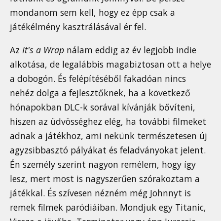
mondanom sem kell, hogy ez épp csak a
játékélmény kasztrálásával ér fel.
Az
It's a Wrap
nálam eddig az év legjobb indie
alkotása, de legalábbis magabiztosan ott a helye
a dobogón. És felépítéséből fakadóan nincs
nehéz dolga a fejlesztőknek, ha a következő
hónapokban DLC-k sorával kívánják bővíteni,
hiszen az üdvösséghez elég, ha további filmeket
adnak a játékhoz, ami nekünk természetesen új
agyzsibbasztó pályákat és feladványokat jelent.
Én személy szerint nagyon remélem, hogy így
lesz, mert most is nagyszerűen szórakoztam a
játékkal. És szívesen nézném még Johnnyt is
remek filmek paródiáiban. Mondjuk egy Titanic,