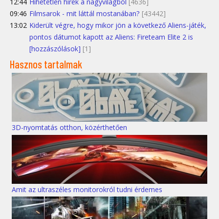
12:44
Hihetetlen hírek a nagyvilágból
[4636]
09:46
Filmsarok - mit láttál mostanában?
[43442]
13:02
Kiderült végre, hogy mikor jön a következő Aliens-játék,
pontos dátumot kapott az Aliens: Fireteam Elite 2 is
[hozzászólások]
[1]
Hasznos tartalmak
3D-nyomtatás otthon, közérthetően
Amit az ultraszéles monitorokról tudni érdemes