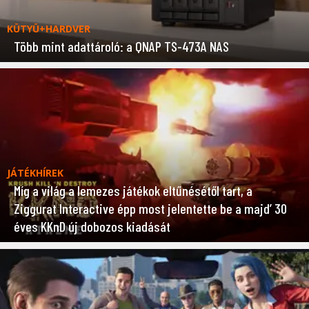
KÜTYÜ+HARDVER
Több mint adattároló: a QNAP TS-473A NAS
JÁTÉKHÍREK
Míg a világ a lemezes játékok eltűnésétől tart, a
Ziggurat Interactive épp most jelentette be a majd’ 30
éves KKnD új dobozos kiadását