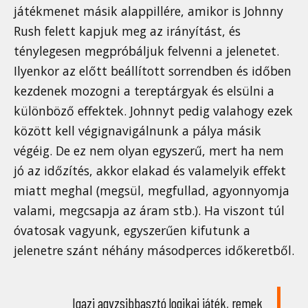
játékmenet másik alappillére, amikor is Johnny
Rush felett kapjuk meg az irányítást, és
ténylegesen megpróbáljuk felvenni a jelenetet.
Ilyenkor az előtt beállított sorrendben és időben
kezdenek mozogni a tereptárgyak és elsülni a
különböző effektek. Johnnyt pedig valahogy ezek
között kell végignavigálnunk a pálya másik
végéig. De ez nem olyan egyszerű, mert ha nem
jó az időzítés, akkor elakad és valamelyik effekt
miatt meghal (megsül, megfullad, agyonnyomja
valami, megcsapja az áram stb.). Ha viszont túl
óvatosak vagyunk, egyszerűen kifutunk a
jelenetre szánt néhány másodperces időkeretből.
Igazi agyzsibbasztó logikai játék, remek