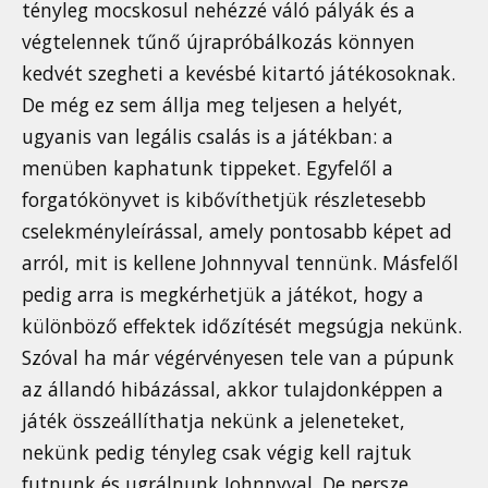
tényleg mocskosul nehézzé váló pályák és a
végtelennek tűnő újrapróbálkozás könnyen
kedvét szegheti a kevésbé kitartó játékosoknak.
De még ez sem állja meg teljesen a helyét,
ugyanis van legális csalás is a játékban: a
menüben kaphatunk tippeket. Egyfelől a
forgatókönyvet is kibővíthetjük részletesebb
cselekményleírással, amely pontosabb képet ad
arról, mit is kellene Johnnyval tennünk. Másfelől
pedig arra is megkérhetjük a játékot, hogy a
különböző effektek időzítését megsúgja nekünk.
Szóval ha már végérvényesen tele van a púpunk
az állandó hibázással, akkor tulajdonképpen a
játék összeállíthatja nekünk a jeleneteket,
nekünk pedig tényleg csak végig kell rajtuk
futnunk és ugrálnunk Johnnyval. De persze