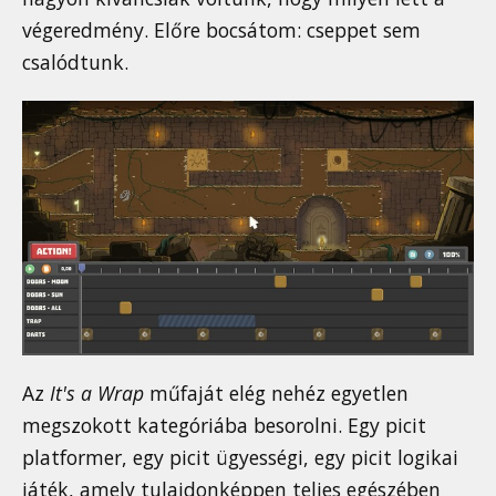
végeredmény. Előre bocsátom: cseppet sem
csalódtunk.
Az
It's a Wrap
műfaját elég nehéz egyetlen
megszokott kategóriába besorolni. Egy picit
platformer, egy picit ügyességi, egy picit logikai
játék, amely tulajdonképpen teljes egészében