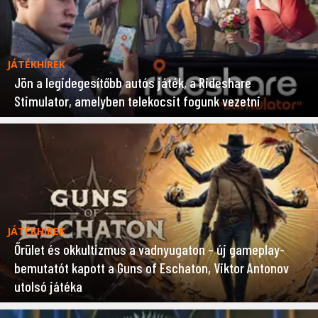
JÁTÉKHÍREK
Jön a legidegesítőbb autós játék, a Rideshare
Stimulator, amelyben telekocsit fogunk vezetni
JÁTÉKHÍREK
Őrület és okkultizmus a vadnyugaton – új gameplay-
bemutatót kapott a Guns of Eschaton, Viktor Antonov
utolsó játéka