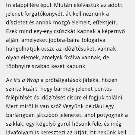
fő alappillére épül. Miután elolvastuk az adott
jelenet forgatókönyvét, át kell néznünk a
díszletet és annak mozgó elemeit, effektjeit.
Ezek mind egy-egy csúszkát kapnak a képernyő
alján, amelyeket jobbra-balra tologatva
hangolhatjuk össze az időzítésüket. Vannak
olyan elemek, amelyek fixálva vannak, de
többnyire szabad kezet kapunk.
Az
It's a Wrap
a próbálgatások játéka, hiszen
szinte kizárt, hogy bármely jelenet pontos
felépítését és időzítését elsőre el fogjuk találni.
Mert miről is van szó? Vegyünk például egy
barlangban játszódó jelenetet, ahol potyognak a
sziklák, egy kőgolyó gurul hősünk felé, és még
lávafolyam is keresztezi az útját. Itt nekünk kell