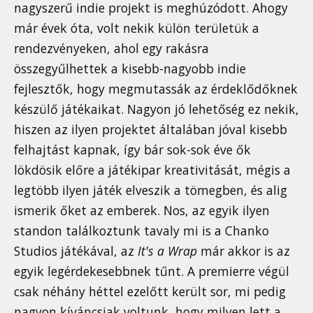
nagyszerű indie projekt is meghúzódott. Ahogy
már évek óta, volt nekik külön területük a
rendezvényeken, ahol egy rakásra
összegyűlhettek a kisebb-nagyobb indie
fejlesztők, hogy megmutassák az érdeklődőknek
készülő játékaikat. Nagyon jó lehetőség ez nekik,
hiszen az ilyen projektet általában jóval kisebb
felhajtást kapnak, így bár sok-sok éve ők
lökdösik előre a játékipar kreativitását, mégis a
legtöbb ilyen játék elveszik a tömegben, és alig
ismerik őket az emberek. Nos, az egyik ilyen
standon találkoztunk tavaly mi is a Chanko
Studios játékával, az
It's a Wrap
már akkor is az
egyik legérdekesebbnek tűnt. A premierre végül
csak néhány héttel ezelőtt került sor, mi pedig
nagyon kíváncsiak voltunk, hogy milyen lett a