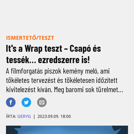
ISMERTETŐ/TESZT
It's a Wrap teszt – Csapó és
tessék… ezredszerre is!
A filmforgatás piszok kemény meló, ami
tökéletes tervezést és tökéletesen időzített
kivitelezést kíván. Meg baromi sok türelmet…
ÍRTA:
GERYG
2023.09.09. 18:00