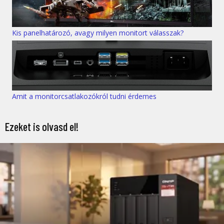
Kis panelhatározó, avagy milyen monitort válasszak?
Amit a monitorcsatlakozókról tudni érdemes
Ezeket is olvasd el!