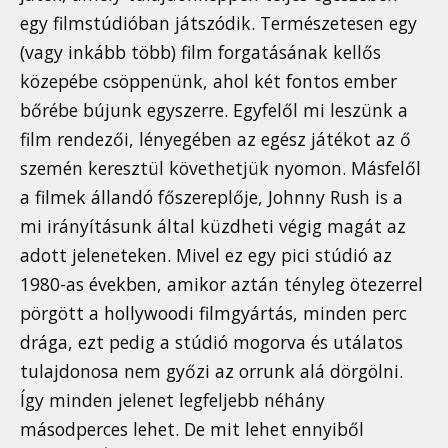
egy filmstúdióban játszódik. Természetesen egy
(vagy inkább több) film forgatásának kellős
közepébe csöppenünk, ahol két fontos ember
bőrébe bújunk egyszerre. Egyfelől mi leszünk a
film rendezői, lényegében az egész játékot az ő
szemén keresztül követhetjük nyomon. Másfelől
a filmek állandó főszereplője, Johnny Rush is a
mi irányításunk által küzdheti végig magát az
adott jeleneteken. Mivel ez egy pici stúdió az
1980-as években, amikor aztán tényleg ötezerrel
pörgött a hollywoodi filmgyártás, minden perc
drága, ezt pedig a stúdió mogorva és utálatos
tulajdonosa nem győzi az orrunk alá dörgölni.
Így minden jelenet legfeljebb néhány
másodperces lehet. De mit lehet ennyiből