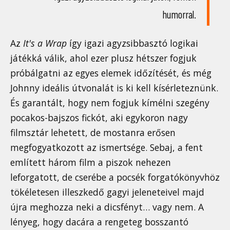
humorral.
Az
It's a Wrap
így igazi agyzsibbasztó logikai
játékká válik, ahol ezer plusz hétszer fogjuk
próbálgatni az egyes elemek időzítését, és még
Johnny ideális útvonalát is ki kell kísérleteznünk.
És garantált, hogy nem fogjuk kímélni szegény
pocakos-bajszos fickót, aki egykoron nagy
filmsztár lehetett, de mostanra erősen
megfogyatkozott az ismertsége. Sebaj, a fent
említett három film a piszok nehezen
leforgatott, de cserébe a pocsék forgatókönyvhöz
tökéletesen illeszkedő gagyi jeleneteivel majd
újra meghozza neki a dicsfényt… vagy nem. A
lényeg, hogy dacára a rengeteg bosszantó