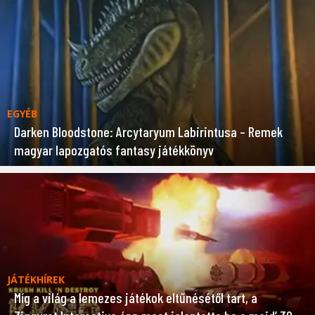
EGYÉB
Darken Bloodstone: Arcytaryum Labirintusa – Remek
magyar lapozgatós fantasy játékkönyv
JÁTÉKHÍREK
Míg a világ a lemezes játékok eltűnésétől tart, a