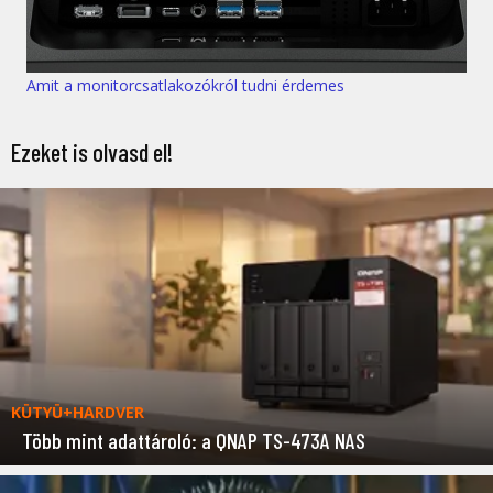
Amit a monitorcsatlakozókról tudni érdemes
Ezeket is olvasd el!
KÜTYÜ+HARDVER
Több mint adattároló: a QNAP TS-473A NAS