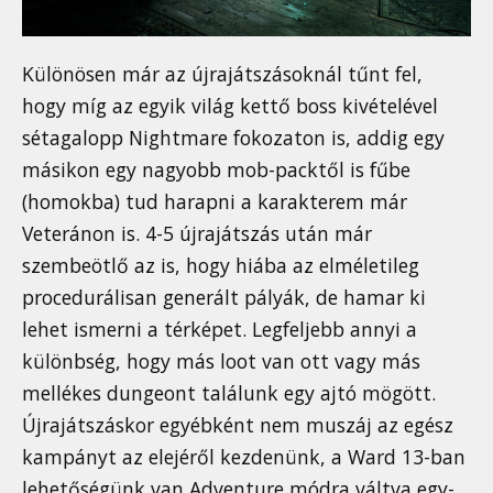
Különösen már az újrajátszásoknál tűnt fel,
hogy míg az egyik világ kettő boss kivételével
sétagalopp Nightmare fokozaton is, addig egy
másikon egy nagyobb mob-packtől is fűbe
(homokba) tud harapni a karakterem már
Veteránon is. 4-5 újrajátszás után már
szembeötlő az is, hogy hiába az elméletileg
procedurálisan generált pályák, de hamar ki
lehet ismerni a térképet. Legfeljebb annyi a
különbség, hogy más loot van ott vagy más
mellékes dungeont találunk egy ajtó mögött.
Újrajátszáskor egyébként nem muszáj az egész
kampányt az elejéről kezdenünk, a Ward 13-ban
lehetőségünk van Adventure módra váltva egy-