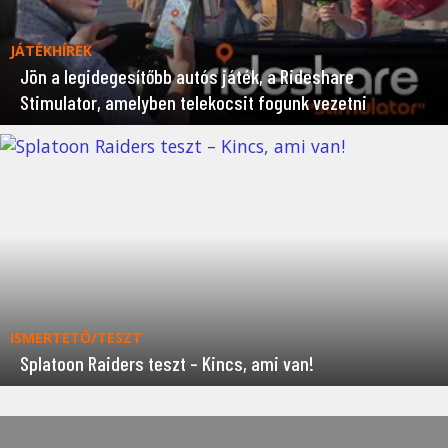
JÁTÉKHÍREK
Jön a legidegesítőbb autós játék, a Rideshare
Stimulator, amelyben telekocsit fogunk vezetni
ISMERTETŐ/TESZT
Splatoon Raiders teszt – Kincs, ami van!