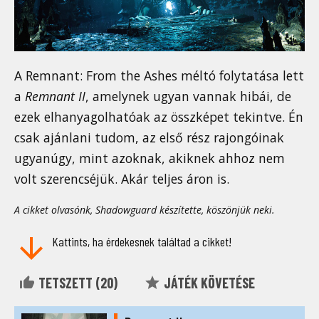
A Remnant: From the Ashes méltó folytatása lett
a
Remnant II
, amelynek ugyan vannak hibái, de
ezek elhanyagolhatóak az összképet tekintve. Én
csak ajánlani tudom, az első rész rajongóinak
ugyanúgy, mint azoknak, akiknek ahhoz nem
volt szerencséjük. Akár teljes áron is.
A cikket olvasónk, Shadowguard készítette, köszönjük neki.
Kattints, ha érdekesnek találtad a cikket!
TETSZETT (
20
)
JÁTÉK KÖVETÉSE