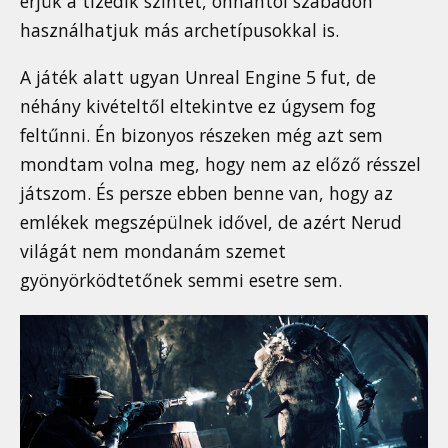
érjük a tizedik szintet, onnantól szabadon
használhatjuk más archetípusokkal is.
A játék alatt ugyan Unreal Engine 5 fut, de
néhány kivételtől eltekintve ez úgysem fog
feltűnni. Én bizonyos részeken még azt sem
mondtam volna meg, hogy nem az előző résszel
játszom. És persze ebben benne van, hogy az
emlékek megszépülnek idővel, de azért Nerud
világát nem mondanám szemet
gyönyörködtetőnek semmi esetre sem.