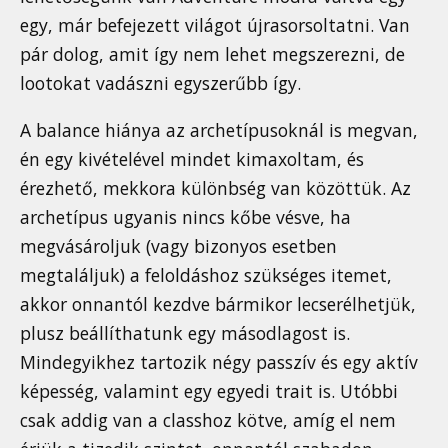
egy, már befejezett világot újrasorsoltatni. Van
pár dolog, amit így nem lehet megszerezni, de
lootokat vadászni egyszerűbb így.
A balance hiánya az archetípusoknál is megvan,
én egy kivételével mindet kimaxoltam, és
érezhető, mekkora különbség van közöttük. Az
archetípus ugyanis nincs kőbe vésve, ha
megvásároljuk (vagy bizonyos esetben
megtaláljuk) a feloldáshoz szükséges itemet,
akkor onnantól kezdve bármikor lecserélhetjük,
plusz beállíthatunk egy másodlagost is.
Mindegyikhez tartozik négy passzív és egy aktív
képesség, valamint egy egyedi trait is. Utóbbi
csak addig van a classhoz kötve, amíg el nem