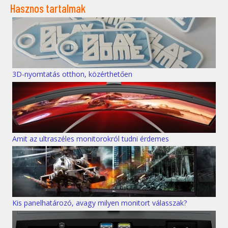
Hasznos tartalmak
3D-nyomtatás otthon, közérthetően
Amit az ultraszéles monitorokról tudni érdemes
Kis panelhatározó, avagy milyen monitort válasszak?