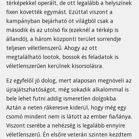
térképekkel operált, de ott legalább a helyszínek
fixen követték egymást. Ezúttal viszont a
kampányban bejárható öt világból csak a
második és az utolsó fix (ezeknél a térkép is
állandó), a három központi terület sorrendje
teljesen véletlenszerű. Ahogy az ott
megtalálható lootok, bossok és feladatok is
véletlenszerűen kerülnek kisorsolásra.
Ez egyfelől jó dolog, mert alaposan megnöveli az
újrajátszhatóságot, még sokadik alkalommal is
bele lehet futni addig ismeretlen dolgokba.
Aztán a neten rákeresve kiderül, hogy még egy
csomó mindent nem is látott az ember fia/lánya.
Viszont cserébe a nehézség is legalább ennyire
véletlenszerű. Én elsőre veterán szinten kezdtem