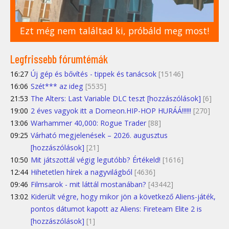
Ezt még nem találtad ki, próbáld meg most!
Legfrissebb fórumtémák
16:27
Új gép és bővítés - tippek és tanácsok
[15146]
16:06
Szét*** az ideg
[5535]
21:53
The Alters: Last Variable DLC teszt [hozzászólások]
[6]
19:00
2 éves vagyok itt a Domeon.HIP-HOP HURÁÁ!!!!!!
[270]
13:06
Warhammer 40,000: Rogue Trader
[88]
09:25
Várható megjelenések – 2026. augusztus
[hozzászólások]
[21]
10:50
Mit játszottál végig legutóbb? Értékeld!
[1616]
12:44
Hihetetlen hírek a nagyvilágból
[4636]
09:46
Filmsarok - mit láttál mostanában?
[43442]
13:02
Kiderült végre, hogy mikor jön a következő Aliens-játék,
pontos dátumot kapott az Aliens: Fireteam Elite 2 is
[hozzászólások]
[1]