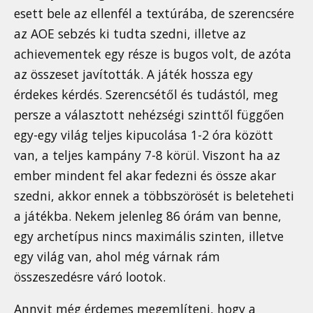
esett bele az ellenfél a textúrába, de szerencsére
az AOE sebzés ki tudta szedni, illetve az
achievementek egy része is bugos volt, de azóta
az összeset javították. A játék hossza egy
érdekes kérdés. Szerencsétől és tudástól, meg
persze a választott nehézségi szinttől függően
egy-egy világ teljes kipucolása 1-2 óra között
van, a teljes kampány 7-8 körül. Viszont ha az
ember mindent fel akar fedezni és össze akar
szedni, akkor ennek a többszörösét is beleteheti
a játékba. Nekem jelenleg 86 órám van benne,
egy archetípus nincs maximális szinten, illetve
egy világ van, ahol még várnak rám
összeszedésre váró lootok.
Annyit még érdemes megemlíteni, hogy a