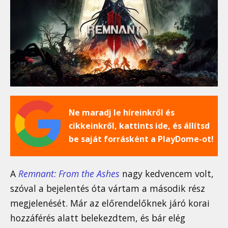
Ne maradj le híreinkről és
cikkeinkről, kattints ide, és állítsd
be saját forrásként a PlayDome-ot!
A
Remnant: From the Ashes
nagy kedvencem volt,
szóval a bejelentés óta vártam a második rész
megjelenését. Már az előrendelőknek járó korai
hozzáférés alatt belekezdtem, és bár elég