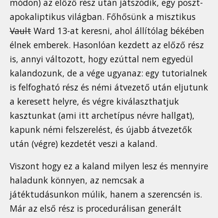
módon) az előző rész után játszódik, egy poszt-
apokaliptikus világban. Főhősünk a misztikus
Vault
Ward 13-at keresni, ahol állítólag békében
élnek emberek. Hasonlóan kezdett az előző rész
is, annyi változott, hogy ezúttal nem egyedül
kalandozunk, de a vége ugyanaz: egy tutorialnek
is felfogható rész és némi átvezető után eljutunk
a keresett helyre, és végre kiválaszthatjuk
kasztunkat (ami itt archetípus névre hallgat),
kapunk némi felszerelést, és újabb átvezetők
után (végre) kezdetét veszi a kaland.
Viszont hogy ez a kaland milyen lesz és mennyire
haladunk könnyen, az nemcsak a
játéktudásunkon múlik, hanem a szerencsén is.
Már az első rész is procedurálisan generált