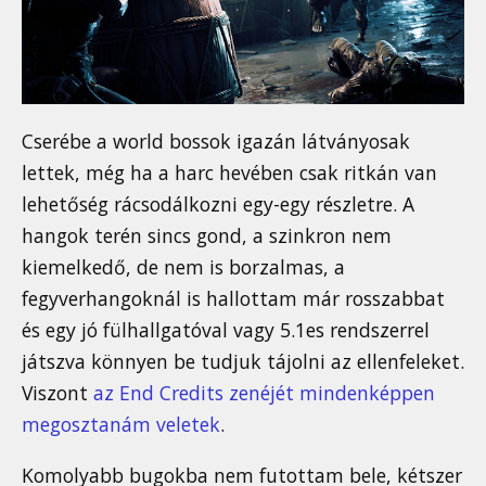
Cserébe a world bossok igazán látványosak
lettek, még ha a harc hevében csak ritkán van
lehetőség rácsodálkozni egy-egy részletre. A
hangok terén sincs gond, a szinkron nem
kiemelkedő, de nem is borzalmas, a
fegyverhangoknál is hallottam már rosszabbat
és egy jó fülhallgatóval vagy 5.1es rendszerrel
játszva könnyen be tudjuk tájolni az ellenfeleket.
Viszont
az End Credits zenéjét mindenképpen
megosztanám veletek
.
Komolyabb bugokba nem futottam bele, kétszer