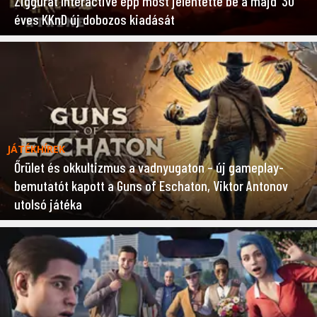
Ziggurat Interactive épp most jelentette be a majd’ 30
éves KKnD új dobozos kiadását
JÁTÉKHÍREK
Őrület és okkultizmus a vadnyugaton – új gameplay-
bemutatót kapott a Guns of Eschaton, Viktor Antonov
utolsó játéka