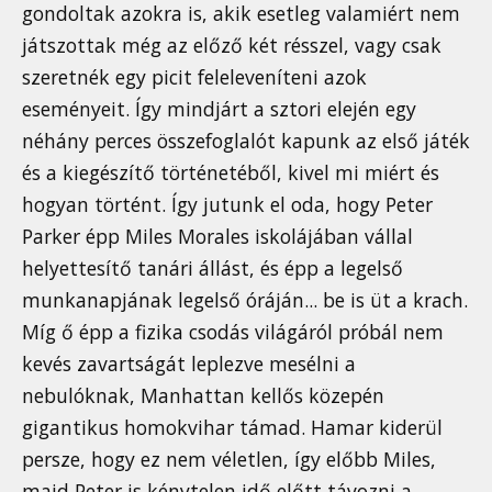
gondoltak azokra is, akik esetleg valamiért nem
játszottak még az előző két résszel, vagy csak
szeretnék egy picit feleleveníteni azok
eseményeit. Így mindjárt a sztori elején egy
néhány perces összefoglalót kapunk az első játék
és a kiegészítő történetéből, kivel mi miért és
hogyan történt. Így jutunk el oda, hogy Peter
Parker épp Miles Morales iskolájában vállal
helyettesítő tanári állást, és épp a legelső
munkanapjának legelső óráján... be is üt a krach.
Míg ő épp a fizika csodás világáról próbál nem
kevés zavartságát leplezve mesélni a
nebulóknak, Manhattan kellős közepén
gigantikus homokvihar támad. Hamar kiderül
persze, hogy ez nem véletlen, így előbb Miles,
majd Peter is kénytelen idő előtt távozni a