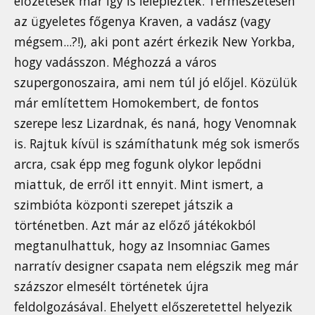
előzetesek már így is lelepleztek. Természetesen
az ügyeletes főgenya Kraven, a vadász (vagy
mégsem...?!), aki pont azért érkezik New Yorkba,
hogy vadásszon. Méghozzá a város
szupergonoszaira, ami nem túl jó előjel. Közülük
már említettem Homokembert, de fontos
szerepe lesz Lizardnak, és naná, hogy Venomnak
is. Rajtuk kívül is számíthatunk még sok ismerős
arcra, csak épp meg fogunk olykor lepődni
miattuk, de erről itt ennyit. Mint ismert, a
szimbióta központi szerepet játszik a
történetben. Azt már az előző játékokból
megtanulhattuk, hogy az Insomniac Games
narratív designer csapata nem elégszik meg már
százszor elmesélt történetek újra
feldolgozásával. Ehelyett előszeretettel helyezik