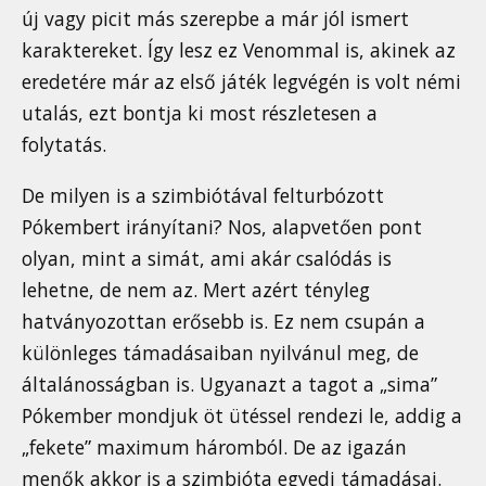
új vagy picit más szerepbe a már jól ismert
karaktereket. Így lesz ez Venommal is, akinek az
eredetére már az első játék legvégén is volt némi
utalás, ezt bontja ki most részletesen a
folytatás.
De milyen is a szimbiótával felturbózott
Pókembert irányítani? Nos, alapvetően pont
olyan, mint a simát, ami akár csalódás is
lehetne, de nem az. Mert azért tényleg
hatványozottan erősebb is. Ez nem csupán a
különleges támadásaiban nyilvánul meg, de
általánosságban is. Ugyanazt a tagot a „sima”
Pókember mondjuk öt ütéssel rendezi le, addig a
„fekete” maximum háromból. De az igazán
menők akkor is a szimbióta egyedi támadásai.