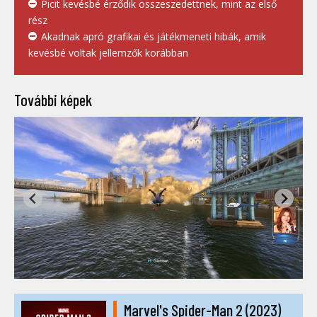
Picit kevésbé érződik összeszedettnek, mint az első
rész
Akadnak apró grafikai és játékmeneti hibák, amik
kevésbé voltak jellemzők korábban
További képek
Marvel's Spider-Man 2 (2023)