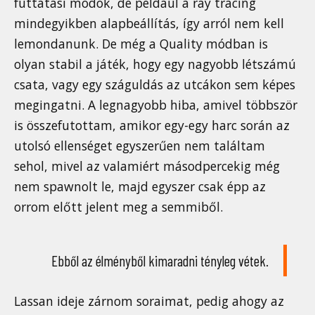
futtatási módok, de például a ray tracing
mindegyikben alapbeállítás, így arról nem kell
lemondanunk. De még a Quality módban is
olyan stabil a játék, hogy egy nagyobb létszámú
csata, vagy egy száguldás az utcákon sem képes
megingatni. A legnagyobb hiba, amivel többször
is összefutottam, amikor egy-egy harc során az
utolsó ellenséget egyszerűen nem találtam
sehol, mivel az valamiért másodpercekig még
nem spawnolt le, majd egyszer csak épp az
orrom előtt jelent meg a semmiből.
Ebből az élményből kimaradni tényleg vétek.
Lassan ideje zárnom soraimat, pedig ahogy az