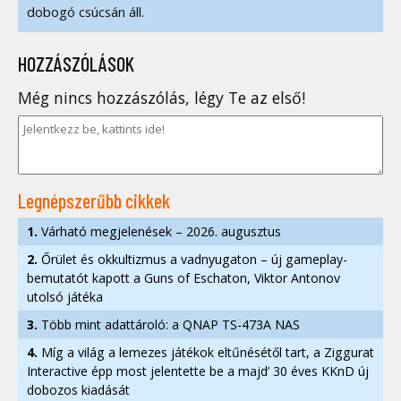
dobogó csúcsán áll.
HOZZÁSZÓLÁSOK
Még nincs hozzászólás, légy Te az első!
Legnépszerűbb cikkek
1.
Várható megjelenések – 2026. augusztus
2.
Őrület és okkultizmus a vadnyugaton – új gameplay-
bemutatót kapott a Guns of Eschaton, Viktor Antonov
utolsó játéka
3.
Több mint adattároló: a QNAP TS-473A NAS
4.
Míg a világ a lemezes játékok eltűnésétől tart, a Ziggurat
Interactive épp most jelentette be a majd’ 30 éves KKnD új
dobozos kiadását