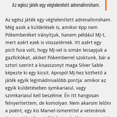
Az egész játék egy végtelenített adrenalinroham.
Az egész játék egy végtelenített adrenalinroham.
Még azok a küldetések is, amikor épp nem
Pókemberéket irányítjuk, hanem például MJ-t,
mert azért ezek is visszatérnek. Itt azért egy
picit fura volt, hogy MJ-vel is simán lecsapjuk a
gazfickókat, akiket Pókemberrel szoktunk, bár a
sztori szerint a kisasszonyt maga Silver Sable
képezte ki egy kicsit. Apropó! MJ-hez köthető a
játék egyik legimádnivalóbb pontja: amikor az
egyik küldetéseben symkariaiul, vagy
szimkariaiul kell beszélnie. Én itt hangosan
felnyerítettem, de komolyan. Nem akarom lelőni
a poént, egy kis Marvel-ismerettel a veteránok