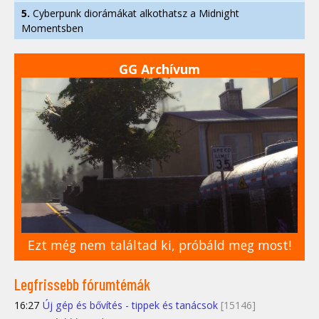
5.
Cyberpunk diorámákat alkothatsz a Midnight
Momentsben
GG Archívum
Ezt még nem találtad ki, próbáld meg most!
Legfrissebb fórumtémák
16:27
Új gép és bővítés - tippek és tanácsok
[15146]