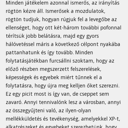
Minden játékelem azonnal ismerős, az irányítás
rögtön kézre áll. Ismerősek a mozdulatok,
rögtön tudjuk, hogyan rúgjuk fel a levegőbe az
ellenséget, hogy ott két-három további pofonnal
térítsük jobb belátásra, majd egy gyors
hálóvetéssel máris a következő célpont nyakába
pattanhatunk és így tovább. Minden
folytatásjátékban furcsállni szoktam, hogy az
előző részben megszerzett felszerelések,
képességek és egyebek miért tűnnek el a
folytatásra, hogy újra meg kelljen őket szerezni.
Ez egy picit most is így van, de cseppet sem
zavaró. Annyi tennivalónk lesz a városban, annyi
az összegyűjteni való, az ilyen-olyan
mellékküldetés és tevékenység, amelyekkel XP-t,
alkatrészeket és egyebeket szerezhetünk, hogy