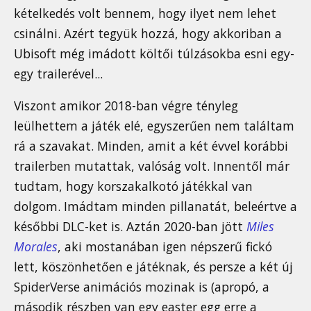
kételkedés volt bennem, hogy ilyet nem lehet
csinálni. Azért tegyük hozzá, hogy akkoriban a
Ubisoft még imádott költői túlzásokba esni egy-
egy trailerével...
Viszont amikor 2018-ban végre tényleg
leülhettem a játék elé, egyszerűen nem találtam
rá a szavakat. Minden, amit a két évvel korábbi
trailerben mutattak, valóság volt. Innentől már
tudtam, hogy korszakalkotó játékkal van
dolgom. Imádtam minden pillanatát, beleértve a
későbbi DLC-ket is. Aztán 2020-ban jött
Miles
Morales
, aki mostanában igen népszerű fickó
lett, köszönhetően e játéknak, és persze a két új
SpiderVerse animációs mozinak is (apropó, a
második részben van egy easter egg erre a