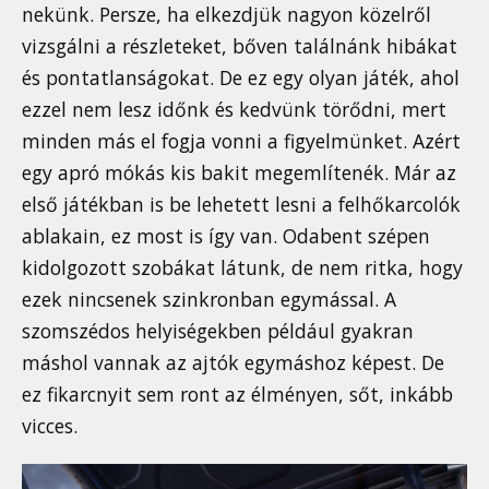
nekünk. Persze, ha elkezdjük nagyon közelről
vizsgálni a részleteket, bőven találnánk hibákat
és pontatlanságokat. De ez egy olyan játék, ahol
ezzel nem lesz időnk és kedvünk törődni, mert
minden más el fogja vonni a figyelmünket. Azért
egy apró mókás kis bakit megemlítenék. Már az
első játékban is be lehetett lesni a felhőkarcolók
ablakain, ez most is így van. Odabent szépen
kidolgozott szobákat látunk, de nem ritka, hogy
ezek nincsenek szinkronban egymással. A
szomszédos helyiségekben például gyakran
máshol vannak az ajtók egymáshoz képest. De
ez fikarcnyit sem ront az élményen, sőt, inkább
vicces.