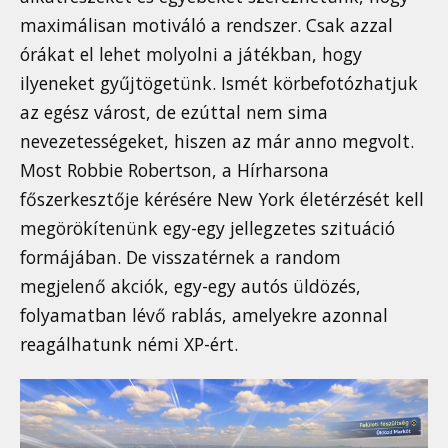
maximálisan motiváló a rendszer. Csak azzal
órákat el lehet molyolni a játékban, hogy
ilyeneket gyűjtögetünk. Ismét körbefotózhatjuk
az egész várost, de ezúttal nem sima
nevezetességeket, hiszen az már anno megvolt.
Most Robbie Robertson, a Hírharsona
főszerkesztője kérésére New York életérzését kell
megörökítenünk egy-egy jellegzetes szituáció
formájában. De visszatérnek a random
megjelenő akciók, egy-egy autós üldözés,
folyamatban lévő rablás, amelyekre azonnal
reagálhatunk némi XP-ért.