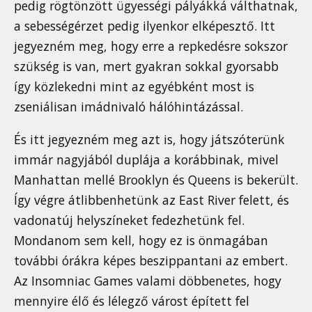
pedig rögtönzött ügyességi pályákká válthatnak,
a sebességérzet pedig ilyenkor elképesztő. Itt
jegyezném meg, hogy erre a repkedésre sokszor
szükség is van, mert gyakran sokkal gyorsabb
így közlekedni mint az egyébként most is
zseniálisan imádnivaló hálóhintázással.
És itt jegyezném meg azt is, hogy játszóterünk
immár nagyjából duplája a korábbinak, mivel
Manhattan mellé Brooklyn és Queens is bekerült.
Így végre átlibbenhetünk az East River felett, és
vadonatúj helyszíneket fedezhetünk fel.
Mondanom sem kell, hogy ez is önmagában
további órákra képes beszippantani az embert.
Az Insomniac Games valami döbbenetes, hogy
mennyire élő és lélegző várost épített fel