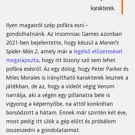
karakterek.
Ilyen magasról szép pofára esni –
gondolhatnánk. Az Insomniac Games azonban
2021-ben bejelentette, hogy készül a
Marvel's
Spider-Man 2
, amely már a
legelső előzetesével
megalapozta
, hogy itt bizony szó sem lehet
pofára esésről. Az egy dolog, hogy Peter Parker és
Miles Morales is irányítható karakterek lesznek a
játékban, de az, hogy a videót végig Venom
narrálja, aki a végén egy pillanatra bele is
vigyorog a képernyőbe, na attól konkrétan
borsódzott a hátam. Ennek már szintén két éve,
most pedig itt ülök a gép előtt és próbálom
összeszedni a gondolataimat.