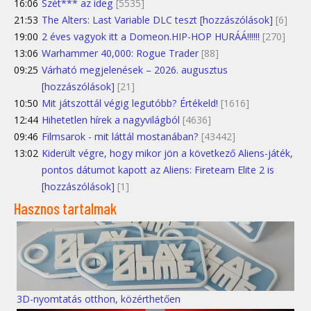
16:06
Szét*** az ideg
[5535]
21:53
The Alters: Last Variable DLC teszt [hozzászólások]
[6]
19:00
2 éves vagyok itt a Domeon.HIP-HOP HURÁÁ!!!!!!
[270]
13:06
Warhammer 40,000: Rogue Trader
[88]
09:25
Várható megjelenések – 2026. augusztus
[hozzászólások]
[21]
10:50
Mit játszottál végig legutóbb? Értékeld!
[1616]
12:44
Hihetetlen hírek a nagyvilágból
[4636]
09:46
Filmsarok - mit láttál mostanában?
[43442]
13:02
Kiderült végre, hogy mikor jön a következő Aliens-játék,
pontos dátumot kapott az Aliens: Fireteam Elite 2 is
[hozzászólások]
[1]
Hasznos tartalmak
3D-nyomtatás otthon, közérthetően