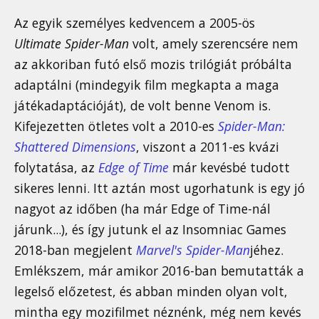
Az egyik személyes kedvencem a 2005-ös
Ultimate Spider-Man
volt, amely szerencsére nem
az akkoriban futó első mozis trilógiát próbálta
adaptálni (mindegyik film megkapta a maga
játékadaptációját), de volt benne Venom is.
Kifejezetten ötletes volt a 2010-es
Spider-Man:
Shattered Dimensions
, viszont a 2011-es kvázi
folytatása, az
Edge of Time
már kevésbé tudott
sikeres lenni. Itt aztán most ugorhatunk is egy jó
nagyot az időben (ha már Edge of Time-nál
járunk...), és így jutunk el az Insomniac Games
2018-ban megjelent
Marvel's Spider-Man
jéhez.
Emlékszem, már amikor 2016-ban bemutatták a
legelső előzetest, és abban minden olyan volt,
mintha egy mozifilmet néznénk, még nem kevés