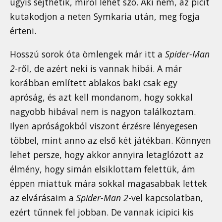
úgyis sejthetik, miről lehet szó. Aki nem, az picit
kutakodjon a neten Symkaria után, meg fogja
érteni.
Hosszú sorok óta ömlengek már itt a
Spider-Man
2
-ről, de azért neki is vannak hibái. A már
korábban említett ablakos baki csak egy
apróság, és azt kell mondanom, hogy sokkal
nagyobb hibával nem is nagyon találkoztam.
Ilyen apróságokból viszont érzésre lényegesen
többel, mint anno az első két játékban. Könnyen
lehet persze, hogy akkor annyira letaglózott az
élmény, hogy simán elsiklottam felettük, ám
éppen miattuk mára sokkal magasabbak lettek
az elvárásaim a
Spider-Man 2
-vel kapcsolatban,
ezért tűnnek fel jobban. De vannak icipici kis