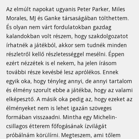
Az elmúlt napokat ugyanis Peter Parker, Miles
Morales, MJ és Ganke társaságában tölthettem.
És olyan nem várt fordulatokban gazdag
kalandokban volt részem, hogy szakdolgozatot
írhatnék a játékból, akkor sem tudnék minden
részletről kellő részletességgel mesélni. Éppen
ezért nézzétek is el nekem, ha jelen írásom
további része kevésbé lesz aprólékos. Ennek
egyik oka, hogy tényleg annyi, de annyi tartalom
és élmény szorult ebbe a játékba, hogy az valami
elképesztő. A másik oka pedig az, hogy ezeket az
élményeket nem is lehet igazán szöveges
formában visszaadni. Mintha egy Michelin-
csillagos étterem főfogásának ízvilágát
próbálnám körülírni. Megteszem, ami tőlem