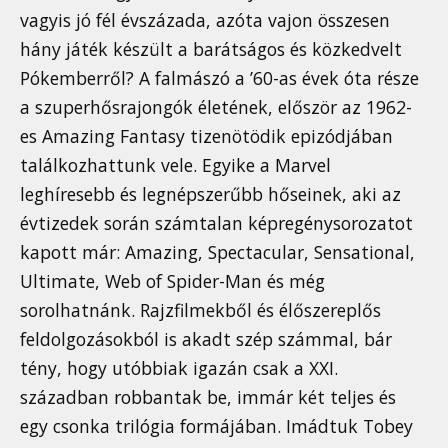
vagyis jó fél évszázada, azóta vajon összesen
hány játék készült a barátságos és közkedvelt
Pókemberről? A falmászó a ’60-as évek óta része
a szuperhősrajongók életének, először az 1962-
es Amazing Fantasy tizenötödik epizódjában
találkozhattunk vele. Egyike a Marvel
leghíresebb és legnépszerűbb hőseinek, aki az
évtizedek során számtalan képregénysorozatot
kapott már: Amazing, Spectacular, Sensational,
Ultimate, Web of Spider-Man és még
sorolhatnánk. Rajzfilmekből és élőszereplős
feldolgozásokból is akadt szép számmal, bár
tény, hogy utóbbiak igazán csak a XXI.
században robbantak be, immár két teljes és
egy csonka trilógia formájában. Imádtuk Tobey