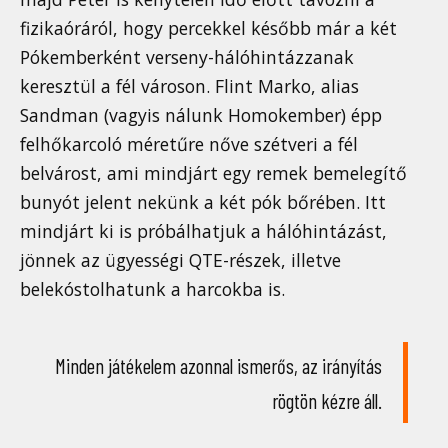
fizikaóráról, hogy percekkel később már a két
Pókemberként verseny-hálóhintázzanak
keresztül a fél városon. Flint Marko, alias
Sandman (vagyis nálunk Homokember) épp
felhőkarcoló méretűre nőve szétveri a fél
belvárost, ami mindjárt egy remek bemelegítő
bunyót jelent nekünk a két pók bőrében. Itt
mindjárt ki is próbálhatjuk a hálóhintázást,
jönnek az ügyességi QTE-részek, illetve
belekóstolhatunk a harcokba is.
Minden játékelem azonnal ismerős, az irányítás
rögtön kézre áll.