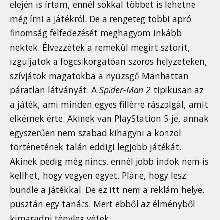
elején is írtam, ennél sokkal többet is lehetne
még írni a játékról. De a rengeteg többi apró
finomság felfedezését meghagyom inkább
nektek. Élvezzétek a remekül megírt sztorit,
izguljatok a fogcsikorgatóan szoros helyzeteken,
szívjátok magatokba a nyüzsgő Manhattan
páratlan látványát. A
Spider-Man 2
tipikusan az
a játék, ami minden egyes fillérre rászolgál, amit
elkérnek érte. Akinek van PlayStation 5-je, annak
egyszerűen nem szabad kihagyni a konzol
történetének talán eddigi legjobb játékát.
Akinek pedig még nincs, ennél jobb indok nem is
kellhet, hogy vegyen egyet. Pláne, hogy lesz
bundle a játékkal. De ez itt nem a reklám helye,
pusztán egy tanács. Mert ebből az élményből
kimaradni tényleg vétek.