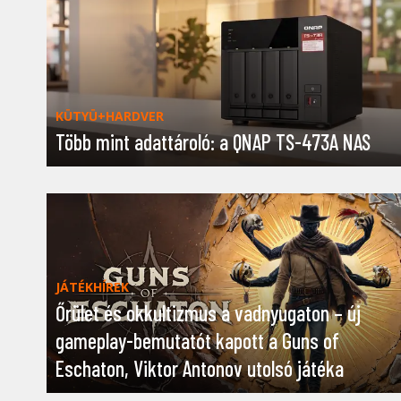
KÜTYÜ+HARDVER
Több mint adattároló: a QNAP TS-473A NAS
JÁTÉKHÍREK
Őrület és okkultizmus a vadnyugaton – új
gameplay-bemutatót kapott a Guns of
Eschaton, Viktor Antonov utolsó játéka