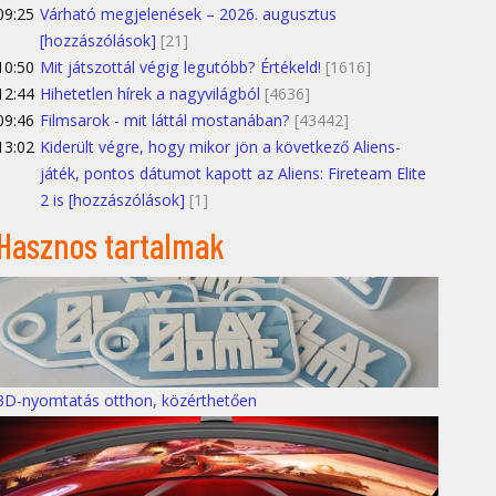
09:25
Várható megjelenések – 2026. augusztus
[hozzászólások]
[21]
10:50
Mit játszottál végig legutóbb? Értékeld!
[1616]
12:44
Hihetetlen hírek a nagyvilágból
[4636]
09:46
Filmsarok - mit láttál mostanában?
[43442]
13:02
Kiderült végre, hogy mikor jön a következő Aliens-
játék, pontos dátumot kapott az Aliens: Fireteam Elite
2 is [hozzászólások]
[1]
Hasznos tartalmak
3D-nyomtatás otthon, közérthetően