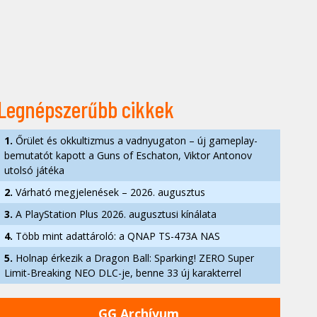
Legnépszerűbb cikkek
1.
Őrület és okkultizmus a vadnyugaton – új gameplay-
bemutatót kapott a Guns of Eschaton, Viktor Antonov
utolsó játéka
2.
Várható megjelenések – 2026. augusztus
3.
A PlayStation Plus 2026. augusztusi kínálata
4.
Több mint adattároló: a QNAP TS-473A NAS
5.
Holnap érkezik a Dragon Ball: Sparking! ZERO Super
Limit-Breaking NEO DLC-je, benne 33 új karakterrel
GG Archívum