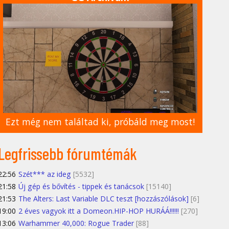
Ezt még nem találtad ki, próbáld meg most!
Legfrissebb fórumtémák
22:56
Szét*** az ideg
[5532]
21:58
Új gép és bővítés - tippek és tanácsok
[15140]
21:53
The Alters: Last Variable DLC teszt [hozzászólások]
[6]
19:00
2 éves vagyok itt a Domeon.HIP-HOP HURÁÁ!!!!!!
[270]
13:06
Warhammer 40,000: Rogue Trader
[88]