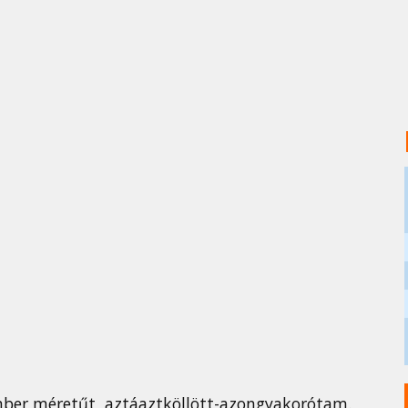
mber méretűt, aztáaztköllött-azongyakorótam.