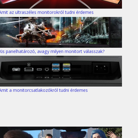
Amit az ultraszéles monitorokról tudni érdemes
Kis panelhatározó, avagy milyen monitort válasszak?
Amit a monitorcsatlakozókról tudni érdemes