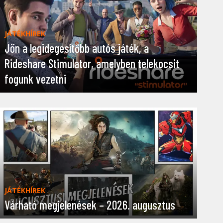
JÁTÉKHÍREK
Jön a legidegesítőbb autós játék, a
Rideshare Stimulator, amelyben telekocsit
fogunk vezetni
JÁTÉKHÍREK
Várható megjelenések – 2026. augusztus