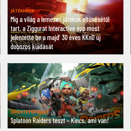
JÁTÉKHÍREK
Míg a világ a lemezes játékok eltűnésétől
tart, a Ziggurat Interactive épp most
jelentette be a majd’ 30 éves KKnD új
dobozos kiadását
ISMERTETŐ/TESZT
Splatoon Raiders teszt – Kincs, ami van!