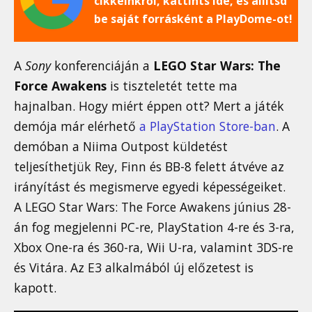
cikkeinkről, kattints ide, és állítsd
be saját forrásként a PlayDome-ot!
A
Sony
konferenciáján a
LEGO Star Wars: The
Force Awakens
is tiszteletét tette ma
hajnalban. Hogy miért éppen ott? Mert a játék
demója már elérhető
a PlayStation Store-ban
. A
demóban a Niima Outpost küldetést
teljesíthetjük Rey, Finn és BB-8 felett átvéve az
irányítást és megismerve egyedi képességeiket.
A LEGO Star Wars: The Force Awakens június 28-
án fog megjelenni PC-re, PlayStation 4-re és 3-ra,
Xbox One-ra és 360-ra, Wii U-ra, valamint 3DS-re
és Vitára. Az E3 alkalmából új előzetest is
kapott.