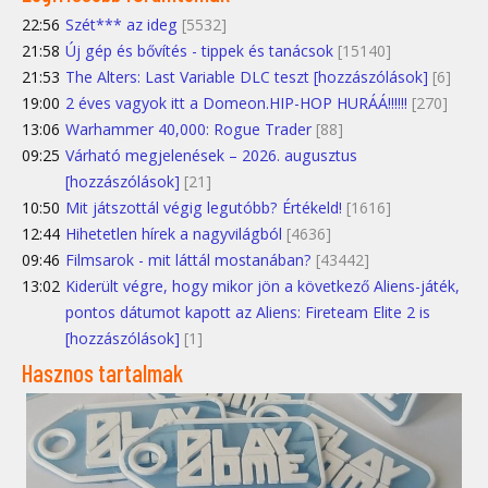
22:56
Szét*** az ideg
[5532]
21:58
Új gép és bővítés - tippek és tanácsok
[15140]
21:53
The Alters: Last Variable DLC teszt [hozzászólások]
[6]
19:00
2 éves vagyok itt a Domeon.HIP-HOP HURÁÁ!!!!!!
[270]
13:06
Warhammer 40,000: Rogue Trader
[88]
09:25
Várható megjelenések – 2026. augusztus
[hozzászólások]
[21]
10:50
Mit játszottál végig legutóbb? Értékeld!
[1616]
12:44
Hihetetlen hírek a nagyvilágból
[4636]
09:46
Filmsarok - mit láttál mostanában?
[43442]
13:02
Kiderült végre, hogy mikor jön a következő Aliens-játék,
pontos dátumot kapott az Aliens: Fireteam Elite 2 is
[hozzászólások]
[1]
Hasznos tartalmak