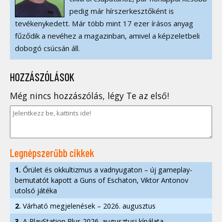
pedig már hírszerkesztőként is
tevékenykedett. Már több mint 17 ezer írásos anyag
fűződik a nevéhez a magazinban, amivel a képzeletbeli
dobogó csúcsán áll.
HOZZÁSZÓLÁSOK
Még nincs hozzászólás, légy Te az első!
Legnépszerűbb cikkek
1.
Őrület és okkultizmus a vadnyugaton – új gameplay-
bemutatót kapott a Guns of Eschaton, Viktor Antonov
utolsó játéka
2.
Várható megjelenések – 2026. augusztus
3.
A PlayStation Plus 2026. augusztusi kínálata