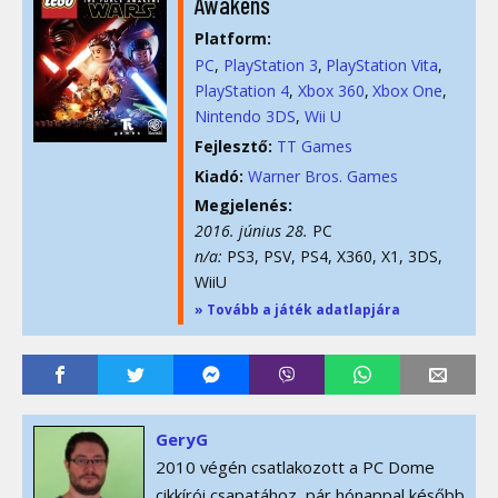
Awakens
Platform:
PC
PlayStation 3
PlayStation Vita
PlayStation 4
Xbox 360
Xbox One
Nintendo 3DS
Wii U
Fejlesztő:
TT Games
Kiadó:
Warner Bros. Games
Megjelenés:
2016. június 28.
PC
n/a:
PS3, PSV, PS4, X360, X1, 3DS,
WiiU
» Tovább a játék adatlapjára
GeryG
2010 végén csatlakozott a PC Dome
cikkírói csapatához, pár hónappal később