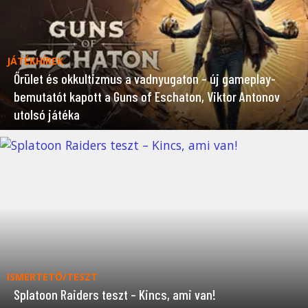
JÁTÉKHÍREK
Őrület és okkultizmus a vadnyugaton – új gameplay-
bemutatót kapott a Guns of Eschaton, Viktor Antonov
utolsó játéka
ISMERTETŐ/TESZT
Splatoon Raiders teszt – Kincs, ami van!