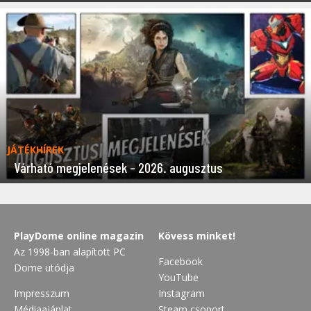
JÁTÉKHÍREK
Várható megjelenések – 2026. augusztus
PlayDome online magazin
Kövess minket!
Az 1998-ban alapított PC
Facebook
Dome utódja
YouTube
Impresszum
Instagram
Médiaajánlat
Steam csoport