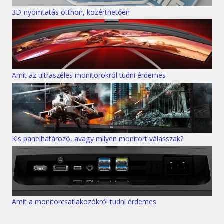
3D-nyomtatás otthon, közérthetően
Amit az ultraszéles monitorokról tudni érdemes
Kis panelhatározó, avagy milyen monitort válasszak?
Amit a monitorcsatlakozókról tudni érdemes