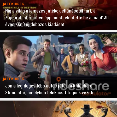
JÁTÉKHÍREK
Míg a világ a lemezes játékok eltűnésétől tart, a
Ziggurat Interactive épp most jelentette be a majd’ 30
éves KKnD új dobozos kiadását
JÁTÉKHÍREK
Jön a legidegesítőbb autós játék, a Rideshare
Stimulator, amelyben telekocsit fogunk vezetni