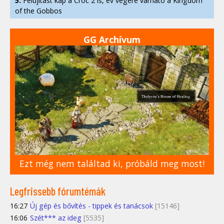
5.
Felújítást kap a Croc 2 is, év végére várható a Kingdom
of the Gobbos
GG Archívum
Ezt még nem találtad ki, próbáld meg most!
Legfrissebb fórumtémák
16:27
Új gép és bővítés - tippek és tanácsok
[15146]
16:06
Szét*** az ideg
[5535]