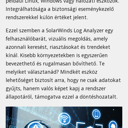
például Linux, Windows vagy hálózati eszközök.
Integrálhatósága a biztonsági eseménykezelő
rendszerekkel külön értéket jelent.
Ezzel szemben a SolarWinds Log Analyzer egy
felhasználóbarát, vizuális megoldás, amely
azonnali keresést, riasztásokat és trendeket
kínál. Kisebb környezetekben is egyszerűen
bevezethető és rugalmasan bővíthető. Te
melyiket választanád? Mindkét eszköz
lehetőséget biztosít arra, hogy ne csak adatokat
gyűjts, hanem valós képet kapj a rendszer
állapotáról, támogatva ezzel a döntéshozatalt.