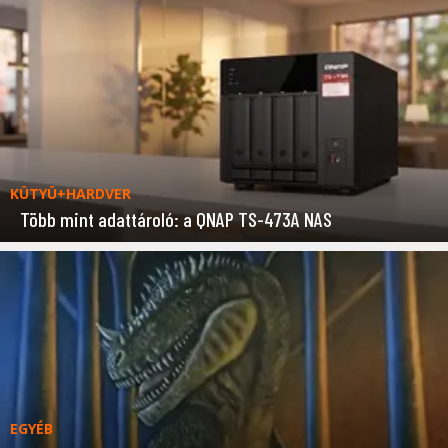
KÜTYÜ+HARDVER
Több mint adattároló: a QNAP TS-473A NAS
EGYÉB