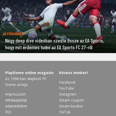
JÁTÉKHÍREK
Négy deep dive videóban szedte össze az EA Sports,
hogy mit érdemes tudni az EA Sports FC 27-ről
PlayDome online magazin
Kövess minket!
Az 1998-ban alapított PC
Facebook
Dome utódja
YouTube
Impresszum
Instagram
Médiaajánlat
Steam csoport
Adatvédelem
Steam kurátor
RSS
TikTok