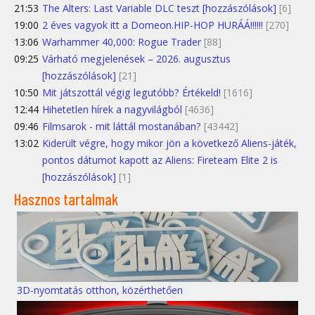
21:53
The Alters: Last Variable DLC teszt [hozzászólások]
[6]
19:00
2 éves vagyok itt a Domeon.HIP-HOP HURÁÁ!!!!!!
[270]
13:06
Warhammer 40,000: Rogue Trader
[88]
09:25
Várható megjelenések – 2026. augusztus
[hozzászólások]
[21]
10:50
Mit játszottál végig legutóbb? Értékeld!
[1616]
12:44
Hihetetlen hírek a nagyvilágból
[4636]
09:46
Filmsarok - mit láttál mostanában?
[43442]
13:02
Kiderült végre, hogy mikor jön a következő Aliens-játék,
pontos dátumot kapott az Aliens: Fireteam Elite 2 is
[hozzászólások]
[1]
Hasznos tartalmak
3D-nyomtatás otthon, közérthetően