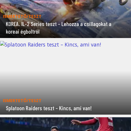
ISMERTETŐ/TESZT
KOREA. IL-2 Series teszt – Lehozza a csillagokat a
koreai égboltról
ISMERTETŐ/TESZT
Splatoon Raiders teszt – Kincs, ami van!