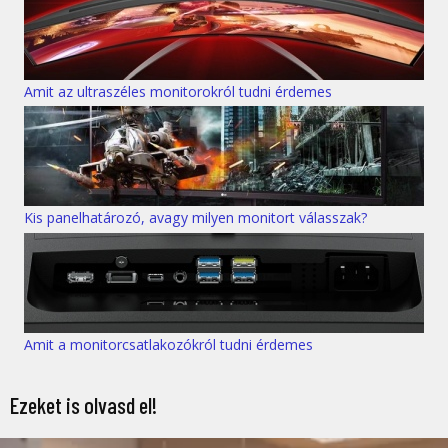
Amit az ultraszéles monitorokról tudni érdemes
Kis panelhatározó, avagy milyen monitort válasszak?
Amit a monitorcsatlakozókról tudni érdemes
Ezeket is olvasd el!