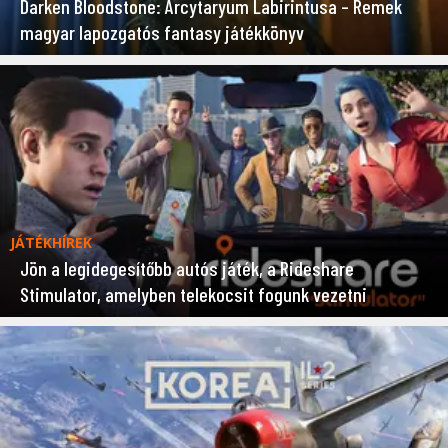
Darken Bloodstone: Arcytaryum Labirintusa – Remek
magyar lapozgatós fantasy játékkönyv
JÁTÉKHÍREK
Jön a legidegesítőbb autós játék, a Rideshare
Stimulator, amelyben telekocsit fogunk vezetni