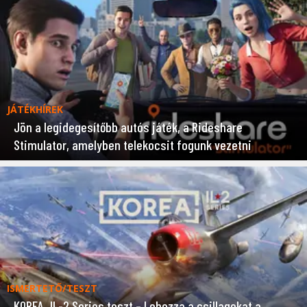
JÁTÉKHÍREK
Jön a legidegesítőbb autós játék, a Rideshare
Stimulator, amelyben telekocsit fogunk vezetni
ISMERTETŐ/TESZT
KOREA. IL-2 Series teszt – Lehozza a csillagokat a