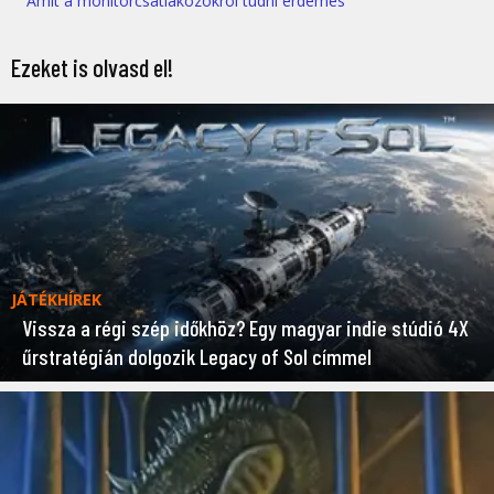
Amit a monitorcsatlakozókról tudni érdemes
Ezeket is olvasd el!
JÁTÉKHÍREK
Vissza a régi szép időkhöz? Egy magyar indie stúdió 4X
űrstratégián dolgozik Legacy of Sol címmel