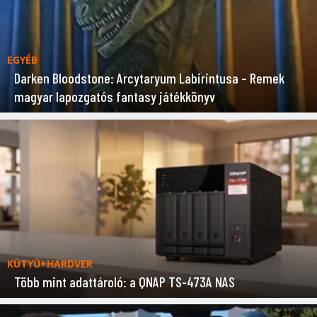
EGYÉB
Darken Bloodstone: Arcytaryum Labirintusa – Remek
magyar lapozgatós fantasy játékkönyv
KÜTYÜ+HARDVER
Több mint adattároló: a QNAP TS-473A NAS