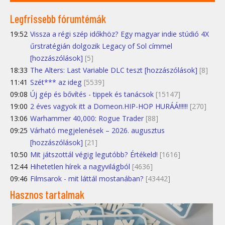
Legfrissebb fórumtémák
19:52
Vissza a régi szép időkhöz? Egy magyar indie stúdió 4X
űrstratégián dolgozik Legacy of Sol címmel
[hozzászólások]
[5]
18:33
The Alters: Last Variable DLC teszt [hozzászólások]
[8]
11:41
Szét*** az ideg
[5539]
09:08
Új gép és bővítés - tippek és tanácsok
[15147]
19:00
2 éves vagyok itt a Domeon.HIP-HOP HURÁÁ!!!!!!
[270]
13:06
Warhammer 40,000: Rogue Trader
[88]
09:25
Várható megjelenések – 2026. augusztus
[hozzászólások]
[21]
10:50
Mit játszottál végig legutóbb? Értékeld!
[1616]
12:44
Hihetetlen hírek a nagyvilágból
[4636]
09:46
Filmsarok - mit láttál mostanában?
[43442]
Hasznos tartalmak