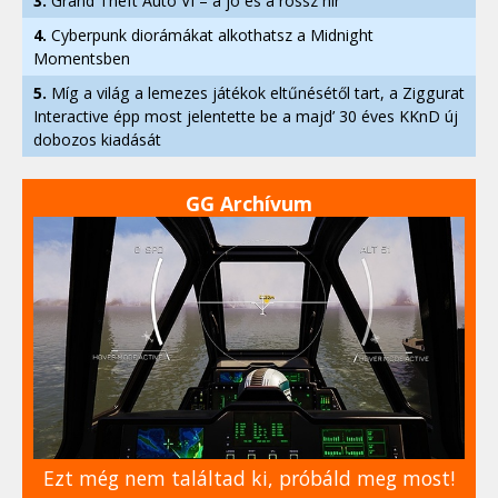
3.
Grand Theft Auto VI – a jó és a rossz hír
4.
Cyberpunk diorámákat alkothatsz a Midnight
Momentsben
5.
Míg a világ a lemezes játékok eltűnésétől tart, a Ziggurat
Interactive épp most jelentette be a majd’ 30 éves KKnD új
dobozos kiadását
GG Archívum
Ezt még nem találtad ki, próbáld meg most!