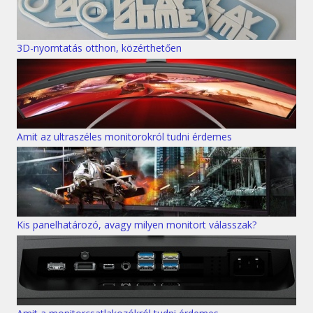
3D-nyomtatás otthon, közérthetően
Amit az ultraszéles monitorokról tudni érdemes
Kis panelhatározó, avagy milyen monitort válasszak?