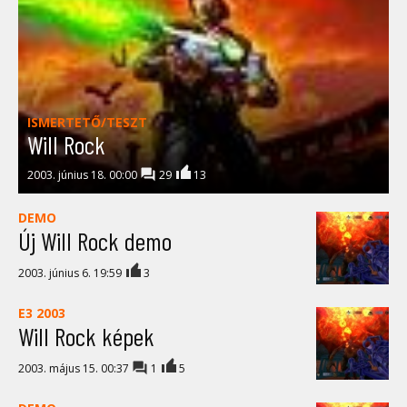
ISMERTETŐ/TESZT
Will Rock
2003. június 18. 00:00
29
13
DEMO
Új Will Rock demo
2003. június 6. 19:59
3
E3 2003
Will Rock képek
2003. május 15. 00:37
1
5