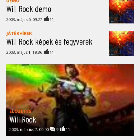
DEMO
Will Rock demo
2003. május 6. 09:27
11
JÁTÉKHÍREK
Will Rock képek és fegyverek
2003. május 1. 19:36
11
ELŐZETES
Will Rock
2003. március 7. 00:00
9
11