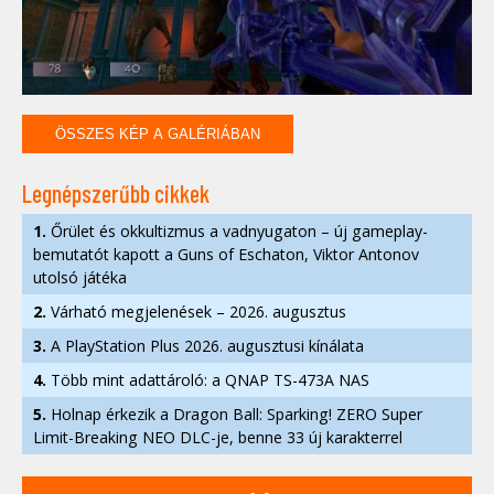
ÖSSZES KÉP A GALÉRIÁBAN
Legnépszerűbb cikkek
1.
Őrület és okkultizmus a vadnyugaton – új gameplay-
bemutatót kapott a Guns of Eschaton, Viktor Antonov
utolsó játéka
2.
Várható megjelenések – 2026. augusztus
3.
A PlayStation Plus 2026. augusztusi kínálata
4.
Több mint adattároló: a QNAP TS-473A NAS
5.
Holnap érkezik a Dragon Ball: Sparking! ZERO Super
Limit-Breaking NEO DLC-je, benne 33 új karakterrel