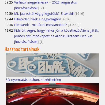
09:25
Várható megjelenések – 2026. augusztus
[hozzászólások]
[21]
10:50
Mit játszottál végig legutóbb? Értékeld!
[1616]
12:44
Hihetetlen hírek a nagyvilágból
[4636]
09:46
Filmsarok - mit láttál mostanában?
[43442]
13:02
Kiderült végre, hogy mikor jön a következő Aliens-játék,
pontos dátumot kapott az Aliens: Fireteam Elite 2 is
[hozzászólások]
[1]
Hasznos tartalmak
3D-nyomtatás otthon, közérthetően