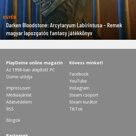
EGYÉB
Darken Bloodstone: Arcytaryum Labirintusa – Remek
magyar lapozgatós fantasy játékkönyv
PlayDome online magazin
Kövess minket!
Az 1998-ban alapított PC
Facebook
Dome utódja
YouTube
Impresszum
Instagram
Médiaajánlat
Steam csoport
Adatvédelem
Steam kurátor
RSS
TikTok
Blogok
Partnerek