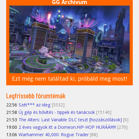
GG Archívum
Ezt még nem találtad ki, próbáld meg most!
Legfrissebb fórumtémák
22:56
Szét*** az ideg
[5532]
21:58
Új gép és bővítés - tippek és tanácsok
[15140]
21:53
The Alters: Last Variable DLC teszt [hozzászólások]
[6]
19:00
2 éves vagyok itt a Domeon.HIP-HOP HURÁÁ!!!!!!
[270]
13:06
Warhammer 40,000: Rogue Trader
[88]