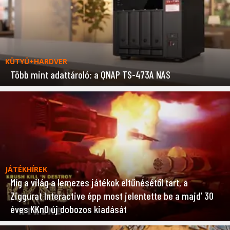
KÜTYÜ+HARDVER
Több mint adattároló: a QNAP TS-473A NAS
JÁTÉKHÍREK
Míg a világ a lemezes játékok eltűnésétől tart, a
Ziggurat Interactive épp most jelentette be a majd’ 30
éves KKnD új dobozos kiadását