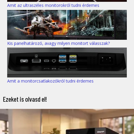
Amit az ultraszéles monitorokról tudni érdemes
Kis panelhatározó, avagy milyen monitort válasszak?
Amit a monitorcsatlakozókról tudni érdemes
Ezeket is olvasd el!