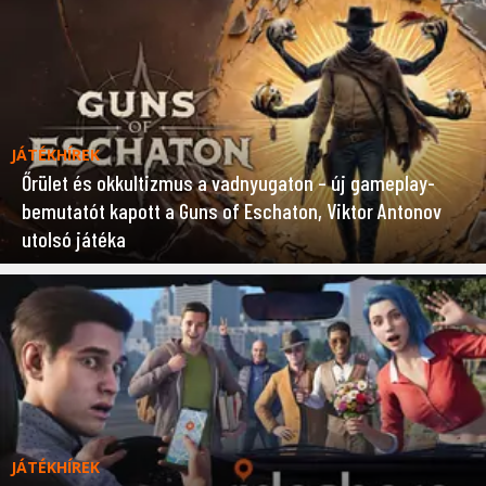
JÁTÉKHÍREK
Őrület és okkultizmus a vadnyugaton – új gameplay-
bemutatót kapott a Guns of Eschaton, Viktor Antonov
utolsó játéka
JÁTÉKHÍREK