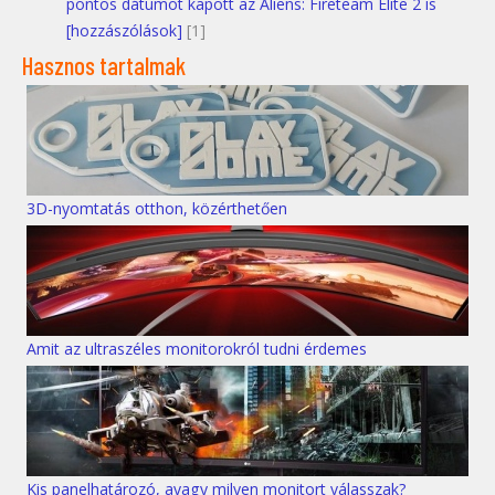
pontos dátumot kapott az Aliens: Fireteam Elite 2 is
[hozzászólások]
[1]
Hasznos tartalmak
3D-nyomtatás otthon, közérthetően
Amit az ultraszéles monitorokról tudni érdemes
Kis panelhatározó, avagy milyen monitort válasszak?