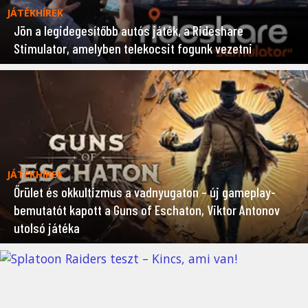
JÁTÉKHÍREK
Jön a legidegesítőbb autós játék, a Rideshare
Stimulator, amelyben telekocsit fogunk vezetni
JÁTÉKHÍREK
Őrület és okkultizmus a vadnyugaton – új gameplay-
bemutatót kapott a Guns of Eschaton, Viktor Antonov
utolsó játéka