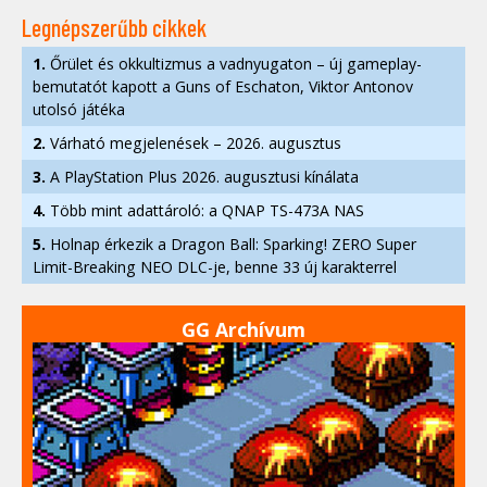
Legnépszerűbb cikkek
1.
Őrület és okkultizmus a vadnyugaton – új gameplay-
bemutatót kapott a Guns of Eschaton, Viktor Antonov
utolsó játéka
2.
Várható megjelenések – 2026. augusztus
3.
A PlayStation Plus 2026. augusztusi kínálata
4.
Több mint adattároló: a QNAP TS-473A NAS
5.
Holnap érkezik a Dragon Ball: Sparking! ZERO Super
Limit-Breaking NEO DLC-je, benne 33 új karakterrel
GG Archívum