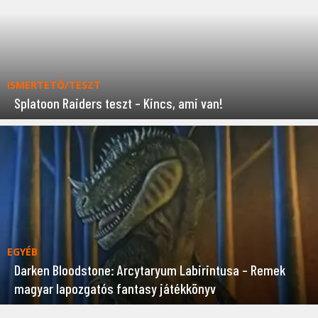
ISMERTETŐ/TESZT
Splatoon Raiders teszt – Kincs, ami van!
EGYÉB
Darken Bloodstone: Arcytaryum Labirintusa – Remek
magyar lapozgatós fantasy játékkönyv