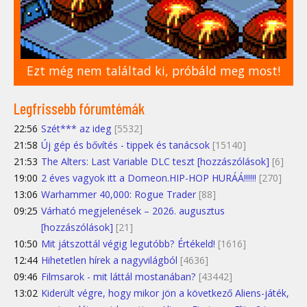
Ezt még nem találtad ki, próbáld meg most!
Legfrissebb fórumtémák
22:56
Szét*** az ideg
[5532]
21:58
Új gép és bővítés - tippek és tanácsok
[15140]
21:53
The Alters: Last Variable DLC teszt [hozzászólások]
[6]
19:00
2 éves vagyok itt a Domeon.HIP-HOP HURÁÁ!!!!!!
[270]
13:06
Warhammer 40,000: Rogue Trader
[88]
09:25
Várható megjelenések – 2026. augusztus
[hozzászólások]
[21]
10:50
Mit játszottál végig legutóbb? Értékeld!
[1616]
12:44
Hihetetlen hírek a nagyvilágból
[4636]
09:46
Filmsarok - mit láttál mostanában?
[43442]
13:02
Kiderült végre, hogy mikor jön a következő Aliens-játék,