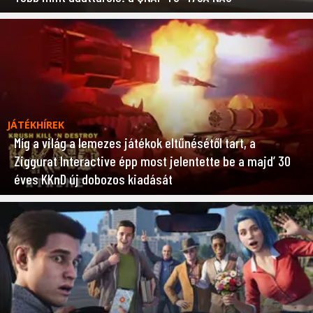
JÁTÉKHÍREK
Míg a világ a lemezes játékok eltűnésétől tart, a
Ziggurat Interactive épp most jelentette be a majd’ 30
éves KKnD új dobozos kiadását