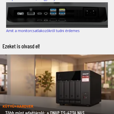
Amit a monitorcsatlakozókról tudni érdemes
Ezeket is olvasd el!
KÜTYÜ+HARDVER
Több mint adattároló: a QNAP TS-473A NAS