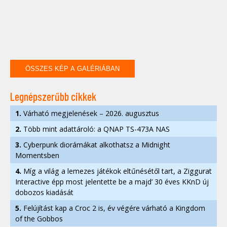
ÖSSZES KÉP A GALÉRIÁBAN
Legnépszerűbb cikkek
1.
Várható megjelenések – 2026. augusztus
2.
Több mint adattároló: a QNAP TS-473A NAS
3.
Cyberpunk diorámákat alkothatsz a Midnight
Momentsben
4.
Míg a világ a lemezes játékok eltűnésétől tart, a Ziggurat
Interactive épp most jelentette be a majd’ 30 éves KKnD új
dobozos kiadását
5.
Felújítást kap a Croc 2 is, év végére várható a Kingdom
of the Gobbos