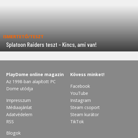
ISMERTETŐ/TESZT
Splatoon Raiders teszt – Kincs, ami van!
PlayDome online magazin
Kövess minket!
Az 1998-ban alapított PC
Facebook
Dome utódja
YouTube
Impresszum
Instagram
Médiaajánlat
Steam csoport
Adatvédelem
Steam kurátor
RSS
TikTok
Blogok