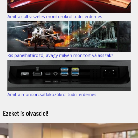
Amit az ultraszéles monitorokról tudni érdemes
Kis panelhatározó, avagy milyen monitort válasszak?
Amit a monitorcsatlakozókról tudni érdemes
Ezeket is olvasd el!