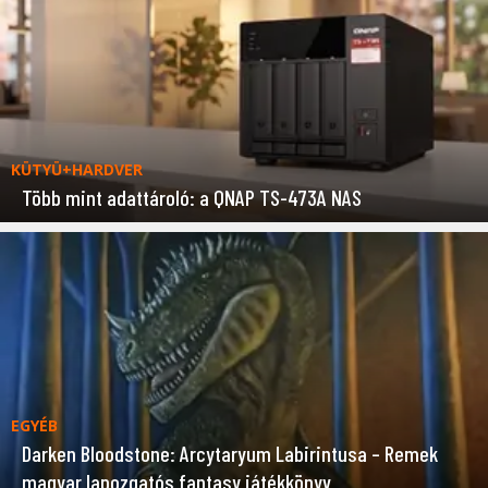
KÜTYÜ+HARDVER
Több mint adattároló: a QNAP TS-473A NAS
EGYÉB
Darken Bloodstone: Arcytaryum Labirintusa – Remek
magyar lapozgatós fantasy játékkönyv