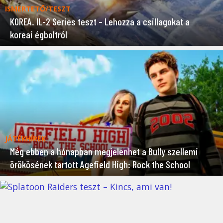
ISMERTETŐ/TESZT
KOREA. IL-2 Series teszt – Lehozza a csillagokat a
koreai égboltról
JÁTÉKHÍREK
Még ebben a hónapban megjelenhet a Bully szellemi
örökösének tartott Agefield High: Rock the School