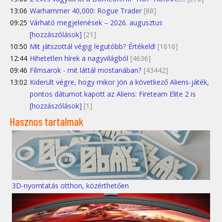
13:06
Warhammer 40,000: Rogue Trader
[88]
09:25
Várható megjelenések – 2026. augusztus
[hozzászólások]
[21]
10:50
Mit játszottál végig legutóbb? Értékeld!
[1616]
12:44
Hihetetlen hírek a nagyvilágból
[4636]
09:46
Filmsarok - mit láttál mostanában?
[43442]
13:02
Kiderült végre, hogy mikor jön a következő Aliens-játék,
pontos dátumot kapott az Aliens: Fireteam Elite 2 is
[hozzászólások]
[1]
Hasznos tartalmak
3D-nyomtatás otthon, közérthetően