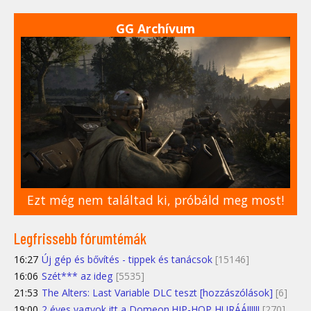
GG Archívum
Ezt még nem találtad ki, próbáld meg most!
Legfrissebb fórumtémák
16:27
Új gép és bővítés - tippek és tanácsok
[15146]
16:06
Szét*** az ideg
[5535]
21:53
The Alters: Last Variable DLC teszt [hozzászólások]
[6]
19:00
2 éves vagyok itt a Domeon.HIP-HOP HURÁÁ!!!!!!
[270]