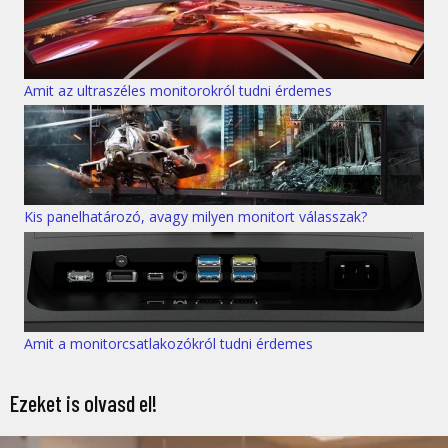
Amit az ultraszéles monitorokról tudni érdemes
Kis panelhatározó, avagy milyen monitort válasszak?
Amit a monitorcsatlakozókról tudni érdemes
Ezeket is olvasd el!