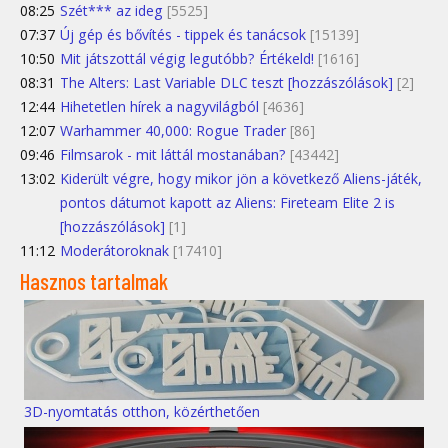
08:25
Szét*** az ideg
[5525]
07:37
Új gép és bővítés - tippek és tanácsok
[15139]
10:50
Mit játszottál végig legutóbb? Értékeld!
[1616]
08:31
The Alters: Last Variable DLC teszt [hozzászólások]
[2]
12:44
Hihetetlen hírek a nagyvilágból
[4636]
12:07
Warhammer 40,000: Rogue Trader
[86]
09:46
Filmsarok - mit láttál mostanában?
[43442]
13:02
Kiderült végre, hogy mikor jön a következő Aliens-játék,
pontos dátumot kapott az Aliens: Fireteam Elite 2 is
[hozzászólások]
[1]
11:12
Moderátoroknak
[17410]
Hasznos tartalmak
3D-nyomtatás otthon, közérthetően