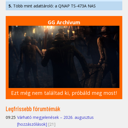
5.
Több mint adattároló: a QNAP TS-473A NAS
GG Archívum
Ezt még nem találtad ki, próbáld meg most!
Legfrissebb fórumtémák
09:25
Várható megjelenések – 2026. augusztus
[hozzászólások]
[21]