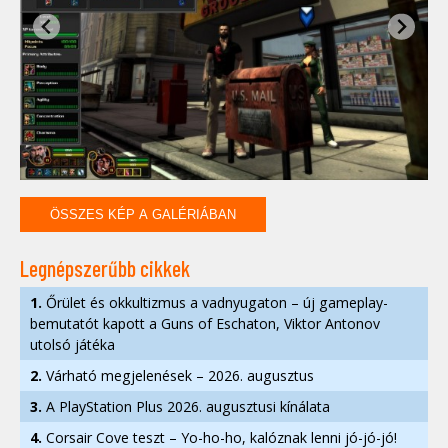
ÖSSZES KÉP A GALÉRIÁBAN
Legnépszerűbb cikkek
1.
Őrület és okkultizmus a vadnyugaton – új gameplay-
bemutatót kapott a Guns of Eschaton, Viktor Antonov
utolsó játéka
2.
Várható megjelenések – 2026. augusztus
3.
A PlayStation Plus 2026. augusztusi kínálata
4.
Corsair Cove teszt – Yo-ho-ho, kalóznak lenni jó-jó-jó!