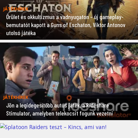
JÁTÉKHÍREK
Őrület és okkultizmus a vadnyugaton – új gameplay-
bemutatót kapott a Guns of Eschaton, Viktor Antonov
utolsó játéka
JÁTÉKHÍREK
Jön a legidegesítőbb autós játék, a Rideshare
Stimulator, amelyben telekocsit fogunk vezetni