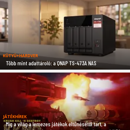
KÜTYÜ+HARDVER
Több mint adattároló: a QNAP TS-473A NAS
JÁTÉKHÍREK
Míg a világ a lemezes játékok eltűnésétől tart, a