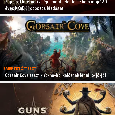
Ziggurat Interactive épp most jelentette be a majd’ 30
éves KKnD új dobozos kiadását
ISMERTETŐ/TESZT
Corsair Cove teszt – Yo-ho-ho, kalóznak lenni jó-jó-jó!