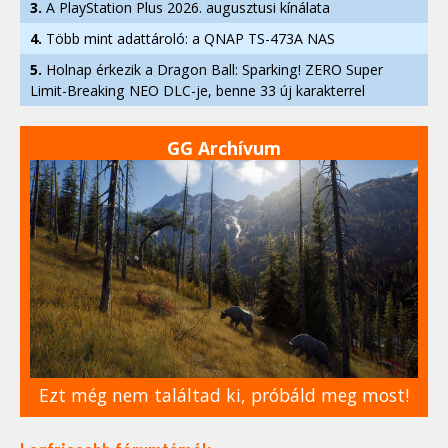
3.
A PlayStation Plus 2026. augusztusi kínálata
4.
Több mint adattároló: a QNAP TS-473A NAS
5.
Holnap érkezik a Dragon Ball: Sparking! ZERO Super
Limit-Breaking NEO DLC-je, benne 33 új karakterrel
GG Archívum
Ezt még nem találtad ki, próbáld meg most!