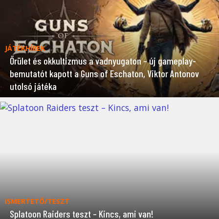
JÁTÉKHÍREK
Őrület és okkultizmus a vadnyugaton – új gameplay-
bemutatót kapott a Guns of Eschaton, Viktor Antonov
utolsó játéka
ISMERTETŐ/TESZT
Splatoon Raiders teszt – Kincs, ami van!