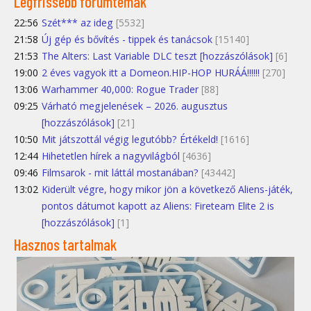
Legfrissebb fórumtémák
22:56
Szét*** az ideg
[5532]
21:58
Új gép és bővítés - tippek és tanácsok
[15140]
21:53
The Alters: Last Variable DLC teszt [hozzászólások]
[6]
19:00
2 éves vagyok itt a Domeon.HIP-HOP HURÁÁ!!!!!!
[270]
13:06
Warhammer 40,000: Rogue Trader
[88]
09:25
Várható megjelenések – 2026. augusztus
[hozzászólások]
[21]
10:50
Mit játszottál végig legutóbb? Értékeld!
[1616]
12:44
Hihetetlen hírek a nagyvilágból
[4636]
09:46
Filmsarok - mit láttál mostanában?
[43442]
13:02
Kiderült végre, hogy mikor jön a következő Aliens-játék,
pontos dátumot kapott az Aliens: Fireteam Elite 2 is
[hozzászólások]
[1]
Hasznos tartalmak