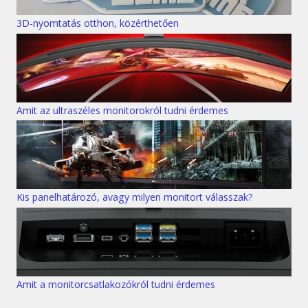
3D-nyomtatás otthon, közérthetően
Amit az ultraszéles monitorokról tudni érdemes
Kis panelhatározó, avagy milyen monitort válasszak?
Amit a monitorcsatlakozókról tudni érdemes