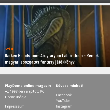
EGYÉB
Darken Bloodstone: Arcytaryum Labirintusa – Remek
magyar lapozgatós fantasy játékkönyv
PlayDome online magazin
Kövess minket!
Az 1998-ban alapított PC
Facebook
Dome utódja
YouTube
Impresszum
Instagram