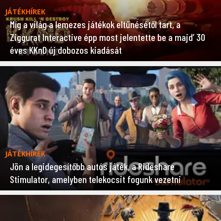
JÁTÉKHÍREK
Míg a világ a lemezes játékok eltűnésétől tart, a
Ziggurat Interactive épp most jelentette be a majd’ 30
éves KKnD új dobozos kiadását
JÁTÉKHÍREK
Jön a legidegesítőbb autós játék, a Rideshare
Stimulator, amelyben telekocsit fogunk vezetni