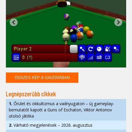
ÖSSZES KÉP A GALÉRIÁBAN
Legnépszerűbb cikkek
1.
Őrület és okkultizmus a vadnyugaton – új gameplay-
bemutatót kapott a Guns of Eschaton, Viktor Antonov
utolsó játéka
2.
Várható megjelenések – 2026. augusztus