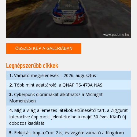
ÖSSZES KÉP A GALÉRIÁBAN
Legnépszerűbb cikkek
1.
Várható megjelenések – 2026. augusztus
2.
Több mint adattároló: a QNAP TS-473A NAS
3.
Cyberpunk diorámákat alkothatsz a Midnight
Momentsben
4.
Míg a világ a lemezes játékok eltűnésétől tart, a Ziggurat
Interactive épp most jelentette be a majd’ 30 éves KKnD új
dobozos kiadását
5.
Felújítást kap a Croc 2 is, év végére várható a Kingdom