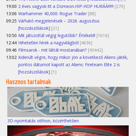
19:00
2 éves vagyok itt a Domeon.HIP-HOP HURÁÁ!!!!!!
[270]
13:06
Warhammer 40,000: Rogue Trader
[88]
09:25
Várható megjelenések – 2026. augusztus
[hozzászólások]
[21]
10:50
Mit játszottál végig legutóbb? Értékeld!
[1616]
12:44
Hihetetlen hírek a nagyvilágból
[4636]
09:46
Filmsarok - mit láttál mostanában?
[43442]
13:02
Kiderült végre, hogy mikor jön a következő Aliens-játék,
pontos dátumot kapott az Aliens: Fireteam Elite 2 is
[hozzászólások]
[1]
Hasznos tartalmak
3D-nyomtatás otthon, közérthetően