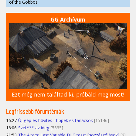
of the Gobbos
GG Archívum
Ezt még nem találtad ki, próbáld meg most!
Legfrissebb fórumtémák
16:27
Új gép és bővítés - tippek és tanácsok
[15146]
16:06
Szét*** az ideg
[5535]
21:53
The Alters: Last Variable DLC teszt [hozzászólások]
[6]