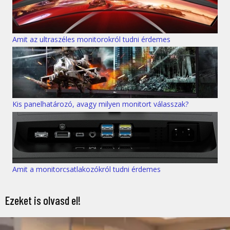
Amit az ultraszéles monitorokról tudni érdemes
Kis panelhatározó, avagy milyen monitort válasszak?
Amit a monitorcsatlakozókról tudni érdemes
Ezeket is olvasd el!