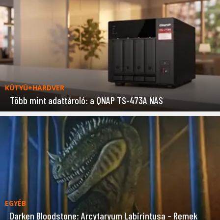
KÜTYÜ+HARDVER
Több mint adattároló: a QNAP TS-473A NAS
EGYÉB
Darken Bloodstone: Arcytaryum Labirintusa – Remek