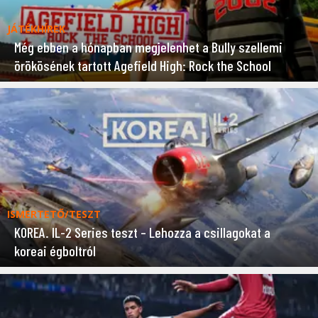
JÁTÉKHÍREK
Még ebben a hónapban megjelenhet a Bully szellemi
örökösének tartott Agefield High: Rock the School
ISMERTETŐ/TESZT
KOREA. IL-2 Series teszt – Lehozza a csillagokat a
koreai égboltról