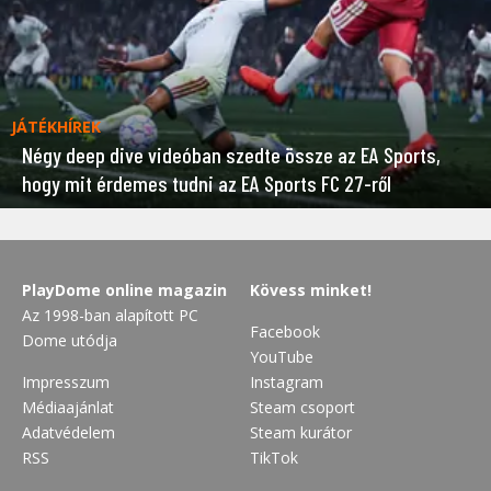
JÁTÉKHÍREK
Négy deep dive videóban szedte össze az EA Sports,
hogy mit érdemes tudni az EA Sports FC 27-ről
PlayDome online magazin
Kövess minket!
Az 1998-ban alapított PC
Facebook
Dome utódja
YouTube
Impresszum
Instagram
Médiaajánlat
Steam csoport
Adatvédelem
Steam kurátor
RSS
TikTok