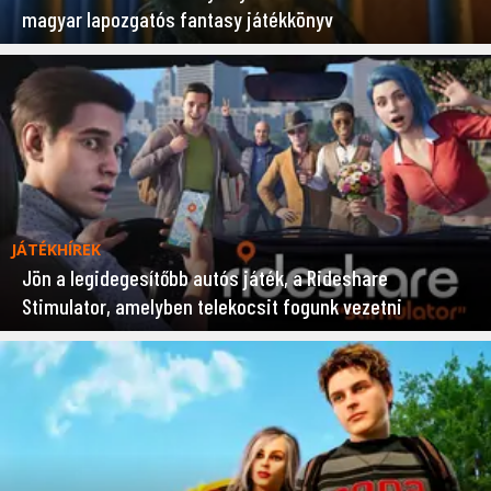
magyar lapozgatós fantasy játékkönyv
JÁTÉKHÍREK
Jön a legidegesítőbb autós játék, a Rideshare
Stimulator, amelyben telekocsit fogunk vezetni