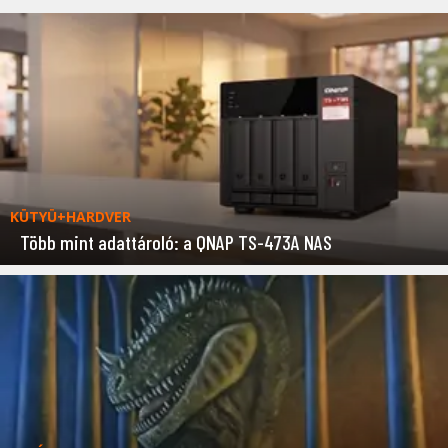
KÜTYÜ+HARDVER
Több mint adattároló: a QNAP TS-473A NAS