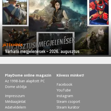
JÁTÉKHÍREK
Várható megjelenések – 2026. augusztus
PlayDome online magazin
Kövess minket!
Az 1998-ban alapított PC
Facebook
Dome utódja
YouTube
Impresszum
Instagram
Médiaajánlat
Steam csoport
Adatvédelem
Steam kurátor