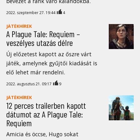
bevezet a ránk váró kalandokba.
2022. szeptember 27. 19:44
4
JÁTÉKHÍREK
A Plague Tale: Requiem –
veszélyes utazás délre
Új előzetest kapott az őszre várt
játék, amelynek gyűjtői kiadását is
elő lehet már rendelni.
2022. augusztus 21. 09:17
9
JÁTÉKHÍREK
12 perces trailerben kapott
dátumot az A Plague Tale:
Requiem
Amicia és öccse, Hugo sokat