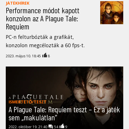
JÁTÉKHÍREK
Performance módot kapott
konzolon az A Plague Tale:
Requiem
PC-n felturbózták a grafikát,
konzolon megcélozták a 60 fps-t.
2023. május 10. 18:45
8
ISMERTETŐ/TESZT
A Plague Tale: Requiem teszt – Ez a játék
sem „makulátlan”
2022. október 19. 21:40
54
9