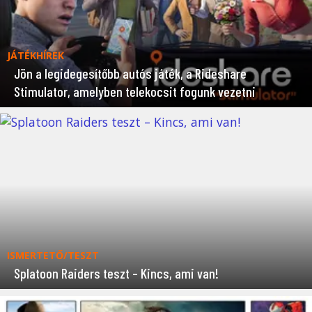
JÁTÉKHÍREK
Jön a legidegesítőbb autós játék, a Rideshare
Stimulator, amelyben telekocsit fogunk vezetni
ISMERTETŐ/TESZT
Splatoon Raiders teszt – Kincs, ami van!