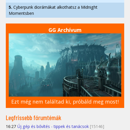
5.
Cyberpunk diorámákat alkothatsz a Midnight
Momentsben
GG Archívum
Ezt még nem találtad ki, próbáld meg most!
Legfrissebb fórumtémák
16:27
Új gép és bővítés - tippek és tanácsok
[15146]