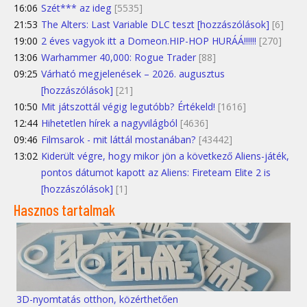
16:06
Szét*** az ideg
[5535]
21:53
The Alters: Last Variable DLC teszt [hozzászólások]
[6]
19:00
2 éves vagyok itt a Domeon.HIP-HOP HURÁÁ!!!!!!
[270]
13:06
Warhammer 40,000: Rogue Trader
[88]
09:25
Várható megjelenések – 2026. augusztus
[hozzászólások]
[21]
10:50
Mit játszottál végig legutóbb? Értékeld!
[1616]
12:44
Hihetetlen hírek a nagyvilágból
[4636]
09:46
Filmsarok - mit láttál mostanában?
[43442]
13:02
Kiderült végre, hogy mikor jön a következő Aliens-játék,
pontos dátumot kapott az Aliens: Fireteam Elite 2 is
[hozzászólások]
[1]
Hasznos tartalmak
3D-nyomtatás otthon, közérthetően