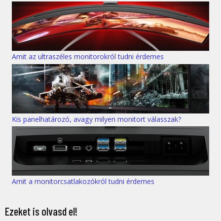
Amit az ultraszéles monitorokról tudni érdemes
Kis panelhatározó, avagy milyen monitort válasszak?
Amit a monitorcsatlakozókról tudni érdemes
Ezeket is olvasd el!