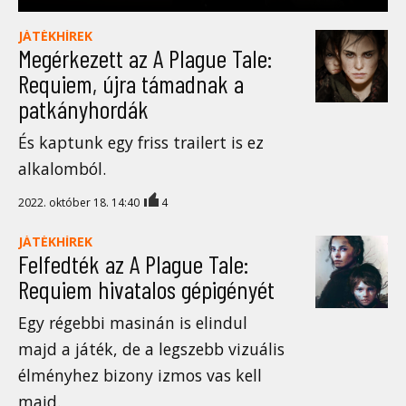
JÁTÉKHÍREK
Megérkezett az A Plague Tale:
Requiem, újra támadnak a
patkányhordák
És kaptunk egy friss trailert is ez
alkalomból.
2022. október 18. 14:40
4
JÁTÉKHÍREK
Felfedték az A Plague Tale:
Requiem hivatalos gépigényét
Egy régebbi masinán is elindul
majd a játék, de a legszebb vizuális
élményhez bizony izmos vas kell
majd.