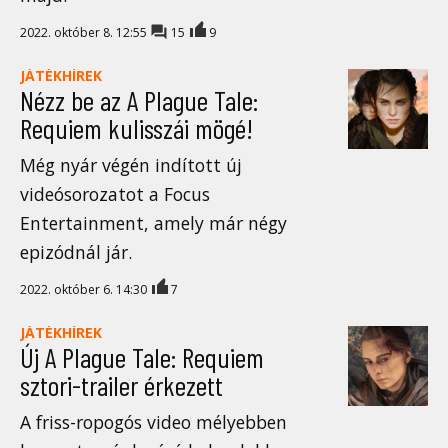
2022. október 8. 12:55
15
9
JÁTÉKHÍREK
Nézz be az A Plague Tale:
Requiem kulisszái mögé!
Még nyár végén indított új
videósorozatot a Focus
Entertainment, amely már négy
epizódnál jár.
2022. október 6. 14:30
7
JÁTÉKHÍREK
Új A Plague Tale: Requiem
sztori-trailer érkezett
A friss-ropogós video mélyebben