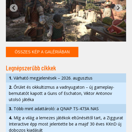
ÖSSZES KÉP A GALÉRIÁBAN
Legnépszerűbb cikkek
1.
Várható megjelenések – 2026. augusztus
2.
Őrület és okkultizmus a vadnyugaton – új gameplay-
bemutatót kapott a Guns of Eschaton, Viktor Antonov
utolsó játéka
3.
Több mint adattároló: a QNAP TS-473A NAS
4.
Míg a világ a lemezes játékok eltűnésétől tart, a Ziggurat
Interactive épp most jelentette be a majd’ 30 éves KKnD új
dobozos kiadását