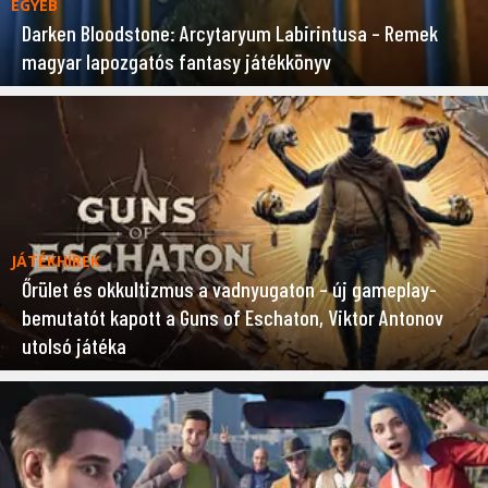
EGYÉB
Darken Bloodstone: Arcytaryum Labirintusa – Remek
magyar lapozgatós fantasy játékkönyv
JÁTÉKHÍREK
Őrület és okkultizmus a vadnyugaton – új gameplay-
bemutatót kapott a Guns of Eschaton, Viktor Antonov
utolsó játéka