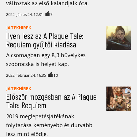
változtak az első kalandjaik óta.
2022. június 24. 12:31
7
JÁTÉKHÍREK
Ilyen lesz az A Plague Tale:
Requiem gyűjtői kiadása
A csomagban egy 8,3 hüvelykes
szobrocska is helyet kap.
2022. február 24. 16:35
10
JÁTÉKHÍREK
Először mozgásban az A Plague
Tale: Requiem
2019 meglepetésjátékának
folytatása keményebb és durvább
lesz mint elődje.