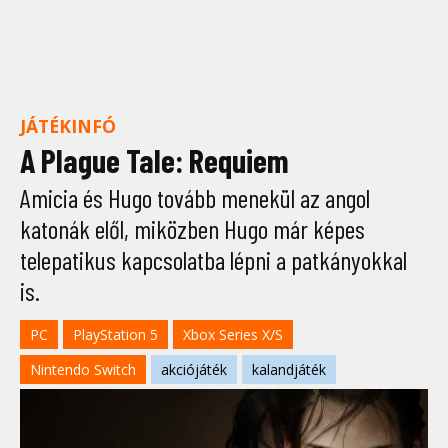
JÁTÉKINFÓ
A Plague Tale: Requiem
Amicia és Hugo tovább menekül az angol
katonák elől, miközben Hugo már képes
telepatikus kapcsolatba lépni a patkányokkal
is.
PC
PlayStation 5
Xbox Series X/S
Nintendo Switch
akciójáték
kalandjáték