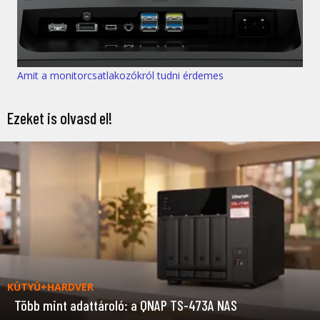
Amit a monitorcsatlakozókról tudni érdemes
Ezeket is olvasd el!
KÜTYÜ+HARDVER
Több mint adattároló: a QNAP TS-473A NAS