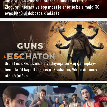
Míg a világ a lemezes játékok eltűnésétől tart, a
Ziggurat Interactive épp most jelentette be a majd’ 30
éves KKnD új dobozos kiadását
JÁTÉKHÍREK
Őrület és okkultizmus a vadnyugaton – új gameplay-
bemutatót kapott a Guns of Eschaton, Viktor Antonov
utolsó játéka