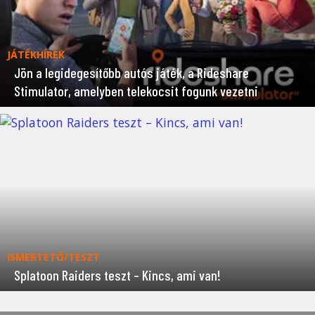
JÁTÉKHÍREK
Jön a legidegesítőbb autós játék, a Rideshare
Stimulator, amelyben telekocsit fogunk vezetni
ISMERTETŐ/TESZT
Splatoon Raiders teszt – Kincs, ami van!