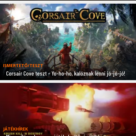
ISMERTETŐ/TESZT
Corsair Cove teszt – Yo-ho-ho, kalóznak lenni jó-jó-jó!
JÁTÉKHÍREK