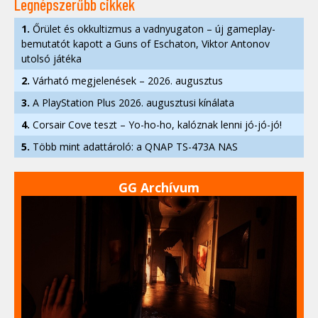
Legnépszerűbb cikkek
1.
Őrület és okkultizmus a vadnyugaton – új gameplay-
bemutatót kapott a Guns of Eschaton, Viktor Antonov
utolsó játéka
2.
Várható megjelenések – 2026. augusztus
3.
A PlayStation Plus 2026. augusztusi kínálata
4.
Corsair Cove teszt – Yo-ho-ho, kalóznak lenni jó-jó-jó!
5.
Több mint adattároló: a QNAP TS-473A NAS
GG Archívum