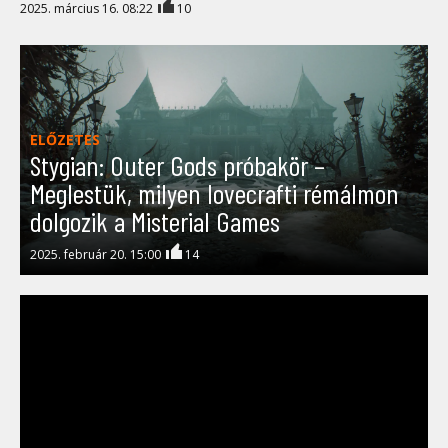
2025. március 16. 08:22
10
ELŐZETES
Stygian: Outer Gods próbakör –
Meglestük, milyen lovecrafti rémálmon
dolgozik a Misterial Games
2025. február 20. 15:00
14