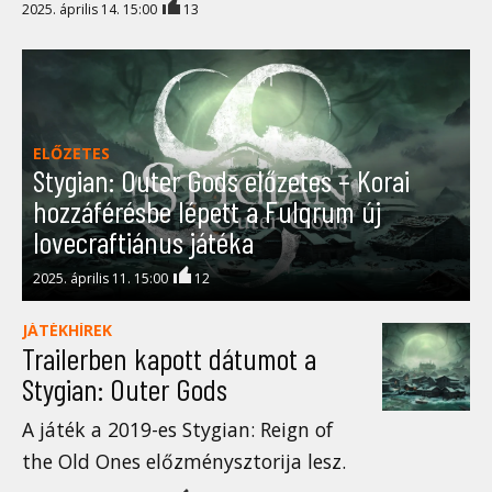
2025. április 14. 15:00
13
ELŐZETES
Stygian: Outer Gods előzetes – Korai
hozzáférésbe lépett a Fulqrum új
lovecraftiánus játéka
2025. április 11. 15:00
12
JÁTÉKHÍREK
Trailerben kapott dátumot a
Stygian: Outer Gods
A játék a 2019-es Stygian: Reign of
the Old Ones előzménysztorija lesz.