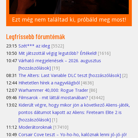
Ezt még nem találtad ki, próbáld meg most!
Legfrissebb fórumtémák
23:15
Szét*** az ideg
[5522]
10:50
Mit játszottál végig legutóbb? Értékeld!
[1616]
10:47
Várható megjelenések – 2026. augusztus
[hozzászólások]
[19]
08:31
The Alters: Last Variable DLC teszt [hozzászólások]
[2]
12:44
Hihetetlen hírek a nagyvilágból
[4636]
12:07
Warhammer 40,000: Rogue Trader
[86]
09:46
Filmsarok - mit láttál mostanában?
[43442]
13:02
Kiderült végre, hogy mikor jön a következő Aliens-játék,
pontos dátumot kapott az Aliens: Fireteam Elite 2 is
[hozzászólások]
[1]
11:12
Moderátoroknak
[17410]
10:49
Corsair Cove teszt – Yo-ho-ho, kalóznak lenni jó-jó-jó!