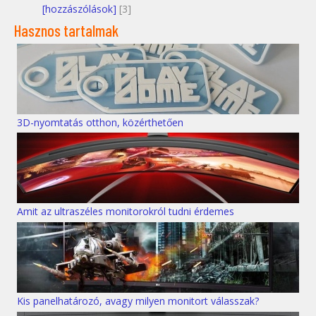
[hozzászólások]
[3]
Hasznos tartalmak
3D-nyomtatás otthon, közérthetően
Amit az ultraszéles monitorokról tudni érdemes
Kis panelhatározó, avagy milyen monitort válasszak?