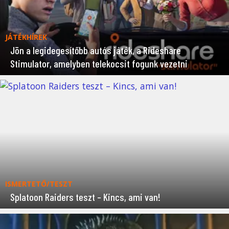
JÁTÉKHÍREK
Jön a legidegesítőbb autós játék, a Rideshare
Stimulator, amelyben telekocsit fogunk vezetni
ISMERTETŐ/TESZT
Splatoon Raiders teszt – Kincs, ami van!