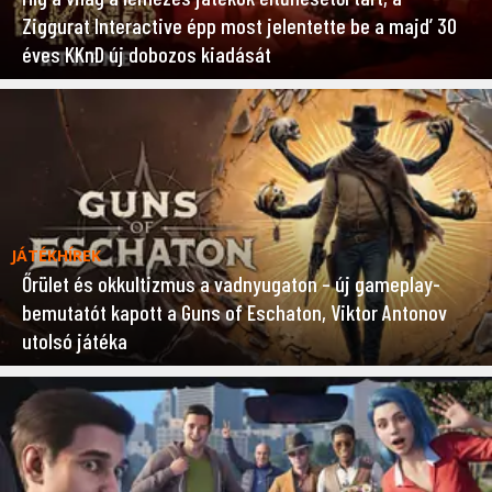
Ziggurat Interactive épp most jelentette be a majd’ 30
éves KKnD új dobozos kiadását
JÁTÉKHÍREK
Őrület és okkultizmus a vadnyugaton – új gameplay-
bemutatót kapott a Guns of Eschaton, Viktor Antonov
utolsó játéka