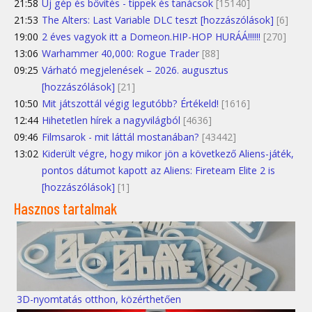
21:58
Új gép és bővítés - tippek és tanácsok
[15140]
21:53
The Alters: Last Variable DLC teszt [hozzászólások]
[6]
19:00
2 éves vagyok itt a Domeon.HIP-HOP HURÁÁ!!!!!!
[270]
13:06
Warhammer 40,000: Rogue Trader
[88]
09:25
Várható megjelenések – 2026. augusztus
[hozzászólások]
[21]
10:50
Mit játszottál végig legutóbb? Értékeld!
[1616]
12:44
Hihetetlen hírek a nagyvilágból
[4636]
09:46
Filmsarok - mit láttál mostanában?
[43442]
13:02
Kiderült végre, hogy mikor jön a következő Aliens-játék,
pontos dátumot kapott az Aliens: Fireteam Elite 2 is
[hozzászólások]
[1]
Hasznos tartalmak
3D-nyomtatás otthon, közérthetően