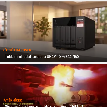
KÜTYÜ+HARDVER
Több mint adattároló: a QNAP TS-473A NAS
JÁTÉKHÍREK
Míg a világ a lemezes játékok eltűnésétől tart, a