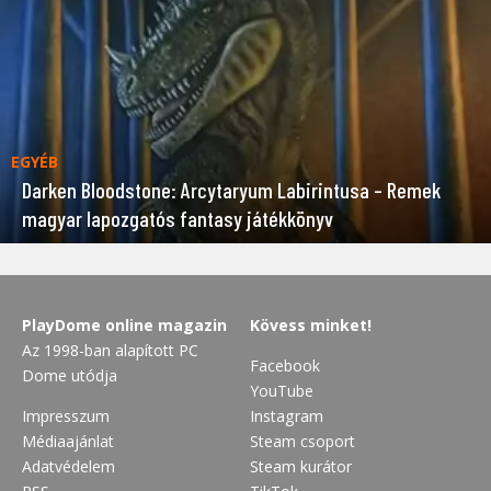
EGYÉB
Darken Bloodstone: Arcytaryum Labirintusa – Remek
magyar lapozgatós fantasy játékkönyv
PlayDome online magazin
Kövess minket!
Az 1998-ban alapított PC
Facebook
Dome utódja
YouTube
Impresszum
Instagram
Médiaajánlat
Steam csoport
Adatvédelem
Steam kurátor