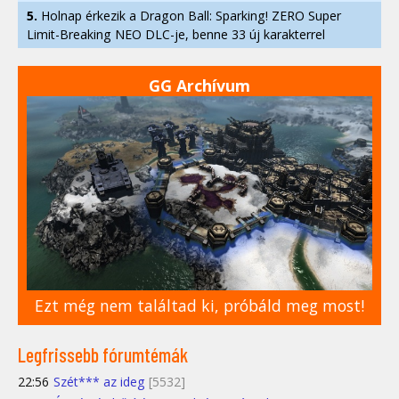
5.
Holnap érkezik a Dragon Ball: Sparking! ZERO Super
Limit-Breaking NEO DLC-je, benne 33 új karakterrel
GG Archívum
Ezt még nem találtad ki, próbáld meg most!
Legfrissebb fórumtémák
22:56
Szét*** az ideg
[5532]