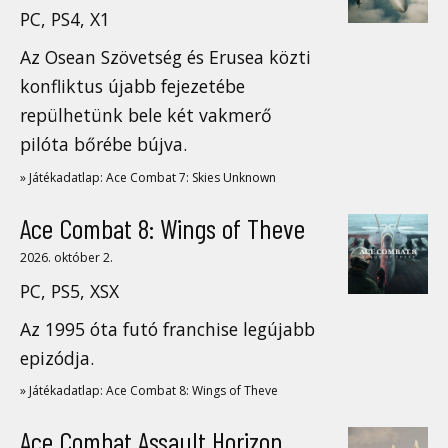
PC, PS4, X1
Az Osean Szövetség és Erusea közti
konfliktus újabb fejezetébe
repülhetünk bele két vakmerő
pilóta bőrébe bújva.
» Játékadatlap: Ace Combat 7: Skies Unknown
Ace Combat 8: Wings of Theve
2026. október 2.
PC, PS5, XSX
Az 1995 óta futó franchise legújabb
epizódja.
» Játékadatlap: Ace Combat 8: Wings of Theve
Ace Combat Assault Horizon