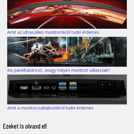
Amit az ultraszéles monitorokról tudni érdemes
Kis panelhatározó, avagy milyen monitort válasszak?
Amit a monitorcsatlakozókról tudni érdemes
Ezeket is olvasd el!