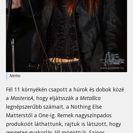
Nemo
Fél 11 környékén csapott a húrok és dobok közé
a
MastericA
, hogy eljátsszák a
Metallica
legnépszerűbb számait, a Nothing Else
Matterstől a One-ig. Remek nagyszínpados
produkciót láthattunk, rajtuk is látszott, hogy
rengeteg gyakorlás áll mögöttük. Sajnos