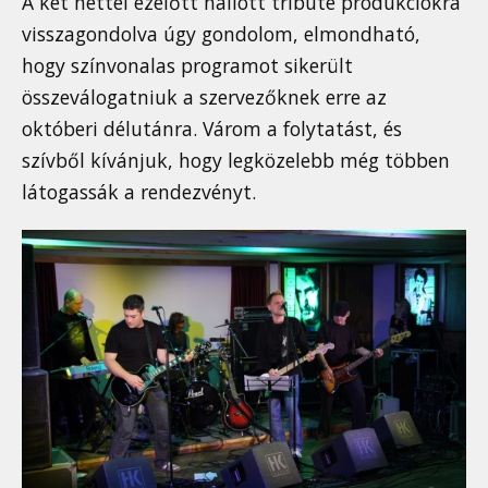
A két héttel ezelőtt hallott tribute produkciókra
visszagondolva úgy gondolom, elmondható,
hogy színvonalas programot sikerült
összeválogatniuk a szervezőknek erre az
októberi délutánra. Várom a folytatást, és
szívből kívánjuk, hogy legközelebb még többen
látogassák a rendezvényt.