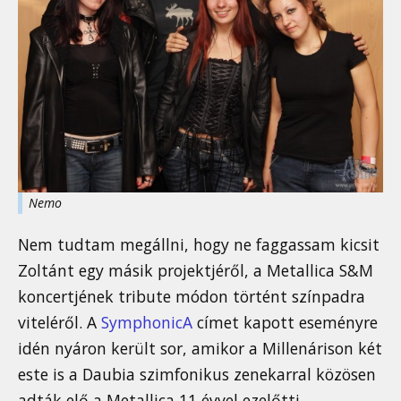
Nemo
Nem tudtam megállni, hogy ne faggassam kicsit
Zoltánt egy másik projektjéről, a Metallica S&M
koncertjének tribute módon történt színpadra
viteléről. A
SymphonicA
címet kapott eseményre
idén nyáron került sor, amikor a Millenárison két
este is a Daubia szimfonikus zenekarral közösen
adták elő a Metallica 11 évvel ezelőtti