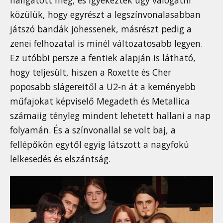
közülük, hogy egyrészt a legszínvonalasabban
játszó bandák jöhessenek, másrészt pedig a
zenei felhozatal is minél változatosabb legyen.
Ez utóbbi persze a fentiek alapján is látható,
hogy teljesült, hiszen a Roxette és Cher
poposabb slágereitől a U2-n át a keményebb
műfajokat képviselő Megadeth és Metallica
számaiig tényleg mindent lehetett hallani a nap
folyamán. És a színvonallal se volt baj, a
fellépőkön egytől egyig látszott a nagyfokú
lelkesedés és elszántság.