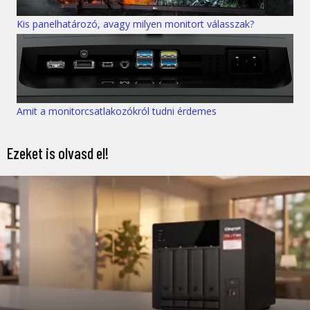
Kis panelhatározó, avagy milyen monitort válasszak?
Amit a monitorcsatlakozókról tudni érdemes
Ezeket is olvasd el!