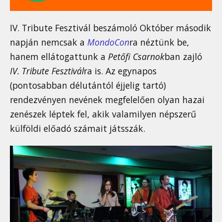
IV. Tribute Fesztivál beszámoló Október második
napján nemcsak a
MondoCon
ra néztünk be,
hanem ellátogattunk a
Petőfi Csarnok
ban zajló
IV. Tribute Fesztivál
ra is. Az egynapos
(pontosabban délutántól éjjelig tartó)
rendezvényen nevének megfelelően olyan hazai
zenészek léptek fel, akik valamilyen népszerű
külföldi előadó számait játsszák.