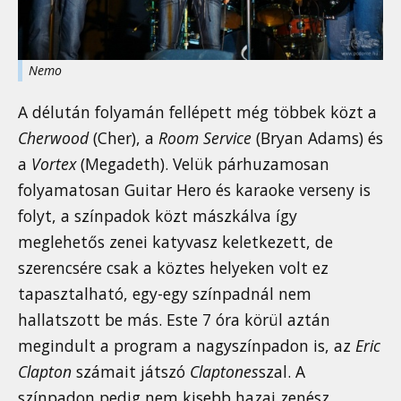
Nemo
A délután folyamán fellépett még többek közt a
Cherwood
(Cher), a
Room Service
(Bryan Adams) és
a
Vortex
(Megadeth). Velük párhuzamosan
folyamatosan Guitar Hero és karaoke verseny is
folyt, a színpadok közt mászkálva így
meglehetős zenei katyvasz keletkezett, de
szerencsére csak a köztes helyeken volt ez
tapasztalható, egy-egy színpadnál nem
hallatszott be más. Este 7 óra körül aztán
megindult a program a nagyszínpadon is, az
Eric
Clapton
számait játszó
Claptones
szal. A
színpadon pedig nem kisebb hazai zenész