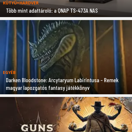
KÜTYÜ+HARDVER
Több mint adattároló: a QNAP TS-473A NAS
EGYÉB
Darken Bloodstone: Arcytaryum Labirintusa – Remek
magyar lapozgatós fantasy játékkönyv