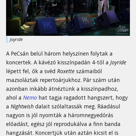
Joyride
A PeCsán belül három helyszínen folytak a
koncertek. A kávézó kisszínpadán 4-től a
Joyride
lépett fel, ők a svéd
Roxette
számaiból
mazsoláztak repertoárjukhoz. Pár szám után
azonban inkább átnéztünk a kisszínpadhoz,
ahol a
Nemo
hat tagja ragadott hangszert, hogy
a
Nightwish
dalait szólaltassák meg. Ráadásul
nagyon is jól nyomták a háromnegyedórás
előadást, egész jól reprodukálva a finn banda
hangzását. Koncertjük után aztán kicsit el is