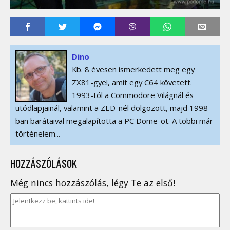
Dino
Kb. 8 évesen ismerkedett meg egy
ZX81-gyel, amit egy C64 követett.
1993-tól a Commodore Világnál és
utódlapjainál, valamint a ZED-nél dolgozott, majd 1998-
ban barátaival megalapította a PC Dome-ot. A többi már
történelem...
HOZZÁSZÓLÁSOK
Még nincs hozzászólás, légy Te az első!