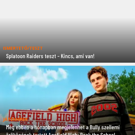
ISMERTETŐ/TESZT
Splatoon Raiders teszt – Kincs, ami van!
JÁTÉKHÍREK
Még ebben a hónapban megjelenhet a Bully szellemi
örökösének tartott Agefield High: Rock the School