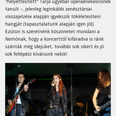
"helyettesített" Tarja ugyebár operaénekesnőnek
tanult –, jelenleg leginkább zenésztársai
visszajelzése alapján igyekszik tökéletesíteni
hangját (tapasztalatunk alapján igen jól).
Ezúton is szeretnénk köszönetet mondani a
Nemónak, hogy a koncerttől kifáradva is ránk
szánták még idejüket, további sok sikert és jó
sok fellépést kívánunk nekik!