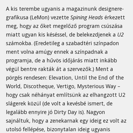
A kis terembe ugyanis a magazinunk designere-
grafikusa (LeMon) vezette
Spining Heads
érkezett
meg, hogy az őket megelőző program csúszása
miatt ugyan kis késéssel, de belekezdjenek a
U2
számokba. (Eredetileg a szabadtéri színpadon
ment volna amúgy ennek a színpadnak a
programja, de a hűvös időjárás miatt inkább
végül bentre rakták át a szervezők.) Ment a
pörgés rendesen: Elevation, Until the End of the
World, Discotheque, Vertigo, Mysterious Way –
hogy csak néhányat említsünk az elhangzott U2
slágerek közül (de volt a kevésbé ismert, de
legalább ennyire jó Dirty Day is). Nagyon
sajnáltuk, hogy a zenekarnak egy ideig ez volt az
utolsó fellépése, bizonytalan ideig ugyanis