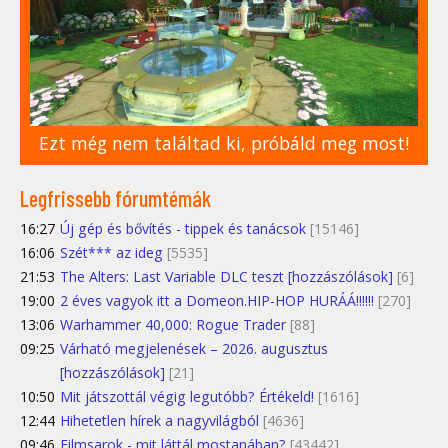
Ezt még nem találtad ki, próbáld meg most!
Legfrissebb fórumtémák
16:27
Új gép és bővítés - tippek és tanácsok
[15146]
16:06
Szét*** az ideg
[5535]
21:53
The Alters: Last Variable DLC teszt [hozzászólások]
[6]
19:00
2 éves vagyok itt a Domeon.HIP-HOP HURÁÁ!!!!!!
[270]
13:06
Warhammer 40,000: Rogue Trader
[88]
09:25
Várható megjelenések – 2026. augusztus
[hozzászólások]
[21]
10:50
Mit játszottál végig legutóbb? Értékeld!
[1616]
12:44
Hihetetlen hírek a nagyvilágból
[4636]
09:46
Filmsarok - mit láttál mostanában?
[43442]