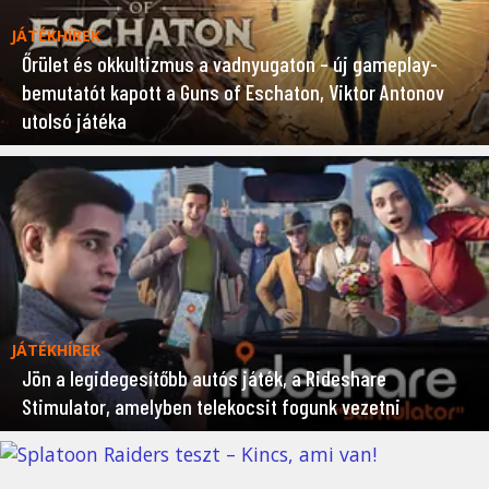
JÁTÉKHÍREK
Őrület és okkultizmus a vadnyugaton – új gameplay-
bemutatót kapott a Guns of Eschaton, Viktor Antonov
utolsó játéka
JÁTÉKHÍREK
Jön a legidegesítőbb autós játék, a Rideshare
Stimulator, amelyben telekocsit fogunk vezetni