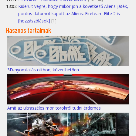
13:02
Kiderült végre, hogy mikor jön a következő Aliens-játék,
pontos dátumot kapott az Aliens: Fireteam Elite 2 is
[hozzászólások]
[1]
Hasznos tartalmak
3D-nyomtatás otthon, közérthetően
Amit az ultraszéles monitorokról tudni érdemes