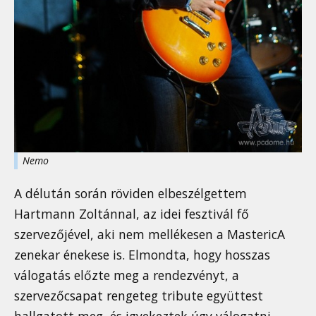
Nemo
A délután során röviden elbeszélgettem
Hartmann Zoltánnal, az idei fesztivál fő
szervezőjével, aki nem mellékesen a MastericA
zenekar énekese is. Elmondta, hogy hosszas
válogatás előzte meg a rendezvényt, a
szervezőcsapat rengeteg tribute együttest
hallgatott meg, és igyekeztek úgy válogatni