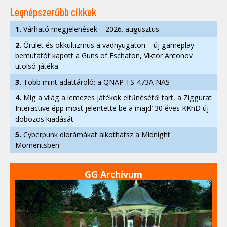
Legnépszerűbb cikkek
1.
Várható megjelenések – 2026. augusztus
2.
Őrület és okkultizmus a vadnyugaton – új gameplay-
bemutatót kapott a Guns of Eschaton, Viktor Antonov
utolsó játéka
3.
Több mint adattároló: a QNAP TS-473A NAS
4.
Míg a világ a lemezes játékok eltűnésétől tart, a Ziggurat
Interactive épp most jelentette be a majd’ 30 éves KKnD új
dobozos kiadását
5.
Cyberpunk diorámákat alkothatsz a Midnight
Momentsben
GG Archívum