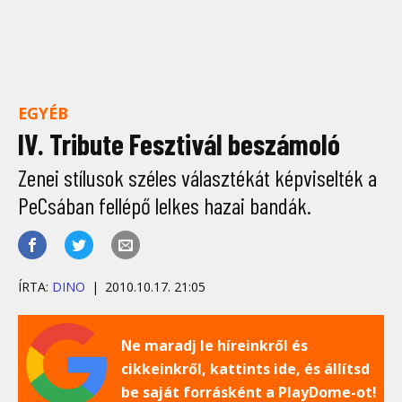
EGYÉB
IV. Tribute Fesztivál beszámoló
Zenei stílusok széles választékát képviselték a
PeCsában fellépő lelkes hazai bandák.
ÍRTA:
DINO
2010.10.17. 21:05
Ne maradj le híreinkről és
cikkeinkről, kattints ide, és állítsd
be saját forrásként a PlayDome-ot!