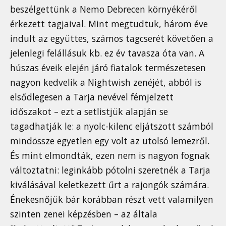
beszélgettünk a Nemo Debrecen környékéről
érkezett tagjaival. Mint megtudtuk, három éve
indult az együttes, számos tagcserét követően a
jelenlegi felállásuk kb. ez év tavasza óta van. A
húszas éveik elején járó fiatalok természetesen
nagyon kedvelik a Nightwish zenéjét, abból is
elsődlegesen a Tarja nevével fémjelzett
időszakot – ezt a setlistjük alapján se
tagadhatják le: a nyolc-kilenc eljátszott számból
mindössze egyetlen egy volt az utolsó lemezről.
És mint elmondták, ezen nem is nagyon fognak
változtatni: leginkább pótolni szeretnék a Tarja
kiválásával keletkezett űrt a rajongók számára.
Énekesnőjük bár korábban részt vett valamilyen
szinten zenei képzésben – az általa