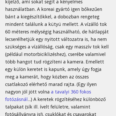
kijelző, ami sokat segít a kényelmes
használatban. A koreai gyártó igen bőkezűen
bánt a kiegészítőkkel, a dobozban rengeteg
mindent találunk a kütyü mellett. A vízálló tok
60 méteres mélységig használható, de hátlapját
lecserélhetjük egy nyitott változatra is, ha nem
szükséges a vízállóság, csak egy masszív tok kell
(például motorbiciklizéshez), cserébe valamivel
több hangot tud rögzíteni a kamera. Emellett
egy külön keretet is kapunk, amely úgy fogja
meg a kamerát, hogy közben az összes
csatlakozó elérhető marad rajta. (Egy ilyen
nagyon jól jött volna
a tavalyi 360 fokos
fotózásnál
...) A keretek rögzítéséhez különböző
talpakat (sík ill. ívelt felületre, valamint
fotósállványra is!), csuklókat és csavarokat