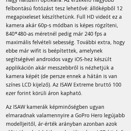
felbontású fotózást tesz lehetővé: állóképből 12
megapixeleset készíthetünk. Full HD videót ez a
kamera akár 60p-s módban is képes rögzíteni,
840*480-as méretnél pedig már 240 fps a
maximális felvételi sebesség. További extra, hogy
ebbe már wifit is beépítettek, amelynek
segítségével androidos vagy iOS-hez készült
applikáción akár messzebbről is nézhetjük a
kamera képét (de persze ennek a hátán is van
színes LCD kijelző). Az ISAW Extreme bruttó 100
ezer forint körüli áron kapható.
Az ISAW kamerák képminőségben ugyan
elmaradnak valamennyire a GoPro Hero legújabb
modelljeitől, ár-érték arányban azonban azok