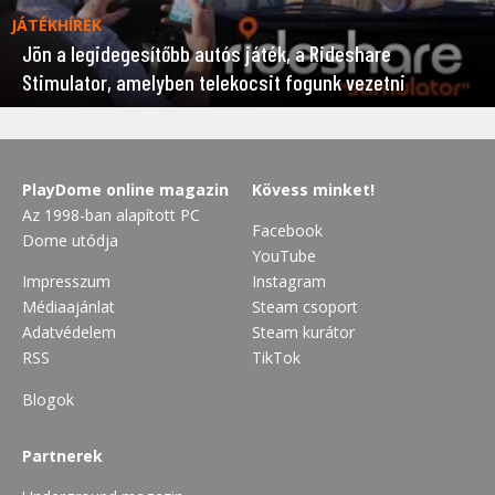
JÁTÉKHÍREK
Jön a legidegesítőbb autós játék, a Rideshare
Stimulator, amelyben telekocsit fogunk vezetni
PlayDome online magazin
Kövess minket!
Az 1998-ban alapított PC
Facebook
Dome utódja
YouTube
Impresszum
Instagram
Médiaajánlat
Steam csoport
Adatvédelem
Steam kurátor
RSS
TikTok
Blogok
Partnerek