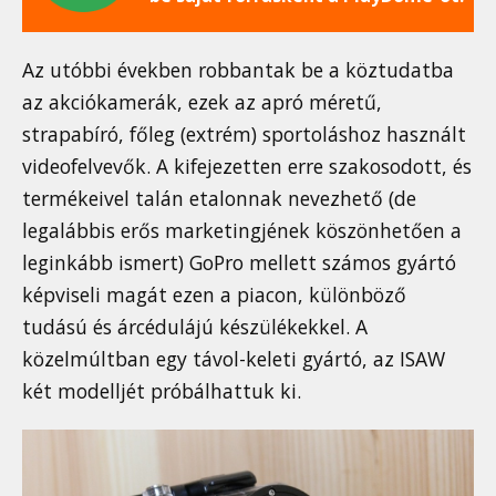
Az utóbbi években robbantak be a köztudatba
az akciókamerák, ezek az apró méretű,
strapabíró, főleg (extrém) sportoláshoz használt
videofelvevők. A kifejezetten erre szakosodott, és
termékeivel talán etalonnak nevezhető (de
legalábbis erős marketingjének köszönhetően a
leginkább ismert) GoPro mellett számos gyártó
képviseli magát ezen a piacon, különböző
tudású és árcédulájú készülékekkel. A
közelmúltban egy távol-keleti gyártó, az ISAW
két modelljét próbálhattuk ki.