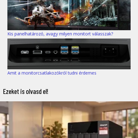
Kis panelhatározó, avagy milyen monitort válasszak?
Amit a monitorcsatlakozókról tudni érdemes
Ezeket is olvasd el!