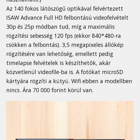
Az 140 fokos látószögű optikával felvértezett
ISAW Advance Full HD felbontású videofelvételt
30p és 25p módban tud, míg a maximális
rögzítési sebesség 120 fps (ekkor 840*480-ra
csökken a felbontás). 3,5 megapixeles állókép
rögzítésére van lehetőség, emellett pedig
timelapse felvételek is készíthetők, akár
közvetlenül videofile-ba is. A fotókat microSD
kártyára rögzíti a kütyü. Wifi ebben a modellben
nincs. Ára 70 000 forint körül van.