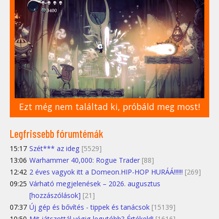
Ezt még nem találtad ki, próbáld meg most!
Legfrissebb fórumtémák
15:17
Szét*** az ideg
[5529]
13:06
Warhammer 40,000: Rogue Trader
[88]
12:42
2 éves vagyok itt a Domeon.HIP-HOP HURÁÁ!!!!!!
[269]
09:25
Várható megjelenések – 2026. augusztus
[hozzászólások]
[21]
07:37
Új gép és bővítés - tippek és tanácsok
[15139]
10:50
Mit játszottál végig legutóbb? Értékeld!
[1616]