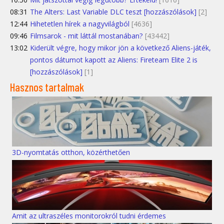
08:31
The Alters: Last Variable DLC teszt [hozzászólások]
[2]
12:44
Hihetetlen hírek a nagyvilágból
[4636]
09:46
Filmsarok - mit láttál mostanában?
[43442]
13:02
Kiderült végre, hogy mikor jön a következő Aliens-játék,
pontos dátumot kapott az Aliens: Fireteam Elite 2 is
[hozzászólások]
[1]
Hasznos tartalmak
3D-nyomtatás otthon, közérthetően
Amit az ultraszéles monitorokról tudni érdemes