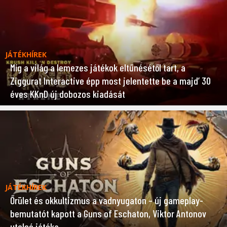
JÁTÉKHÍREK
Míg a világ a lemezes játékok eltűnésétől tart, a
Ziggurat Interactive épp most jelentette be a majd’ 30
éves KKnD új dobozos kiadását
JÁTÉKHÍREK
Őrület és okkultizmus a vadnyugaton – új gameplay-
bemutatót kapott a Guns of Eschaton, Viktor Antonov
utolsó játéka