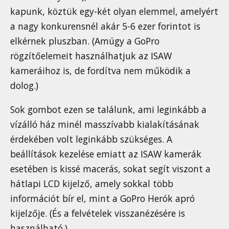
kapunk, köztük egy-két olyan elemmel, amelyért
a nagy konkurensnél akár 5-6 ezer forintot is
elkérnek pluszban. (Amúgy a GoPro
rögzítőelemeit használhatjuk az ISAW
kameráihoz is, de fordítva nem működik a
dolog.)
Sok gombot ezen se találunk, ami leginkább a
vízálló ház minél masszívabb kialakításának
érdekében volt leginkább szükséges. A
beállítások kezelése emiatt az ISAW kamerák
esetében is kissé macerás, sokat segít viszont a
hátlapi LCD kijelző, amely sokkal több
információt bír el, mint a GoPro Herók apró
kijelzője. (És a felvételek visszanézésére is
használható.)