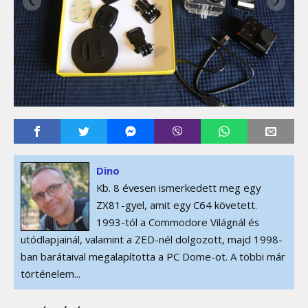
Dino
Kb. 8 évesen ismerkedett meg egy
ZX81-gyel, amit egy C64 követett.
1993-tól a Commodore Világnál és
utódlapjainál, valamint a ZED-nél dolgozott, majd 1998-
ban barátaival megalapította a PC Dome-ot. A többi már
történelem...