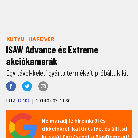
KÜTYÜ+HARDVER
ISAW Advance és Extreme
akciókamerák
Egy távol-keleti gyártó termékeit próbáltuk ki.
ÍRTA:
DINO
2014.04.03. 11:30
Ne maradj le híreinkről és
cikkeinkről, kattints ide, és állítsd
be saját forrásként a PlayDome-ot!