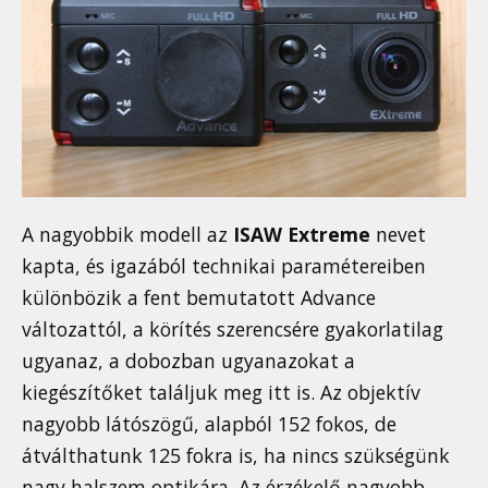
A nagyobbik modell az
ISAW Extreme
nevet
kapta, és igazából technikai paramétereiben
különbözik a fent bemutatott Advance
változattól, a körítés szerencsére gyakorlatilag
ugyanaz, a dobozban ugyanazokat a
kiegészítőket találjuk meg itt is. Az objektív
nagyobb látószögű, alapból 152 fokos, de
átválthatunk 125 fokra is, ha nincs szükségünk
nagy halszem optikára. Az érzékelő nagyobb