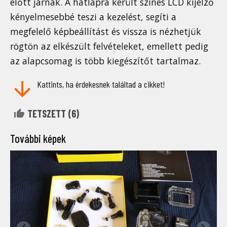
előtt járnak. A hátlapra került színes LCD kijelző
kényelmesebbé teszi a kezelést, segíti a
megfelelő képbeállítást és vissza is nézhetjük
rögtön az elkészült felvételeket, emellett pedig
az alapcsomag is több kiegészítőt tartalmaz.
Kattints, ha érdekesnek találtad a cikket!
TETSZETT (
6
)
További képek