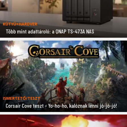
KÜTYÜ+HARDVER
Több mint adattároló: a QNAP TS-473A NAS
ISMERTETŐ/TESZT
Corsair Cove teszt – Yo-ho-ho, kalóznak lenni jó-jó-jó!