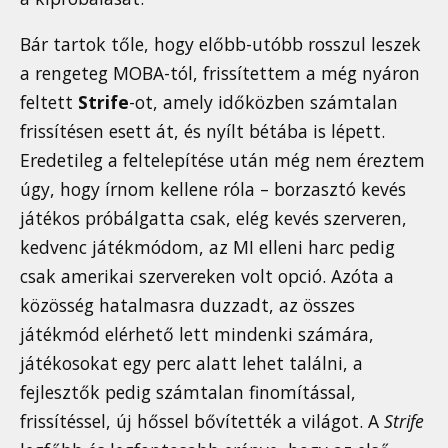
Bár tartok tőle, hogy előbb-utóbb rosszul leszek
a rengeteg MOBA-tól, frissítettem a még nyáron
feltett
Strife
-ot, amely időközben számtalan
frissítésen esett át, és nyílt bétába is lépett.
Eredetileg a feltelepítése után még nem éreztem
úgy, hogy írnom kellene róla – borzasztó kevés
játékos próbálgatta csak, elég kevés szerveren,
kedvenc játékmódom, az MI elleni harc pedig
csak amerikai szervereken volt opció. Azóta a
közösség hatalmasra duzzadt, az összes
játékmód elérhető lett mindenki számára,
játékosokat egy perc alatt lehet találni, a
fejlesztők pedig számtalan finomítással,
frissítéssel, új hőssel bővítették a világot. A
Strife