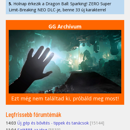
5.
Holnap érkezik a Dragon Ball: Sparking! ZERO Super
Limit-Breaking NEO DLC-je, benne 33 új karakterrel
GG Archívum
Ezt még nem találtad ki, próbáld meg most!
Legfrissebb fórumtémák
14:03
Új gép és bővítés - tippek és tanácsok
[15144]
11:04
Szét*** az ideg
[5533]