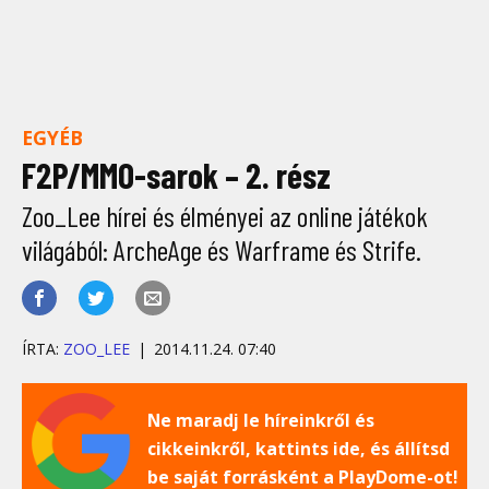
EGYÉB
F2P/MMO-sarok – 2. rész
Zoo_Lee hírei és élményei az online játékok
világából: ArcheAge és Warframe és Strife.
ÍRTA:
ZOO_LEE
2014.11.24. 07:40
Ne maradj le híreinkről és
cikkeinkről, kattints ide, és állítsd
be saját forrásként a PlayDome-ot!