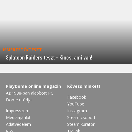
ISMERTETŐ/TESZT
Splatoon Raiders teszt – Kincs, ami van!
PlayDome online magazin
Kövess minket!
Az 1998-ban alapított PC
Facebook
Dome utódja
YouTube
Impresszum
Instagram
Médiaajánlat
Steam csoport
Adatvédelem
Steam kurátor
RSS
TikTok