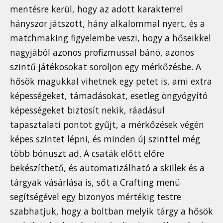
mentésre kerül, hogy az adott karakterrel
hányszor játszott, hány alkalommal nyert, és a
matchmaking figyelembe veszi, hogy a hőseikkel
nagyjából azonos profizmussal bánó, azonos
szintű játékosokat soroljon egy mérkőzésbe. A
hősök magukkal vihetnek egy petet is, ami extra
képességeket, támadásokat, esetleg öngyógyító
képességeket biztosít nekik, ráadásul
tapasztalati pontot gyűjt, a mérkőzések végén
képes szintet lépni, és minden új szinttel még
több bónuszt ad. A csaták előtt előre
bekészíthető, és automatizálható a skillek és a
tárgyak vásárlása is, sőt a Crafting menü
segítségével egy bizonyos mértékig testre
szabhatjuk, hogy a boltban melyik tárgy a hősök