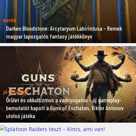
EGYÉB
Darken Bloodstone: Arcytaryum Labirintusa – Remek
magyar lapozgatós fantasy játékkönyv
JÁTÉKHÍREK
Őrület és okkultizmus a vadnyugaton – új gameplay-
bemutatót kapott a Guns of Eschaton, Viktor Antonov
utolsó játéka