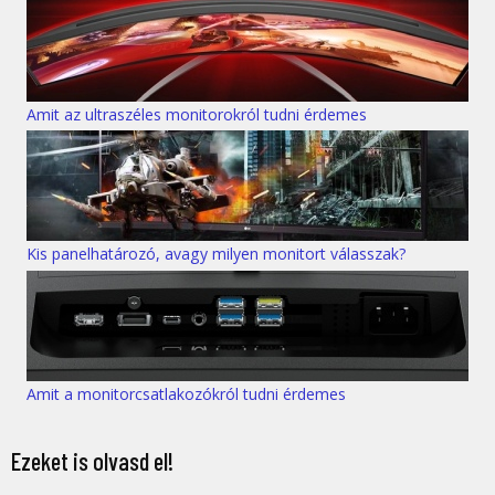
Amit az ultraszéles monitorokról tudni érdemes
Kis panelhatározó, avagy milyen monitort válasszak?
Amit a monitorcsatlakozókról tudni érdemes
Ezeket is olvasd el!