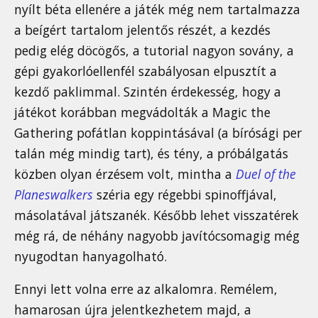
nyílt béta ellenére a játék még nem tartalmazza
a beígért tartalom jelentős részét, a kezdés
pedig elég döcögős, a tutorial nagyon sovány, a
gépi gyakorlóellenfél szabályosan elpusztít a
kezdő paklimmal. Szintén érdekesség, hogy a
játékot korábban megvádolták a Magic the
Gathering pofátlan koppintásával (a bírósági per
talán még mindig tart), és tény, a próbálgatás
közben olyan érzésem volt, mintha a
Duel of the
Planeswalkers
széria egy régebbi spinoffjával,
másolatával játszanék. Később lehet visszatérek
még rá, de néhány nagyobb javítócsomagig még
nyugodtan hanyagolható.
Ennyi lett volna erre az alkalomra. Remélem,
hamarosan újra jelentkezhetem majd, a