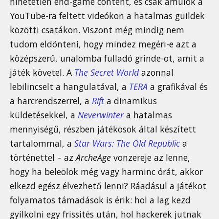
hihetetlen end-game content, és csak ámulok a
YouTube-ra feltett videókon a hatalmas guildek
közötti csatákon. Viszont még mindig nem
tudom eldönteni, hogy mindez megéri-e azt a
középszerű, unalomba fulladó grinde-ot, amit a
játék követel. A
The Secret World
azonnal
lebilincselt a hangulatával, a
TERA
a grafikával és
a harcrendszerrel, a
Rift
a dinamikus
küldetésekkel, a
Neverwinter
a hatalmas
mennyiségű, részben játékosok által készített
tartalommal, a
Star Wars: The Old Republic
a
történettel – az
ArcheAge
vonzereje az lenne,
hogy ha beleölök még vagy harminc órát, akkor
elkezd egész élvezhető lenni? Ráadásul a játékot
folyamatos támadások is érik: hol a lag kezd
gyilkolni egy frissítés után, hol hackerek jutnak