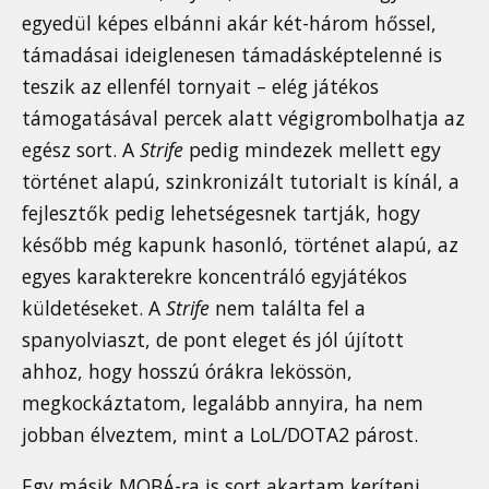
egyedül képes elbánni akár két-három hőssel,
támadásai ideiglenesen támadásképtelenné is
teszik az ellenfél tornyait – elég játékos
támogatásával percek alatt végigrombolhatja az
egész sort. A
Strife
pedig mindezek mellett egy
történet alapú, szinkronizált tutorialt is kínál, a
fejlesztők pedig lehetségesnek tartják, hogy
később még kapunk hasonló, történet alapú, az
egyes karakterekre koncentráló egyjátékos
küldetéseket. A
Strife
nem találta fel a
spanyolviaszt, de pont eleget és jól újított
ahhoz, hogy hosszú órákra lekössön,
megkockáztatom, legalább annyira, ha nem
jobban élveztem, mint a LoL/DOTA2 párost.
Egy másik MOBÁ-ra is sort akartam keríteni