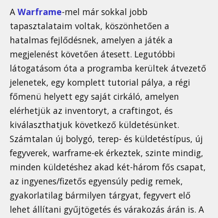
A
Warframe
-mel már sokkal jobb
tapasztalataim voltak, köszönhetően a
hatalmas fejlődésnek, amelyen a játék a
megjelenést követően átesett. Legutóbbi
látogatásom óta a programba kerültek átvezető
jelenetek, egy komplett tutorial pálya, a régi
főmenü helyett egy saját cirkáló, amelyen
elérhetjük az inventoryt, a craftingot, és
kiválaszthatjuk következő küldetésünket.
Számtalan új bolygó, terep- és küldetéstípus, új
fegyverek, warframe-ek érkeztek, szinte mindig,
minden küldetéshez akad két-három fős csapat,
az ingyenes/fizetős egyensúly pedig remek,
gyakorlatilag bármilyen tárgyat, fegyvert elő
lehet állítani gyűjtögetés és várakozás árán is. A