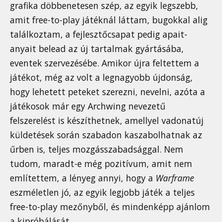
grafika döbbenetesen szép, az egyik legszebb,
amit free-to-play játéknál láttam, bugokkal alig
találkoztam, a fejlesztőcsapat pedig apait-
anyait belead az új tartalmak gyártásába,
eventek szervezésébe. Amikor újra feltettem a
játékot, még az volt a legnagyobb újdonság,
hogy lehetett peteket szerezni, nevelni, azóta a
játékosok már egy Archwing nevezetű
felszerelést is készíthetnek, amellyel vadonatúj
küldetések során szabadon kaszabolhatnak az
űrben is, teljes mozgásszabadsággal. Nem
tudom, maradt-e még pozitívum, amit nem
említettem, a lényeg annyi, hogy a
Warframe
eszméletlen jó, az egyik legjobb játék a teljes
free-to-play mezőnyből, és mindenképp ajánlom
a kipróbálását.