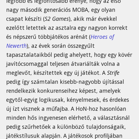
legfőbb és legfontosabb erénye, hogy az első
nagy második generációs MOBA, egy olyan
csapat készíti (
S2 Games
), akik már évekkel
ezelőtt letettek az asztalra egy nagyon korrekt
és népszerű többjátékos arénát (
Heroes of
Newerth
), az évek során összegyűlt
tapasztalataikból pedig ahelyett, hogy egy kövér
javítócsomaggal teljesen átvariálták volna a
meglevőt, készítettek egy új játékot. A
Strife
pedig így számtalan kisebb-nagyobb újítással
rendelkezik konkurenseihez képest, amelyek
egytől-egyig logikusak, kényelmesek, és érdekes
új ízt visznek a műfajba. A HoN-hoz hasonlóan
minden hős ingyenesen elérhető, a választásnál
pedig szűrhetőek a különböző tulajdonságaik,
játékstílusuk alapján. A játékosok profiljában