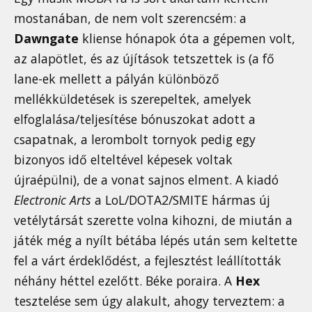
mostanában, de nem volt szerencsém: a
Dawngate
kliense hónapok óta a gépemen volt,
az alapötlet, és az újítások tetszettek is (a fő
lane-ek mellett a pályán különböző
mellékküldetések is szerepeltek, amelyek
elfoglalása/teljesítése bónuszokat adott a
csapatnak, a lerombolt tornyok pedig egy
bizonyos idő elteltével képesek voltak
újraépülni), de a vonat sajnos elment. A kiadó
Electronic Arts
a LoL/DOTA2/SMITE hármas új
vetélytársát szerette volna kihozni, de miután a
játék még a nyílt bétába lépés után sem keltette
fel a várt érdeklődést, a fejlesztést leállították
néhány héttel ezelőtt. Béke poraira. A
Hex
tesztelése sem úgy alakult, ahogy terveztem: a