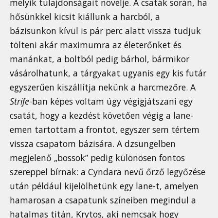
melyik tulajdonságait növelje. A csaták során, ha
hősünkkel kicsit kiállunk a harcból, a
bázisunkon kívül is pár perc alatt vissza tudjuk
tölteni akár maximumra az életerőnket és
manánkat, a boltból pedig bárhol, bármikor
vásárolhatunk, a tárgyakat ugyanis egy kis futár
egyszerűen kiszállítja nekünk a harcmezőre. A
Strife
-ban képes voltam úgy végigjátszani egy
csatát, hogy a kezdést követően végig a lane-
emen tartottam a frontot, egyszer sem tértem
vissza csapatom bázisára. A dzsungelben
megjelenő „bossok” pedig különösen fontos
szereppel bírnak: a Cyndara nevű őrző legyőzése
után például kijelölhetünk egy lane-t, amelyen
hamarosan a csapatunk színeiben megindul a
hatalmas titán, Krytos, aki nemcsak hogy