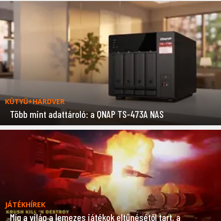
KÜTYÜ+HARDVER
Több mint adattároló: a QNAP TS-473A NAS
JÁTÉKHÍREK
Míg a világ a lemezes játékok eltűnésétől tart, a