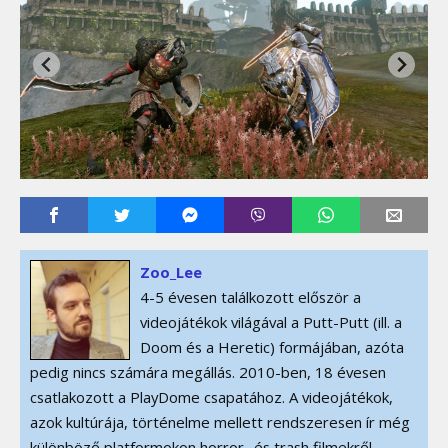
Zoo_Lee
4-5 évesen találkozott először a
videojátékok világával a Putt-Putt (ill. a
Doom és a Heretic) formájában, azóta
pedig nincs számára megállás. 2010-ben, 18 évesen
csatlakozott a PlayDome csapatához. A videojátékok,
azok kultúrája, történelme mellett rendszeresen ír még
különböző platformokon horror- és trash filmekről,