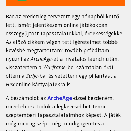
Bár az eredetileg tervezett egy hónapból kettő
lett, ismét jelentkezem online játékokban
összegyűjtött tapasztalatokkal, érdekességekkel.
Az előző cikkem végén tett ígéreteimet többé-
kevésbé megtartottam: tovább próbáltam
nyúzni az
ArcheAge
-et a hivatalos launch után,
visszatértem a
Warframe
-be, számtalan órát
öltem a
Strife
-ba, és vetettem egy pillantást a
Hex
online kártyajátékra is.
A beszámolót az
ArcheAge
-dzsel kezdeném,
mivel ehhez tudok a legkevesebbet tenni
szeptemberi tapasztalataimhoz képest. A játék
még mindig szép, még mindig ígéretes a