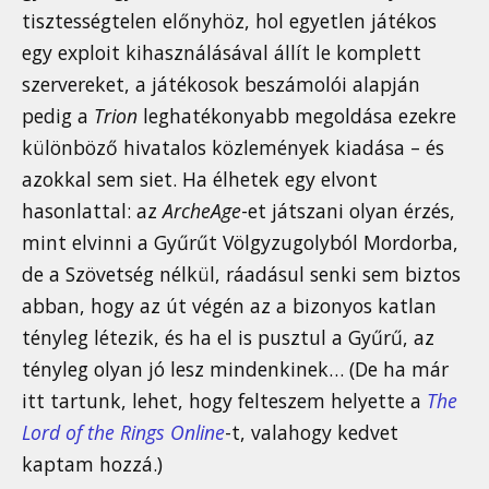
tisztességtelen előnyhöz, hol egyetlen játékos
egy exploit kihasználásával állít le komplett
szervereket, a játékosok beszámolói alapján
pedig a
Trion
leghatékonyabb megoldása ezekre
különböző hivatalos közlemények kiadása – és
azokkal sem siet. Ha élhetek egy elvont
hasonlattal: az
ArcheAge
-et játszani olyan érzés,
mint elvinni a Gyűrűt Völgyzugolyból Mordorba,
de a Szövetség nélkül, ráadásul senki sem biztos
abban, hogy az út végén az a bizonyos katlan
tényleg létezik, és ha el is pusztul a Gyűrű, az
tényleg olyan jó lesz mindenkinek… (De ha már
itt tartunk, lehet, hogy felteszem helyette a
The
Lord of the Rings Online
-t, valahogy kedvet
kaptam hozzá.)