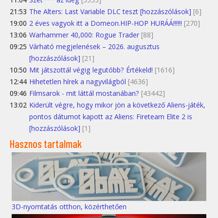
21:53
The Alters: Last Variable DLC teszt [hozzászólások]
[6]
19:00
2 éves vagyok itt a Domeon.HIP-HOP HURÁÁ!!!!!!
[270]
13:06
Warhammer 40,000: Rogue Trader
[88]
09:25
Várható megjelenések – 2026. augusztus
[hozzászólások]
[21]
10:50
Mit játszottál végig legutóbb? Értékeld!
[1616]
12:44
Hihetetlen hírek a nagyvilágból
[4636]
09:46
Filmsarok - mit láttál mostanában?
[43442]
13:02
Kiderült végre, hogy mikor jön a következő Aliens-játék,
pontos dátumot kapott az Aliens: Fireteam Elite 2 is
[hozzászólások]
[1]
Hasznos tartalmak
3D-nyomtatás otthon, közérthetően