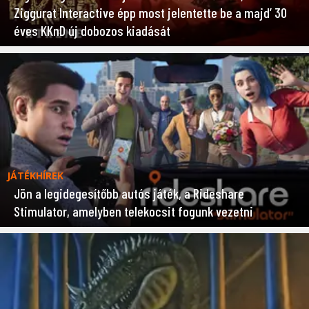
Ziggurat Interactive épp most jelentette be a majd’ 30
éves KKnD új dobozos kiadását
JÁTÉKHÍREK
Jön a legidegesítőbb autós játék, a Rideshare
Stimulator, amelyben telekocsit fogunk vezetni