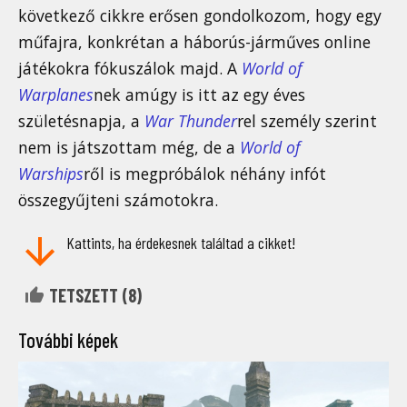
következő cikkre erősen gondolkozom, hogy egy
műfajra, konkrétan a háborús-járműves online
játékokra fókuszálok majd. A
World of
Warplanes
nek amúgy is itt az egy éves
születésnapja, a
War Thunder
rel személy szerint
nem is játszottam még, de a
World of
Warships
ről is megpróbálok néhány infót
összegyűjteni számotokra.
Kattints, ha érdekesnek találtad a cikket!
TETSZETT (
8
)
További képek